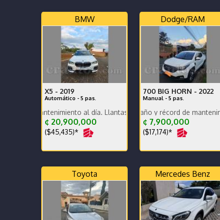
BMW
Dodge/RAM
X5 -
2019
700 BIG HORN -
2022
Automático - 5 pas.
Manual - 5 pas.
antenimiento al día. Llantas vientiuno doble medida. Unico dueño
Dekra al día por dos año y récord de mantenimientos de a
Comprado en Grupo Q. Únic
¢ 20,900,000
¢ 7,900,000
($45,435)*
($17,174)*
Toyota
Mercedes Benz