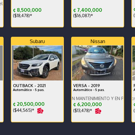
do
¢
¢ 8,500,000
¢ 7,400,000
(
($18,478)*
($16,087)*
Subaru
Nissan
OUTBACK -
2021
VERSA -
2019
Automático - 5 pas.
Automático - 5 pas.
VEHICULO CON BUEN MANTENIMIENTO Y EN PERFECTO ESTAD
Ve
¢ 20,500,000
¢ 6,200,000
¢
($44,565)*
($13,478)*
(