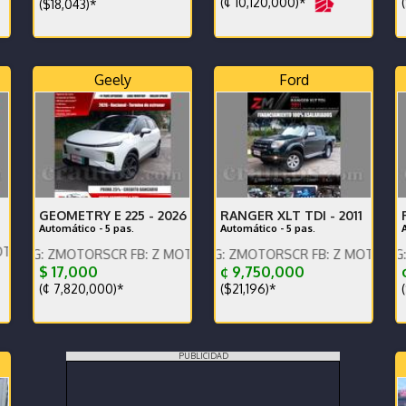
(¢ 10,120,000)*
(
($18,043)*
Geely
Ford
GEOMETRY E 225 -
2026
RANGER XLT TDI -
2011
Automático - 5 pas.
Automático - 5 pas.
áctenos x WhatsApp.
MOTORSCR FB: Z MOTORS. Contáctenos x WhatsApp.
ENGLISH SPOKEN, IG: ZMOTORSCR FB: Z MOTORS. Contácteno
ENGLISH SPOKEN, IG: ZMOTORSC
Na
$ 17,000
¢ 9,750,000
(¢ 7,820,000)*
($21,196)*
(
PUBLICIDAD