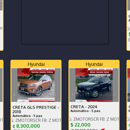
000 km,súper cuidado.
P
ENGLISH SPOKEN, IG: ZMOTORSC
(
Hyundai
Hyundai
CRETA -
2024
CRETA GLS PRESTIGE -
Automático - 5 pas.
2018
Automático - 5 pas.
ENGLISH SPOKEN, IG: ZMOTORSCR FB: Z MOTORS. Contácteno
ENGLISH SPOKEN, IG: ZMOTORSC
E
áctenos x WhatsApp.
MOTORSCR FB: Z MOTORS. Contáctenos x WhatsApp.
$ 22,000
¢ 8,300,000