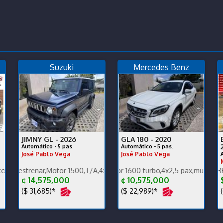
Suzuki
Mercedes Benz
JIMNY GL -
2026
GLA 180 -
2020
Automático - 5 pas.
Automático - 5 pas.
José Pablo Vega
José Pablo Vega
 ganga, financiamos
o carrocería y mecánica, un dueño, ganga, financ
ar,Motor 1500,T/A,4x4,carplay,alfombras bandeja,pocos km.
Única dueña,Motor 1600 turbo,4x2,5 pax,muy poco km 65000
PRECIO EN DOLARES. ENGLISH
¢ 14,575,000
¢ 10,575,000
($ 31,685)*
($ 22,989)*
(