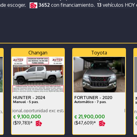
nde escoger.
3652
con financiamiento.
13
vehículos HOY
Changan
Toyota
HUNTER -
2024
FORTUNER -
2020
Manual - 5 pas.
Automático - 7 pas.
oportunidad exc estado carrocería y mecánica, un dueño, ganga, fin
Excelente estado 
Poc
excelente estado SE RECIBE
¢ 9,100,000
¢ 21,900,000
¢
($19,783)*
($47,609)*
(