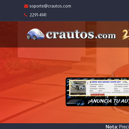
soporte@crautos.com
2291-4141
Nota:
Prec