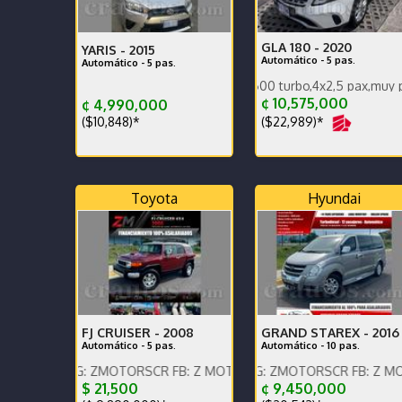
GLA 180 -
2020
YARIS -
2015
Automático - 5 pas.
Automático - 5 pas.
Única dueña,Motor 1600 turbo,4x2,5 pax,muy poco km 65
¢ 10,575,000
¢ 4,990,000
($22,989)*
($10,848)*
Toyota
Hyundai
FJ CRUISER -
2008
GRAND STAREX -
2016
Automático - 5 pas.
Automático - 10 pas.
 IG: ZMOTORSCR FB: Z MOTORS. Contáctenos x WhatsApp.
ENGLISH SPOKEN, IG: ZMOTORSCR FB: Z MOTORS. Cont
ENGLISH SPOKEN, IG: Z
$ 21,500
¢ 9,450,000