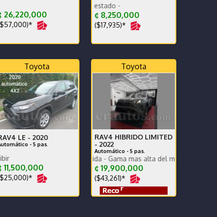
car play - excelente
 26,220,000
¢ 8,250,000
$57,000)*
($17,935)*
Toyota
Toyota
RAV4 HIBRIDO LIMITED
RAV4 LE -
2020
-
2022
Automático - 5 pas.
Automático - 5 pas.
O
Exc estado para inscribir
rsion Limited Híbrida - Gama mas alta del modelo. Proteccion PPF 
 11,500,000
¢ 19,900,000
$25,000)*
($43,261)*