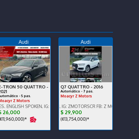
Audi
Audi
E-TRON 50 QUATTRO -
Q7 QUATTRO -
2016
2021
Automático - 7 pas.
Automático - 5 pas.
Moacyr Z Motors
Moacyr Z Motors
 km,súper cuidado.
 SPOKEN, IG: ZMOTORSCR FB: Z MOTORS. Contáctenos x WhatsApp
ENGLISH SPOKEN, IG: ZMOTORSCR FB: Z MOTORS. Contáctenos x W
$ 26,000
$ 29,900
¢11,960,000)*
(¢13,754,000)*