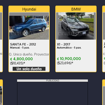
Hyundai
BMW
SANTA FE -
2012
X1 -
2017
Manual - 5 pas.
Automático - 5 pas.
gencia s.
202
o dueño. Proyectores Biled. Pantalla Pioneer y cámara de reversa
¢
¢ 10,900,000
¢ 4,800,000
(
($23,696)*
($10,435)*
PUBLICIDAD