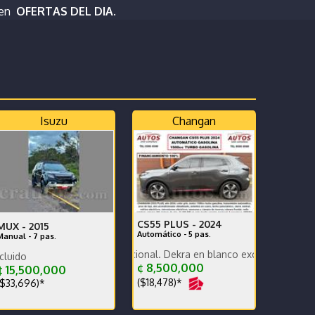
 en
OFERTAS DEL DIA.
Isuzu
Changan
CS55 PLUS -
2024
MUX -
2015
Automático - 5 pas.
Manual - 7 pas.
anciamos
extras
o KM, versión nacional. Dekra en blanco exc estado carrocería y mec
Precio con traspaso incluido
¢ 8,500,000
 15,500,000
($18,478)*
$33,696)*