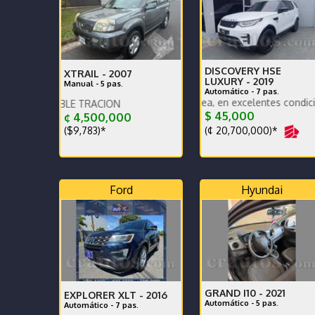
DISCOVERY HSE
XTRAIL -
2007
LUXURY -
2019
Manual - 5 pas.
Automático - 7 pas.
Paquete tope de línea, en excelentes condiciones genera
OBLE TRACION
$ 45,000
¢ 4,500,000
(¢ 20,700,000)*
($9,783)*
Ford
Hyundai
GRAND I10 -
2021
EXPLORER XLT -
2016
Automático - 5 pas.
Automático - 7 pas.