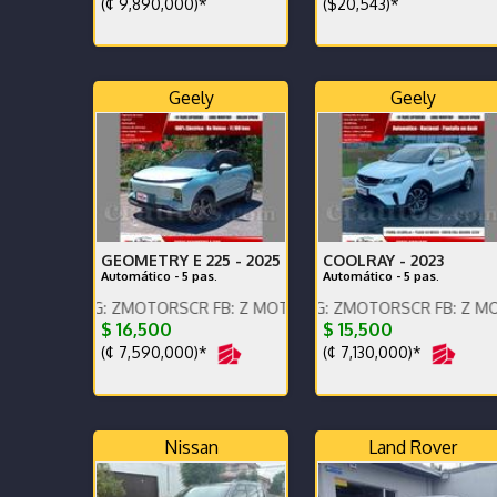
(¢ 9,890,000)*
($20,543)*
Geely
Geely
GEOMETRY E 225 -
2025
COOLRAY -
2023
Automático - 5 pas.
Automático - 5 pas.
 IG: ZMOTORSCR FB: Z MOTORS. Contáctenos x WhatsApp.
ENGLISH SPOKEN, IG: ZMOTORSCR FB: Z MOTORS. Cont
ENGLISH SPOKEN, IG: Z
$ 16,500
$ 15,500
(¢ 7,590,000)*
(¢ 7,130,000)*
Nissan
Land Rover