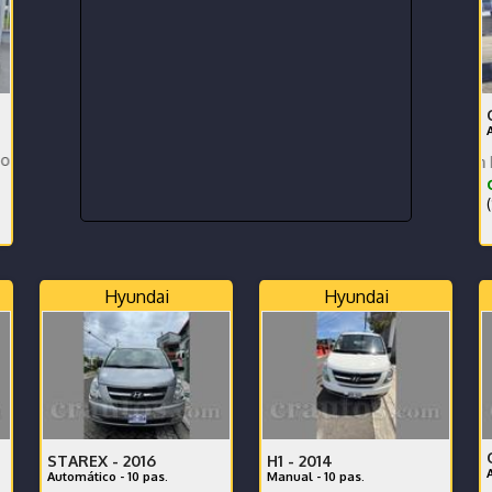
les. Financiamiento disponible.
Pa
Qashqai Limited con Dreka mes 
(
Hyundai
Hyundai
STAREX -
2016
H1 -
2014
Automático - 10 pas.
Manual - 10 pas.