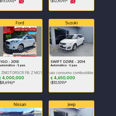
$15,000)*
($12,609)*
Ford
Suzuki
FIGO -
2018
SWIFT DZIRE -
2014
Automático - 5 pas.
Automático - 5 pas.
s x WhatsApp.
R FB: Z MOTORS. Contáctenos x WhatsApp.
cional, bajo km, bajo consumo combustible.
¢ 4,000,000
¢ 4,650,000
$8,696)*
($10,109)*
Nissan
Jeep