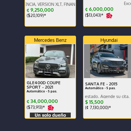
Excelente esta
ENCIA, VERSION XLT, FINANCIAMIENTO CON BANCO PROMERICA
¢ 6,000,000
¢ 9,250,000
($13,043)*
($20,109)*
Mercedes Benz
Hyundai
GLE400D COUPE
SANTA FE -
2015
SPORT -
2021
Automático - 5 pas.
Automático - 5 pas.
Poco km. Excelente estado. Agende su cita.
¢ 34,000,000
$ 15,500
($73,913)*
(¢ 7,130,000)*