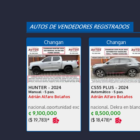
Changan
Changan
HUNTER -
2024
CS55 PLUS -
2024
Manual - 5 pas.
Automático - 5 pas.
Adrián Alfaro Bolaños
Adrián Alfaro Bolaños
n nacional.oportunidad exc estado carrocería y mecánica, un dueño,
Poco KM, versión nacional. Dekra en blanco exc estad
2026 termine de estren
¢ 9,100,000
¢ 8,500,000
($ 19,783)*
($ 18,478)*