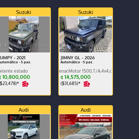
Suzuki
Suzuki
JUMPY -
2021
JIMNY GL -
2026
Automático - 5 pas.
Automático - 5 pas.
6 termine de estrenar,Motor 1500,T/A,4x4,carplay,alfombras bandeja
Record de agencia Excelente estado
 10,800,000
¢ 14,575,000
$23,478)*
($31,685)*
Audi
Audi