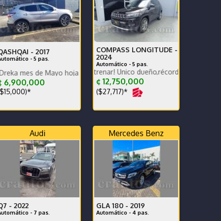
COMPASS LONGITUDE -
QASHQAI -
2017
2024
Automático - 5 pas.
Automático - 5 pas.
ra terminar de estrenar! Único dueño,récord mant agencia,muy bajo k
de Mayo hoja en Blanco
¢ 12,750,000
¢ 6,900,000
($27,717)*
$15,000)*
Audi
Mercedes Benz
Q7 -
2022
GLA 180 -
2019
Automático - 7 pas.
Automático - 4 pas.