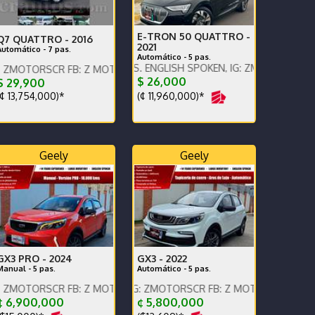
E-TRON 50 QUATTRO -
Q7 QUATTRO -
2016
2021
Automático - 7 pas.
Automático - 5 pas.
RECIO EN DOLARES. ENGLISH SPOKEN, IG: ZMOTORSCR FB: Z MOTORS
R FB: Z MOTORS. Contáctenos x WhatsApp.
$ 26,000
$ 29,900
(¢ 11,960,000)*
¢ 13,754,000)*
Geely
Geely
GX3 PRO -
2024
GX3 -
2022
Manual - 5 pas.
Automático - 5 pas.
s x WhatsApp.
R FB: Z MOTORS. Contáctenos x WhatsApp.
NGLISH SPOKEN, IG: ZMOTORSCR FB: Z MOTORS. Contáctenos x Wha
¢ 6,900,000
¢ 5,800,000