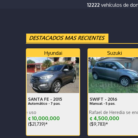
12222
vehículos de do
Hyundai
Suzuki
SANTA FE -
2015
SWIFT -
2016
Automático - 7 pas.
Manual - 5 pas.
Poco KM, versión nacional.
Se encuentra en San Rafael de Heredia se encuentra en 
Se vende por falta de uso
¢ 10,000,000
¢ 4,500,000
($21,739)*
($9,783)*