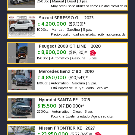
2500cc | Manual | Diesel | 3 pas.
Muy poco uso se utilizaba como unidad movil de video
Suzuki SPRESSO GL 2023
¢ 4,200,000
($9,130)*
1000cc | Manual | Gasolina | 5 pas.
Precio oportunidad exc estado, recibimos carros, damos garant
Peugeot 2008 GT LINE 2020
¢ 8,800,000
($19,130)*
1500cc | Automático | Gasolina | 5 pas.
Mercedes Benz C180 2010
¢ 4,850,000
($10,543)*
1800cc | Automático | Gasolina | 5 pas.
Está impecable. Muy cuidado. Poco km.
Hyundai SANTA FE 2015
$ 15,500
(¢7,130,000)*
2200cc | Automático | Diesel | 5 pas.
Poco km. Excelente estado. Agende su cita.
Nissan FRONTIER XE 2027
¢ 23,950,000
($52,065)*