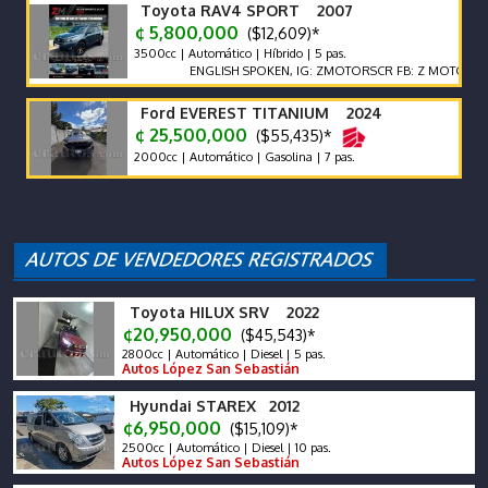
Toyota RAV4 SPORT 2007
¢ 5,800,000
($12,609)*
3500cc | Automático | Híbrido | 5 pas.
ENGLISH SPOKEN, IG: ZMOTORSCR FB: Z MOTORS. Contác
Ford EVEREST TITANIUM 2024
¢ 25,500,000
($55,435)*
2000cc | Automático | Gasolina | 7 pas.
Toyota HILUX SRV 2022
¢20,950,000
($45,543)*
2800cc | Automático | Diesel | 5 pas.
Autos López San Sebastián
Hyundai STAREX 2012
¢6,950,000
($15,109)*
2500cc | Automático | Diesel | 10 pas.
Autos López San Sebastián