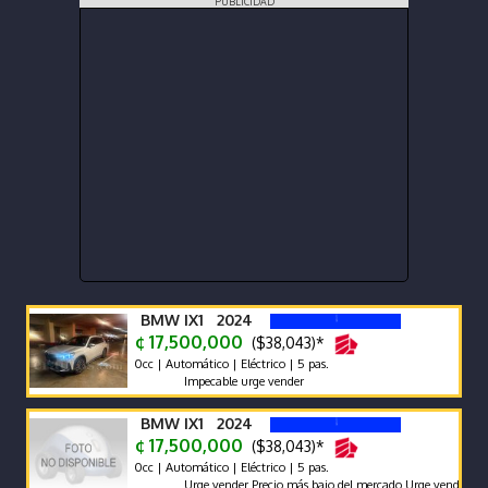
PUBLICIDAD
BMW IX1 2024
¢ 17,500,000
($38,043)*
0cc | Automático | Eléctrico | 5 pas.
Impecable urge vender
BMW IX1 2024
¢ 17,500,000
($38,043)*
0cc | Automático | Eléctrico | 5 pas.
Urge vender Precio más bajo del mercado Urge vender