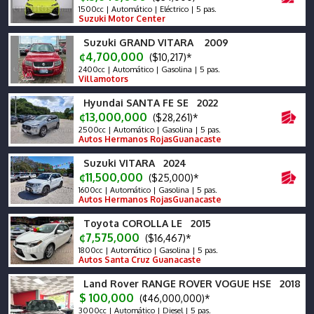
1500cc | Automático | Eléctrico | 5 pas.
Suzuki Motor Center
Suzuki GRAND VITARA 2009
¢4,700,000
($10,217)*
2400cc | Automático | Gasolina | 5 pas.
Villamotors
Hyundai SANTA FE SE 2022
¢13,000,000
($28,261)*
2500cc | Automático | Gasolina | 5 pas.
Autos Hermanos RojasGuanacaste
Suzuki VITARA 2024
¢11,500,000
($25,000)*
1600cc | Automático | Gasolina | 5 pas.
Autos Hermanos RojasGuanacaste
Toyota COROLLA LE 2015
¢7,575,000
($16,467)*
1800cc | Automático | Gasolina | 5 pas.
Autos Santa Cruz Guanacaste
Land Rover RANGE ROVER VOGUE HSE 2018
$ 100,000
(¢46,000,000)*
3000cc | Automático | Diesel | 5 pas.