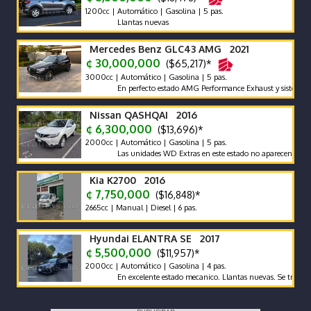
1200cc | Automático | Gasolina | 5 pas.
Llantas nuevas
Mercedes Benz GLC43 AMG 2021
¢ 30,000,000
($65,217)*
3000cc | Automático | Gasolina | 5 pas.
En perfecto estado AMG Performance Exhaust y sistema de so
Nissan QASHQAI 2016
¢ 6,300,000
($13,696)*
2000cc | Automático | Gasolina | 5 pas.
Las unidades WD Extras en este estado no aparecen con frecu
Kia K2700 2016
¢ 7,750,000
($16,848)*
2665cc | Manual | Diesel | 6 pas.
Hyundai ELANTRA SE 2017
¢ 5,500,000
($11,957)*
2000cc | Automático | Gasolina | 4 pas.
En excelente estado mecanico. Llantas nuevas. Se traspasa d