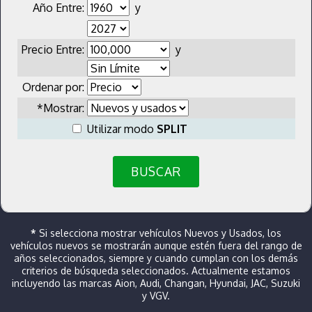
Año Entre:
y
Precio Entre:
y
Ordenar por:
*Mostrar:
Utilizar modo
SPLIT
BUSCAR
*
Si selecciona mostrar vehículos Nuevos y Usados, los
vehículos nuevos se mostrarán aunque estén fuera del rango de
años seleccionados, siempre y cuando cumplan con los demás
criterios de búsqueda seleccionados. Actualmente estamos
incluyendo las marcas Aion, Audi, Changan, Hyundai, JAC, Suzuki
y VGV.