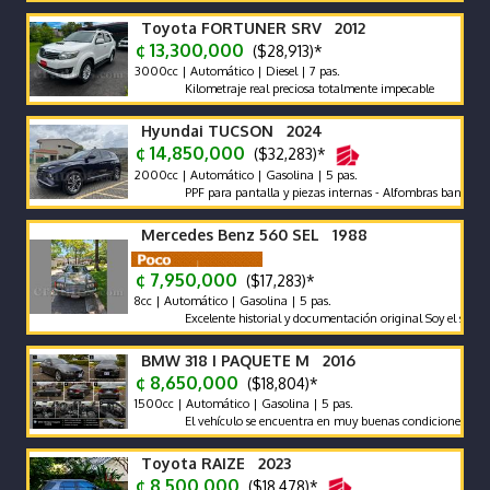
Toyota FORTUNER SRV 2012
¢ 13,300,000
($28,913)*
3000cc | Automático | Diesel | 7 pas.
Kilometraje real preciosa totalmente impecable
Hyundai TUCSON 2024
¢ 14,850,000
($32,283)*
2000cc | Automático | Gasolina | 5 pas.
PPF para pantalla y piezas internas - Alfombras bandeja - pol
Mercedes Benz 560 SEL 1988
¢ 7,950,000
($17,283)*
8cc | Automático | Gasolina | 5 pas.
Excelente historial y documentación original Soy el segundo pr
BMW 318 I PAQUETE M 2016
¢ 8,650,000
($18,804)*
1500cc | Automático | Gasolina | 5 pas.
El vehículo se encuentra en muy buenas condiciones tanto mec
Toyota RAIZE 2023
¢ 8,500,000
($18,478)*