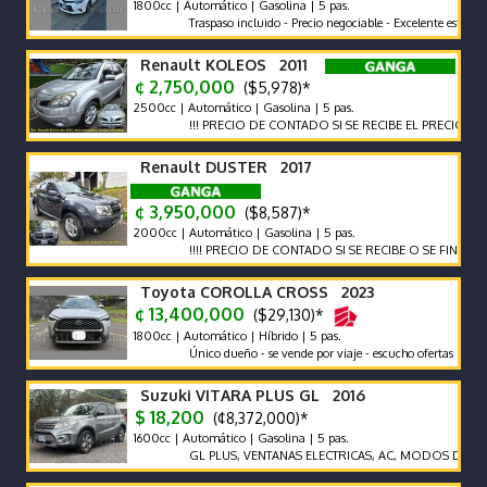
1800cc | Automático | Gasolina | 5 pas.
Traspaso incluido - Precio negociable - Excelente estado
Renault KOLEOS 2011
¢ 2,750,000
($5,978)*
2500cc | Automático | Gasolina | 5 pas.
!!! PRECIO DE CONTADO SI SE RECIBE EL PRECIO VARIA !!
Renault DUSTER 2017
¢ 3,950,000
($8,587)*
2000cc | Automático | Gasolina | 5 pas.
!!!! PRECIO DE CONTADO SI SE RECIBE O SE FINANCIA EL P
Toyota COROLLA CROSS 2023
¢ 13,400,000
($29,130)*
1800cc | Automático | Híbrido | 5 pas.
Único dueño - se vende por viaje - escucho ofertas
Suzuki VITARA PLUS GL 2016
$ 18,200
(¢8,372,000)*
1600cc | Automático | Gasolina | 5 pas.
GL PLUS, VENTANAS ELECTRICAS, AC, MODOS DE MANEJO,