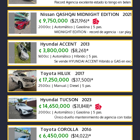
Record Agencia excelente estado lo tengo en belen heredia
Nissan QASHQAI MIDNIGHT EDITION 2021
¢ 9,750,000
($21,196)*
2000cc | Automático | Gasolina | 5 pas.
MIDNIGHT EDITION - record de agencia - car play - poco km
Hyundai ACCENT 2013
¢ 3,800,000
($8,261)*
1600cc | Automático | Híbrido | 5 pas.
Se vende HYUNDAI ACCENT Hibrido a GAS en excelente estad
Toyota HILUX 2017
¢ 17,250,000
($37,500)*
2500cc | Manual | Diesel | 5 pas.
Hyundai TUCSON 2023
¢ 14,650,000
($31,848)*
2000cc | Automático | Gasolina | 5 pas.
Único dueño mantenimiento de agencia con todas las recomen
Toyota COROLLA 2016
¢ 6,450,000
($14,022)*