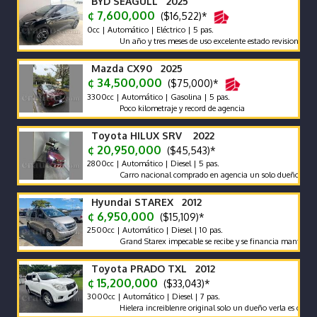
BYD SEAGULL 2025
¢ 7,600,000
($16,522)*
0cc | Automático | Eléctrico | 5 pas.
Un año y tres meses de uso excelente estado revision reciente 
Mazda CX90 2025
¢ 34,500,000
($75,000)*
3300cc | Automático | Gasolina | 5 pas.
Poco kilometraje y record de agencia
Toyota HILUX SRV 2022
¢ 20,950,000
($45,543)*
2800cc | Automático | Diesel | 5 pas.
Carro nacional comprado en agencia un solo dueño récord y m
Hyundai STAREX 2012
¢ 6,950,000
($15,109)*
2500cc | Automático | Diesel | 10 pas.
Grand Starex impecable se recibe y se financia mantenimient
Toyota PRADO TXL 2012
¢ 15,200,000
($33,043)*
3000cc | Automático | Diesel | 7 pas.
Hielera increiblenre original solo un dueño verla es comprarla