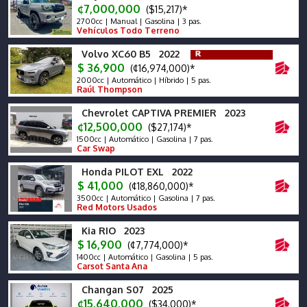
¢7,000,000
($15,217)*
2700cc | Manual | Gasolina | 3 pas.
Vehículos Todo Terreno
Volvo XC60 B5 2022
$ 36,900
(¢16,974,000)*
2000cc | Automático | Híbrido | 5 pas.
Raúl Thompson
Chevrolet CAPTIVA PREMIER 2023
¢12,500,000
($27,174)*
1500cc | Automático | Gasolina | 7 pas.
Car Swap
Honda PILOT EXL 2022
$ 41,000
(¢18,860,000)*
3500cc | Automático | Gasolina | 7 pas.
Red Motors Usados
Kia RIO 2023
$ 16,900
(¢7,774,000)*
1400cc | Automático | Gasolina | 5 pas.
Carsot Santa Ana
Changan S07 2025
¢15,640,000
($34,000)*