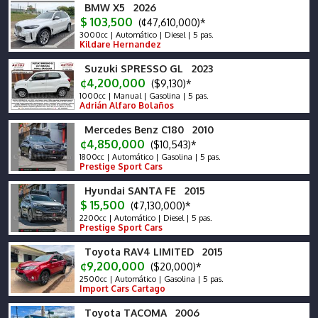
BMW X5 2026
$ 103,500
(¢47,610,000)*
3000cc | Automático | Diesel | 5 pas.
Kildare Hernandez
Suzuki SPRESSO GL 2023
¢4,200,000
($9,130)*
1000cc | Manual | Gasolina | 5 pas.
Adrián Alfaro Bolaños
Mercedes Benz C180 2010
¢4,850,000
($10,543)*
1800cc | Automático | Gasolina | 5 pas.
Prestige Sport Cars
Hyundai SANTA FE 2015
$ 15,500
(¢7,130,000)*
2200cc | Automático | Diesel | 5 pas.
Prestige Sport Cars
Toyota RAV4 LIMITED 2015
¢9,200,000
($20,000)*
2500cc | Automático | Gasolina | 5 pas.
Import Cars Cartago
Toyota TACOMA 2006