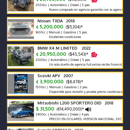
2500cc | Automático | Diesel | 5 pas.
Nuevo comprado en agencia garantía con la agencia se recibe 
Nissan TIIDA 2018
¢ 5,200,000
($11,304)*
1600cc | Manual | Gasolina | 5 pas.
Excelentes condiciones
BMW X4 M LIMITED 2022
¢ 20,950,000
($45,543)*
2000cc | Automático | Diesel | 5 pas.
Un solo dueño de agencia full extras recibo financió manten
Suzuki APV 2007
¢ 3,900,000
($8,478)*
1500cc | Manual | Gasolina | 2 pas.
Disponible para revisión y prueba previa coordinación.
Mitsubishi L200 SPORTERO DID 2018
$ 31,500
(¢14,490,000)*
2400cc | Automático | Diesel | 4 pas.
PRECIO EN DOLARES, VERSION NACIONAL, EXCELENTES