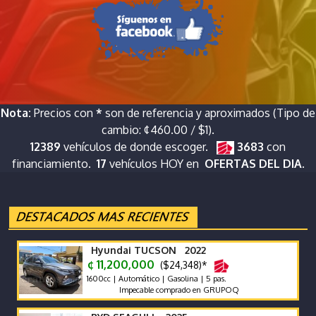
Nota:
Precios con
*
son de referencia y aproximados (Tipo de
cambio: ¢460.00 / $1).
12389
vehículos de donde escoger.
3683
con
financiamiento.
17
vehículos HOY en
OFERTAS DEL DIA.
Hyundai TUCSON 2022
¢ 11,200,000
($24,348)*
1600cc | Automático | Gasolina | 5 pas.
Impecable comprado en GRUPOQ