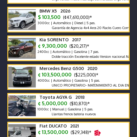
BMW X5 2026
$ 103,500
(¢47,610,000)*
3000cc | Automático | Diesel | 5 pas.
Garantía de Agencia 4x4 Aros 20 Racks Cuero Compuerta El
Kia SORENTO 2017
¢ 9,300,000
($20,217)*
2400cc | Automático | Gasolina | 7 pas.
Doble tracción Excelente estado Version nacional Nada que ha
Mercedes Benz G500 2020
¢ 103,500,000
($225,000)*
4000cc | Automático | Gasolina | 5 pas.
UNICO PROPIETARIO- MATENIMIENTO AL DIA EN AGENCIA
Toyota AGYA G 2018
¢ 5,000,000
($10,870)*
1000cc | Manual | Gasolina | 5 pas.
Llantas frenos bateria nuevos
Fiat DUCATO 2021
¢ 13,500,000
($29,348)*