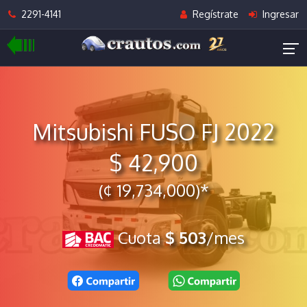
2291-4141
Regístrate
Ingresar
Mitsubishi FUSO FJ 2022
$ 42,900
(¢ 19,734,000)*
Cuota
$ 503
/mes