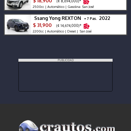
$ 18,900
(¢ 8,694,000)*
2500cc | Automático | Gasolina San José
Ssang Yong REXTON
2022
• 7 Pas.
$ 31,900
(¢ 14,674,000)*
2200cc | Automático | Diesel | San José
PUBLICIDAD