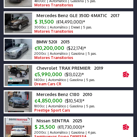
4800cc | Automático | Gasolina | 5 pas.
Motores Transitorios
Mercedes Benz GLE 350D 4MATIC 2017
$ 31,500
(¢14,490,000)*
3000cc | Automático | Diesel | 5 pas.
Motores Transitorios
BMW 520I 2015
¢10,200,000
($22,174)*
2000cc | Automático | Gasolina | 5 pas.
Motores Transitorios
Chevrolet TRAX PREMIER 2019
¢5,990,000
($13,022)*
1400cc | Automático | Gasolina | 5 pas.
Dream Cars CR
Mercedes Benz C180 2010
¢4,850,000
($10,543)*
1800cc | Automático | Gasolina | 5 pas.
Prestige Sport Cars
Nissan SENTRA 2025
$ 25,500
(¢11,730,000)*
2000cc | Automático | Gasolina | 4 pas.
Seminuevos Grupo DANISSA