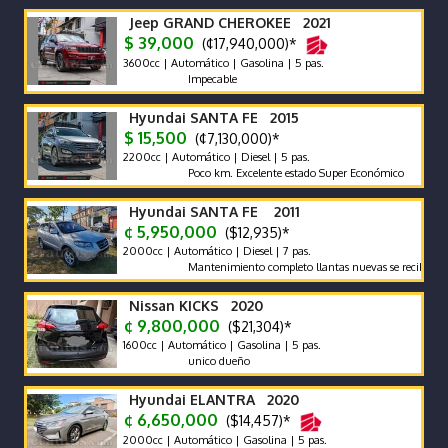
Jeep GRAND CHEROKEE 2021
$ 39,000
(¢17,940,000)*
3600cc | Automático | Gasolina | 5 pas.
Impecable
Hyundai SANTA FE 2015
$ 15,500
(¢7,130,000)*
2200cc | Automático | Diesel | 5 pas.
Poco km. Excelente estado Super Económico
Hyundai SANTA FE 2011
¢ 5,950,000
($12,935)*
2000cc | Automático | Diesel | 7 pas.
Mantenimiento completo llantas nuevas se recibe y se finan
Nissan KICKS 2020
¢ 9,800,000
($21,304)*
1600cc | Automático | Gasolina | 5 pas.
unico dueño
Hyundai ELANTRA 2020
¢ 6,650,000
($14,457)*
2000cc | Automático | Gasolina | 5 pas.