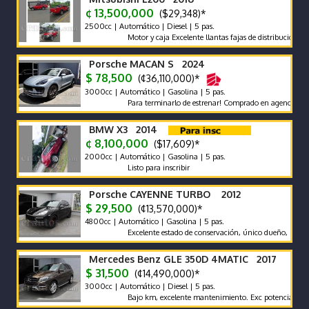
¢ 13,500,000
($29,348)*
2500cc | Automático | Diesel | 5 pas.
Motor y caja Excelente llantas fajas de distribución y bate
Porsche MACAN S 2024
$ 78,500
(¢36,110,000)*
3000cc | Automático | Gasolina | 5 pas.
Para terminarlo de estrenar! Comprado en agencia, único du
BMW X3 2014
¢ 8,100,000
($17,609)*
2000cc | Automático | Gasolina | 5 pas.
Listo para inscribir
Porsche CAYENNE TURBO 2012
$ 29,500
(¢13,570,000)*
4800cc | Automático | Gasolina | 5 pas.
Excelente estado de conservación, único dueño, muy bajo k
Mercedes Benz GLE 350D 4MATIC 2017
$ 31,500
(¢14,490,000)*
3000cc | Automático | Diesel | 5 pas.
Bajo km, excelente mantenimiento. Exc potencia y bajo co