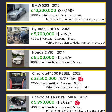
BMW 520I 2015
¢ 10,200,000
($22,174)*
2000cc | Automático | Gasolina | 5 pas.
Muy bajo km, en excelentes condiciones generales. Vehículo
Hyundai CRETA 2016
¢ 5,700,000
($12,391)*
1600cc | Manual | Gasolina | 5 pas.
Vehículo muy bien cuidado, mantenimiento y documentos al d
Honda CIVIC 2014
¢ 5,500,000
($11,957)*
1800cc | Automático | Gasolina | 5 pas.
Chevrolet 1500 REBEL 2022
¢ 33,500,000
($72,826)*
5700cc | Automático | Gasolina | 5 pas.
Vehiculo amplio potente y cómodo
Chevrolet TRAX PREMIER 2019
¢ 5,990,000
($13,022)*
1400cc | Automático | Gasolina | 5 pas.
PRECIO DESCONTADO FINAL • FINANCIAMOS • RECIBI