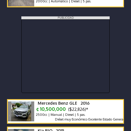
2000cc | Automático | Diesel | 5 pas.
PUBLICIDAD
Mercedes Benz GLE 2016
¢ 10,500,000
($22,826)*
2500cc | Manual | Diesel | 5 pas.
Diésel muy Económico Excelente Estado General tapicería e
Kia RIO 2015