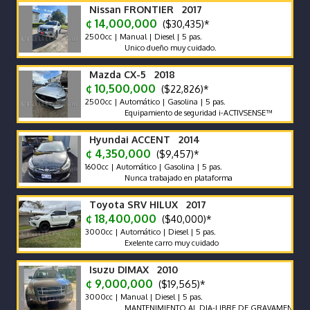
Nissan FRONTIER 2017
¢ 14,000,000
($30,435)*
2500cc | Manual | Diesel | 5 pas.
Unico dueño muy cuidado.
Mazda CX-5 2018
¢ 10,500,000
($22,826)*
2500cc | Automático | Gasolina | 5 pas.
Equipamiento de seguridad i-ACTIVSENSE™
Hyundai ACCENT 2014
¢ 4,350,000
($9,457)*
1600cc | Automático | Gasolina | 5 pas.
Nunca trabajado en plataforma
Toyota SRV HILUX 2017
¢ 18,400,000
($40,000)*
3000cc | Automático | Diesel | 5 pas.
Exelente carro muy cuidado
Isuzu DIMAX 2010
¢ 9,000,000
($19,565)*
3000cc | Manual | Diesel | 5 pas.
MANTENIMIENTO AL DIA-LIBRE DE GRAVAMENES-LLANTA