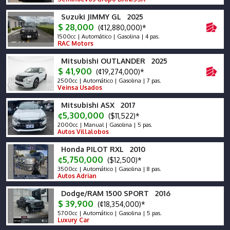
Suzuki JIMMY GL 2025
$ 28,000
(¢12,880,000)*
1500cc | Automático | Gasolina | 4 pas.
RAC Motors
Mitsubishi OUTLANDER 2025
$ 41,900
(¢19,274,000)*
2500cc | Automático | Gasolina | 7 pas.
Veinsa Usados
Mitsubishi ASX 2017
¢5,300,000
($11,522)*
2000cc | Manual | Gasolina | 5 pas.
Autos Villalobos
Honda PILOT RXL 2010
¢5,750,000
($12,500)*
3500cc | Automático | Gasolina | 8 pas.
Autos Adrian
Dodge/RAM 1500 SPORT 2016
$ 39,900
(¢18,354,000)*
5700cc | Automático | Gasolina | 5 pas.
Luxury Car