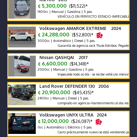
¢ 5,300,000
($11,522)*
1400cc | Manual | Gasolina | 5 pas.
VEHÍCULO EN PERFECTO ESTADO-IMPECABLE-POCO K
Volkswagen AMAROK EXTREME 2024
¢ 24,288,000
($52,800)*
3000cc | Automático | Diesel | 5 pas.
Garantía de agencia.rack Thule.Estribos. Pegadero. Tapa Rí
Nissan QASHQAI 2017
¢ 6,600,000
($14,348)*
2000cc | Manual | Gasolina | 5 pas.
Impecable todo al día - se recibe vehículo menor valor garan
Land Rover DEFENDER 130 2006
¢ 20,900,000
($45,435)*
2400cc | Manual | Diesel | 5 pas.
comprado en agencia-mantenimiento al dia respaldo -pocos
Volkswagen UNYX ULTRA 2024
¢ 12,000,000
($26,087)*
0cc | Automático | Eléctrico | 5 pas.
Carro prácticamente nuevo se está vendiendo por compra d