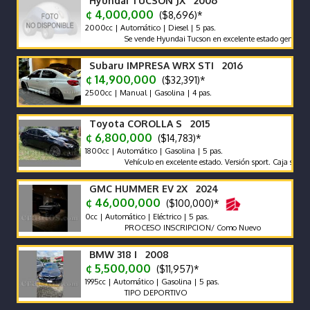
Hyundai TUCSON JX 2006
¢ 4,000,000
($8,696)*
2000cc | Automático | Diesel | 5 pas.
Se vende Hyundai Tucson en excelente estado general. Buena
Subaru IMPRESA WRX STI 2016
¢ 14,900,000
($32,391)*
2500cc | Manual | Gasolina | 4 pas.
Toyota COROLLA S 2015
¢ 6,800,000
($14,783)*
1800cc | Automático | Gasolina | 5 pas.
Vehículo en excelente estado. Versión sport. Caja sétima
GMC HUMMER EV 2X 2024
¢ 46,000,000
($100,000)*
0cc | Automático | Eléctrico | 5 pas.
PROCESO INSCRIPCION/ Como Nuevo
BMW 318 I 2008
¢ 5,500,000
($11,957)*
1995cc | Automático | Gasolina | 5 pas.
TIPO DEPORTIVO