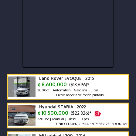
Land Rover EVOQUE 2015
¢ 8,600,000
($18,696)*
2000cc | Automático | Gasolina | 5 pas.
Precio negociable recién pintado
Hyundai STARIA 2022
¢ 10,500,000
($22,826)*
2200cc | Manual | Diesel | 10 pas.
UNICO DUEÑO ESTA EN PEREZ ZELEDON IMPECABLE V
Mitsubishi L200 2016