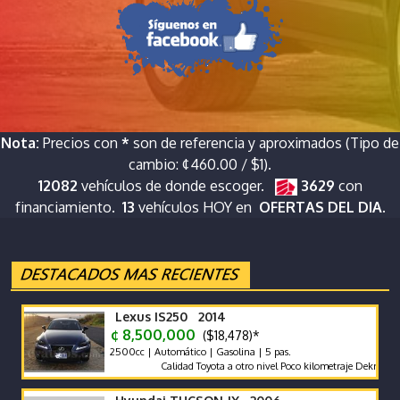
Nota:
Precios con
*
son de referencia y aproximados (Tipo de
cambio: ¢460.00 / $1).
12082
vehículos de donde escoger.
3629
con
financiamiento.
13
vehículos HOY en
OFERTAS DEL DIA.
Lexus IS250 2014
¢ 8,500,000
($18,478)*
2500cc | Automático | Gasolina | 5 pas.
Calidad Toyota a otro nivel Poco kilometraje Dekra limpio F