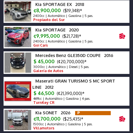
Kia SPORTAGE EX 2018
¢8,900,000
($19,348)*
2400cc | Automático | Gasolina | 5 pas.
Propiauto del Sur
Kia SPORTAGE 2020
¢9,995,000
($21,728)*
2400cc | Automático | Gasolina | 5 pas.
Goi Cars
Mercedes Benz GLE350D COUPE 2016
$ 45,000
(¢20,700,000)*
3000cc | Automático | Diesel | 5 pas.
Galería de Autos
Maserati GRAN TURISMO S MC SPORT
LINE 2012
$ 46,500
(¢21,390,000)*
4691cc | Automático | Gasolina | 4 pas.
TurnKey CR
Kia SONET 2026
¢11,700,000
($25,435)*
1500cc | Automático | Gasolina | 5 pas.
Villamotors