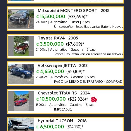
Mitsubishi MONTERO SPORT 2018
¢ 15,500,000
($33,696)*
2400cc | Automático | Diesel | 7 pas.
Único dueño - Escobillas Llantas Bateria Nuevas - Recor de
Toyota RAV4 2005
¢ 3,500,000
($7,609)*
2400cc | Automático | Gasolina | 5 pas.
Toyota Rav. extra version americana un solo dueño.
Volkswagen JETTA 2013
¢ 4,650,000
($10,109)*
2500cc | Automático | Gasolina | 5 pas.
PAGO LA MITAD DEL TRASPASO - COMPRADO EN CR
Chevrolet TRAX RS 2024
¢ 10,500,000
($22,826)*
1300cc | Automático | Gasolina | 5 pas.
IMPECABLE.
Hyundai TUCSON 2016
¢ 6,500,000
($14,130)*