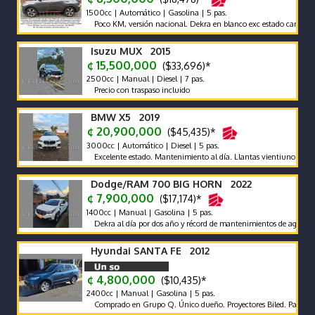
1500cc | Automático | Gasolina | 5 pas.
Poco KM, versión nacional. Dekra en blanco exc estado carrocería y 
Isuzu MUX 2015
¢ 15,500,000
($33,696)*
2500cc | Manual | Diesel | 7 pas.
Precio con traspaso incluido
BMW X5 2019
¢ 20,900,000
($45,435)*
3000cc | Automático | Diesel | 5 pas.
Excelente estado. Mantenimiento al día. Llantas vientiuno doble med
Dodge/RAM 700 BIG HORN 2022
¢ 7,900,000
($17,174)*
1400cc | Manual | Gasolina | 5 pas.
Dekra al día por dos año y récord de mantenimientos de agencia s.
Hyundai SANTA FE 2012
¢ 4,800,000
($10,435)*
2400cc | Manual | Gasolina | 5 pas.
Comprado en Grupo Q. Único dueño. Proyectores Biled. Pantalla Pione