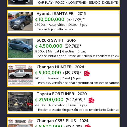
CAR PLAY - POCO KILOMETRAJE - ESTADO EXCELENTE -
Hyundai SANTA FE 2015
¢ 10,000,000
($21,739)*
2200cc | Automático | Diesel | 7 pas.
Se vende por falta de uso
Suzuki SWIFT 2016
¢ 4,500,000
($9,783)*
1200cc | Manual | Gasolina | 5 pas.
Se encuentra en San Rafael de Heredia se encuentra en excelente est
Changan HUNTER 2024
¢ 9,100,000
($19,783)*
1900cc | Manual | Diesel | 5 pas.
Poco KM, versión nacional.oportunidad exc estado carrocería y mecá
Toyota FORTUNER 2020
¢ 21,900,000
($47,609)*
2800cc | Automático | Diesel | 7 pas.
Excelente estado, Suspensión de alto rendimiento Dobinsons. Halógeno
Changan CS55 PLUS 2024
¢ 8,500,000
($18,478)*