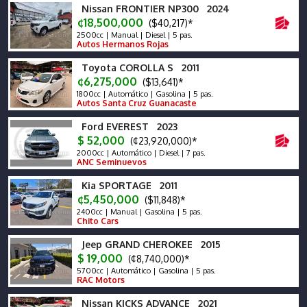
Nissan FRONTIER NP300 2024
¢18,500,000
($40,217)*
2500cc | Manual | Diesel | 5 pas.
Autos Hermanos Rojas
Toyota COROLLA S 2011
¢6,275,000
($13,641)*
1800cc | Automático | Gasolina | 5 pas.
Autos Santa Cruz Guanacaste
Ford EVEREST 2023
$ 52,000
(¢23,920,000)*
2000cc | Automático | Diesel | 7 pas.
ANC Seminuevos
Kia SPORTAGE 2011
¢5,450,000
($11,848)*
2400cc | Manual | Gasolina | 5 pas.
Chito Cars
Jeep GRAND CHEROKEE 2015
$ 19,000
(¢8,740,000)*
5700cc | Automático | Gasolina | 5 pas.
RAC Motors
Nissan KICKS ADVANCE 2021