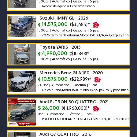
1500cc | Automático | Gasolina | 5 pas.
Record de agencia Excelente estado
Suzuki JIMNY GL 2026
¢ 14,575,000
($31,685)*
1500cc | Automático | Gasolina | 5 pas.
2026 termine de estrenar,Motor 1500,T/A,4x4,carplay,alfombras ban
Toyota YARIS 2015
¢ 4,990,000
($10,848)*
1500cc | Automático | Gasolina | 5 pas.
Mercedes Benz GLA 180 2020
¢ 10,575,000
($22,989)*
1600cc | Automático | Gasolina | 5 pas.
Única dueña,Motor 1600 turbo,4x2,5 pax,muy poco km 65000 km,s
Audi E-TRON 50 QUATTRO 2021
$ 26,000
(¢11,960,000)*
0cc | Automático | Eléctrico | 5 pas.
PRECIO EN DOLARES. ENGLISH SPOKEN, IG: ZMOTORSCR FB: Z M
Audi Q7 QUATTRO 2016