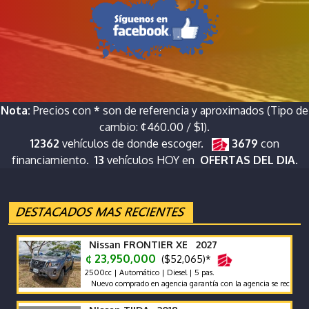
Nota:
Precios con
*
son de referencia y aproximados (Tipo de
cambio: ¢460.00 / $1).
12362
vehículos de donde escoger.
3679
con
financiamiento.
13
vehículos HOY en
OFERTAS DEL DIA.
Nissan FRONTIER XE 2027
¢ 23,950,000
($52,065)*
2500cc | Automático | Diesel | 5 pas.
Nuevo comprado en agencia garantía con la agencia se recibe y se fin