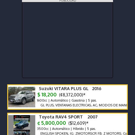
PUBLICIDAD
Suzuki VITARA PLUS GL 2016
$ 18,200
(¢8,372,000)*
1600cc | Automático | Gasolina | 5 pas.
GL PLUS, VENTANAS ELECTRICAS, AC, MODOS DE MANEJO, BT, AL
Toyota RAV4 SPORT 2007
¢ 5,800,000
($12,609)*
3500cc | Automático | Híbrido | 5 pas.
ENGLISH SPOKEN, IG: ZMOTORSCR FB: Z MOTORS. Contáctenos x