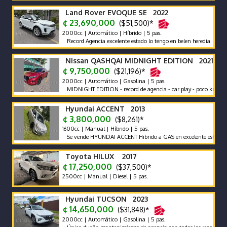
Land Rover EVOQUE SE 2022
¢ 23,690,000
($51,500)*
2000cc | Automático | Híbrido | 5 pas.
Record Agencia excelente estado lo tengo en belen heredia
Nissan QASHQAI MIDNIGHT EDITION 2021
¢ 9,750,000
($21,196)*
2000cc | Automático | Gasolina | 5 pas.
MIDNIGHT EDITION - record de agencia - car play - poco km un solo 
Hyundai ACCENT 2013
¢ 3,800,000
($8,261)*
1600cc | Manual | Híbrido | 5 pas.
Se vende HYUNDAI ACCENT Hibrido a GAS en excelente estado Precio 
Toyota HILUX 2017
¢ 17,250,000
($37,500)*
2500cc | Manual | Diesel | 5 pas.
Hyundai TUCSON 2023
¢ 14,650,000
($31,848)*
2000cc | Automático | Gasolina | 5 pas.