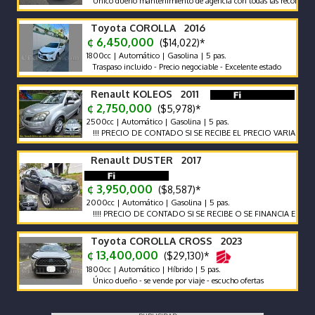
Único dueño mantenimiento de agencia con todas las recomendaciones
Toyota COROLLA 2016
¢ 6,450,000
($14,022)*
1800cc | Automático | Gasolina | 5 pas.
Traspaso incluido - Precio negociable - Excelente estado
Renault KOLEOS 2011
¢ 2,750,000
($5,978)*
2500cc | Automático | Gasolina | 5 pas.
!!! PRECIO DE CONTADO SI SE RECIBE EL PRECIO VARIA !!!
Renault DUSTER 2017
¢ 3,950,000
($8,587)*
2000cc | Automático | Gasolina | 5 pas.
!!!! PRECIO DE CONTADO SI SE RECIBE O SE FINANCIA EL PRECIO VA
Toyota COROLLA CROSS 2023
¢ 13,400,000
($29,130)*
1800cc | Automático | Híbrido | 5 pas.
Único dueño - se vende por viaje - escucho ofertas