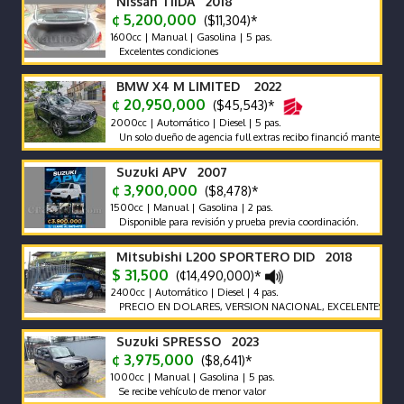
Nissan TIIDA 2018
¢ 5,200,000
($11,304)*
1600cc | Manual | Gasolina | 5 pas.
Excelentes condiciones
BMW X4 M LIMITED 2022
¢ 20,950,000
($45,543)*
2000cc | Automático | Diesel | 5 pas.
Un solo dueño de agencia full extras recibo financió mantenimiento 
Suzuki APV 2007
¢ 3,900,000
($8,478)*
1500cc | Manual | Gasolina | 2 pas.
Disponible para revisión y prueba previa coordinación.
Mitsubishi L200 SPORTERO DID 2018
$ 31,500
(¢14,490,000)*
2400cc | Automático | Diesel | 4 pas.
PRECIO EN DOLARES, VERSION NACIONAL, EXCELENTES CONDIC
Suzuki SPRESSO 2023
¢ 3,975,000
($8,641)*
1000cc | Manual | Gasolina | 5 pas.
Se recibe vehículo de menor valor