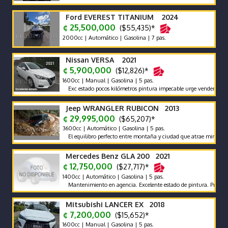
Ford EVEREST TITANIUM 2024
¢ 25,500,000
($55,435)*
2000cc | Automático | Gasolina | 7 pas.
Nissan VERSA 2021
¢ 5,900,000
($12,826)*
1600cc | Manual | Gasolina | 5 pas.
Exc estado pocos kilómetros pintura impecable urge vender motivo salg
Jeep WRANGLER RUBICON 2013
¢ 29,995,000
($65,207)*
3600cc | Automático | Gasolina | 5 pas.
El equilibro perfecto entre montaña y ciudad que atrae miradas -
Mercedes Benz GLA 200 2021
¢ 12,750,000
($27,717)*
1400cc | Automático | Gasolina | 5 pas.
Mantenimiento en agencia. Excelente estado de pintura. Precio negoci
Mitsubishi LANCER EX 2018
¢ 7,200,000
($15,652)*
1600cc | Manual | Gasolina | 5 pas.