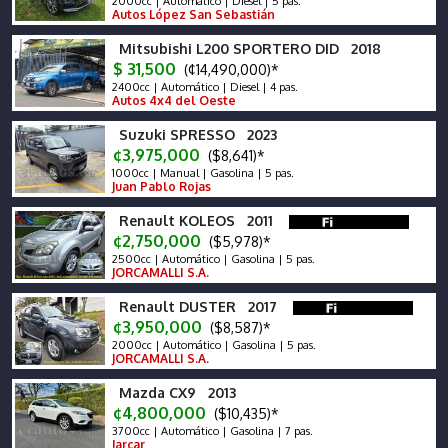
2000cc | Automático | Diesel | 5 pas.
Autos López San Sebastián
Mitsubishi L200 SPORTERO DID 2018
$ 31,500
(¢14,490,000)*
2400cc | Automático | Diesel | 4 pas.
Autos 4x4 del Oeste
Suzuki SPRESSO 2023
¢3,975,000
($8,641)*
1000cc | Manual | Gasolina | 5 pas.
Juan Pablo Rojas
Renault KOLEOS 2011
¢2,750,000
($5,978)*
2500cc | Automático | Gasolina | 5 pas.
JORCAMALLI S.A.
Renault DUSTER 2017
¢3,950,000
($8,587)*
2000cc | Automático | Gasolina | 5 pas.
JORCAMALLI S.A.
Mazda CX9 2013
¢4,800,000
($10,435)*
3700cc | Automático | Gasolina | 7 pas.
Jarcar