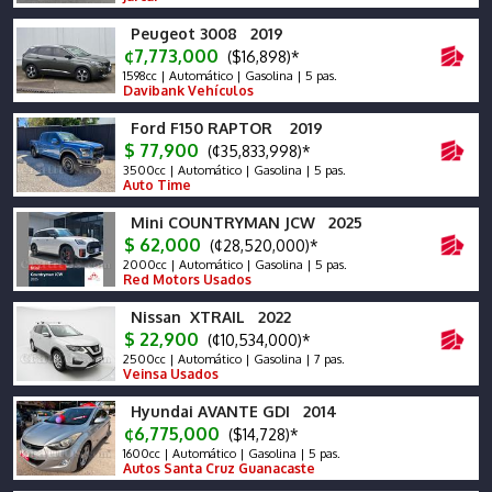
Peugeot 3008 2019
¢7,773,000
($16,898)*
1598cc | Automático | Gasolina | 5 pas.
Davibank Vehículos
Ford F150 RAPTOR 2019
$ 77,900
(¢35,833,998)*
3500cc | Automático | Gasolina | 5 pas.
Auto Time
Mini COUNTRYMAN JCW 2025
$ 62,000
(¢28,520,000)*
2000cc | Automático | Gasolina | 5 pas.
Red Motors Usados
Nissan XTRAIL 2022
$ 22,900
(¢10,534,000)*
2500cc | Automático | Gasolina | 7 pas.
Veinsa Usados
Hyundai AVANTE GDI 2014
¢6,775,000
($14,728)*
1600cc | Automático | Gasolina | 5 pas.
Autos Santa Cruz Guanacaste