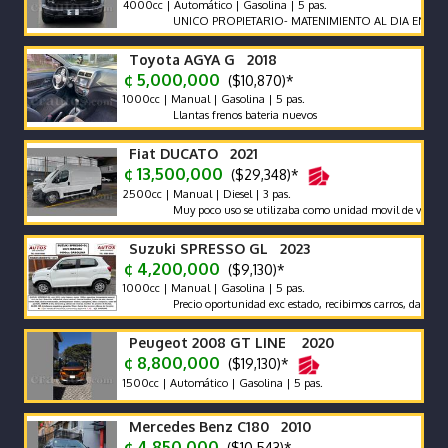
4000cc | Automático | Gasolina | 5 pas.
UNICO PROPIETARIO- MATENIMIENTO AL DIA EN AGENCIA
Toyota AGYA G 2018
¢ 5,000,000
($10,870)*
1000cc | Manual | Gasolina | 5 pas.
Llantas frenos bateria nuevos
Fiat DUCATO 2021
¢ 13,500,000
($29,348)*
2500cc | Manual | Diesel | 3 pas.
Muy poco uso se utilizaba como unidad movil de video
Suzuki SPRESSO GL 2023
¢ 4,200,000
($9,130)*
1000cc | Manual | Gasolina | 5 pas.
Precio oportunidad exc estado, recibimos carros, damos garant
Peugeot 2008 GT LINE 2020
¢ 8,800,000
($19,130)*
1500cc | Automático | Gasolina | 5 pas.
Mercedes Benz C180 2010
¢ 4,850,000
($10,543)*