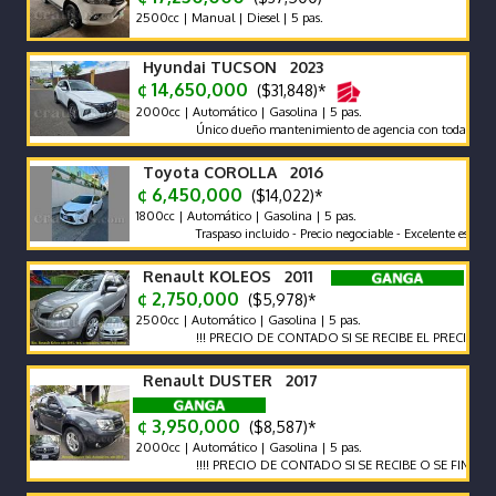
2500cc | Manual | Diesel | 5 pas.
Hyundai TUCSON 2023
¢ 14,650,000
($31,848)*
2000cc | Automático | Gasolina | 5 pas.
Único dueño mantenimiento de agencia con todas las recomen
Toyota COROLLA 2016
¢ 6,450,000
($14,022)*
1800cc | Automático | Gasolina | 5 pas.
Traspaso incluido - Precio negociable - Excelente estado
Renault KOLEOS 2011
¢ 2,750,000
($5,978)*
2500cc | Automático | Gasolina | 5 pas.
!!! PRECIO DE CONTADO SI SE RECIBE EL PRECIO VARIA !!
Renault DUSTER 2017
¢ 3,950,000
($8,587)*
2000cc | Automático | Gasolina | 5 pas.
!!!! PRECIO DE CONTADO SI SE RECIBE O SE FINANCIA EL P