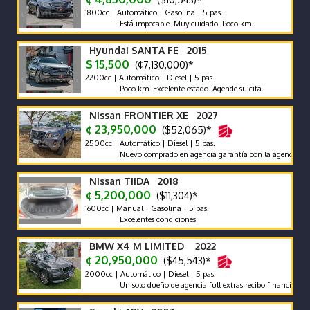
1800cc | Automático | Gasolina | 5 pas.
Está impecable. Muy cuidado. Poco km.
Hyundai SANTA FE 2015
$ 15,500
(¢7,130,000)*
2200cc | Automático | Diesel | 5 pas.
Poco km. Excelente estado. Agende su cita.
Nissan FRONTIER XE 2027
¢ 23,950,000
($52,065)*
2500cc | Automático | Diesel | 5 pas.
Nuevo comprado en agencia garantía con la agencia se recibe 
Nissan TIIDA 2018
¢ 5,200,000
($11,304)*
1600cc | Manual | Gasolina | 5 pas.
Excelentes condiciones
BMW X4 M LIMITED 2022
¢ 20,950,000
($45,543)*
2000cc | Automático | Diesel | 5 pas.
Un solo dueño de agencia full extras recibo financió manten