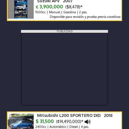
Suzuki APV 2007
¢ 3,900,000
($8,478)*
1500cc | Manual | Gasolina | 2 pas.
Disponible para revisión y prueba previa coordinación.
PUBLICIDAD
Mitsubishi L200 SPORTERO DID 2018
$ 31,500
(¢14,490,000)*
2400cc | Automático | Diesel | 4 pas.