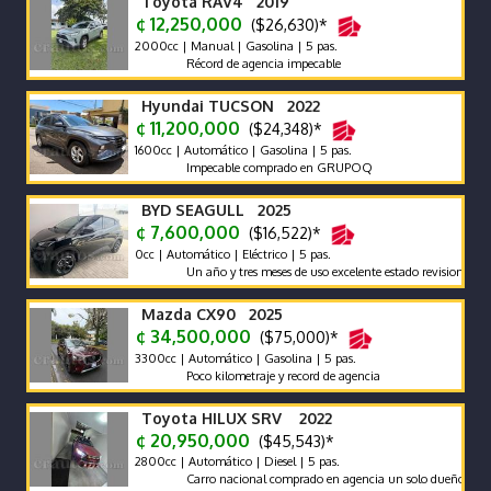
Toyota RAV4 2019
¢ 12,250,000
($26,630)*
2000cc | Manual | Gasolina | 5 pas.
Récord de agencia impecable
Hyundai TUCSON 2022
¢ 11,200,000
($24,348)*
1600cc | Automático | Gasolina | 5 pas.
Impecable comprado en GRUPOQ
BYD SEAGULL 2025
¢ 7,600,000
($16,522)*
0cc | Automático | Eléctrico | 5 pas.
Un año y tres meses de uso excelente estado revision reciente 
Mazda CX90 2025
¢ 34,500,000
($75,000)*
3300cc | Automático | Gasolina | 5 pas.
Poco kilometraje y record de agencia
Toyota HILUX SRV 2022
¢ 20,950,000
($45,543)*
2800cc | Automático | Diesel | 5 pas.
Carro nacional comprado en agencia un solo dueño récord y ma