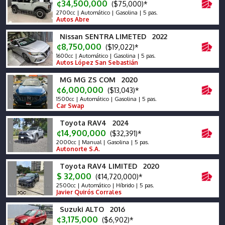
¢34,500,000
($75,000)*
2700cc | Automático | Gasolina | 5 pas.
Autos Abre
Nissan SENTRA LIMETED 2022
¢8,750,000
($19,022)*
1600cc | Automático | Gasolina | 5 pas.
Autos López San Sebastián
MG MG ZS COM 2020
¢6,000,000
($13,043)*
1500cc | Automático | Gasolina | 5 pas.
Car Swap
Toyota RAV4 2024
¢14,900,000
($32,391)*
2000cc | Manual | Gasolina | 5 pas.
Autonorte S.A.
Toyota RAV4 LIMITED 2020
$ 32,000
(¢14,720,000)*
2500cc | Automático | Híbrido | 5 pas.
Javier Quirós Corrales
Suzuki ALTO 2016
¢3,175,000
($6,902)*