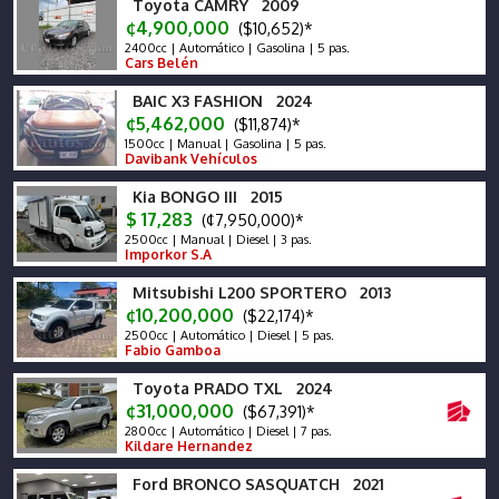
Toyota CAMRY 2009
¢4,900,000
($10,652)*
2400cc | Automático | Gasolina | 5 pas.
Cars Belén
BAIC X3 FASHION 2024
¢5,462,000
($11,874)*
1500cc | Manual | Gasolina | 5 pas.
Davibank Vehículos
Kia BONGO III 2015
$ 17,283
(¢7,950,000)*
2500cc | Manual | Diesel | 3 pas.
Imporkor S.A
Mitsubishi L200 SPORTERO 2013
¢10,200,000
($22,174)*
2500cc | Automático | Diesel | 5 pas.
Fabio Gamboa
Toyota PRADO TXL 2024
¢31,000,000
($67,391)*
2800cc | Automático | Diesel | 7 pas.
Kildare Hernandez
Ford BRONCO SASQUATCH 2021