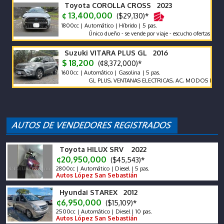
Toyota COROLLA CROSS 2023
¢ 13,400,000
($29,130)*
1800cc | Automático | Híbrido | 5 pas.
Único dueño - se vende por viaje - escucho ofertas
Suzuki VITARA PLUS GL 2016
$ 18,200
(¢8,372,000)*
1600cc | Automático | Gasolina | 5 pas.
GL PLUS, VENTANAS ELECTRICAS, AC, MODOS DE MANEJO,
Toyota HILUX SRV 2022
¢20,950,000
($45,543)*
2800cc | Automático | Diesel | 5 pas.
Autos López San Sebastián
Hyundai STAREX 2012
¢6,950,000
($15,109)*
2500cc | Automático | Diesel | 10 pas.
Autos López San Sebastián