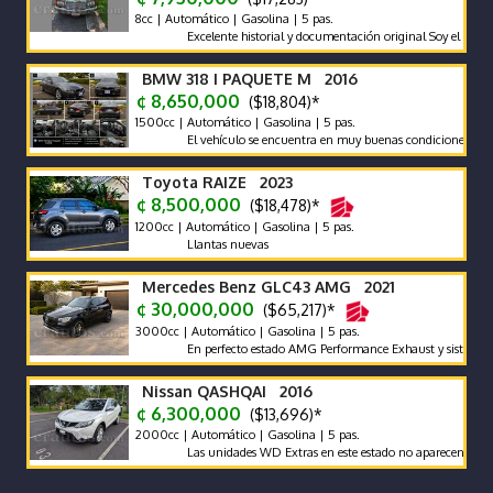
8cc | Automático | Gasolina | 5 pas.
Excelente historial y documentación original Soy el segundo pr
BMW 318 I PAQUETE M 2016
¢ 8,650,000
($18,804)*
1500cc | Automático | Gasolina | 5 pas.
El vehículo se encuentra en muy buenas condiciones tanto mec
Toyota RAIZE 2023
¢ 8,500,000
($18,478)*
1200cc | Automático | Gasolina | 5 pas.
Llantas nuevas
Mercedes Benz GLC43 AMG 2021
¢ 30,000,000
($65,217)*
3000cc | Automático | Gasolina | 5 pas.
En perfecto estado AMG Performance Exhaust y sistema de son
Nissan QASHQAI 2016
¢ 6,300,000
($13,696)*
2000cc | Automático | Gasolina | 5 pas.
Las unidades WD Extras en este estado no aparecen con frecue