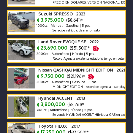
PRECIO EN DOLARES, VERSION NACIONAL, EXCELENTES
Suzuki SPRESSO 2023
¢ 3,975,000
($8,641)*
1000cc | Manual | Gasolina | 5 pas.
Se recibe vehículo de menor valor
Land Rover EVOQUE SE 2022
¢ 23,690,000
($51,500)*
2000cc | Automático | Híbrido | 5 pas.
Record Agencia excelente estado lo tengo en belen heredia
Nissan QASHQAI MIDNIGHT EDITION 2021
¢ 9,750,000
($21,196)*
2000cc | Automático | Gasolina | 5 pas.
MIDNIGHT EDITION - record de agencia - car play - poco km
Hyundai ACCENT 2013
¢ 3,800,000
($8,261)*
1600cc | Automático | Híbrido | 5 pas.
Se vende HYUNDAI ACCENT Hibrido a GAS en excelente estad
Toyota HILUX 2017
¢ 17,250,000
($37,500)*