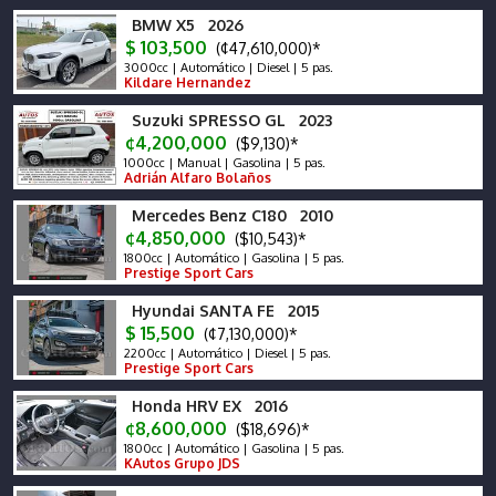
BMW X5 2026
$ 103,500
(¢47,610,000)*
3000cc | Automático | Diesel | 5 pas.
Kildare Hernandez
Suzuki SPRESSO GL 2023
¢4,200,000
($9,130)*
1000cc | Manual | Gasolina | 5 pas.
Adrián Alfaro Bolaños
Mercedes Benz C180 2010
¢4,850,000
($10,543)*
1800cc | Automático | Gasolina | 5 pas.
Prestige Sport Cars
Hyundai SANTA FE 2015
$ 15,500
(¢7,130,000)*
2200cc | Automático | Diesel | 5 pas.
Prestige Sport Cars
Honda HRV EX 2016
¢8,600,000
($18,696)*
1800cc | Automático | Gasolina | 5 pas.
KAutos Grupo JDS