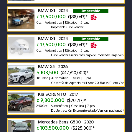
BMW IX1 2024
¢ 17,500,000
($38,043)*
0cc | Automático | Eléctrico | 5 pas.
Impecable urge vender
BMW IX1 2024
¢ 17,500,000
($38,043)*
0cc | Automático | Eléctrico | 5 pas.
Urge vender Precio más bajo del mercado Urge vender
BMW X5 2026
$ 103,500
(¢47,610,000)*
3000cc | Automático | Diesel | 5 pas.
Garantía de Agencia 4x4 Aros 20 Racks Cuero Compuerta El
Kia SORENTO 2017
¢ 9,300,000
($20,217)*
2400cc | Automático | Gasolina | 7 pas.
Doble tracción Excelente estado Version nacional Nada que ha
Mercedes Benz G500 2020
¢ 103,500,000
($225,000)*