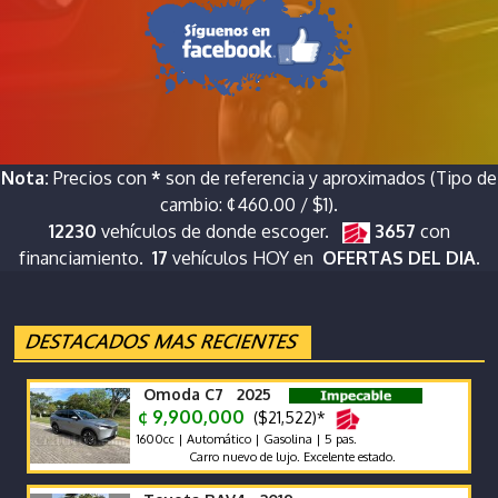
Nota:
Precios con
*
son de referencia y aproximados (Tipo de
cambio: ¢460.00 / $1).
12230
vehículos de donde escoger.
3657
con
financiamiento.
17
vehículos HOY en
OFERTAS DEL DIA.
Omoda C7 2025
¢ 9,900,000
($21,522)*
1600cc | Automático | Gasolina | 5 pas.
Carro nuevo de lujo. Excelente estado.