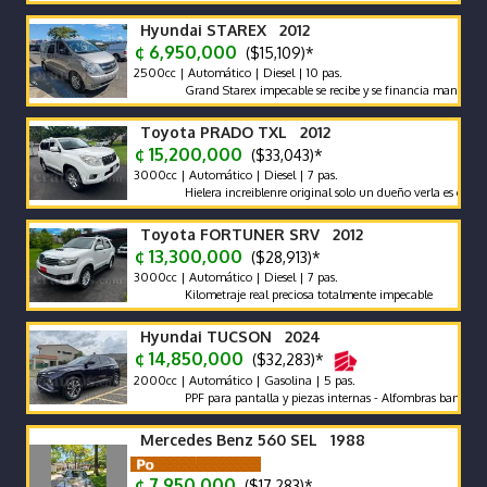
Hyundai STAREX 2012
¢ 6,950,000
($15,109)*
2500cc | Automático | Diesel | 10 pas.
Grand Starex impecable se recibe y se financia mantenimiento
Toyota PRADO TXL 2012
¢ 15,200,000
($33,043)*
3000cc | Automático | Diesel | 7 pas.
Hielera increiblenre original solo un dueño verla es comprarla
Toyota FORTUNER SRV 2012
¢ 13,300,000
($28,913)*
3000cc | Automático | Diesel | 7 pas.
Kilometraje real preciosa totalmente impecable
Hyundai TUCSON 2024
¢ 14,850,000
($32,283)*
2000cc | Automático | Gasolina | 5 pas.
PPF para pantalla y piezas internas - Alfombras bandeja - pola
Mercedes Benz 560 SEL 1988
¢ 7,950,000
($17,283)*