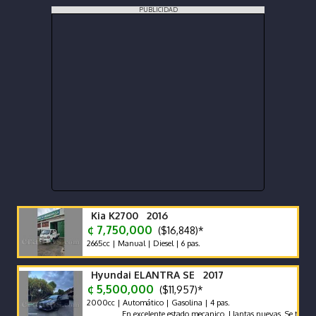
PUBLICIDAD
Kia K2700 2016
¢ 7,750,000
($16,848)*
2665cc | Manual | Diesel | 6 pas.
Hyundai ELANTRA SE 2017
¢ 5,500,000
($11,957)*
2000cc | Automático | Gasolina | 4 pas.
En excelente estado mecanico. Llantas nuevas. Se traspasa d