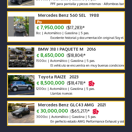
PPF para pantalla y piezas internas - Alfombras bandeja - pola
Mercedes Benz 560 SEL 1988
¢ 7,950,000
($17,283)*
8cc | Automático | Gasolina | 5 pas.
Excelente historial y documentación original Soy el segundo pr
BMW 318 I PAQUETE M 2016
¢ 8,650,000
($18,804)*
1500cc | Automático | Gasolina | 5 pas.
El vehículo se encuentra en muy buenas condiciones tanto mec
Toyota RAIZE 2023
¢ 8,500,000
($18,478)*
1200cc | Automático | Gasolina | 5 pas.
Llantas nuevas
Mercedes Benz GLC43 AMG 2021
¢ 30,000,000
($65,217)*
3000cc | Automático | Gasolina | 5 pas.
En perfecto estado AMG Performance Exhaust y sistema de son