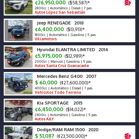
¢26,950,000
($58,587)*
2800cc | Automático | Diesel | 7 pas.
Autos López San Sebastián
Jeep RENEGADE 2018
¢6,400,000
($13,913)*
1800cc | Automático | Gasolina | 5 pas.
Villamotors
Hyundai ELANTRA LIMITED 2014
¢5,975,000
($12,989)*
2000cc | Manual | Gasolina | 5 pas.
Autos Santa Cruz Guanacaste
Mercedes Benz G400 2007
$ 60,000
(¢27,600,000)*
4000cc | Automático | Diesel | 7 pas.
Vehículos Todo Terreno
Kia SPORTAGE 2015
¢6,450,000
($14,022)*
2400cc | Automático | Gasolina | 5 pas.
Autos A&Y
Dodge/RAM RAM 1500 2020
$ 51,087
(¢23,500,000)*