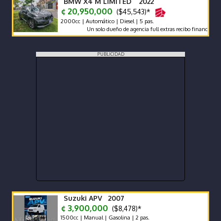
BMW X4 M LIMITED 2022
¢ 20,950,000
($45,543)*
2000cc | Automático | Diesel | 5 pas.
Un solo dueño de agencia full extras recibo financió manten
PUBLICIDAD
Suzuki APV 2007
¢ 3,900,000
($8,478)*
1500cc | Manual | Gasolina | 2 pas.