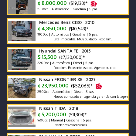
¢ 8,800,000
($19,130)*
1500cc | Automático | Gasolina | 5 pas.
Mercedes Benz C180 2010
¢ 4,850,000
($10,543)*
1800cc | Automático | Gasolina | 5 pas.
Está impecable. Muy cuidado. Poco km.
Hyundai SANTA FE 2015
$ 15,500
(¢7,130,000)*
2200cc | Automático | Diesel | 5 pas.
Poco km. Excelente estado. Agende su cita.
Nissan FRONTIER XE 2027
¢ 23,950,000
($52,065)*
2500cc | Automático | Diesel | 5 pas.
Nuevo comprado en agencia garantía con la agencia se recibe 
Nissan TIIDA 2018
¢ 5,200,000
($11,304)*
1600cc | Manual | Gasolina | 5 pas.
Excelentes condiciones