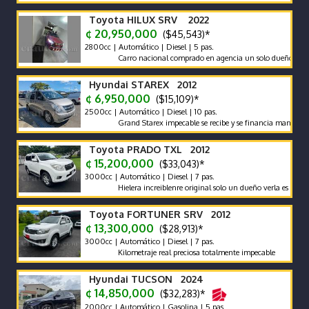
Toyota HILUX SRV 2022
¢ 20,950,000
($45,543)*
2800cc | Automático | Diesel | 5 pas.
Carro nacional comprado en agencia un solo dueño récord y ma
Hyundai STAREX 2012
¢ 6,950,000
($15,109)*
2500cc | Automático | Diesel | 10 pas.
Grand Starex impecable se recibe y se financia mantenimiento
Toyota PRADO TXL 2012
¢ 15,200,000
($33,043)*
3000cc | Automático | Diesel | 7 pas.
Hielera increiblenre original solo un dueño verla es comprarla
Toyota FORTUNER SRV 2012
¢ 13,300,000
($28,913)*
3000cc | Automático | Diesel | 7 pas.
Kilometraje real preciosa totalmente impecable
Hyundai TUCSON 2024
¢ 14,850,000
($32,283)*
2000cc | Automático | Gasolina | 5 pas.