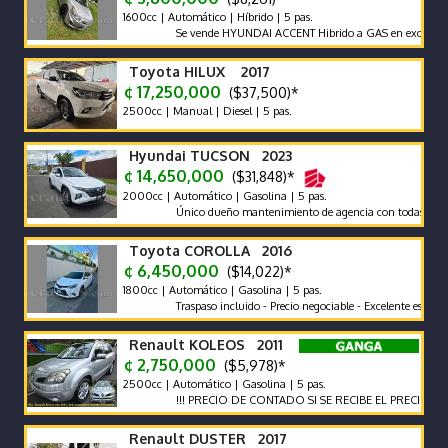
1600cc | Automático | Híbrido | 5 pas.
Se vende HYUNDAI ACCENT Hibrido a GAS en excelente estado
Toyota HILUX 2017
¢ 17,250,000
($37,500)*
2500cc | Manual | Diesel | 5 pas.
Hyundai TUCSON 2023
¢ 14,650,000
($31,848)*
2000cc | Automático | Gasolina | 5 pas.
Único dueño mantenimiento de agencia con todas las recomen
Toyota COROLLA 2016
¢ 6,450,000
($14,022)*
1800cc | Automático | Gasolina | 5 pas.
Traspaso incluido - Precio negociable - Excelente estado
Renault KOLEOS 2011
¢ 2,750,000
($5,978)*
2500cc | Automático | Gasolina | 5 pas.
!!! PRECIO DE CONTADO SI SE RECIBE EL PRECIO VARIA !!!
Renault DUSTER 2017