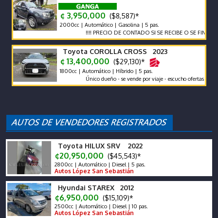
¢ 3,950,000
($8,587)*
2000cc | Automático | Gasolina | 5 pas.
!!!! PRECIO DE CONTADO SI SE RECIBE O SE FINANCIA EL P
Toyota COROLLA CROSS 2023
¢ 13,400,000
($29,130)*
1800cc | Automático | Híbrido | 5 pas.
Único dueño - se vende por viaje - escucho ofertas
Toyota HILUX SRV 2022
¢20,950,000
($45,543)*
2800cc | Automático | Diesel | 5 pas.
Autos López San Sebastián
Hyundai STAREX 2012
¢6,950,000
($15,109)*
2500cc | Automático | Diesel | 10 pas.
Autos López San Sebastián