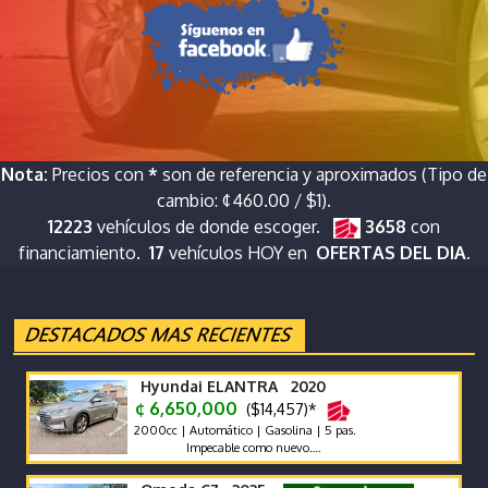
Nota:
Precios con
*
son de referencia y aproximados (Tipo de
cambio: ¢460.00 / $1).
12223
vehículos de donde escoger.
3658
con
financiamiento.
17
vehículos HOY en
OFERTAS DEL DIA.
Hyundai ELANTRA 2020
¢ 6,650,000
($14,457)*
2000cc | Automático | Gasolina | 5 pas.
Impecable como nuevo….