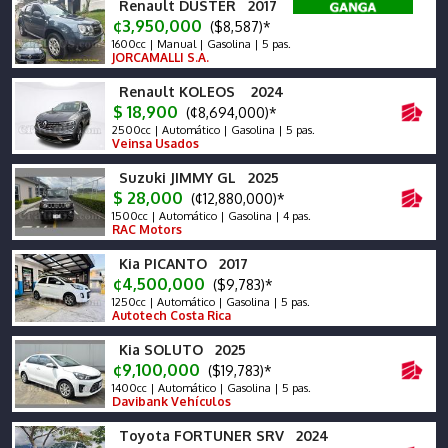
Renault DUSTER 2017
¢3,950,000
($8,587)*
1600cc | Manual | Gasolina | 5 pas.
JORCAMALLI S.A.
Renault KOLEOS 2024
$ 18,900
(¢8,694,000)*
2500cc | Automático | Gasolina | 5 pas.
Veinsa Usados
Suzuki JIMMY GL 2025
$ 28,000
(¢12,880,000)*
1500cc | Automático | Gasolina | 4 pas.
RAC Motors
Kia PICANTO 2017
¢4,500,000
($9,783)*
1250cc | Automático | Gasolina | 5 pas.
Autotech Costa Rica
Kia SOLUTO 2025
¢9,100,000
($19,783)*
1400cc | Automático | Gasolina | 5 pas.
Davibank Vehículos
Toyota FORTUNER SRV 2024