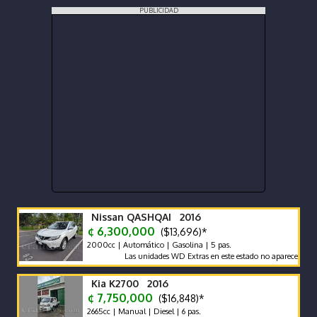
PUBLICIDAD
Nissan QASHQAI 2016
¢ 6,300,000
($13,696)*
2000cc | Automático | Gasolina | 5 pas.
Las unidades WD Extras en este estado no aparecen con frecu
Kia K2700 2016
¢ 7,750,000
($16,848)*
2665cc | Manual | Diesel | 6 pas.