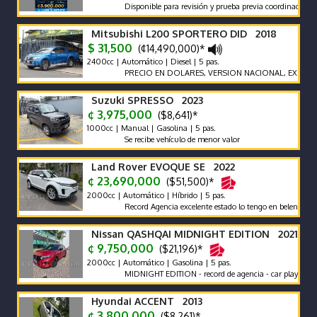
Disponible para revisión y prueba previa coordinación.
Mitsubishi L200 SPORTERO DID 2018
$ 31,500
(¢14,490,000)*
2400cc | Automático | Diesel | 5 pas.
PRECIO EN DOLARES, VERSION NACIONAL, EXCELENTES
Suzuki SPRESSO 2023
¢ 3,975,000
($8,641)*
1000cc | Manual | Gasolina | 5 pas.
Se recibe vehículo de menor valor
Land Rover EVOQUE SE 2022
¢ 23,690,000
($51,500)*
2000cc | Automático | Híbrido | 5 pas.
Record Agencia excelente estado lo tengo en belen heredia
Nissan QASHQAI MIDNIGHT EDITION 2021
¢ 9,750,000
($21,196)*
2000cc | Automático | Gasolina | 5 pas.
MIDNIGHT EDITION - record de agencia - car play - poco km 
Hyundai ACCENT 2013
¢ 3,800,000
($8,261)*