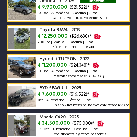
Omoda C7 2025
¢ 9,900,000
($21,522)*
1600cc | Automático | Gasolina | 5 pas.
Carro nuevo de lujo. Excelente estado.
Toyota RAV4 2019
¢ 12,250,000
($26,630)*
2000cc | Manual | Gasolina | 5 pas.
Récord de agencia impecable
Hyundai TUCSON 2022
¢ 11,200,000
($24,348)*
1600cc | Automático | Gasolina | 5 pas.
Impecable comprado en GRUPOQ
BYD SEAGULL 2025
¢ 7,600,000
($16,522)*
0cc | Automático | Eléctrico | 5 pas.
Un año y tres meses de uso excelente estado revision reciente 
Mazda CX90 2025
¢ 34,500,000
($75,000)*
3300cc | Automático | Gasolina | 5 pas.
Poco kilometraje y record de agencia