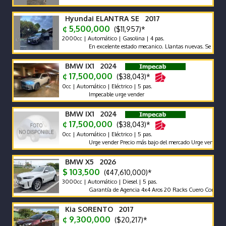
Hyundai ELANTRA SE 2017
¢ 5,500,000
($11,957)*
2000cc | Automático | Gasolina | 4 pas.
En excelente estado mecanico. Llantas nuevas. Se traspasa d
BMW IX1 2024
¢ 17,500,000
($38,043)*
0cc | Automático | Eléctrico | 5 pas.
Impecable urge vender
BMW IX1 2024
¢ 17,500,000
($38,043)*
0cc | Automático | Eléctrico | 5 pas.
Urge vender Precio más bajo del mercado Urge vender
BMW X5 2026
$ 103,500
(¢47,610,000)*
3000cc | Automático | Diesel | 5 pas.
Garantía de Agencia 4x4 Aros 20 Racks Cuero Compuerta El
Kia SORENTO 2017
¢ 9,300,000
($20,217)*