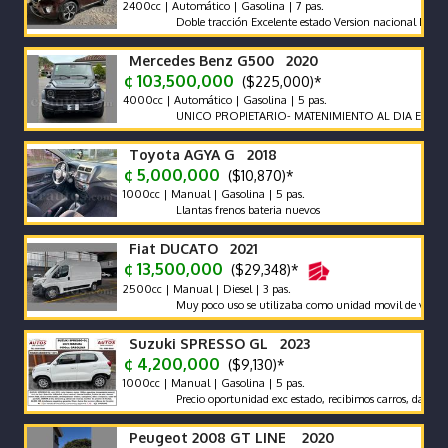
2400cc | Automático | Gasolina | 7 pas.
Doble tracción Excelente estado Version nacional Nada que ha
Mercedes Benz G500 2020
¢ 103,500,000
($225,000)*
4000cc | Automático | Gasolina | 5 pas.
UNICO PROPIETARIO- MATENIMIENTO AL DIA EN AGENCI
Toyota AGYA G 2018
¢ 5,000,000
($10,870)*
1000cc | Manual | Gasolina | 5 pas.
Llantas frenos bateria nuevos
Fiat DUCATO 2021
¢ 13,500,000
($29,348)*
2500cc | Manual | Diesel | 3 pas.
Muy poco uso se utilizaba como unidad movil de video
Suzuki SPRESSO GL 2023
¢ 4,200,000
($9,130)*
1000cc | Manual | Gasolina | 5 pas.
Precio oportunidad exc estado, recibimos carros, damos garan
Peugeot 2008 GT LINE 2020