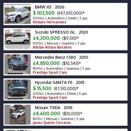
BMW X5 2026
$ 103,500
(¢47,610,000)*
3000cc | Automático | Diesel | 5 pas.
Kildare Hernandez
Suzuki SPRESSO GL 2023
¢4,200,000
($9,130)*
1000cc | Manual | Gasolina | 5 pas.
Adrián Alfaro Bolaños
Mercedes Benz C180 2010
¢4,850,000
($10,543)*
1800cc | Automático | Gasolina | 5 pas.
Prestige Sport Cars
Hyundai SANTA FE 2015
$ 15,500
(¢7,130,000)*
2200cc | Automático | Diesel | 5 pas.
Prestige Sport Cars
Nissan TIIDA 2018
¢4,600,000
($10,000)*
1600cc | Manual | Gasolina | 5 pas.
Javier Quirós Corrales