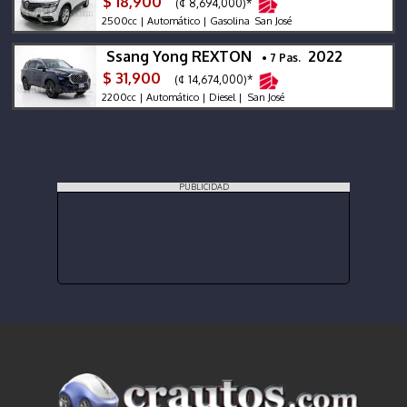
$ 18,900
(¢ 8,694,000)*
2500cc | Automático | Gasolina San José
Ssang Yong REXTON
2022
• 7 Pas.
$ 31,900
(¢ 14,674,000)*
2200cc | Automático | Diesel | San José
PUBLICIDAD