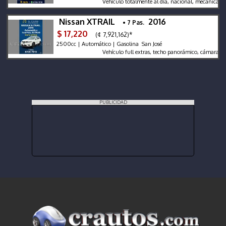
Vehículo totalmente al día, nacional, mecánica súper b
Nissan XTRAIL
2016
• 7 Pas.
$ 17,220
(¢ 7,921,162)*
2500cc | Automático | Gasolina San José
Vehículo full extras, techo panorámico, cámara trescien
PUBLICIDAD