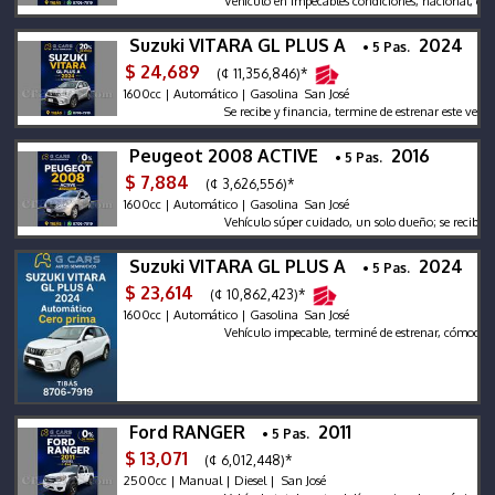
Vehículo en impecables condiciones, nacional, garantía
Suzuki VITARA GL PLUS A
2024
• 5 Pas.
$ 24,689
(¢ 11,356,846)*
1600cc | Automático | Gasolina San José
Se recibe y financia, termine de estrenar este vehícul
Peugeot 2008 ACTIVE
2016
• 5 Pas.
$ 7,884
(¢ 3,626,556)*
1600cc | Automático | Gasolina San José
Vehículo súper cuidado, un solo dueño; se recibe y fin
Suzuki VITARA GL PLUS A
2024
• 5 Pas.
$ 23,614
(¢ 10,862,423)*
1600cc | Automático | Gasolina San José
Vehículo impecable, terminé de estrenar, cómodas cuo
Ford RANGER
2011
• 5 Pas.
$ 13,071
(¢ 6,012,448)*
2500cc | Manual | Diesel | San José