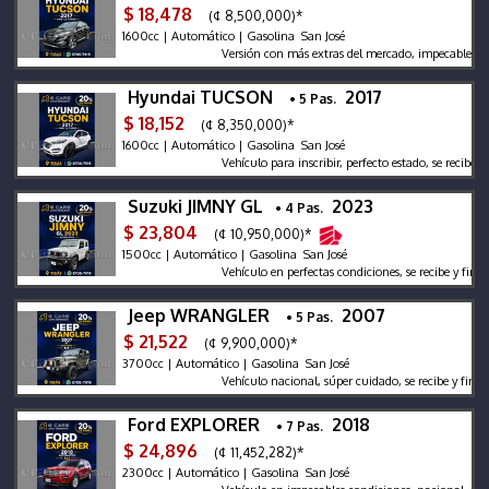
$ 18,478
(¢ 8,500,000)*
1600cc | Automático | Gasolina San José
Versión con más extras del mercado, impecable, se reci
Hyundai TUCSON
2017
• 5 Pas.
$ 18,152
(¢ 8,350,000)*
1600cc | Automático | Gasolina San José
Vehículo para inscribir, perfecto estado, se recibe y fin
Suzuki JIMNY GL
2023
• 4 Pas.
$ 23,804
(¢ 10,950,000)*
1500cc | Automático | Gasolina San José
Vehículo en perfectas condiciones, se recibe y financi
Jeep WRANGLER
2007
• 5 Pas.
$ 21,522
(¢ 9,900,000)*
3700cc | Automático | Gasolina San José
Vehículo nacional, súper cuidado, se recibe y financia
Ford EXPLORER
2018
• 7 Pas.
$ 24,896
(¢ 11,452,282)*
2300cc | Automático | Gasolina San José