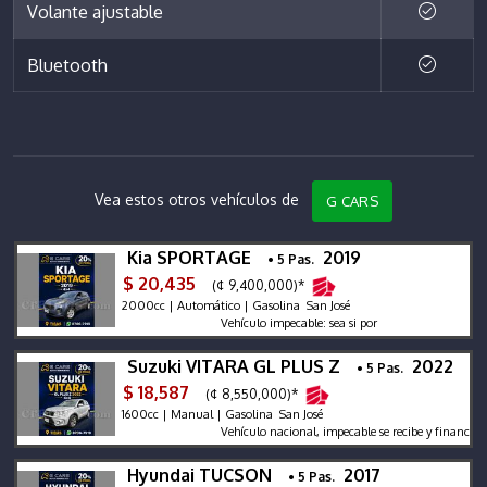
Volante ajustable
Bluetooth
Vea estos otros vehículos de
G CARS
Kia SPORTAGE
2019
• 5 Pas.
$ 20,435
(¢ 9,400,000)*
2000cc | Automático | Gasolina San José
Vehículo impecable: sea si por
Suzuki VITARA GL PLUS Z
2022
• 5 Pas.
$ 18,587
(¢ 8,550,000)*
1600cc | Manual | Gasolina San José
Vehículo nacional, impecable se recibe y financia, garan
Hyundai TUCSON
2017
• 5 Pas.