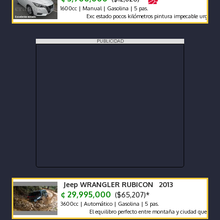
1600cc | Manual | Gasolina | 5 pas.
Exc estado pocos kilómetros pintura impecable urge vender mo
PUBLICIDAD
Jeep WRANGLER RUBICON 2013
¢ 29,995,000
($65,207)*
3600cc | Automático | Gasolina | 5 pas.
El equilibro perfecto entre montaña y ciudad que atrae 