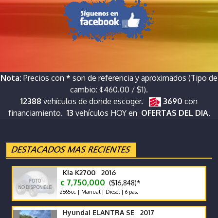
Nota:
Precios con
*
son de referencia y aproximados (Tipo de
cambio: ¢460.00 / $1).
12388
vehículos de donde escoger.
3690
con
financiamiento.
13
vehículos HOY en
OFERTAS DEL DIA.
Kia K2700 2016
¢ 7,750,000
($16,848)*
2665cc | Manual | Diesel | 6 pas.
Hyundai ELANTRA SE 2017