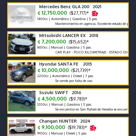
Mercedes Benz GLA 200 2021
¢ 12,750,000
($27,717)*
1400cc | Automático | Gasolina | 5 pas.
Mantenimiento en agencia. Excelente estado de pintura. Prec
Mitsubishi LANCER EX 2018
¢ 7,200,000
($15,652)*
1600cc | Manual | Gasolina | 5 pas.
CAR PLAY - POCO KILOMETRAJE - ESTADO EXCELENTE -
Hyundai SANTA FE 2015
¢ 10,000,000
($21,739)*
2200cc | Automático | Diesel | 7 pas.
Se vende por falta de uso
Suzuki SWIFT 2016
¢ 4,500,000
($9,783)*
1200cc | Manual | Gasolina | 5 pas.
Se encuentra en San Rafael de Heredia se encuentra en exce
Changan HUNTER 2024
¢ 9,100,000
($19,783)*
1900cc | Manual | Diesel | 5 pas.