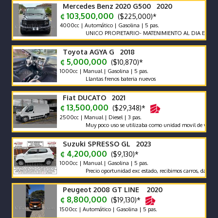
Mercedes Benz 2020 G500 2020
¢ 103,500,000
($225,000)*
4000cc | Automático | Gasolina | 5 pas.
UNICO PROPIETARIO- MATENIMIENTO AL DIA EN AGENCI
Toyota AGYA G 2018
¢ 5,000,000
($10,870)*
1000cc | Manual | Gasolina | 5 pas.
Llantas frenos bateria nuevos
Fiat DUCATO 2021
¢ 13,500,000
($29,348)*
2500cc | Manual | Diesel | 3 pas.
Muy poco uso se utilizaba como unidad movil de video
Suzuki SPRESSO GL 2023
¢ 4,200,000
($9,130)*
1000cc | Manual | Gasolina | 5 pas.
Precio oportunidad exc estado, recibimos carros, damos garan
Peugeot 2008 GT LINE 2020
¢ 8,800,000
($19,130)*
1500cc | Automático | Gasolina | 5 pas.