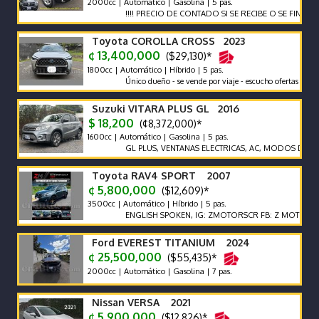
2000cc | Automático | Gasolina | 5 pas.
!!!! PRECIO DE CONTADO SI SE RECIBE O SE FINANCIA EL P
Toyota COROLLA CROSS 2023
¢ 13,400,000
($29,130)*
1800cc | Automático | Híbrido | 5 pas.
Único dueño - se vende por viaje - escucho ofertas
Suzuki VITARA PLUS GL 2016
$ 18,200
(¢8,372,000)*
1600cc | Automático | Gasolina | 5 pas.
GL PLUS, VENTANAS ELECTRICAS, AC, MODOS DE MANEJO,
Toyota RAV4 SPORT 2007
¢ 5,800,000
($12,609)*
3500cc | Automático | Híbrido | 5 pas.
ENGLISH SPOKEN, IG: ZMOTORSCR FB: Z MOTORS. Contác
Ford EVEREST TITANIUM 2024
¢ 25,500,000
($55,435)*
2000cc | Automático | Gasolina | 7 pas.
Nissan VERSA 2021
¢ 5,900,000
($12,826)*