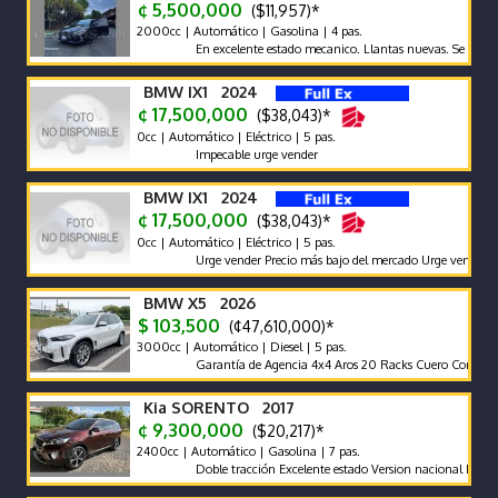
¢ 5,500,000
($11,957)*
2000cc | Automático | Gasolina | 4 pas.
En excelente estado mecanico. Llantas nuevas. Se traspasa d
BMW IX1 2024
¢ 17,500,000
($38,043)*
0cc | Automático | Eléctrico | 5 pas.
Impecable urge vender
BMW IX1 2024
¢ 17,500,000
($38,043)*
0cc | Automático | Eléctrico | 5 pas.
Urge vender Precio más bajo del mercado Urge vender
BMW X5 2026
$ 103,500
(¢47,610,000)*
3000cc | Automático | Diesel | 5 pas.
Garantía de Agencia 4x4 Aros 20 Racks Cuero Compuerta El
Kia SORENTO 2017
¢ 9,300,000
($20,217)*
2400cc | Automático | Gasolina | 7 pas.
Doble tracción Excelente estado Version nacional Nada que ha