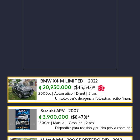
BMW X4 M LIMITED 2022
¢ 20,950,000
($45,543)*
2000cc | Automático | Diesel | 5 pas.
Un solo dueño de agencia full extras recibo financió manten
Suzuki APV 2007
¢ 3,900,000
($8,478)*
1500cc | Manual | Gasolina | 2 pas.
Disponible para revisión y prueba previa coordinación.
Mitsubishi L200 SPORTERO DID 2018