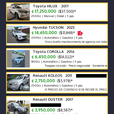
Toyota HILUX 2017
¢ 17,250,000
($37,500)*
2500cc | Manual | Diesel | 5 pas.
Hyundai TUCSON 2023
¢ 14,650,000
($31,848)*
2000cc | Automático | Gasolina | 5 pas.
Único dueño mantenimiento de agencia con todas las recomen
Toyota COROLLA 2016
¢ 6,450,000
($14,022)*
1800cc | Automático | Gasolina | 5 pas.
Traspaso incluido - Precio negociable - Excelente estado
Renault KOLEOS 2011
¢ 2,750,000
($5,978)*
2500cc | Automático | Gasolina | 5 pas.
!!! PRECIO DE CONTADO SI SE RECIBE EL PRECIO VARIA !!!
Renault DUSTER 2017
¢ 3,950,000
($8,587)*