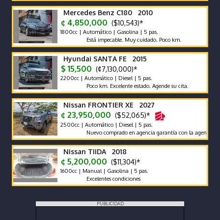
Mercedes Benz C180 2010
¢ 4,850,000
($10,543)*
1800cc | Automático | Gasolina | 5 pas.
Está impecable. Muy cuidado. Poco km.
Hyundai SANTA FE 2015
$ 15,500
(¢7,130,000)*
2200cc | Automático | Diesel | 5 pas.
Poco km. Excelente estado. Agende su cita.
Nissan FRONTIER XE 2027
¢ 23,950,000
($52,065)*
2500cc | Automático | Diesel | 5 pas.
Nuevo comprado en agencia garantía con la agencia se recibe 
Nissan TIIDA 2018
¢ 5,200,000
($11,304)*
1600cc | Manual | Gasolina | 5 pas.
Excelentes condiciones
PUBLICIDAD