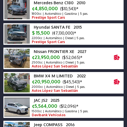
Mercedes Benz C180 2010
¢4,850,000
($10,543)*
1800cc | Automático | Gasolina | 5 pas.
Prestige Sport Cars
Hyundai SANTA FE 2015
$ 15,500
(¢7,130,000)*
2200cc | Automático | Diesel | 5 pas.
Prestige Sport Cars
Nissan FRONTIER XE 2027
¢23,950,000
($52,065)*
2500cc | Automático | Diesel | 5 pas.
Autos López San Sebastián
BMW X4 M LIMITED 2022
¢20,950,000
($45,543)*
2000cc | Automático | Diesel | 5 pas.
Autos López San Sebastián
JAC JS2 2025
¢5,564,000
($12,096)*
1500cc | Automático | Gasolina | 5 pas.
Davibank Vehículos
Jeep COMPASS 2016