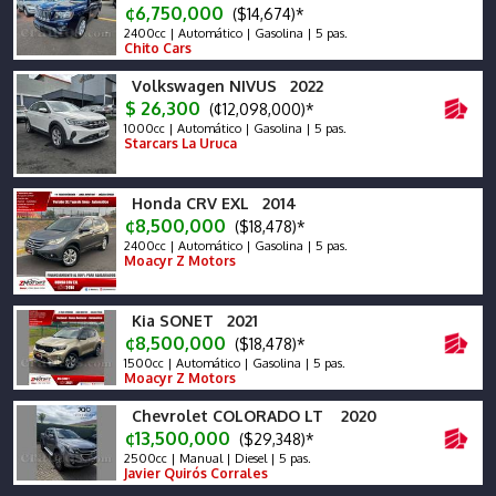
¢6,750,000
($14,674)*
2400cc | Automático | Gasolina | 5 pas.
Chito Cars
Volkswagen NIVUS 2022
$ 26,300
(¢12,098,000)*
1000cc | Automático | Gasolina | 5 pas.
Starcars La Uruca
Honda CRV EXL 2014
¢8,500,000
($18,478)*
2400cc | Automático | Gasolina | 5 pas.
Moacyr Z Motors
Kia SONET 2021
¢8,500,000
($18,478)*
1500cc | Automático | Gasolina | 5 pas.
Moacyr Z Motors
Chevrolet COLORADO LT 2020
¢13,500,000
($29,348)*
2500cc | Manual | Diesel | 5 pas.
Javier Quirós Corrales