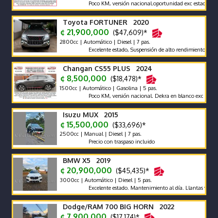
Poco KM, versión nacional.oportunidad exc estado carrocer
Toyota FORTUNER 2020
¢ 21,900,000
($47,609)*
2800cc | Automático | Diesel | 7 pas.
Excelente estado, Suspensión de alto rendimiento Dobinsons
Changan CS55 PLUS 2024
¢ 8,500,000
($18,478)*
1500cc | Automático | Gasolina | 5 pas.
Poco KM, versión nacional. Dekra en blanco exc estado carr
Isuzu MUX 2015
¢ 15,500,000
($33,696)*
2500cc | Manual | Diesel | 7 pas.
Precio con traspaso incluido
BMW X5 2019
¢ 20,900,000
($45,435)*
3000cc | Automático | Diesel | 5 pas.
Excelente estado. Mantenimiento al día. Llantas vientiuno 
Dodge/RAM 700 BIG HORN 2022
¢ 7,900,000
($17,174)*