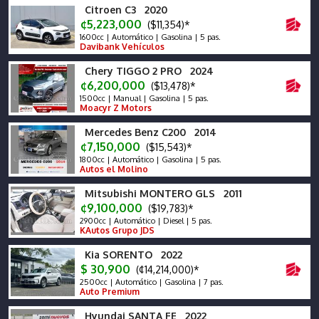
Citroen C3 2020
¢5,223,000
($11,354)*
1600cc | Automático | Gasolina | 5 pas.
Davibank Vehículos
Chery TIGGO 2 PRO 2024
¢6,200,000
($13,478)*
1500cc | Manual | Gasolina | 5 pas.
Moacyr Z Motors
Mercedes Benz C200 2014
¢7,150,000
($15,543)*
1800cc | Automático | Gasolina | 5 pas.
Autos el Molino
Mitsubishi MONTERO GLS 2011
¢9,100,000
($19,783)*
2900cc | Automático | Diesel | 5 pas.
KAutos Grupo JDS
Kia SORENTO 2022
$ 30,900
(¢14,214,000)*
2500cc | Automático | Gasolina | 7 pas.
Auto Premium
Hyundai SANTA FE 2022