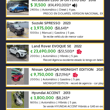
$ 31,500
(¢14,490,000)*
2400cc | Automático | Diesel | 4 pas.
PRECIO EN DOLARES, VERSION NACIONAL, EXCELENTES
Suzuki SPRESSO 2023
¢ 3,975,000
($8,641)*
1000cc | Manual | Gasolina | 5 pas.
Se recibe vehículo de menor valor
Land Rover EVOQUE SE 2022
¢ 23,690,000
($51,500)*
2000cc | Automático | Híbrido | 5 pas.
Record Agencia excelente estado lo tengo en belen heredia
Nissan QASHQAI MIDNIGHT EDITION 2021
¢ 9,750,000
($21,196)*
2000cc | Automático | Gasolina | 5 pas.
MIDNIGHT EDITION - record de agencia - car play - poco km 
Hyundai ACCENT 2013
¢ 3,800,000
($8,261)*
1600cc | Automático | Híbrido | 5 pas.
Se vende HYUNDAI ACCENT Hibrido a GAS en excelente estado