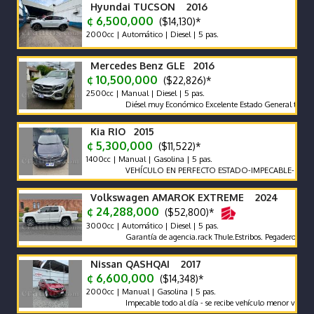
Hyundai TUCSON 2016
¢ 6,500,000
($14,130)*
2000cc | Automático | Diesel | 5 pas.
Mercedes Benz GLE 2016
¢ 10,500,000
($22,826)*
2500cc | Manual | Diesel | 5 pas.
Diésel muy Económico Excelente Estado General tapicería ex
Kia RIO 2015
¢ 5,300,000
($11,522)*
1400cc | Manual | Gasolina | 5 pas.
VEHÍCULO EN PERFECTO ESTADO-IMPECABLE-POCO KIL
Volkswagen AMAROK EXTREME 2024
¢ 24,288,000
($52,800)*
3000cc | Automático | Diesel | 5 pas.
Garantía de agencia.rack Thule.Estribos. Pegadero. Tapa Rígi
Nissan QASHQAI 2017
¢ 6,600,000
($14,348)*
2000cc | Manual | Gasolina | 5 pas.
Impecable todo al día - se recibe vehículo menor valor garantí