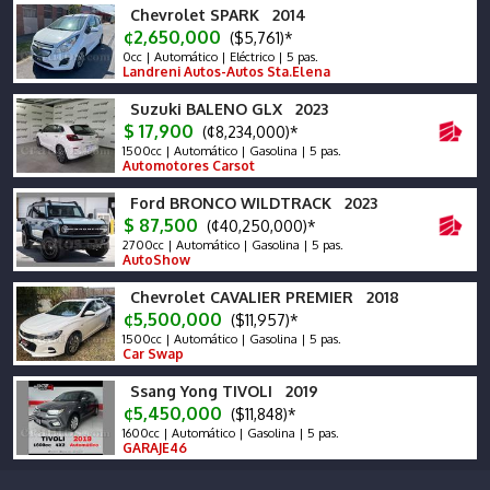
Chevrolet SPARK 2014
¢2,650,000
($5,761)*
0cc | Automático | Eléctrico | 5 pas.
Landreni Autos-Autos Sta.Elena
Suzuki BALENO GLX 2023
$ 17,900
(¢8,234,000)*
1500cc | Automático | Gasolina | 5 pas.
Automotores Carsot
Ford BRONCO WILDTRACK 2023
$ 87,500
(¢40,250,000)*
2700cc | Automático | Gasolina | 5 pas.
AutoShow
Chevrolet CAVALIER PREMIER 2018
¢5,500,000
($11,957)*
1500cc | Automático | Gasolina | 5 pas.
Car Swap
Ssang Yong TIVOLI 2019
¢5,450,000
($11,848)*
1600cc | Automático | Gasolina | 5 pas.
GARAJE46