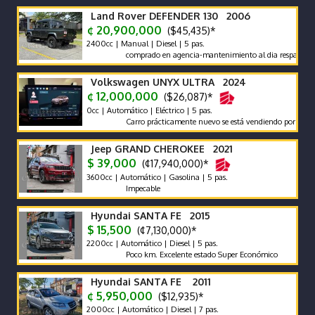
Land Rover DEFENDER 130 2006
¢ 20,900,000
($45,435)*
2400cc | Manual | Diesel | 5 pas.
comprado en agencia-mantenimiento al dia respaldo -pocos 
Volkswagen UNYX ULTRA 2024
¢ 12,000,000
($26,087)*
0cc | Automático | Eléctrico | 5 pas.
Carro prácticamente nuevo se está vendiendo por compra de 
Jeep GRAND CHEROKEE 2021
$ 39,000
(¢17,940,000)*
3600cc | Automático | Gasolina | 5 pas.
Impecable
Hyundai SANTA FE 2015
$ 15,500
(¢7,130,000)*
2200cc | Automático | Diesel | 5 pas.
Poco km. Excelente estado Super Económico
Hyundai SANTA FE 2011
¢ 5,950,000
($12,935)*
2000cc | Automático | Diesel | 7 pas.