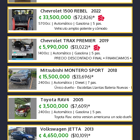
Chevrolet 1500 REBEL 2022
¢ 33,500,000
($72,826)*
5700cc | Automático | Gasolina | 5 pas.
Vehiculo amplio potente y cómodo
Chevrolet TRAX PREMIER 2019
¢ 5,990,000
($13,022)*
1400cc | Automático | Gasolina | 5 pas.
PRECIO DESCONTADO FINAL • FINANCIAMOS • RECIBIM
Mitsubishi MONTERO SPORT 2018
¢ 15,500,000
($33,696)*
2400cc | Automático | Diesel | 7 pas.
Único dueño - Escobillas Llantas Bateria Nuevas - Recor de A
Toyota RAV4 2005
¢ 3,500,000
($7,609)*
2400cc | Automático | Gasolina | 5 pas.
Toyota Rav. extra version americana un solo dueño.
Volkswagen JETTA 2013
¢ 4,650,000
($10,109)*