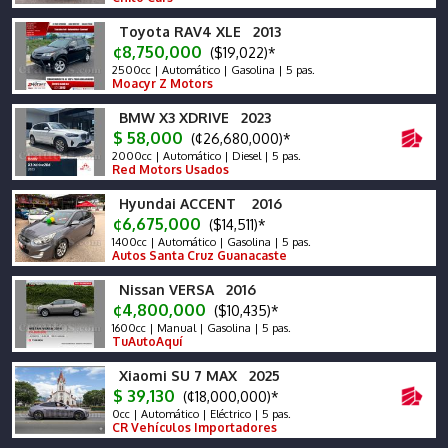
Toyota RAV4 XLE 2013
¢8,750,000
($19,022)*
2500cc | Automático | Gasolina | 5 pas.
Moacyr Z Motors
BMW X3 XDRIVE 2023
$ 58,000
(¢26,680,000)*
2000cc | Automático | Diesel | 5 pas.
Red Motors Usados
Hyundai ACCENT 2016
¢6,675,000
($14,511)*
1400cc | Automático | Gasolina | 5 pas.
Autos Santa Cruz Guanacaste
Nissan VERSA 2016
¢4,800,000
($10,435)*
1600cc | Manual | Gasolina | 5 pas.
TuAutoAquí
Xiaomi SU 7 MAX 2025
$ 39,130
(¢18,000,000)*
0cc | Automático | Eléctrico | 5 pas.
CR Vehículos Importadores