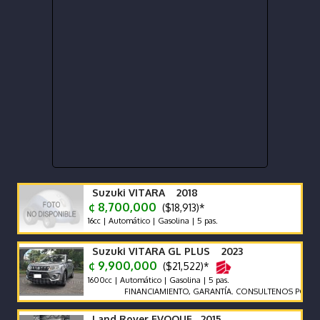
Suzuki VITARA 2018
¢ 8,700,000
($18,913)*
16cc | Automático | Gasolina | 5 pas.
Suzuki VITARA GL PLUS 2023
¢ 9,900,000
($21,522)*
1600cc | Automático | Gasolina | 5 pas.
FINANCIAMIENTO, GARANTÍA. CONSULTENOS POR AUTOS
Land Rover EVOQUE 2015