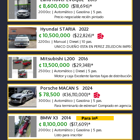
¢ 8,600,000
($18,696)*
2000cc | Automático | Gasolina | 5 pas.
Precio negociable recién pintado
Hyundai STARIA 2022
¢ 10,500,000
($22,826)*
2200cc | Manual | Diesel | 10 pas.
UNICO DUEÑO ESTA EN PEREZ ZELEDON IMPECABLE VEH
Mitsubishi L200 2016
¢ 13,500,000
($29,348)*
2500cc | Automático | Diesel | 5 pas.
Motor y caja Excelente llantas fajas de distribución y bateri
Porsche MACAN S 2024
$ 78,500
(¢36,110,000)*
3000cc | Automático | Gasolina | 5 pas.
Para terminarlo de estrenar! Comprado en agencia, único dueñ
BMW X3 2014
¢ 8,100,000
($17,609)*
2000cc | Automático | Gasolina | 5 pas.
Listo para inscribir