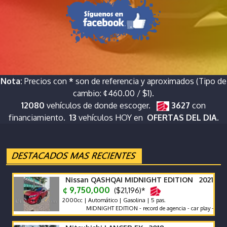
Nota:
Precios con
*
son de referencia y aproximados (Tipo de
cambio: ¢460.00 / $1).
12080
vehículos de donde escoger.
3627
con
financiamiento.
13
vehículos HOY en
OFERTAS DEL DIA.
Nissan QASHQAI MIDNIGHT EDITION 2021
¢ 9,750,000
($21,196)*
2000cc | Automático | Gasolina | 5 pas.
MIDNIGHT EDITION - record de agencia - car play - poco km u