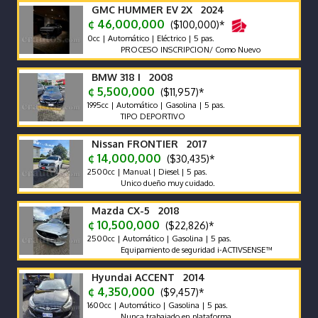
GMC HUMMER EV 2X 2024
¢ 46,000,000
($100,000)*
0cc | Automático | Eléctrico | 5 pas.
PROCESO INSCRIPCION/ Como Nuevo
BMW 318 I 2008
¢ 5,500,000
($11,957)*
1995cc | Automático | Gasolina | 5 pas.
TIPO DEPORTIVO
Nissan FRONTIER 2017
¢ 14,000,000
($30,435)*
2500cc | Manual | Diesel | 5 pas.
Unico dueño muy cuidado.
Mazda CX-5 2018
¢ 10,500,000
($22,826)*
2500cc | Automático | Gasolina | 5 pas.
Equipamiento de seguridad i-ACTIVSENSE™
Hyundai ACCENT 2014
¢ 4,350,000
($9,457)*
1600cc | Automático | Gasolina | 5 pas.
Nunca trabajado en plataforma