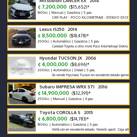
Mitsubishi LANCER EX 2018
¢ 7,200,000
($15,652)*
1600cc | Manual | Gasolina | 5 pas.
CAR PLAY - POCO KILOMETRAJE - ESTADO EXCELENTE -
Lexus IS250 2014
¢ 8,500,000
($18,478)*
2500cc | Automático | Gasolina | 5 pas.
Calidad Toyota a otro nivel Poco kilometraje Dekra limpio Ful
Hyundai TUCSON JX 2006
¢ 4,000,000
($8,696)*
2000cc | Automático | Diesel | 5 pas.
Se vende Hyundai Tucson en excelente estado general. Buena P
Subaru IMPRESA WRX STI 2016
¢ 14,900,000
($32,391)*
2500cc | Manual | Gasolina | 4 pas.
Toyota COROLLA S 2015
¢ 6,800,000
($14,783)*
1800cc | Automático | Gasolina | 5 pas.
Vehículo en excelente estado. Versión sport. Caja sétima