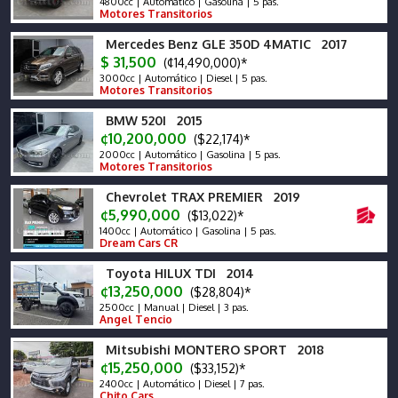
4800cc | Automático | Gasolina | 5 pas.
Motores Transitorios
Mercedes Benz GLE 350D 4MATIC 2017
$ 31,500
(¢14,490,000)*
3000cc | Automático | Diesel | 5 pas.
Motores Transitorios
BMW 520I 2015
¢10,200,000
($22,174)*
2000cc | Automático | Gasolina | 5 pas.
Motores Transitorios
Chevrolet TRAX PREMIER 2019
¢5,990,000
($13,022)*
1400cc | Automático | Gasolina | 5 pas.
Dream Cars CR
Toyota HILUX TDI 2014
¢13,250,000
($28,804)*
2500cc | Manual | Diesel | 3 pas.
Angel Tencio
Mitsubishi MONTERO SPORT 2018
¢15,250,000
($33,152)*
2400cc | Automático | Diesel | 7 pas.
Chito Cars