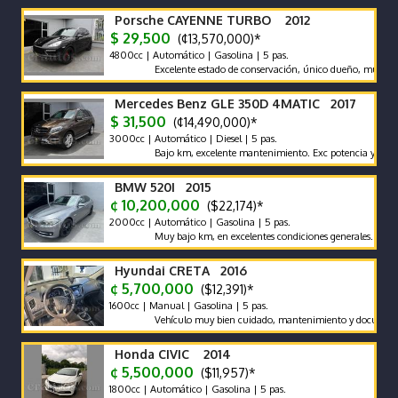
Porsche CAYENNE TURBO 2012
$ 29,500
(¢13,570,000)*
4800cc | Automático | Gasolina | 5 pas.
Excelente estado de conservación, único dueño, muy bajo km,
Mercedes Benz GLE 350D 4MATIC 2017
$ 31,500
(¢14,490,000)*
3000cc | Automático | Diesel | 5 pas.
Bajo km, excelente mantenimiento. Exc potencia y bajo cons
BMW 520I 2015
¢ 10,200,000
($22,174)*
2000cc | Automático | Gasolina | 5 pas.
Muy bajo km, en excelentes condiciones generales. Vehículo n
Hyundai CRETA 2016
¢ 5,700,000
($12,391)*
1600cc | Manual | Gasolina | 5 pas.
Vehículo muy bien cuidado, mantenimiento y documentos al día
Honda CIVIC 2014
¢ 5,500,000
($11,957)*
1800cc | Automático | Gasolina | 5 pas.