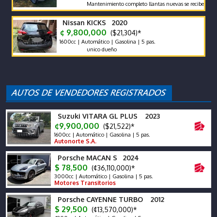
Mantenimiento completo llantas nuevas se recibe y se financi
Nissan KICKS 2020
¢ 9,800,000
($21,304)*
1600cc | Automático | Gasolina | 5 pas.
unico dueño
Suzuki VITARA GL PLUS 2023
¢9,900,000
($21,522)*
1600cc | Automático | Gasolina | 5 pas.
Autonorte S.A.
Porsche MACAN S 2024
$ 78,500
(¢36,110,000)*
3000cc | Automático | Gasolina | 5 pas.
Motores Transitorios
Porsche CAYENNE TURBO 2012
$ 29,500
(¢13,570,000)*