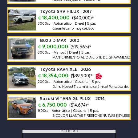
Toyota SRV HILUX 2017
¢ 18,400,000
($40,000)*
3000cc | Automático | Diesel | 5 pas.
Exelente carro muy cuidado
Isuzu DIMAX 2010
¢ 9,000,000
($19,565)*
3000cc | Manual | Diesel | 5 pas.
MANTENIMIENTO AL DIA-LIBRE DE GRAVAMENES-LLANTAS
Toyota RAV4 XLE 2026
¢ 18,354,000
($39,900)*
2000cc | Automático | Gasolina | 5 pas.
Como Nuevo! Tratamiento cerámico! Por salida del país no se n
Suzuki VITARA GL PLUX 2014
¢ 6,750,000
($14,674)*
1600cc | Automático | Gasolina | 5 pas.
BICOLOR LLANTAS FIRESTONE NUEVAS KEYLESS ENCED
PUBLICIDAD