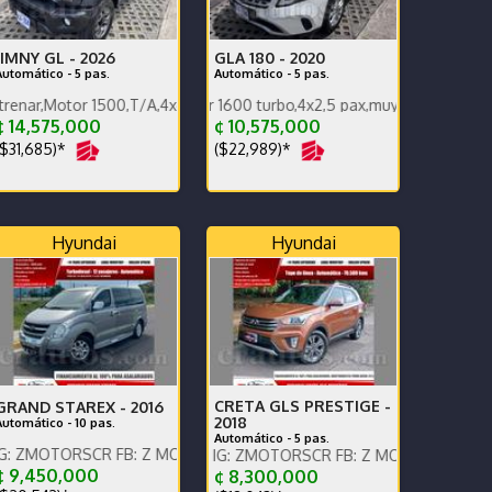
JIMNY GL -
2026
GLA 180 -
2020
Automático - 5 pas.
Automático - 5 pas.
or 1500,T/A,4x4,carplay,alfombras bandeja,pocos km.
Única dueña,Motor 1600 turbo,4x2,5 pax,muy poco km 65000 km,súp
 14,575,000
¢ 10,575,000
$31,685)*
($22,989)*
Hyundai
Hyundai
CRETA GLS PRESTIGE -
GRAND STAREX -
2016
2018
Automático - 10 pas.
Automático - 5 pas.
atsApp.
nos x WhatsApp.
SCR FB: Z MOTORS. Contáctenos x WhatsApp.
ENGLISH SPOKEN, IG: ZMOTORSCR FB: Z MOTORS. Contáctenos x 
 9,450,000
¢ 8,300,000