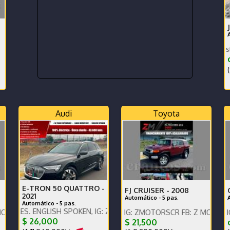
2026 termine de estrenar,Mot
¢
(
Audi
Toyota
E-TRON 50 QUATTRO -
FJ CRUISER -
2008
2021
Automático - 5 pas.
Automático - 5 pas.
ENGLISH SPOKEN, IG: ZMOTORSCR FB: Z MOTORS. Contáctenos x Wh
ntáctenos x WhatsApp.
ENGLISH SPOKEN, IG: ZMOTORSCR FB: Z MOTORS. Contácte
ENGLISH SPOKEN, IG: ZMOTOR
$ 26,000
$ 21,500
¢