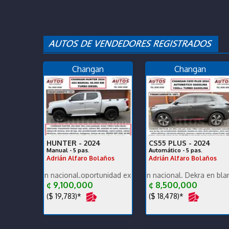
Changan
Changan
HUNTER -
2024
CS55 PLUS -
2024
Manual - 5 pas.
Automático - 5 pas.
Adrián Alfaro Bolaños
Adrián Alfaro Bolaños
sión nacional.oportunidad exc estado carrocería y mecánica, un dueñ
Poco KM, versión nacional. Dekra en blanco exc est
2026 termine de est
¢ 9,100,000
¢ 8,500,000
($ 19,783)*
($ 18,478)*