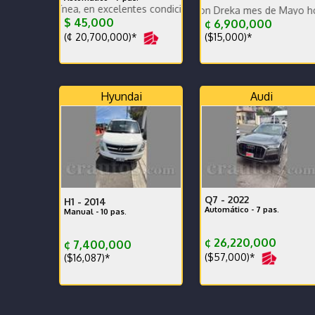
 línea, en excelentes condiciones generales. Financiamiento disponib
Para terminar de estre
Qashqai Limited con Dreka mes de Mayo hoja en Bla
$ 45,000
¢ 6,900,000
(¢ 20,700,000)*
($15,000)*
Hyundai
Audi
Q7 -
2022
H1 -
2014
Automático - 7 pas.
Manual - 10 pas.
¢ 26,220,000
¢ 7,400,000
($57,000)*
($16,087)*