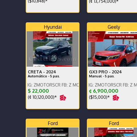
($10,848)*
(¢ 13,754,000)*
Hyundai
Geely
CRETA -
2024
GX3 PRO -
2024
Automático - 5 pas.
Manual - 5 pas.
N, IG: ZMOTORSCR FB: Z MOTORS. Contáctenos x WhatsApp.
ENGLISH SPOKEN, IG: ZMOTORSCR FB: Z MOTORS. Co
ENGLISH SPOKEN, IG:
$ 22,000
¢ 6,900,000
(¢ 10,120,000)*
($15,000)*
Ford
Ford