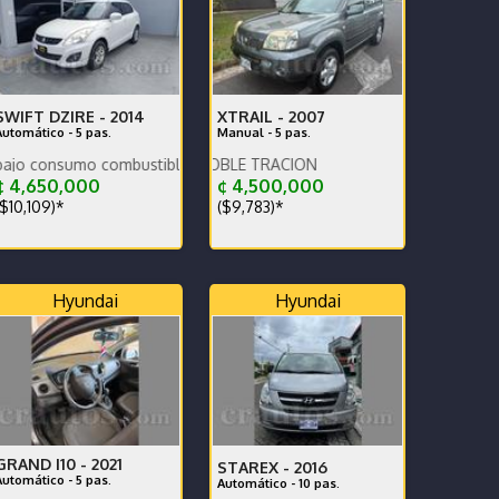
SWIFT DZIRE -
2014
XTRAIL -
2007
Automático - 5 pas.
Manual - 5 pas.
umo combustible.
SUPER ENTERO DOBLE TRACION
 4,650,000
¢ 4,500,000
$10,109)*
($9,783)*
Hyundai
Hyundai
GRAND I10 -
2021
STAREX -
2016
Automático - 5 pas.
Automático - 10 pas.