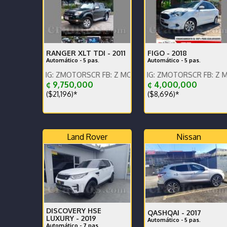
RANGER XLT TDI -
2011
FIGO -
2018
Automático - 5 pas.
Automático - 5 pas.
N, IG: ZMOTORSCR FB: Z MOTORS. Contáctenos x WhatsApp.
ENGLISH SPOKEN, IG: ZMOTORSCR FB: Z MOTORS. Co
¢ 9,750,000
¢ 4,000,000
($21,196)*
($8,696)*
Land Rover
Nissan
DISCOVERY HSE
QASHQAI -
2017
LUXURY -
2019
Automático - 5 pas.
Automático - 7 pas.