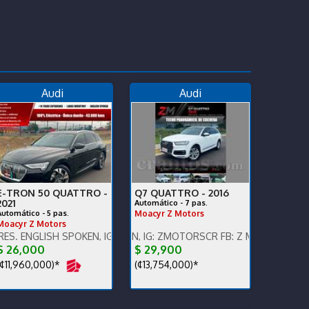
Audi
Audi
E-TRON 50 QUATTRO -
Q7 QUATTRO -
2016
2021
Automático - 7 pas.
Automático - 5 pas.
Moacyr Z Motors
Moacyr Z Motors
00 km,súper cuidado.
SH SPOKEN, IG: ZMOTORSCR FB: Z MOTORS. Contáctenos x WhatsA
ENGLISH SPOKEN, IG: ZMOTORSCR FB: Z MOTORS. Contáctenos 
$ 26,000
$ 29,900
¢11,960,000)*
(¢13,754,000)*