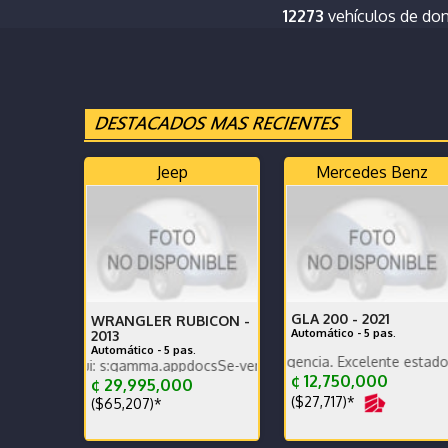
12273
vehículos de do
Jeep
Mercedes Benz
GLA 200 -
2021
WRANGLER RUBICON -
Automático - 5 pas.
2013
Automático - 5 pas.
Mantenimiento en agencia. Excelente estado de pintura
CAR PLAY - POCO KILOM
 aqui: s:gamma.appdocsSe-vende-Jeep-Wrangler-Rubicon-JK---CC-sdjz
¢ 12,750,000
¢ 29,995,000
($27,717)*
($65,207)*