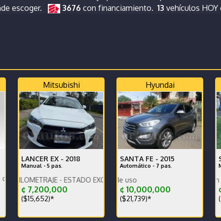
nde escoger.
3676
con financiamiento.
13
vehículos HOY
Mitsubishi
Hyundai
LANCER EX -
2018
SANTA FE -
2015
Manual - 5 pas.
Automático - 7 pas.
. Precio negociable.
P
ETRAJE - ESTADO EXCELENTE -
Se encuentra en San Rafael de 
Se vende por 
cs
¢ 7,200,000
¢ 10,000,000
($15,652)*
($21,739)*
(