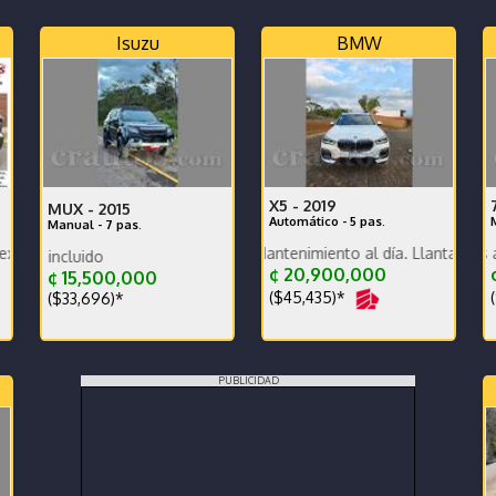
Isuzu
BMW
X5 -
2019
MUX -
2015
Automático - 5 pas.
Manual - 7 pas.
carrocería y mecánica, un dueño, ganga, financ
Excelente estado. Mantenimiento al día. Llantas vientiuno dob
Dekra al día por dos año y réco
Precio con traspaso incluido
C
¢ 20,900,000
¢
¢ 15,500,000
($45,435)*
(
($33,696)*
PUBLICIDAD