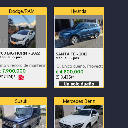
Dodge/RAM
Hyundai
700 BIG HORN -
2022
SANTA FE -
2012
Manual - 5 pas.
Manual - 5 pas.
le medida. Unico dueño
rd de mantenimientos de agencia s.
omprado en Grupo Q. Único dueño. Proyectores Biled. Pantalla Pion
 7,900,000
¢ 4,800,000
$17,174)*
($10,435)*
Suzuki
Mercedes Benz