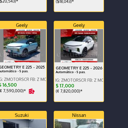
$20,543)*
($18,043)*
Geely
Geely
GEOMETRY E 225 -
2025
GEOMETRY E 225 -
2026
Automático - 5 pas.
Automático - 5 pas.
nos x WhatsApp.
SCR FB: Z MOTORS. Contáctenos x WhatsApp.
ENGLISH SPOKEN, IG: ZMOTORSCR FB: Z MOTORS. Contáctenos x 
 16,500
$ 17,000
¢ 7,590,000)*
(¢ 7,820,000)*
Suzuki
Nissan