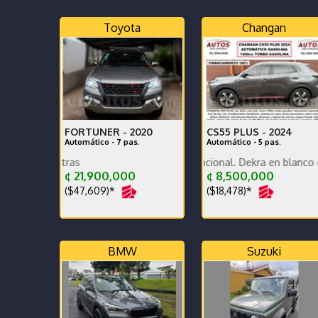
Toyota
Changan
FORTUNER -
2020
CS55 PLUS -
2024
Automático - 7 pas.
Automático - 5 pas.
Poco KM, versión nacional. Dekra en blanco exc estado 
Excelente estado extras
¢ 21,900,000
¢ 8,500,000
($47,609)*
($18,478)*
BMW
Suzuki