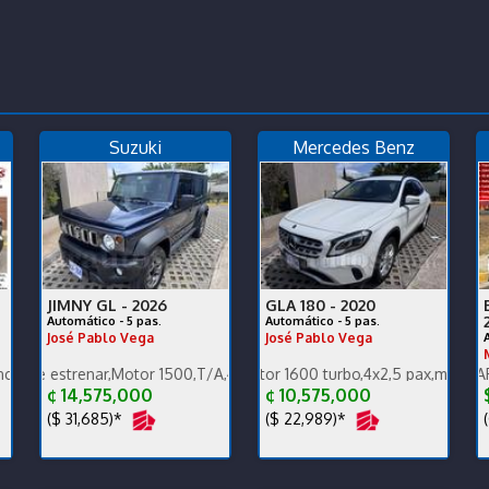
Suzuki
Mercedes Benz
JIMNY GL -
2026
GLA 180 -
2020
Automático - 5 pas.
Automático - 5 pas.
José Pablo Vega
José Pablo Vega
o, ganga, financiamos
ado carrocería y mecánica, un dueño, ganga, financ
renar,Motor 1500,T/A,4x4,carplay,alfombras bandeja,pocos km.
Única dueña,Motor 1600 turbo,4x2,5 pax,muy poco km 650
PRECIO EN DOLARES. ENGLI
¢ 14,575,000
¢ 10,575,000
($ 31,685)*
($ 22,989)*
(