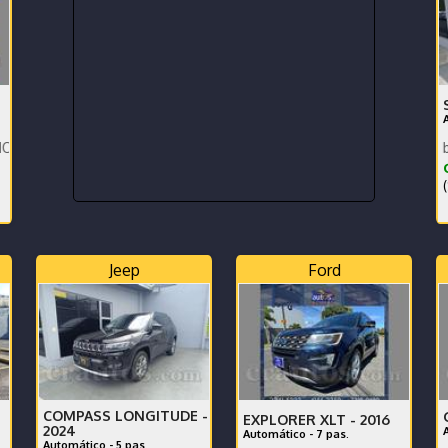
ntáctenos x WhatsApp.
Nacional, bajo km, bajo cons
¢
(
Jeep
Ford
COMPASS LONGITUDE -
EXPLORER XLT -
2016
2024
Automático - 7 pas.
Automático - 5 pas.