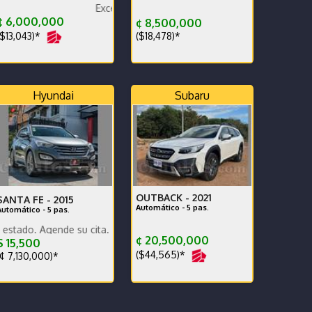
Excelente estado
sponible.
ON BANCO PROMERICA
¢ 6,000,000
¢ 8,500,000
$13,043)*
($18,478)*
Hyundai
Subaru
OUTBACK -
2021
SANTA FE -
2015
Automático - 5 pas.
Automático - 5 pas.
ende su cita.
¢ 20,500,000
 15,500
($44,565)*
¢ 7,130,000)*