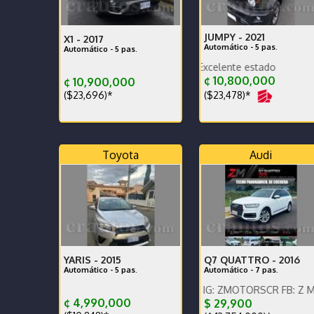
JUMPY -
2021
X1 -
2017
Automático - 5 pas.
Automático - 5 pas.
Record de agencia Excelente estado
¢ 10,800,000
¢ 10,900,000
($23,478)*
($23,696)*
Toyota
Audi
YARIS -
2015
Q7 QUATTRO -
2016
Automático - 5 pas.
Automático - 7 pas.
PRECIO EN DOLARES. 
ENGLISH SPOKEN, IG: ZMOTORSCR FB: Z MOTORS. Co
¢ 4,990,000
$ 29,900