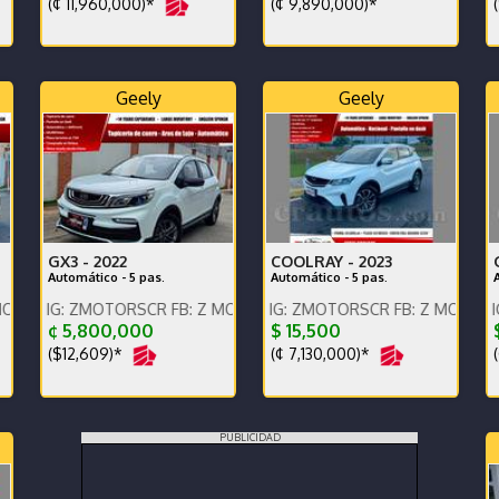
(¢ 11,960,000)*
(¢ 9,890,000)*
(
Geely
Geely
GX3 -
2022
COOLRAY -
2023
Automático - 5 pas.
Automático - 5 pas.
ntáctenos x WhatsApp.
 ZMOTORSCR FB: Z MOTORS. Contáctenos x WhatsApp.
ENGLISH SPOKEN, IG: ZMOTORSCR FB: Z MOTORS. Contácte
ENGLISH SPOKEN, IG: ZMOTOR
¢ 5,800,000
$ 15,500
$
($12,609)*
(¢ 7,130,000)*
(
PUBLICIDAD