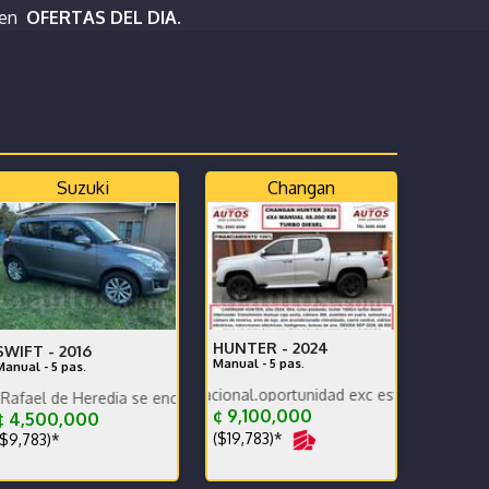
 en
OFERTAS DEL DIA.
Suzuki
Changan
HUNTER -
2024
SWIFT -
2016
Manual - 5 pas.
Manual - 5 pas.
oco KM, versión nacional.oportunidad exc estado carrocería y mecán
Heredia se encuentra en excelente estado SE RECIBE
falta de uso
¢ 9,100,000
¢ 4,500,000
($19,783)*
$9,783)*