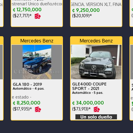
le.
nar! Único dueño,récord mant agencia,muy bajo km. Financiamiento di
nco
COMPRADO EN AGENCIA, VERSION XLT, FINANCIAMIENTO C
¢ 12,750,000
¢ 9,250,000
(
($27,717)*
($20,109)*
Mercedes Benz
Mercedes Benz
GLE400D COUPE
GLA 180 -
2019
SPORT -
2021
Automático - 4 pas.
Automático - 5 pas.
car play - excelente estado -
Poco km. Excelente estado. Ag
¢ 8,250,000
¢ 34,000,000
$
($17,935)*
($73,913)*
(