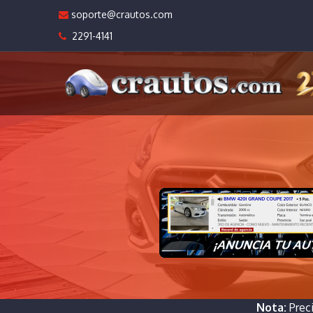
soporte@crautos.com
2291-4141
Nota:
Prec