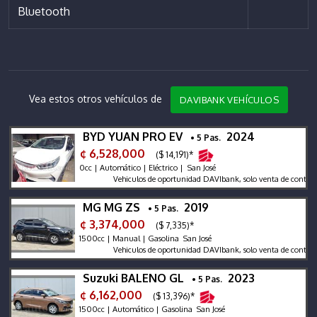
Bluetooth
Vea estos otros vehículos de
DAVIBANK VEHÍCULOS
BYD YUAN PRO EV
2024
• 5 Pas.
¢ 6,528,000
($ 14,191)*
0cc | Automático | Eléctrico | San José
Vehiculos de oportunidad DAVIbank, solo venta de contado
MG MG ZS
2019
• 5 Pas.
¢ 3,374,000
($ 7,335)*
1500cc | Manual | Gasolina San José
Vehiculos de oportunidad DAVIbank, solo venta de contado.
Suzuki BALENO GL
2023
• 5 Pas.
¢ 6,162,000
($ 13,396)*
1500cc | Automático | Gasolina San José