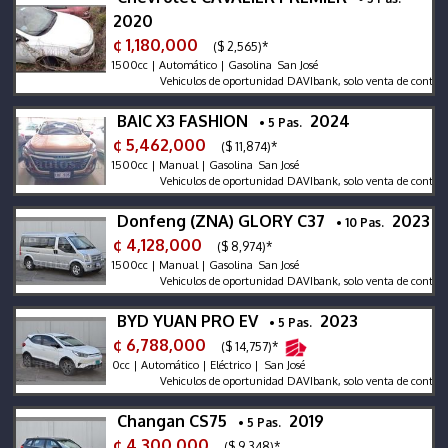
2020
¢ 1,180,000
($ 2,565)*
1500cc | Automático | Gasolina San José
Vehiculos de oportunidad DAVIbank, solo venta de contado, no 
BAIC X3 FASHION
2024
• 5 Pas.
¢ 5,462,000
($ 11,874)*
1500cc | Manual | Gasolina San José
Vehiculos de oportunidad DAVIbank, solo venta de contado.
Donfeng (ZNA) GLORY C37
2023
• 10 Pas.
¢ 4,128,000
($ 8,974)*
1500cc | Manual | Gasolina San José
Vehiculos de oportunidad DAVIbank, solo venta de contado
BYD YUAN PRO EV
2023
• 5 Pas.
¢ 6,788,000
($ 14,757)*
0cc | Automático | Eléctrico | San José
Vehiculos de oportunidad DAVIbank, solo venta de contado.
Changan CS75
2019
• 5 Pas.
¢ 4,300,000
($ 9,348)*