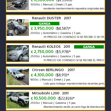
3000cc | Manual | Diesel | 5 pas.
excelente mantenimiento repuestos originales detalles de pintu
Renault DUSTER 2017
¢ 3,950,000
($8,587)*
2000cc | Automático | Gasolina | 5 pas.
!!!! PRECIO DE CONTADO SI SE RECIBE O SE FINANCIA EL P
Renault KOLEOS 2011
¢ 2,750,000
($5,978)*
2500cc | Automático | Gasolina | 5 pas.
!!! PRECIO DE CONTADO SI SE RECIBE EL PRECIO VARIA !!!
Citroen BERLINGO 2017
¢ 4,100,000
($8,913)*
1600cc | Manual | Diesel | 2 pas.
Listo para trabajar mantenimientos recientes pintura impecca
Mitsubishi L200 2011
¢ 10,500,000
($22,826)*
2500cc | Manual | Gasolina | 5 pas.
Mantenimiento recién al carro faja de distribución recién c