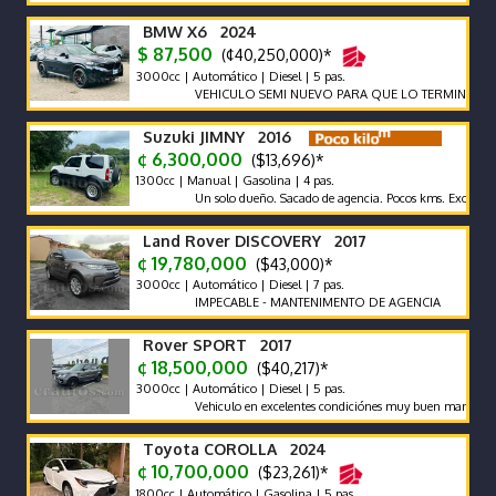
BMW X6 2024
$ 87,500
(¢40,250,000)*
3000cc | Automático | Diesel | 5 pas.
VEHICULO SEMI NUEVO PARA QUE LO TERMINE DE ESTR
Suzuki JIMNY 2016
¢ 6,300,000
($13,696)*
1300cc | Manual | Gasolina | 4 pas.
Un solo dueño. Sacado de agencia. Pocos kms. Excelentes Cond
Land Rover DISCOVERY 2017
¢ 19,780,000
($43,000)*
3000cc | Automático | Diesel | 7 pas.
IMPECABLE - MANTENIMENTO DE AGENCIA
Rover SPORT 2017
¢ 18,500,000
($40,217)*
3000cc | Automático | Diesel | 5 pas.
Vehiculo en excelentes condiciónes muy buen mantenimiento
Toyota COROLLA 2024
¢ 10,700,000
($23,261)*
1800cc | Automático | Gasolina | 5 pas.