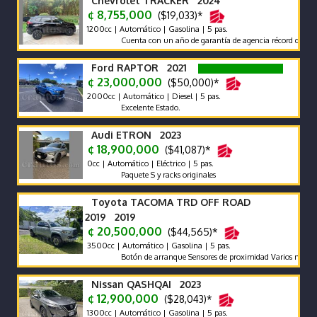
Chevrolet TRACKER 2024
¢ 8,755,000
($19,033)*
1200cc | Automático | Gasolina | 5 pas.
Cuenta con un año de garantía de agencia récord de agencia
Ford RAPTOR 2021
¢ 23,000,000
($50,000)*
2000cc | Automático | Diesel | 5 pas.
Excelente Estado.
Audi ETRON 2023
¢ 18,900,000
($41,087)*
0cc | Automático | Eléctrico | 5 pas.
Paquete S y racks originales
Toyota TACOMA TRD OFF ROAD
2019 2019
¢ 20,500,000
($44,565)*
3500cc | Automático | Gasolina | 5 pas.
Botón de arranque Sensores de proximidad Varios modos de m
Nissan QASHQAI 2023
¢ 12,900,000
($28,043)*
1300cc | Automático | Gasolina | 5 pas.