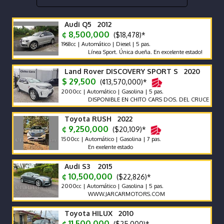
Audi Q5 2012
¢ 8,500,000
($18,478)*
1968cc | Automático | Diesel | 5 pas.
Línea Sport. Única dueña. En excelente estado!
Land Rover DISCOVERY SPORT S 2020
$ 29,500
(¢13,570,000)*
2000cc | Automático | Gasolina | 5 pas.
DISPONIBLE EN CHITO CARS DOS. DEL CRUCE DE LA PAN
Toyota RUSH 2022
¢ 9,250,000
($20,109)*
1500cc | Automático | Gasolina | 7 pas.
En exelente estado
Audi S3 2015
¢ 10,500,000
($22,826)*
2000cc | Automático | Gasolina | 5 pas.
WWW.JARCARMOTORS.COM
Toyota HILUX 2010
¢ 11,500,000
($25,000)*