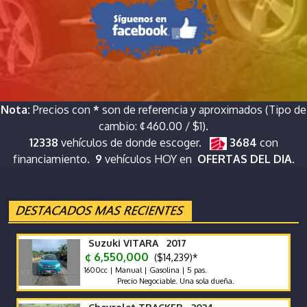
Nota:
Precios con
*
son de referencia y aproximados (Tipo de
cambio: ¢460.00 / $1).
12338
vehículos de donde escoger.
3684
con
financiamiento.
9
vehículos HOY en
OFERTAS DEL DIA.
Suzuki VITARA 2017
¢ 6,550,000
($14,239)*
1600cc | Manual | Gasolina | 5 pas.
Precio Negociable. Una sola dueña.