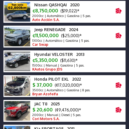
Nissan QASHQAI 2020
¢8,750,000
($19,022)*
2000cc | Automático | Gasolina | 5 pas.
Auto Acción S.A.
Jeep RENEGADE 2024
¢11,500,000
($25,000)*
1300cc | Automático | Gasolina | 5 pas.
Car Swap
Hyundai VELOSTER 2013
¢5,350,000
($11,630)*
1500cc | Manual | Gasolina | 5 pas.
KAutos Grupo JDS
Honda PILOT EXL 2022
$ 37,000
(¢17,020,000)*
3500cc | Automático | Gasolina | 8 pas.
Bryan Azofeifa
JAC T8 2025
$ 20,600
(¢9,476,000)*
2000cc | Manual | Diesel | 5 pas.
Cori Motors S.A.
Kia SPORTAGE 2011