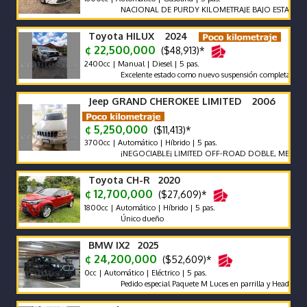
NACIONAL DE PURDY KILOMETRAJE BAJO ESTA IMPECABL
Toyota HILUX 2024
¢ 22,500,000
($48,913)*
2400cc | Manual | Diesel | 5 pas.
Excelente estado como nuevo suspensión completa old man 
Jeep GRAND CHEROKEE LIMITED 2006
¢ 5,250,000
($11,413)*
3700cc | Automático | Híbrido | 5 pas.
¡NEGOCIABLE¡ LIMITED OFF-ROAD DOBLE, MEJOR SISTEM
Toyota CH-R 2020
¢ 12,700,000
($27,609)*
1800cc | Automático | Híbrido | 5 pas.
Único dueño
BMW IX2 2025
¢ 24,200,000
($52,609)*
0cc | Automático | Eléctrico | 5 pas.
Pedido especial Paquete M Luces en parrilla y Head-Up Display