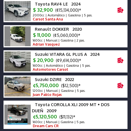
Toyota RAV4 LE 2024
$ 32,900
(¢15,134,000)*
2000cc | Automático | Gasolina | 5 pas.
Carsot Santa Ana
Renault DOKKER 2020
$ 11,000
(¢5,060,000)*
1600cc | Manual | Gasolina | 2 pas.
Adrian Vasquez
Suzuki VITARA GL PLUS A 2024
$ 20,900
(¢9,614,000)*
1600cc | Automático | Gasolina | 5 pas.
Automotores Carsot
Suzuki DZIRE 2022
¢5,750,000
($12,500)*
1200cc | Manual | Gasolina | 5 pas.
Juan Pablo Rojas
Toyota COROLLA XLI 2009 MT • DOS
DUEÑ 2009
¢5,120,500
($11,132)*
1600cc | Manual | Gasolina | 5 pas.
Dream Cars CR