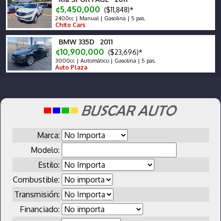
¢5,450,000
($11,848)*
2400cc | Manual | Gasolina | 5 pas.
Chito Cars
BMW 335D 2011
¢10,900,000
($23,696)*
3000cc | Automático | Gasolina | 5 pas.
Auto Plaza
Marca:
Modelo:
Estilo:
Combustible:
Transmisión:
Financiado: