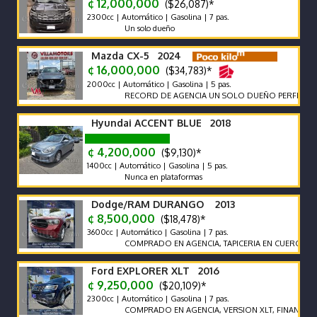
¢ 12,000,000
($26,087)*
2300cc | Automático | Gasolina | 7 pas.
Un solo dueño
Mazda CX-5 2024
¢ 16,000,000
($34,783)*
2000cc | Automático | Gasolina | 5 pas.
RECORD DE AGENCIA UN SOLO DUEÑO PERFECTO EST
Hyundai ACCENT BLUE 2018
¢ 4,200,000
($9,130)*
1400cc | Automático | Gasolina | 5 pas.
Nunca en plataformas
Dodge/RAM DURANGO 2013
¢ 8,500,000
($18,478)*
3600cc | Automático | Gasolina | 7 pas.
COMPRADO EN AGENCIA, TAPICERIA EN CUERO, SIETE P
Ford EXPLORER XLT 2016
¢ 9,250,000
($20,109)*
2300cc | Automático | Gasolina | 7 pas.
COMPRADO EN AGENCIA, VERSION XLT, FINANCIAMIEN