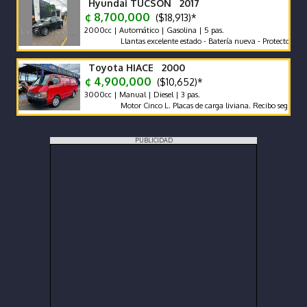
Hyundai TUCSON 2017
¢ 8,700,000
($18,913)*
2000cc | Automático | Gasolina | 5 pas.
Llantas excelente estado - Batería nueva - Protector de cajuela
Toyota HIACE 2000
¢ 4,900,000
($10,652)*
3000cc | Manual | Diesel | 3 pas.
Motor Cinco L. Placas de carga liviana. Recibo según marca y
PUBLICIDAD