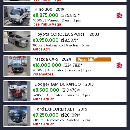
Hino 300 2019
¢11,875,000
($25,815)*
4000cc | Manual | Diesel | 3 pas.
José Pablo Vega
Toyota COROLLA SPORT 2003
¢3,950,000
($8,587)*
1800cc | Automático | Gasolina | 5 pas.
Autos A&Y
Mazda CX-5 2024
¢16,000,000
($34,783)*
2000cc | Automático | Gasolina | 5 pas.
Villamotors
Dodge/RAM DURANGO 2013
¢8,500,000
($18,478)*
3600cc | Automático | Gasolina | 7 pas.
Autos Adrian
Ford EXPLORER XLT 2016
¢9,250,000
($20,109)*
2300cc | Automático | Gasolina | 7 pas.
Autos Adrian