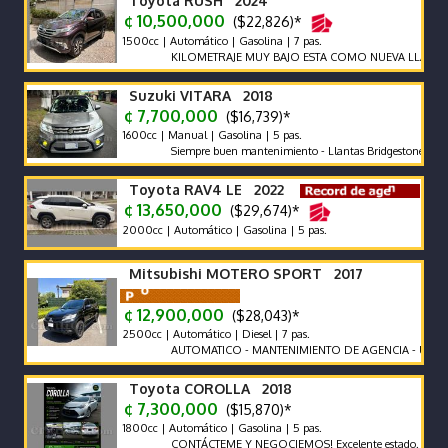
Toyota RUSH 2024
¢ 10,500,000
($22,826)*
1500cc | Automático | Gasolina | 7 pas.
KILOMETRAJE MUY BAJO ESTA COMO NUEVA LLAME Y N
Suzuki VITARA 2018
¢ 7,700,000
($16,739)*
1600cc | Manual | Gasolina | 5 pas.
Siempre buen mantenimiento - Llantas Bridgestone como nueva
Toyota RAV4 LE 2022
¢ 13,650,000
($29,674)*
2000cc | Automático | Gasolina | 5 pas.
Mitsubishi MOTERO SPORT 2017
¢ 12,900,000
($28,043)*
2500cc | Automático | Diesel | 7 pas.
AUTOMATICO - MANTENIMIENTO DE AGENCIA - UNICO DUE
Toyota COROLLA 2018
¢ 7,300,000
($15,870)*
1800cc | Automático | Gasolina | 5 pas.
CONTÁCTEME Y NEGOCIEMOS! Excelente estado.