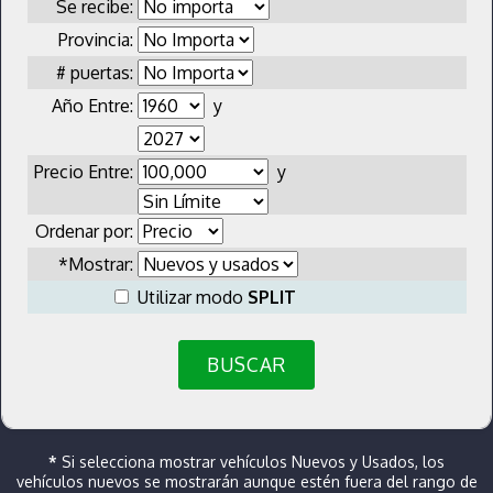
Se recibe:
Provincia:
# puertas:
Año Entre:
y
Precio Entre:
y
Ordenar por:
*Mostrar:
Utilizar modo
SPLIT
BUSCAR
*
Si selecciona mostrar vehículos Nuevos y Usados, los
vehículos nuevos se mostrarán aunque estén fuera del rango de