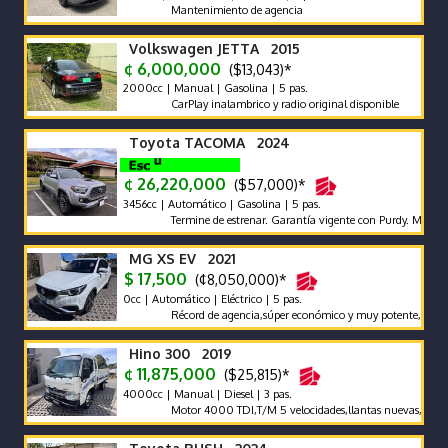
Mantenimiento de agencia
Volkswagen JETTA 2015
¢ 6,000,000
($13,043)*
2000cc | Manual | Gasolina | 5 pas.
CarPlay inalambrico y radio original disponible
Toyota TACOMA 2024
¢ 26,220,000
($57,000)*
3456cc | Automático | Gasolina | 5 pas.
Termine de estrenar. Garantía vigente con Purdy. Mantenimien
MG XS EV 2021
$ 17,500
(¢8,050,000)*
0cc | Automático | Eléctrico | 5 pas.
Récord de agencia,súper económico y muy potente,full extras,
Hino 300 2019
¢ 11,875,000
($25,815)*
4000cc | Manual | Diesel | 3 pas.
Motor 4000 TDI,T/M 5 velocidades,llantas nuevas,aros,freno 