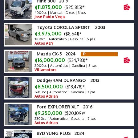
Hino 300 2019
¢11,875,000
($25,815)*
4000cc | Manual | Diesel | 3 pas.
José Pablo Vega
Toyota COROLLA SPORT 2003
¢3,975,000
($8,641)*
1800cc | Automático | Gasolina | 5 pas.
Autos A&Y
Mazda CX-5 2024
¢16,000,000
($34,783)*
2000cc | Automático | Gasolina | 5 pas.
Villamotors
Dodge/RAM DURANGO 2013
¢8,500,000
($18,478)*
3600cc | Automático | Gasolina | 7 pas.
Autos Adrian
Ford EXPLORER XLT 2016
¢9,250,000
($20,109)*
2300cc | Automático | Gasolina | 7 pas.
Autos Adrian
BYD YUNG PLUS 2024