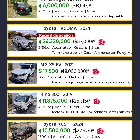
¢ 6,000,000
($13,043)*
2000cc | Manual | Gasolina | 5 pas.
CarPlay inalambrico y radio original disponible
Toyota TACOMA 2024
¢ 26,220,000
($57,000)*
3456cc | Automático | Gasolina | 5 pas.
Termine de estrenar. Garantía vigente con Purdy. Mantenimien
MG XS EV 2021
$ 17,500
(¢8,050,000)*
0cc | Automático | Eléctrico | 5 pas.
Récord de agencia,súper económico y muy potente,full extras,
Hino 300 2019
¢ 11,875,000
($25,815)*
4000cc | Manual | Diesel | 3 pas.
Motor 4000 TDI,T/M 5 velocidades,llantas nuevas,aros,freno 
Toyota RUSH 2024
¢ 10,500,000
($22,826)*
1500cc | Automático | Gasolina | 7 pas.