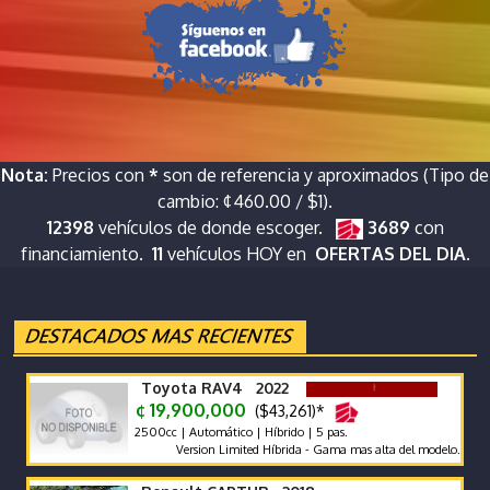
Nota:
Precios con
*
son de referencia y aproximados (Tipo de
cambio: ¢460.00 / $1).
12398
vehículos de donde escoger.
3689
con
financiamiento.
11
vehículos HOY en
OFERTAS DEL DIA.
Toyota RAV4 2022
¢ 19,900,000
($43,261)*
2500cc | Automático | Híbrido | 5 pas.
Version Limited Híbrida - Gama mas alta del modelo. Proteccio