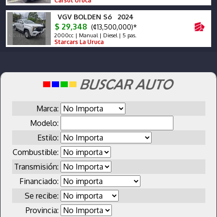
Carsot Uruca
VGV BOLDEN S6 2024
$ 29,348
(¢13,500,000)*
2000cc | Manual | Diesel | 5 pas.
Starcars La Uruca
Marca:
Modelo:
Estilo:
Combustible:
Transmisión:
Financiado:
Se recibe:
Provincia: