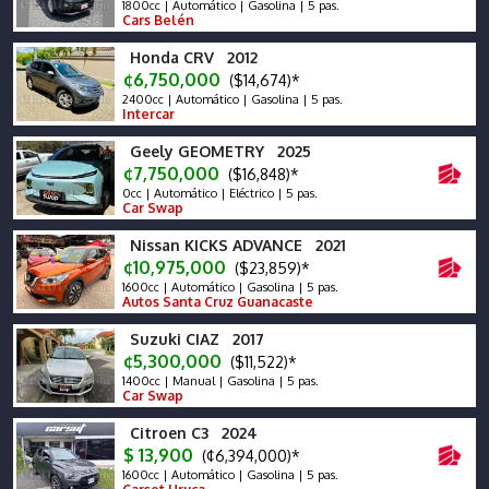
1800cc | Automático | Gasolina | 5 pas.
Cars Belén
Honda CRV 2012
¢6,750,000
($14,674)*
2400cc | Automático | Gasolina | 5 pas.
Intercar
Geely GEOMETRY 2025
¢7,750,000
($16,848)*
0cc | Automático | Eléctrico | 5 pas.
Car Swap
Nissan KICKS ADVANCE 2021
¢10,975,000
($23,859)*
1600cc | Automático | Gasolina | 5 pas.
Autos Santa Cruz Guanacaste
Suzuki CIAZ 2017
¢5,300,000
($11,522)*
1400cc | Manual | Gasolina | 5 pas.
Car Swap
Citroen C3 2024
$ 13,900
(¢6,394,000)*
1600cc | Automático | Gasolina | 5 pas.