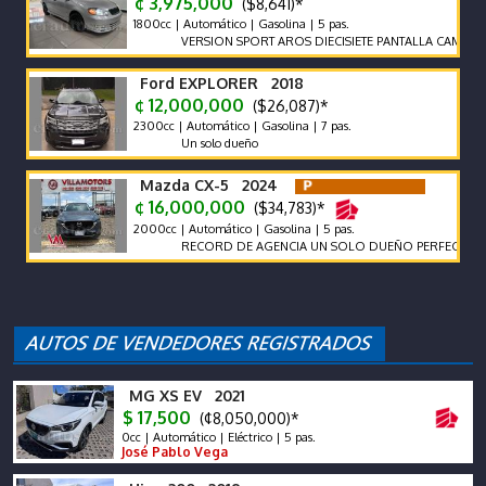
¢ 3,975,000
($8,641)*
1800cc | Automático | Gasolina | 5 pas.
VERSION SPORT AROS DIECISIETE PANTALLA CAMARA FU
Ford EXPLORER 2018
¢ 12,000,000
($26,087)*
2300cc | Automático | Gasolina | 7 pas.
Un solo dueño
Mazda CX-5 2024
¢ 16,000,000
($34,783)*
2000cc | Automático | Gasolina | 5 pas.
RECORD DE AGENCIA UN SOLO DUEÑO PERFECTO ESTA
MG XS EV 2021
$ 17,500
(¢8,050,000)*
0cc | Automático | Eléctrico | 5 pas.
José Pablo Vega