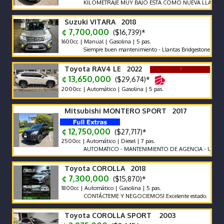
KILOMETRAJE MUY BAJO ESTA COMO NUEVA LLAME Y N
Suzuki VITARA 2018
¢ 7,700,000
($16,739)*
1600cc | Manual | Gasolina | 5 pas.
Siempre buen mantenimiento - Llantas Bridgestone como nueva
Toyota RAV4 LE 2022
¢ 13,650,000
($29,674)*
2000cc | Automático | Gasolina | 5 pas.
Mitsubishi MONTERO SPORT 2017
¢ 12,750,000
($27,717)*
2500cc | Automático | Diesel | 7 pas.
AUTOMATICO - MANTENIMIENTO DE AGENCIA - UNICO DUE
Toyota COROLLA 2018
¢ 7,300,000
($15,870)*
1800cc | Automático | Gasolina | 5 pas.
CONTÁCTEME Y NEGOCIEMOS! Excelente estado.
Toyota COROLLA SPORT 2003