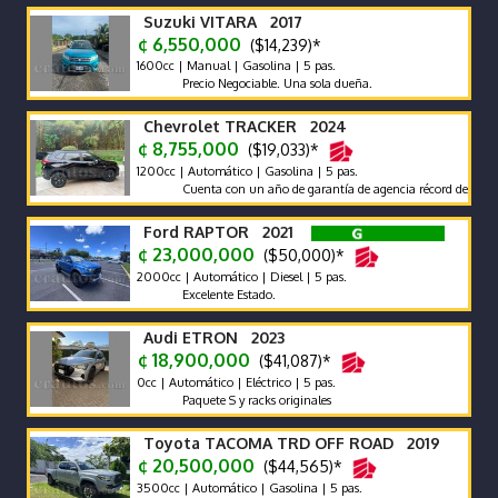
Suzuki VITARA 2017
¢ 6,550,000
($14,239)*
1600cc | Manual | Gasolina | 5 pas.
Precio Negociable. Una sola dueña.
Chevrolet TRACKER 2024
¢ 8,755,000
($19,033)*
1200cc | Automático | Gasolina | 5 pas.
Cuenta con un año de garantía de agencia récord de agencia
Ford RAPTOR 2021
¢ 23,000,000
($50,000)*
2000cc | Automático | Diesel | 5 pas.
Excelente Estado.
Audi ETRON 2023
¢ 18,900,000
($41,087)*
0cc | Automático | Eléctrico | 5 pas.
Paquete S y racks originales
Toyota TACOMA TRD OFF ROAD 2019
¢ 20,500,000
($44,565)*
3500cc | Automático | Gasolina | 5 pas.