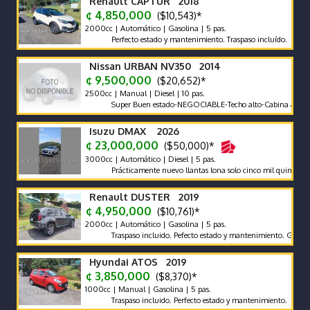
Renault CAPTUR 2018
¢ 4,850,000
($10,543)*
2000cc | Automático | Gasolina | 5 pas.
Perfecto estado y mantenimiento. Traspaso incluído.
Nissan URBAN NV350 2014
¢ 9,500,000
($20,652)*
2500cc | Manual | Diesel | 10 pas.
Super Buen estado-NEGOCIABLE-Techo alto-Cabina ancha-Pant
Isuzu DMAX 2026
¢ 23,000,000
($50,000)*
3000cc | Automático | Diesel | 5 pas.
Prácticamente nuevo llantas lona solo cinco mil quinientos kms
Renault DUSTER 2019
¢ 4,950,000
($10,761)*
2000cc | Automático | Gasolina | 5 pas.
Traspaso incluido. Pefecto estado y mantenimiento. Garantia
Hyundai ATOS 2019
¢ 3,850,000
($8,370)*
1000cc | Manual | Gasolina | 5 pas.
Traspaso incluido. Perfecto estado y mantenimiento.