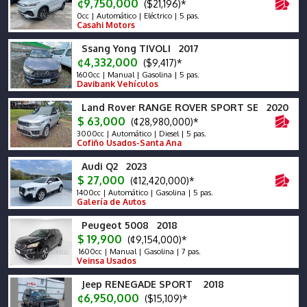
¢9,750,000
($21,196)*
0cc | Automático | Eléctrico | 5 pas.
Casahi Motors
Ssang Yong TIVOLI 2017
¢4,332,000
($9,417)*
1600cc | Manual | Gasolina | 5 pas.
Davibank Vehículos
Land Rover RANGE ROVER SPORT SE 2020
$ 63,000
(¢28,980,000)*
3000cc | Automático | Diesel | 5 pas.
Cofiño Usados-Santa Ana
Audi Q2 2023
$ 27,000
(¢12,420,000)*
1400cc | Automático | Gasolina | 5 pas.
Galería de Autos
Peugeot 5008 2018
$ 19,900
(¢9,154,000)*
1600cc | Manual | Gasolina | 7 pas.
Veinsa Usados
Jeep RENEGADE SPORT 2018
¢6,950,000
($15,109)*