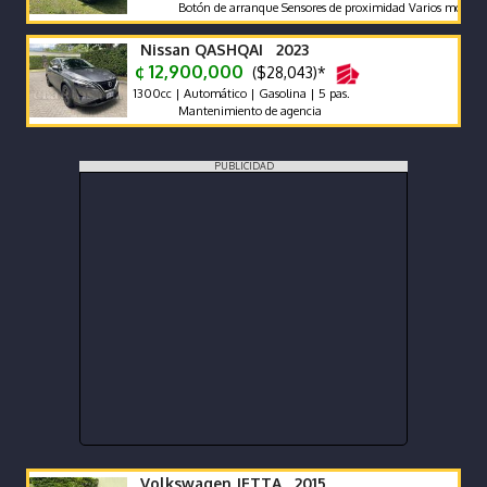
Botón de arranque Sensores de proximidad Varios modos de ma
Nissan QASHQAI 2023
¢ 12,900,000
($28,043)*
1300cc | Automático | Gasolina | 5 pas.
Mantenimiento de agencia
PUBLICIDAD
Volkswagen JETTA 2015