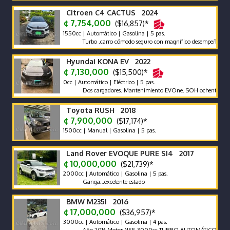
Citroen C4 CACTUS 2024
¢ 7,754,000
($16,857)*
1550cc | Automático | Gasolina | 5 pas.
Turbo .carro cómodo seguro con magnífico desempeño
Hyundai KONA EV 2022
¢ 7,130,000
($15,500)*
0cc | Automático | Eléctrico | 5 pas.
Dos cargadores. Mantenimiento EVOne. SOH ochenta y cinco po
Toyota RUSH 2018
¢ 7,900,000
($17,174)*
1500cc | Manual | Gasolina | 5 pas.
Land Rover EVOQUE PURE SI4 2017
¢ 10,000,000
($21,739)*
2000cc | Automático | Gasolina | 5 pas.
Ganga…excelente estado
BMW M235I 2016
¢ 17,000,000
($36,957)*
3000cc | Automático | Gasolina | 4 pas.