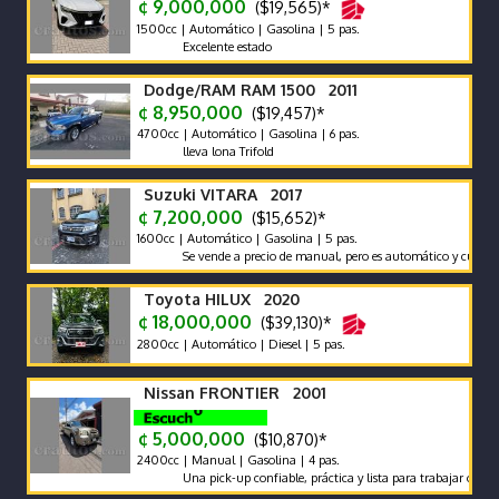
¢ 9,000,000
($19,565)*
1500cc | Automático | Gasolina | 5 pas.
Excelente estado
Dodge/RAM RAM 1500 2011
¢ 8,950,000
($19,457)*
4700cc | Automático | Gasolina | 6 pas.
lleva lona Trifold
Suzuki VITARA 2017
¢ 7,200,000
($15,652)*
1600cc | Automático | Gasolina | 5 pas.
Se vende a precio de manual, pero es automático y cuenta con sh
Toyota HILUX 2020
¢ 18,000,000
($39,130)*
2800cc | Automático | Diesel | 5 pas.
Nissan FRONTIER 2001
¢ 5,000,000
($10,870)*
2400cc | Manual | Gasolina | 4 pas.
Una pick-up confiable, práctica y lista para trabajar o disfrutar!