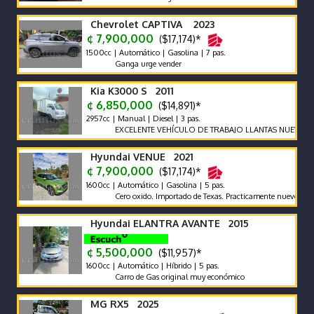
Chevrolet CAPTIVA 2023
¢ 7,900,000
($17,174)*
1500cc | Automático | Gasolina | 7 pas.
Ganga urge vender
Kia K3000 S 2011
¢ 6,850,000
($14,891)*
2957cc | Manual | Diesel | 3 pas.
EXCELENTE VEHÍCULO DE TRABAJO LLANTAS NUEVAS
Hyundai VENUE 2021
¢ 7,900,000
($17,174)*
1600cc | Automático | Gasolina | 5 pas.
Cero oxido. Importado de Texas. Practicamente nuevo
Hyundai ELANTRA AVANTE 2015
¢ 5,500,000
($11,957)*
1600cc | Automático | Híbrido | 5 pas.
Carro de Gas original muy económico
MG RX5 2025