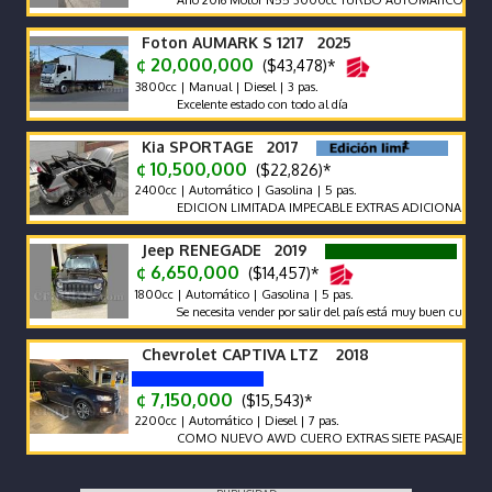
Año 2016 Motor N55 3000cc TURBO AUTOMÁTICO Cambios en el
Foton AUMARK S 1217 2025
¢ 20,000,000
($43,478)*
3800cc | Manual | Diesel | 3 pas.
Excelente estado con todo al día
Kia SPORTAGE 2017
¢ 10,500,000
($22,826)*
2400cc | Automático | Gasolina | 5 pas.
EDICION LIMITADA IMPECABLE EXTRAS ADICIONALES
Jeep RENEGADE 2019
¢ 6,650,000
($14,457)*
1800cc | Automático | Gasolina | 5 pas.
Se necesita vender por salir del país está muy buen cuidado
Chevrolet CAPTIVA LTZ 2018
¢ 7,150,000
($15,543)*
2200cc | Automático | Diesel | 7 pas.
COMO NUEVO AWD CUERO EXTRAS SIETE PASAJEROS