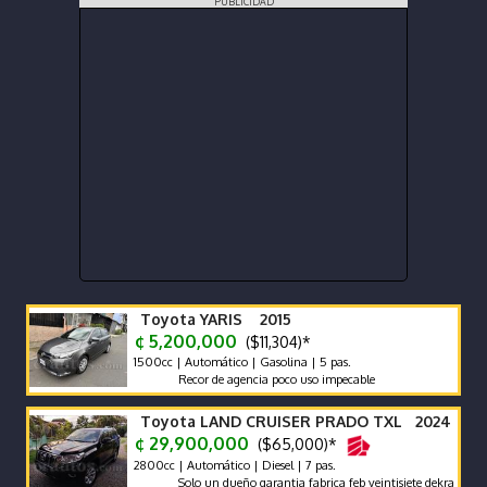
PUBLICIDAD
Toyota YARIS 2015
¢ 5,200,000
($11,304)*
1500cc | Automático | Gasolina | 5 pas.
Recor de agencia poco uso impecable
Toyota LAND CRUISER PRADO TXL 2024
¢ 29,900,000
($65,000)*
2800cc | Automático | Diesel | 7 pas.
Solo un dueño garantia fabrica feb veintisiete dekra dos mil vein