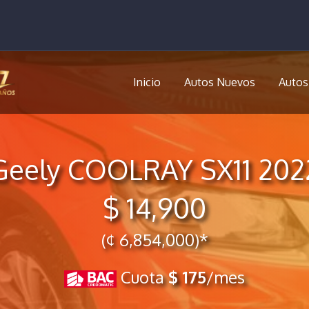
Inicio
Autos Nuevos
Autos
Geely COOLRAY SX11 202
$ 14,900
(¢ 6,854,000)*
Cuota
$ 175
/mes