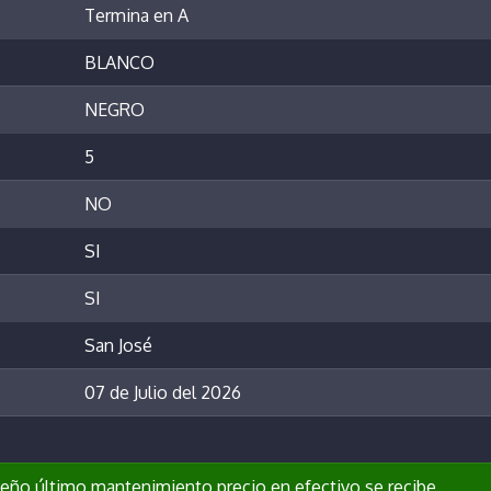
Termina en A
BLANCO
NEGRO
5
NO
SI
SI
San José
07 de Julio del 2026
eño último mantenimiento precio en efectivo se recibe .