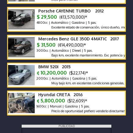
Porsche CAYENNE TURBO 2012
$ 29,500
(¢13,570,000)*
4800cc | Automático | Gasolina | 5 pas.
Excelente estado de conservación, único dueño, muy bajo km, 
Mercedes Benz GLE 350D 4MATIC 2017
$ 31,500
(¢14,490,000)*
3000cc | Automático | Diesel | 5 pas.
Bajo km, excelente mantenimiento. Exc potencia y bajo consu
BMW 520I 2015
¢ 10,200,000
($22,174)*
2000cc | Automático | Gasolina | 5 pas.
Muy bajo km, en excelentes condiciones generales. Vehículo na
Hyundai CRETA 2016
¢ 5,800,000
($12,609)*
1600cc | Manual | Gasolina | 5 pas.
Precio de oportunidad prefiero venderlo directamente antes que
PUBLICIDAD