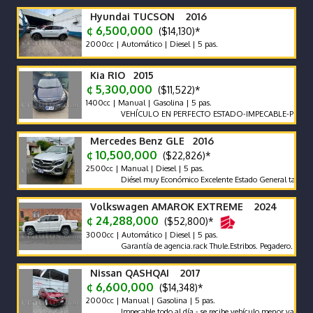
Hyundai TUCSON 2016
¢ 6,500,000
($14,130)*
2000cc | Automático | Diesel | 5 pas.
Kia RIO 2015
¢ 5,300,000
($11,522)*
1400cc | Manual | Gasolina | 5 pas.
VEHÍCULO EN PERFECTO ESTADO-IMPECABLE-POCO KILO
Mercedes Benz GLE 2016
¢ 10,500,000
($22,826)*
2500cc | Manual | Diesel | 5 pas.
Diésel muy Económico Excelente Estado General tapicería exce
Volkswagen AMAROK EXTREME 2024
¢ 24,288,000
($52,800)*
3000cc | Automático | Diesel | 5 pas.
Garantía de agencia.rack Thule.Estribos. Pegadero. Tapa Rígida
Nissan QASHQAI 2017
¢ 6,600,000
($14,348)*
2000cc | Manual | Gasolina | 5 pas.
Impecable todo al día - se recibe vehículo menor valor garantía 