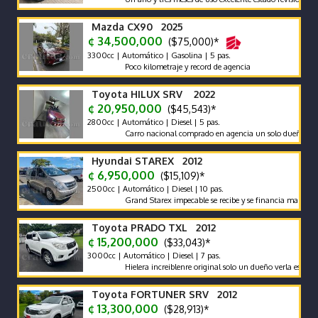
Mazda CX90 2025
¢ 34,500,000
($75,000)*
3300cc | Automático | Gasolina | 5 pas.
Poco kilometraje y record de agencia
Toyota HILUX SRV 2022
¢ 20,950,000
($45,543)*
2800cc | Automático | Diesel | 5 pas.
Carro nacional comprado en agencia un solo dueño récord y m
Hyundai STAREX 2012
¢ 6,950,000
($15,109)*
2500cc | Automático | Diesel | 10 pas.
Grand Starex impecable se recibe y se financia mantenimient
Toyota PRADO TXL 2012
¢ 15,200,000
($33,043)*
3000cc | Automático | Diesel | 7 pas.
Hielera increiblenre original solo un dueño verla es comprarla
Toyota FORTUNER SRV 2012
¢ 13,300,000
($28,913)*