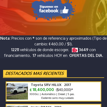
Nota:
Precios con
*
son de referencia y aproximados (Tipo de
cambio: ¢460.00 / $1).
12211
vehículos de donde escoger.
3649
con
financiamiento.
17
vehículos HOY en
OFERTAS DEL DIA.
Toyota SRV HILUX 2017
¢ 18,400,000
($40,000)*
3000cc | Automático | Diesel | 5 pas.
Exelente carro muy cuidado