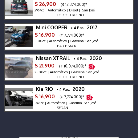
$ 26,900
(¢ 12,374,000)*
2967cc | Automático | Diesel | San José
TODO TERRENO
Mini COOPER
2017
• 4 Pas.
$ 16,900
(¢ 7,774,000)*
1500cc | Automático | Gasolina San José
HATCHBACK
Nissan XTRAIL
2020
• 4 Pas.
$ 21,900
(¢ 10,074,000)*
2500cc | Automático | Gasolina San José
TODO TERRENO
Kia RIO
2020
• 4 Pas.
$ 16,900
(¢ 7,774,000)*
1368cc | Automático | Gasolina San José
SEDAN