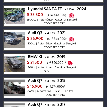
Hyundai SANTA FE
2024
• 4 Pas.
$ 35,500
(¢ 16,330,000)*
2500cc | Automático | Gasolina San José
TODO TERRENO
Audi Q3
2021
• 4 Pas.
$ 26,900
(¢ 12,374,000)*
1400cc | Automático | Gasolina San José
TODO TERRENO
BMW X1
2019
• 4 Pas.
$ 21,500
(¢ 9,890,000)*
1500cc | Automático | Gasolina San José
SUV
Audi Q7
2015
• 4 Pas.
$ 16,900
(¢ 7,774,000)*
2967cc | Automático | Diesel | San José
TODO TERRENO
Audi Q7
2017
• 4 Pas.