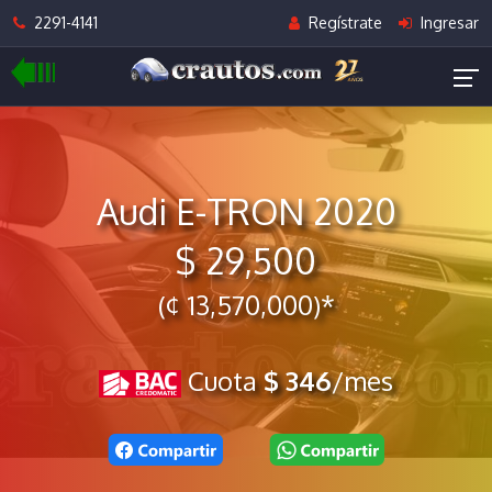
2291-4141
Regístrate
Ingresar
Audi E-TRON 2020
$ 29,500
(¢ 13,570,000)*
Cuota
$ 346
/mes