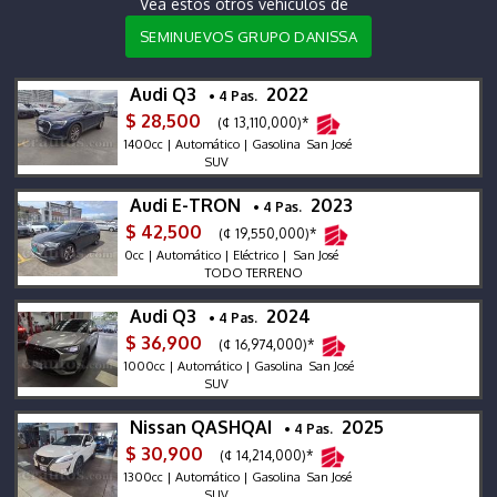
Vea estos otros vehículos de
SEMINUEVOS GRUPO DANISSA
Audi Q3
2022
• 4 Pas.
$ 28,500
(¢ 13,110,000)*
1400cc | Automático | Gasolina San José
SUV
Audi E-TRON
2023
• 4 Pas.
$ 42,500
(¢ 19,550,000)*
0cc | Automático | Eléctrico | San José
TODO TERRENO
Audi Q3
2024
• 4 Pas.
$ 36,900
(¢ 16,974,000)*
1000cc | Automático | Gasolina San José
SUV
Nissan QASHQAI
2025
• 4 Pas.
$ 30,900
(¢ 14,214,000)*
1300cc | Automático | Gasolina San José
SUV