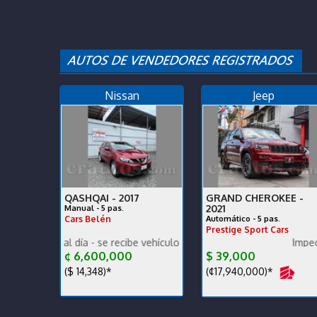
Nissan
Jeep
QASHQAI -
2017
GRAND CHEROKEE -
2021
Manual - 5 pas.
Cars Belén
Automático - 5 pas.
Prestige Sport Cars
o al día - se recibe vehículo menor valor garantía x escrito.
Poco km. Excelente
Impecable
¢ 6,600,000
$ 39,000
($ 14,348)*
(¢17,940,000)*