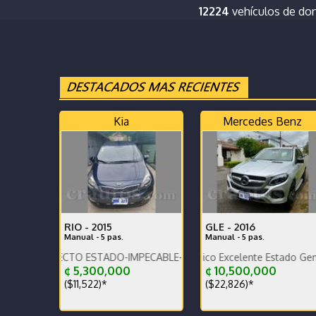
12224
vehículos de do
Kia
Mercedes Benz
RIO -
2015
GLE -
2016
Manual - 5 pas.
Manual - 5 pas.
Garantía de agencia.rac
ERFECTO ESTADO-IMPECABLE-POCO KILOMETRAJE-PERFECTO MANTE
Diésel muy Económico Excelente Estado General tapice
¢ 5,300,000
¢ 10,500,000
($11,522)*
($22,826)*