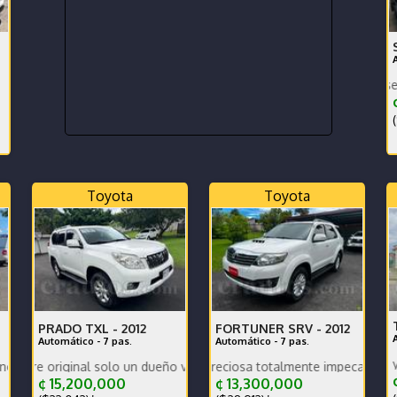
Un año y tres meses de uso e
¢
(
Toyota
Toyota
PRADO TXL -
2012
FORTUNER SRV -
2012
Automático - 7 pas.
Automático - 7 pas.
PPF para pantalla y piezas in
e o se financia
enimiento preventivo hecho
riginal solo un dueño verla es comprarla
Kilometraje real preciosa totalmente impecable
¢
¢ 15,200,000
¢ 13,300,000