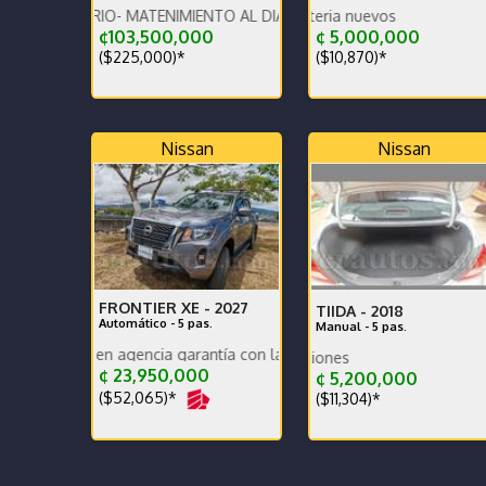
Muy poco uso se utili
TARIO- MATENIMIENTO AL DIA EN AGENCIA
L
¢103,500,000
¢ 5,000,000
($225,000)*
($10,870)*
Nissan
Nissan
FRONTIER XE -
2027
TIIDA -
2018
Automático - 5 pas.
Manual - 5 pas.
 en agencia garantía con la agencia se recibe y se financia
Un solo dueño de agen
Excele
¢ 23,950,000
¢ 5,200,000
($52,065)*
($11,304)*