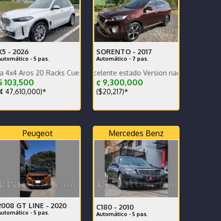
X5 -
2026
SORENTO -
2017
Automático - 5 pas.
Automático - 7 pas.
s 20 Racks Cuero Compuerta Eléctrica Cámara 540 Sensores FINANCI
Doble tracción Excelente estado Version nacional Nada que hacerle
 103,500
¢ 9,300,000
¢ 47,610,000)*
($20,217)*
Peugeot
Mercedes Benz
2008 GT LINE -
2020
C180 -
2010
Automático - 5 pas.
Automático - 5 pas.