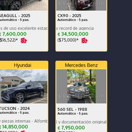
SEAGULL -
2025
CX90 -
2025
Automático - 5 pas.
Automático - 5 pas.
xcelente estado revision reciente garantias completas
Poco kilometraje y record de agencia
 7,600,000
¢ 34,500,000
$16,522)*
($75,000)*
Hyundai
Mercedes Benz
TUCSON -
2024
560 SEL -
1988
Automático - 5 pas.
Automático - 5 pas.
ternas - Alfombras bandeja - polarizado seguridad - un solo dueño
Excelente historial y documentación original Soy el segundo propiet
 14,850,000
¢ 7,950,000