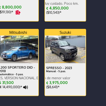
ntia, ganga, financiamiento total.
Está impecable. Muy cuidado. Poco km.
¢ 8,800,000
¢ 4,850,000
$19,130)*
($10,543)*
Mitsubishi
Suzuki
L200 SPORTERO DID -
SPRESSO -
2023
2018
Manual - 5 pas.
Automático - 5 pas.
ON NACIONAL, EXCELENTES CONDICIONES, AUTOMATICO
Se recibe vehículo de menor valor
 31,500
¢ 3,975,000
¢ 14,490,000)*
($8,641)*