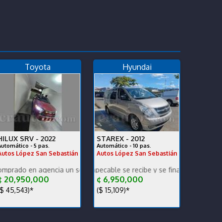
Toyota
Hyundai
HILUX SRV -
2022
STAREX -
2012
Automático - 5 pas.
Automático - 10 pas.
Autos López San Sebastián
Autos López San Sebastián
ncia traspaso incluido en efectivo
 agencia un solo dueño récord y mantenimiento Se recibe o se finan
Grand Starex impecable se recibe y se financia mantenimiento pr
 20,950,000
¢ 6,950,000
$ 45,543)*
($ 15,109)*