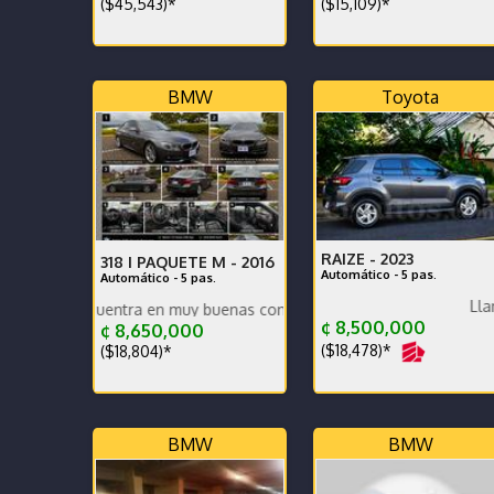
($45,543)*
($15,109)*
BMW
Toyota
RAIZE -
2023
318 I PAQUETE M -
2016
Automático - 5 pas.
Automático - 5 pas.
En perfecto estado A
Llantas nueva
 encuentra en muy buenas condiciones tanto mecánicas como estética
¢ 8,500,000
¢ 8,650,000
($18,478)*
($18,804)*
BMW
BMW