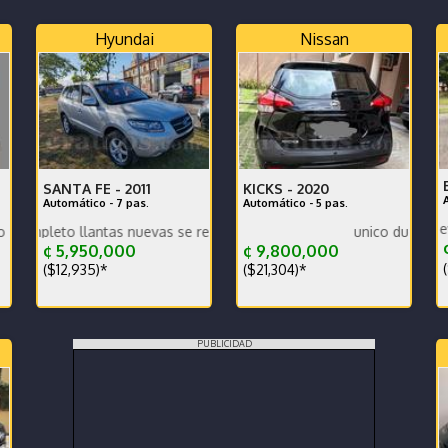
Hyundai
Nissan
SANTA FE -
2011
KICKS -
2020
Automático - 7 pas.
Automático - 5 pas.
llantas nuevas se recibe y se financia traspaso incluido en efectivo
unico dueño
¢
¢ 5,950,000
¢ 9,800,000
(
($12,935)*
($21,304)*
PUBLICIDAD