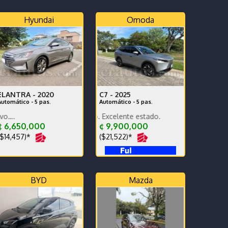
Hyundai
Omoda
ELANTRA -
2020
C7 -
2025
Automático - 5 pas.
Automático - 5 pas.
Carro nuevo de lujo. Excelente estado.
Impecable como nuevo….
 6,650,000
¢ 9,900,000
$14,457)*
($21,522)*
BYD
Mazda