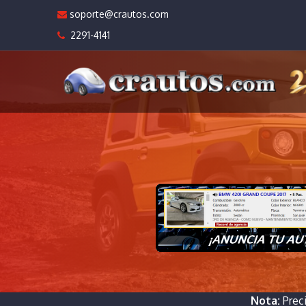
soporte@crautos.com
2291-4141
Nota:
Prec