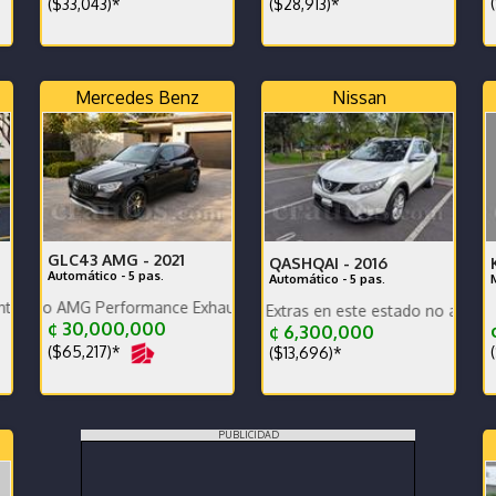
(
($33,043)*
($28,913)*
Mercedes Benz
Nissan
GLC43 AMG -
2021
QASHQAI -
2016
Automático - 5 pas.
Automático - 5 pas.
MG Performance Exhaust y sistema de sonido Burmester
s
s.
Las unidades WD Extras en este estado no aparecen con fre
¢ 30,000,000
¢
¢ 6,300,000
($65,217)*
(
($13,696)*
PUBLICIDAD