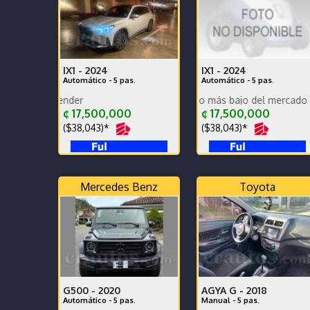
IX1 -
2024
IX1 -
2024
Automático - 5 pas.
Automático - 5 pas.
Urge vender Precio más bajo del mercado Urge vend
Impecable urge vender
¢ 17,500,000
¢ 17,500,000
($38,043)*
($38,043)*
Mercedes Benz
Toyota
G500 -
2020
AGYA G -
2018
Automático - 5 pas.
Manual - 5 pas.