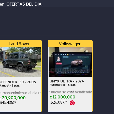
 en
OFERTAS DEL DIA.
Land Rover
Volkswagen
UNYX ULTRA -
2024
DEFENDER 130 -
2006
Automático - 5 pas.
Manual - 5 pas.
Carro prácticamente nuevo se está vendiendo por compra de otro.
 x escrito.
ento al dia respaldo -pocos kilometros-
¢ 12,000,000
¢ 20,900,000
($26,087)*
$45,435)*