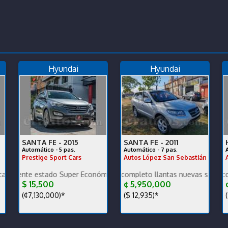
Hyundai
Hyundai
SANTA FE -
2015
SANTA FE -
2011
Automático - 5 pas.
Automático - 7 pas.
Prestige Sport Cars
Autos López San Sebastián
 estado Super Económico
Mantenimiento completo llantas nuevas se recibe y se fina
Carro nacional comprado en
$ 15,500
¢ 5,950,000
¢
(¢7,130,000)*
($ 12,935)*
(