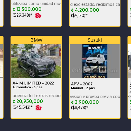
zaba como unidad movil de video
lantas frenos bateria nuevos
Precio oportunidad exc estado, recibimos carros, damos gara
¢ 13,500,000
¢ 4,200,000
(
($29,348)*
($9,130)*
BMW
Suzuki
X4 M LIMITED -
2022
APV -
2007
Automático - 5 pas.
Manual - 2 pas.
cia full extras recibo financió mantenimiento full como nuevo
ntes condiciones
Disponible para revisión y prueba previa coordinación.
PRECIO EN DOLARES, VERSI
¢ 20,950,000
¢ 3,900,000
$
($45,543)*
($8,478)*
(