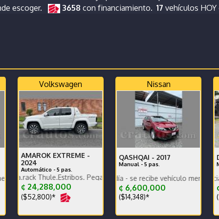
nde escoger.
3658
con financiamiento.
17
vehículos HOY
Volkswagen
Nissan
AMAROK EXTREME -
QASHQAI -
2017
2024
Manual - 5 pas.
Automático - 5 pas.
k Thule.Estribos. Pegadero. Tapa Rígida y canasta Thule extra
NIMIENTO PREVENTIVO
ría excelente
Impecable todo al día - se recibe vehículo menor valor garantía
comprado en agencia-mantenimi
¢ 24,288,000
¢ 6,600,000
($52,800)*
($14,348)*
(