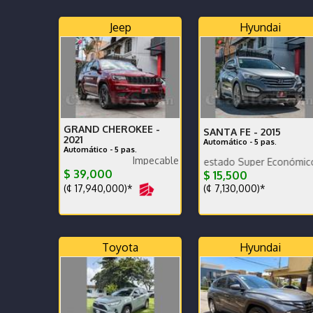
Jeep
Hyundai
GRAND CHEROKEE -
SANTA FE -
2015
2021
Automático - 5 pas.
Automático - 5 pas.
Impecable
Poco km. Excelente estado Super Económico
Mantenimiento completo 
$ 39,000
$ 15,500
(¢ 17,940,000)*
(¢ 7,130,000)*
Toyota
Hyundai