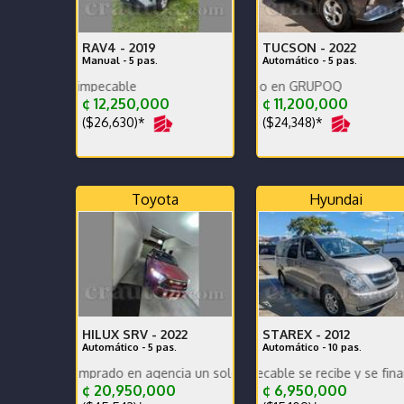
RAV4 -
2019
TUCSON -
2022
Manual - 5 pas.
Automático - 5 pas.
Impecable comprado en GRUPOQ
Récord de agencia impecable
¢ 12,250,000
¢ 11,200,000
($26,630)*
($24,348)*
Toyota
Hyundai
HILUX SRV -
2022
STAREX -
2012
Automático - 5 pas.
Automático - 10 pas.
 comprado en agencia un solo dueño récord y mantenimiento Se recib
Grand Starex impecable se recibe y se financia mant
Hielera increiblenre o
¢ 20,950,000
¢ 6,950,000