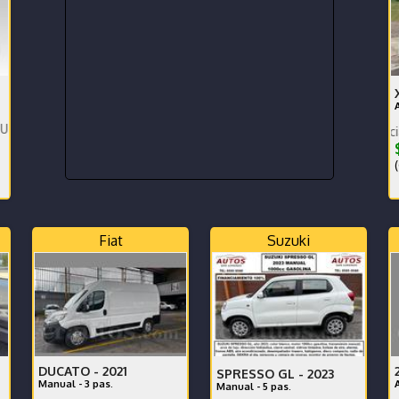
er
Garantía de Agencia 4x4 Aro
$
(
Fiat
Suzuki
DUCATO -
2021
SPRESSO GL -
2023
Manual - 3 pas.
Manual - 5 pas.