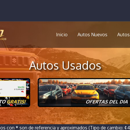
Inicio
Autos Nuevos
Autos
Autos Usados
ios con
*
son de referencia y aproximados (Tipo de cambio: ¢46