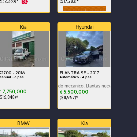
$32,283)*
($17,283)*
Kia
Hyundai
K2700 -
2016
ELANTRA SE -
2017
Manual - 6 pas.
Automático - 4 pas.
cuencia
En excelente estado mecanico. Llantas nuevas. Se traspasa deuda 
 7,750,000
¢ 5,500,000
$16,848)*
($11,957)*
BMW
Kia