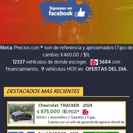
Nota:
Precios con
*
son de referencia y aproximados (Tipo de
cambio: ¢460.00 / $1).
12337
vehículos de donde escoger.
3684
con
financiamiento.
9
vehículos HOY en
OFERTAS DEL DIA.
Chevrolet TRACKER 2024
¢ 875,000
($1,902)*
1200cc | Automático | Gasolina | 5 pas.
Cuenta con un año de garantía de agencia récord de agencia