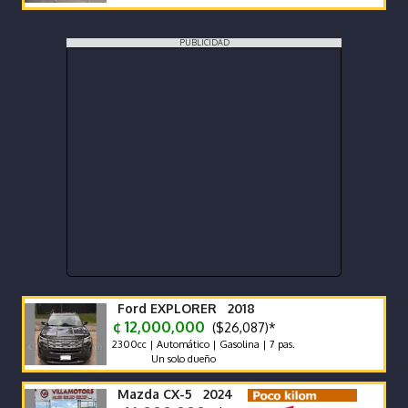
PUBLICIDAD
Ford EXPLORER 2018
¢ 12,000,000
($26,087)*
2300cc | Automático | Gasolina | 7 pas.
Un solo dueño
Mazda CX-5 2024