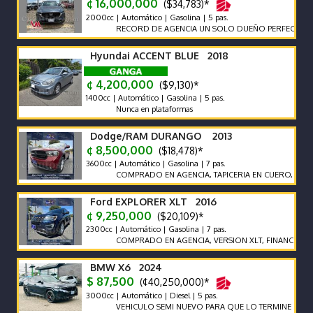
¢ 16,000,000
($34,783)*
2000cc | Automático | Gasolina | 5 pas.
RECORD DE AGENCIA UN SOLO DUEÑO PERFECTO ESTAD
Hyundai ACCENT BLUE 2018
¢ 4,200,000
($9,130)*
1400cc | Automático | Gasolina | 5 pas.
Nunca en plataformas
Dodge/RAM DURANGO 2013
¢ 8,500,000
($18,478)*
3600cc | Automático | Gasolina | 7 pas.
COMPRADO EN AGENCIA, TAPICERIA EN CUERO, SIETE PAS
Ford EXPLORER XLT 2016
¢ 9,250,000
($20,109)*
2300cc | Automático | Gasolina | 7 pas.
COMPRADO EN AGENCIA, VERSION XLT, FINANCIAMIENT
BMW X6 2024
$ 87,500
(¢40,250,000)*
3000cc | Automático | Diesel | 5 pas.
VEHICULO SEMI NUEVO PARA QUE LO TERMINE DE ESTRE