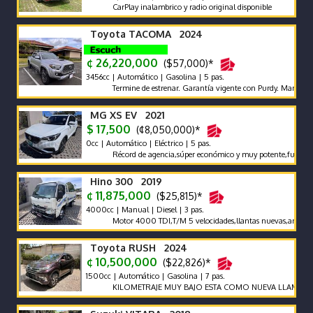
CarPlay inalambrico y radio original disponible
Toyota TACOMA 2024
¢ 26,220,000
($57,000)*
3456cc | Automático | Gasolina | 5 pas.
Termine de estrenar. Garantía vigente con Purdy. Mantenimiento
MG XS EV 2021
$ 17,500
(¢8,050,000)*
0cc | Automático | Eléctrico | 5 pas.
Récord de agencia,súper económico y muy potente,full extras,po
Hino 300 2019
¢ 11,875,000
($25,815)*
4000cc | Manual | Diesel | 3 pas.
Motor 4000 TDI,T/M 5 velocidades,llantas nuevas,aros,freno mo
Toyota RUSH 2024
¢ 10,500,000
($22,826)*
1500cc | Automático | Gasolina | 7 pas.
KILOMETRAJE MUY BAJO ESTA COMO NUEVA LLAME Y NEG