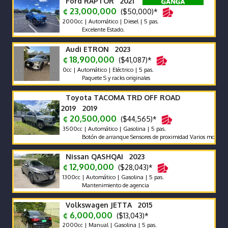
Ford RAPTOR 2021
¢ 23,000,000
($50,000)*
2000cc | Automático | Diesel | 5 pas.
Excelente Estado.
Audi ETRON 2023
¢ 18,900,000
($41,087)*
0cc | Automático | Eléctrico | 5 pas.
Paquete S y racks originales
Toyota TACOMA TRD OFF ROAD
2019 2019
¢ 20,500,000
($44,565)*
3500cc | Automático | Gasolina | 5 pas.
Botón de arranque Sensores de proximidad Varios modos de man
Nissan QASHQAI 2023
¢ 12,900,000
($28,043)*
1300cc | Automático | Gasolina | 5 pas.
Mantenimiento de agencia
Volkswagen JETTA 2015
¢ 6,000,000
($13,043)*
2000cc | Manual | Gasolina | 5 pas.