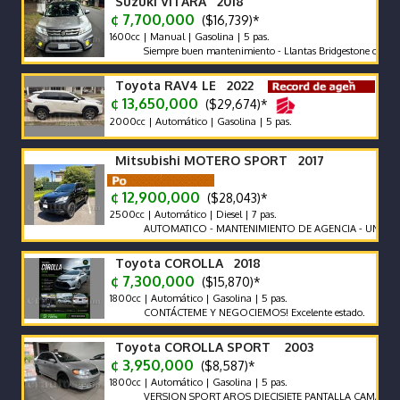
Suzuki VITARA 2018
¢ 7,700,000
($16,739)*
1600cc | Manual | Gasolina | 5 pas.
Siempre buen mantenimiento - Llantas Bridgestone como nuevas 
Toyota RAV4 LE 2022
¢ 13,650,000
($29,674)*
2000cc | Automático | Gasolina | 5 pas.
Mitsubishi MOTERO SPORT 2017
¢ 12,900,000
($28,043)*
2500cc | Automático | Diesel | 7 pas.
AUTOMATICO - MANTENIMIENTO DE AGENCIA - UNICO DUENO
Toyota COROLLA 2018
¢ 7,300,000
($15,870)*
1800cc | Automático | Gasolina | 5 pas.
CONTÁCTEME Y NEGOCIEMOS! Excelente estado.
Toyota COROLLA SPORT 2003
¢ 3,950,000
($8,587)*
1800cc | Automático | Gasolina | 5 pas.
VERSION SPORT AROS DIECISIETE PANTALLA CAMARA FUL