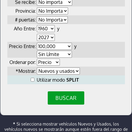
Se recibe:
Provincia:
# puertas:
Año Entre:
y
Precio Entre:
y
Ordenar por:
*Mostrar:
Utilizar modo
SPLIT
BUSCAR
*
Si selecciona mostrar vehículos Nuevos y Usados, los
vehículos nuevos se mostrarán aunque estén fuera del rango de