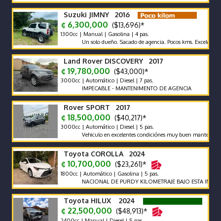
Suzuki JIMNY 2016
¢ 6,300,000
($13,696)*
1300cc | Manual | Gasolina | 4 pas.
Un solo dueño. Sacado de agencia. Pocos kms. Excelentes Condic
Land Rover DISCOVERY 2017
¢ 19,780,000
($43,000)*
3000cc | Automático | Diesel | 7 pas.
IMPECABLE - MANTENIMENTO DE AGENCIA
Rover SPORT 2017
¢ 18,500,000
($40,217)*
3000cc | Automático | Diesel | 5 pas.
Vehiculo en excelentes condiciónes muy buen mantenimiento.
Toyota COROLLA 2024
¢ 10,700,000
($23,261)*
1800cc | Automático | Gasolina | 5 pas.
NACIONAL DE PURDY KILOMETRAJE BAJO ESTA IMPECABLE
Toyota HILUX 2024
¢ 22,500,000
($48,913)*
2400cc | Manual | Diesel | 5 pas.