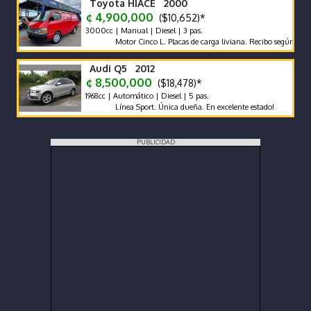
Toyota HIACE 2000
¢ 4,900,000
($10,652)*
3000cc | Manual | Diesel | 3 pas.
Motor Cinco L. Placas de carga liviana. Recibo según marca y c
Audi Q5 2012
¢ 8,500,000
($18,478)*
1968cc | Automático | Diesel | 5 pas.
Línea Sport. Única dueña. En excelente estado!
PUBLICIDAD