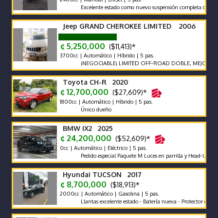
Excelente estado como nuevo suspensión completa old man em
Jeep GRAND CHEROKEE LIMITED 2006
¢ 5,250,000
($11,413)*
3700cc | Automático | Híbrido | 5 pas.
¡NEGOCIABLE¡ LIMITED OFF-ROAD DOBLE, MEJOR SISTEMA
Toyota CH-R 2020
¢ 12,700,000
($27,609)*
1800cc | Automático | Híbrido | 5 pas.
Único dueño
BMW IX2 2025
¢ 24,200,000
($52,609)*
0cc | Automático | Eléctrico | 5 pas.
Pedido especial Paquete M Luces en parrilla y Head-Up Display g
Hyundai TUCSON 2017
¢ 8,700,000
($18,913)*
2000cc | Automático | Gasolina | 5 pas.
Llantas excelente estado - Batería nueva - Protector de cajuela p