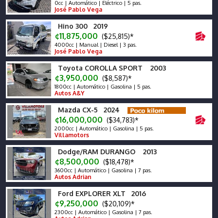
0cc | Automático | Eléctrico | 5 pas.
José Pablo Vega
Hino 300 2019
¢11,875,000
($25,815)*
4000cc | Manual | Diesel | 3 pas.
José Pablo Vega
Toyota COROLLA SPORT 2003
¢3,950,000
($8,587)*
1800cc | Automático | Gasolina | 5 pas.
Autos A&Y
Mazda CX-5 2024
¢16,000,000
($34,783)*
2000cc | Automático | Gasolina | 5 pas.
Villamotors
Dodge/RAM DURANGO 2013
¢8,500,000
($18,478)*
3600cc | Automático | Gasolina | 7 pas.
Autos Adrian
Ford EXPLORER XLT 2016
¢9,250,000
($20,109)*
2300cc | Automático | Gasolina | 7 pas.