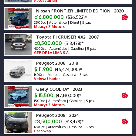
Autos Adrian
Nissan FRONTIER LIMITED EDITION 2020
¢16,800,000
($36,522)*
2500cc | Automático | Diesel | 5 pas.
Moacyr Z Motors
Toyota FJ CRUISER 4X2 2007
¢8,500,000
($18,478)*
4000cc | Automático | Gasolina | 5 pas.
GEP DE LA LIMA S.A.
Peugeot 2008 2018
$ 11,900
(¢5,474,000)*
1600cc | Manual | Gasolina | 5 pas.
Veinsa Usados
Geely COOLRAY 2023
$ 15,500
(¢7,130,000)*
1500cc | Automático | Gasolina | 5 pas.
Moacyr Z Motors
Peugeot 2008 2024
¢8,500,000
($18,478)*
1200cc | Automático | Gasolina | 5 pas.
Car Swap