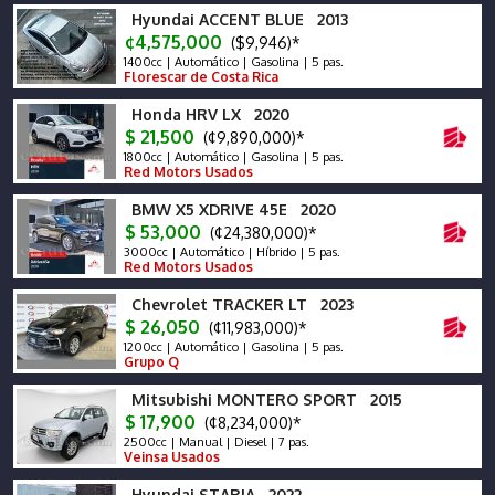
Hyundai ACCENT BLUE 2013
¢4,575,000
($9,946)*
1400cc | Automático | Gasolina | 5 pas.
Florescar de Costa Rica
Honda HRV LX 2020
$ 21,500
(¢9,890,000)*
1800cc | Automático | Gasolina | 5 pas.
Red Motors Usados
BMW X5 XDRIVE 45E 2020
$ 53,000
(¢24,380,000)*
3000cc | Automático | Híbrido | 5 pas.
Red Motors Usados
Chevrolet TRACKER LT 2023
$ 26,050
(¢11,983,000)*
1200cc | Automático | Gasolina | 5 pas.
Grupo Q
Mitsubishi MONTERO SPORT 2015
$ 17,900
(¢8,234,000)*
2500cc | Manual | Diesel | 7 pas.
Veinsa Usados
Hyundai STARIA 2022