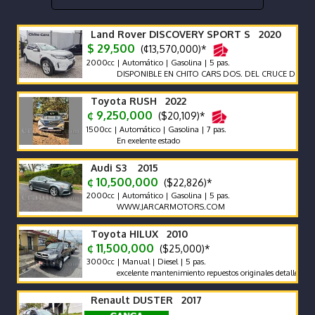
Land Rover DISCOVERY SPORT S 2020
$ 29,500
(¢13,570,000)*
2000cc | Automático | Gasolina | 5 pas.
DISPONIBLE EN CHITO CARS DOS. DEL CRUCE DE LA PANA
Toyota RUSH 2022
¢ 9,250,000
($20,109)*
1500cc | Automático | Gasolina | 7 pas.
En exelente estado
Audi S3 2015
¢ 10,500,000
($22,826)*
2000cc | Automático | Gasolina | 5 pas.
WWW.JARCARMOTORS.COM
Toyota HILUX 2010
¢ 11,500,000
($25,000)*
3000cc | Manual | Diesel | 5 pas.
excelente mantenimiento repuestos originales detalles de pintura
Renault DUSTER 2017