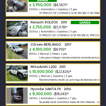
¢ 3,950,000
($8,587)*
2000cc | Automático | Gasolina | 5 pas.
!!!! PRECIO DE CONTADO SI SE RECIBE O SE FINANCIA EL PRE
Renault KOLEOS 2011
¢ 2,750,000
($5,978)*
2500cc | Automático | Gasolina | 5 pas.
!!! PRECIO DE CONTADO SI SE RECIBE EL PRECIO VARIA !!!
Citroen BERLINGO 2017
¢ 4,100,000
($8,913)*
1600cc | Manual | Diesel | 2 pas.
Listo para trabajar mantenimientos recientes pintura impeccabl
Mitsubishi L200 2011
¢ 10,500,000
($22,826)*
2500cc | Manual | Gasolina | 5 pas.
Mantenimiento recién al carro faja de distribución recién cam
Hyundai SANTA FE 2016
¢ 8,300,000
($18,043)*
2400cc | Automático | Gasolina | 7 pas.
Se puede recibr automovil hasta de tres millones - un solo dueñ