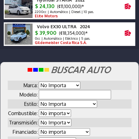
$ 24,130
(¢11,100,000)*
2200cc | Automático | Diesel | 10 pas.
Elite Motors
Volvo EX30 ULTRA 2024
$ 39,900
(¢18,354,000)*
0cc | Automático | Eléctrico | 5 pas.
Gildemeister Costa Rica S.A.
Marca:
Modelo:
Estilo:
Combustible:
Transmisión:
Financiado: