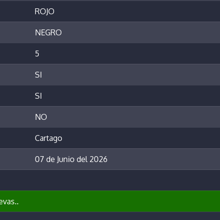
ROJO
NEGRO
5
SI
SI
NO
Cartago
07 de Junio del 2026
evas..