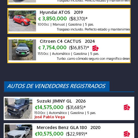
Traspaso incluido. Pefecto estado y mantenimiento. Garant
Hyundai ATOS 2019
¢ 3,850,000
($8,370)*
1000cc | Manual | Gasolina | 5 pas.
Traspaso incluido. Perfecto estado y mantenimiento.
Citroen C4 CACTUS 2024
¢ 7,754,000
($16,857)*
1550cc | Automático | Gasolina | 5 pas.
Turbo .carro cómodo seguro con magnífico desempeño
Suzuki JIMNY GL 2026
¢14,575,000
($31,685)*
1500cc | Automático | Gasolina | 5 pas.
José Pablo Vega
Mercedes Benz GLA 180 2020
¢10,575,000
($22,989)*