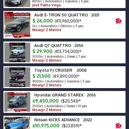
1600cc | Automático | Gasolina | 5 pas.
José Pablo Vega
Audi E-TRON 50 QUATTRO 2021
$ 26,000
(¢11,960,000)*
0cc | Automático | Eléctrico | 5 pas.
Moacyr Z Motors
Audi Q7 QUATTRO 2016
$ 29,900
(¢13,754,000)*
3000cc | Automático | Diesel | 7 pas.
Moacyr Z Motors
Toyota FJ CRUISER 2008
$ 21,500
(¢9,890,000)*
4000cc | Automático | Gasolina | 5 pas.
Moacyr Z Motors
Hyundai GRAND STAREX 2016
¢9,450,000
($20,543)*
2500cc | Automático | Diesel | 10 pas.
Moacyr Z Motors
Nissan KICKS ADVANCE 2022
¢10,975,000
($23,859)*