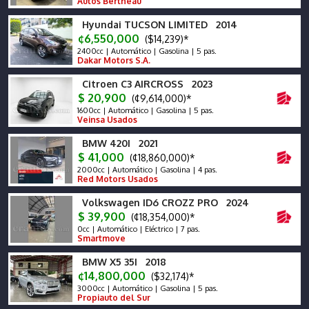
Autos Bertheau
Hyundai TUCSON LIMITED 2014
¢6,550,000
($14,239)*
2400cc | Automático | Gasolina | 5 pas.
Dakar Motors S.A.
Citroen C3 AIRCROSS 2023
$ 20,900
(¢9,614,000)*
1600cc | Automático | Gasolina | 5 pas.
Veinsa Usados
BMW 420I 2021
$ 41,000
(¢18,860,000)*
2000cc | Automático | Gasolina | 4 pas.
Red Motors Usados
Volkswagen ID6 CROZZ PRO 2024
$ 39,900
(¢18,354,000)*
0cc | Automático | Eléctrico | 7 pas.
Smartmove
BMW X5 35I 2018
¢14,800,000
($32,174)*
3000cc | Automático | Gasolina | 5 pas.
Propiauto del Sur