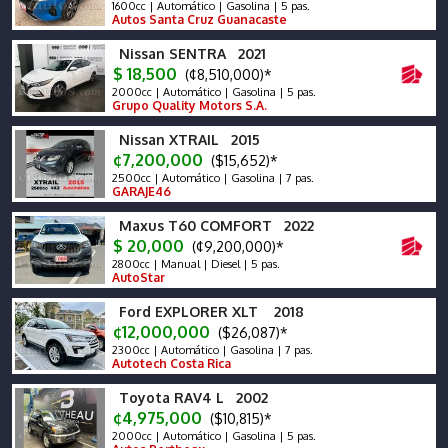
1600cc | Automático | Gasolina | 5 pas.
Autos Santa Cruz Guanacaste
Nissan SENTRA 2021
$ 18,500
(¢8,510,000)*
2000cc | Automático | Gasolina | 5 pas.
Grupo Quality Motors S.A.
Nissan XTRAIL 2015
¢7,200,000
($15,652)*
2500cc | Automático | Gasolina | 7 pas.
GARAJE46
Maxus T60 COMFORT 2022
$ 20,000
(¢9,200,000)*
2800cc | Manual | Diesel | 5 pas.
AutoStar
Ford EXPLORER XLT 2018
¢12,000,000
($26,087)*
2300cc | Automático | Gasolina | 7 pas.
Autotech Costa Rica
Toyota RAV4 L 2002
¢4,975,000
($10,815)*
2000cc | Automático | Gasolina | 5 pas.