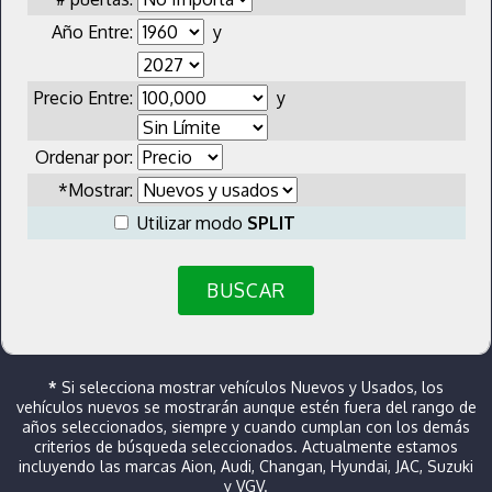
Año Entre:
y
Precio Entre:
y
Ordenar por:
*Mostrar:
Utilizar modo
SPLIT
BUSCAR
*
Si selecciona mostrar vehículos Nuevos y Usados, los
vehículos nuevos se mostrarán aunque estén fuera del rango de
años seleccionados, siempre y cuando cumplan con los demás
criterios de búsqueda seleccionados. Actualmente estamos
incluyendo las marcas Aion, Audi, Changan, Hyundai, JAC, Suzuki
y VGV.