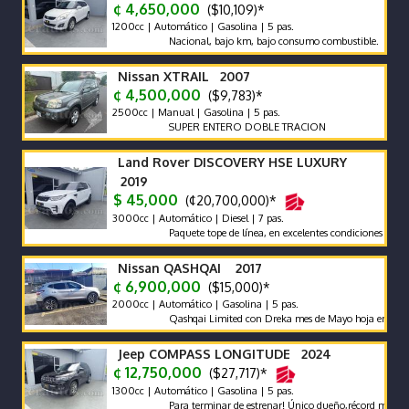
¢ 4,650,000
($10,109)*
1200cc | Automático | Gasolina | 5 pas.
Nacional, bajo km, bajo consumo combustible.
Nissan XTRAIL 2007
¢ 4,500,000
($9,783)*
2500cc | Manual | Gasolina | 5 pas.
SUPER ENTERO DOBLE TRACION
Land Rover DISCOVERY HSE LUXURY
2019
$ 45,000
(¢20,700,000)*
3000cc | Automático | Diesel | 7 pas.
Paquete tope de línea, en excelentes condiciones generales.
Nissan QASHQAI 2017
¢ 6,900,000
($15,000)*
2000cc | Automático | Gasolina | 5 pas.
Qashqai Limited con Dreka mes de Mayo hoja en Blanco
Jeep COMPASS LONGITUDE 2024
¢ 12,750,000
($27,717)*
1300cc | Automático | Gasolina | 5 pas.
Para terminar de estrenar! Único dueño,récord mant agenc