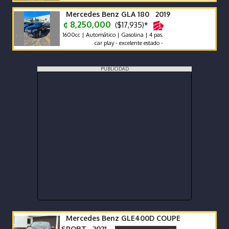
Mercedes Benz GLA 180 2019
¢ 8,250,000
($17,935)*
1600cc | Automático | Gasolina | 4 pas.
car play - excelente estado -
PUBLICIDAD
Mercedes Benz GLE400D COUPE
SPORT 2021