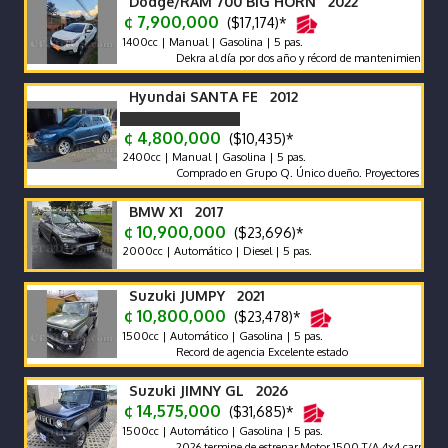
Dodge/RAM 700 BIG HORN 2022
¢ 7,900,000
($17,174)*
1400cc | Manual | Gasolina | 5 pas.
Dekra al día por dos año y récord de mantenimientos de agenc
Hyundai SANTA FE 2012
¢ 4,800,000
($10,435)*
2400cc | Manual | Gasolina | 5 pas.
Comprado en Grupo Q. Único dueño. Proyectores Biled. Panta
BMW X1 2017
¢ 10,900,000
($23,696)*
2000cc | Automático | Diesel | 5 pas.
Suzuki JUMPY 2021
¢ 10,800,000
($23,478)*
1500cc | Automático | Gasolina | 5 pas.
Record de agencia Excelente estado
Suzuki JIMNY GL 2026
¢ 14,575,000
($31,685)*
1500cc | Automático | Gasolina | 5 pas.
2026 termine de estrenar,Motor 1500,T/A,4x4,carplay,alfomb