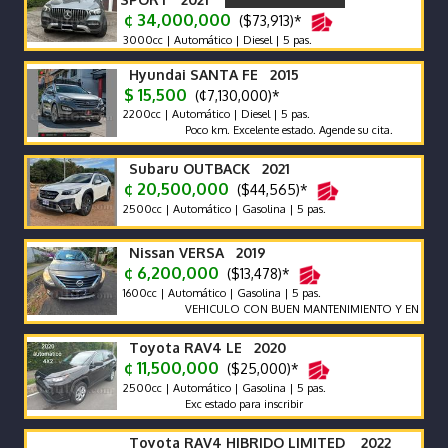
¢ 34,000,000
($73,913)*
3000cc | Automático | Diesel | 5 pas.
Hyundai SANTA FE 2015
$ 15,500
(¢7,130,000)*
2200cc | Automático | Diesel | 5 pas.
Poco km. Excelente estado. Agende su cita.
Subaru OUTBACK 2021
¢ 20,500,000
($44,565)*
2500cc | Automático | Gasolina | 5 pas.
Nissan VERSA 2019
¢ 6,200,000
($13,478)*
1600cc | Automático | Gasolina | 5 pas.
VEHICULO CON BUEN MANTENIMIENTO Y EN PERFECTO
Toyota RAV4 LE 2020
¢ 11,500,000
($25,000)*
2500cc | Automático | Gasolina | 5 pas.
Exc estado para inscribir
Toyota RAV4 HIBRIDO LIMITED 2022