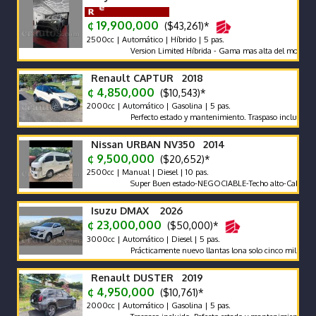
¢ 19,900,000
($43,261)*
2500cc | Automático | Híbrido | 5 pas.
Version Limited Híbrida - Gama mas alta del modelo. Prote
Renault CAPTUR 2018
¢ 4,850,000
($10,543)*
2000cc | Automático | Gasolina | 5 pas.
Perfecto estado y mantenimiento. Traspaso incluído.
Nissan URBAN NV350 2014
¢ 9,500,000
($20,652)*
2500cc | Manual | Diesel | 10 pas.
Super Buen estado-NEGOCIABLE-Techo alto-Cabina ancha-
Isuzu DMAX 2026
¢ 23,000,000
($50,000)*
3000cc | Automático | Diesel | 5 pas.
Prácticamente nuevo llantas lona solo cinco mil quiniento
Renault DUSTER 2019
¢ 4,950,000
($10,761)*
2000cc | Automático | Gasolina | 5 pas.