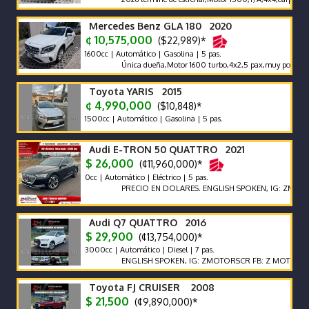
Mercedes Benz GLA 180 2020
¢ 10,575,000
($22,989)*
1600cc | Automático | Gasolina | 5 pas.
Única dueña,Motor 1600 turbo,4x2,5 pax,muy poco km 650
Toyota YARIS 2015
¢ 4,990,000
($10,848)*
1500cc | Automático | Gasolina | 5 pas.
Audi E-TRON 50 QUATTRO 2021
$ 26,000
(¢11,960,000)*
0cc | Automático | Eléctrico | 5 pas.
PRECIO EN DOLARES. ENGLISH SPOKEN, IG: ZMOTORSCR 
Audi Q7 QUATTRO 2016
$ 29,900
(¢13,754,000)*
3000cc | Automático | Diesel | 7 pas.
ENGLISH SPOKEN, IG: ZMOTORSCR FB: Z MOTORS. Contác
Toyota FJ CRUISER 2008
$ 21,500
(¢9,890,000)*