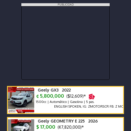
PUBLICIDAD
Geely GX3 2022
¢ 5,800,000
($12,609)*
1500cc | Automático | Gasolina | 5 pas.
ENGLISH SPOKEN, IG: ZMOTORSCR FB: Z MOTORS. Cont
Geely GEOMETRY E 225 2026
$ 17,000
(¢7,820,000)*