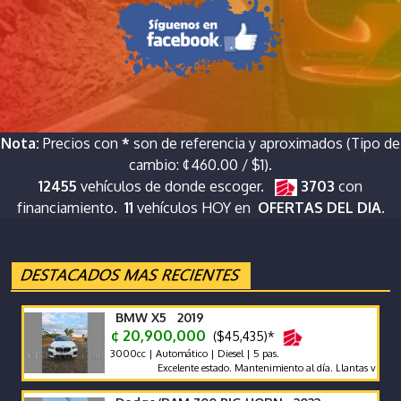
Nota:
Precios con
*
son de referencia y aproximados (Tipo de
cambio: ¢460.00 / $1).
12455
vehículos de donde escoger.
3703
con
financiamiento.
11
vehículos HOY en
OFERTAS DEL DIA.
BMW X5 2019
¢ 20,900,000
($45,435)*
3000cc | Automático | Diesel | 5 pas.
Excelente estado. Mantenimiento al día. Llantas vientiuno d