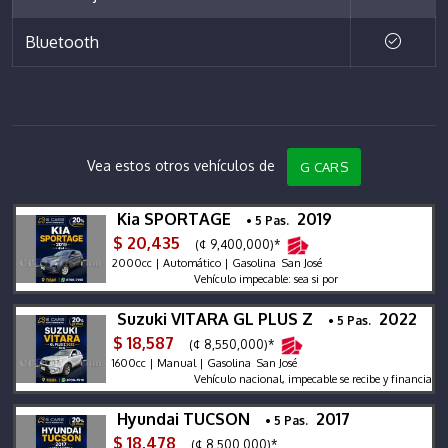
Bluetooth
Vea estos otros vehículos de
G CARS
Kia SPORTAGE
2019
• 5 Pas.
$ 20,435
(¢ 9,400,000)*
2000cc | Automático | Gasolina San José
Vehículo impecable: sea si por
Suzuki VITARA GL PLUS Z
2022
• 5 Pas.
$ 18,587
(¢ 8,550,000)*
1600cc | Manual | Gasolina San José
Vehículo nacional, impecable se recibe y financia, garant
Hyundai TUCSON
2017
• 5 Pas.
$ 18,478
(¢ 8,500,000)*