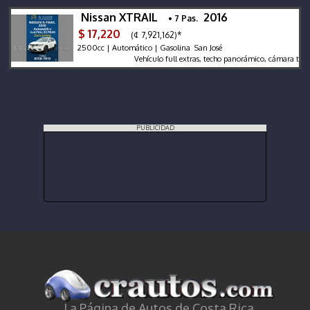
Nissan XTRAIL
2016
• 7 Pas.
$ 17,220
(¢ 7,921,162)*
2500cc | Automático | Gasolina San José
Vehículo full extras, techo panorámico, cámara trescient
PUBLICIDAD
La Página de Autos de Costa Rica