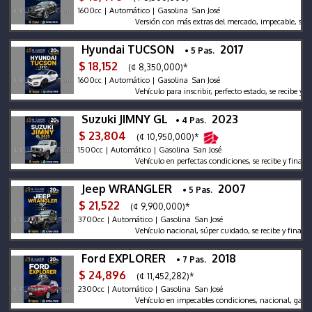
1600cc | Automático | Gasolina San José
Versión con más extras del mercado, impecable, se recibe
Hyundai TUCSON
2017
• 5 Pas.
$ 18,152
(¢ 8,350,000)*
1600cc | Automático | Gasolina San José
Vehículo para inscribir, perfecto estado, se recibe y finan
Suzuki JIMNY GL
2023
• 4 Pas.
$ 23,804
(¢ 10,950,000)*
1500cc | Automático | Gasolina San José
Vehículo en perfectas condiciones, se recibe y financia,
Jeep WRANGLER
2007
• 5 Pas.
$ 21,522
(¢ 9,900,000)*
3700cc | Automático | Gasolina San José
Vehículo nacional, súper cuidado, se recibe y financia
Ford EXPLORER
2018
• 7 Pas.
$ 24,896
(¢ 11,452,282)*
2300cc | Automático | Gasolina San José
Vehículo en impecables condiciones, nacional, garantía p