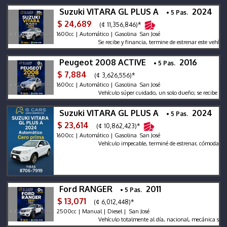
Suzuki VITARA GL PLUS A
2024
• 5 Pas.
$ 24,689
(¢ 11,356,846)*
1600cc | Automático | Gasolina San José
Se recibe y financia, termine de estrenar este vehículo!
Peugeot 2008 ACTIVE
2016
• 5 Pas.
$ 7,884
(¢ 3,626,556)*
1600cc | Automático | Gasolina San José
Vehículo súper cuidado, un solo dueño; se recibe y finan
Suzuki VITARA GL PLUS A
2024
• 5 Pas.
$ 23,614
(¢ 10,862,423)*
1600cc | Automático | Gasolina San José
Vehículo impecable, terminé de estrenar, cómodas cuota
Ford RANGER
2011
• 5 Pas.
$ 13,071
(¢ 6,012,448)*
2500cc | Manual | Diesel | San José
Vehículo totalmente al día, nacional, mecánica súper bi