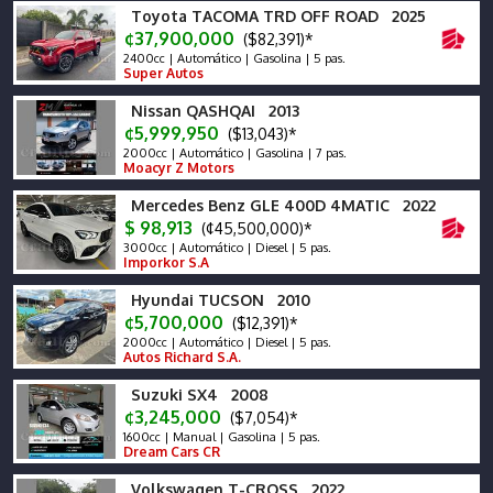
Toyota TACOMA TRD OFF ROAD 2025
¢37,900,000
($82,391)*
2400cc | Automático | Gasolina | 5 pas.
Super Autos
Nissan QASHQAI 2013
¢5,999,950
($13,043)*
2000cc | Automático | Gasolina | 7 pas.
Moacyr Z Motors
Mercedes Benz GLE 400D 4MATIC 2022
$ 98,913
(¢45,500,000)*
3000cc | Automático | Diesel | 5 pas.
Imporkor S.A
Hyundai TUCSON 2010
¢5,700,000
($12,391)*
2000cc | Automático | Diesel | 5 pas.
Autos Richard S.A.
Suzuki SX4 2008
¢3,245,000
($7,054)*
1600cc | Manual | Gasolina | 5 pas.
Dream Cars CR
Volkswagen T-CROSS 2022