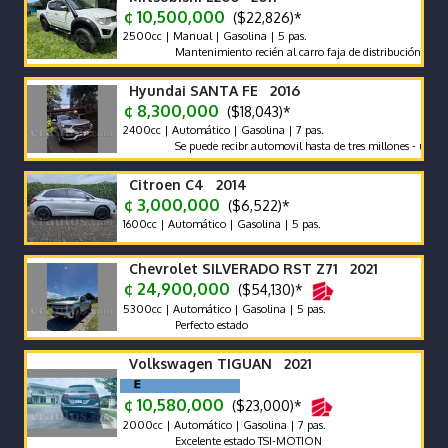
¢ 10,500,000
($22,826)*
2500cc | Manual | Gasolina | 5 pas.
Mantenimiento recién al carro faja de distribución recién ca
Hyundai SANTA FE 2016
¢ 8,300,000
($18,043)*
2400cc | Automático | Gasolina | 7 pas.
Se puede recibr automovil hasta de tres millones - un solo du
Citroen C4 2014
¢ 3,000,000
($6,522)*
1600cc | Automático | Gasolina | 5 pas.
Chevrolet SILVERADO RST Z71 2021
¢ 24,900,000
($54,130)*
5300cc | Automático | Gasolina | 5 pas.
Perfecto estado
Volkswagen TIGUAN 2021
¢ 10,580,000
($23,000)*
2000cc | Automático | Gasolina | 7 pas.
Excelente estado TSI-MOTION