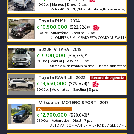
4000cc | Manual | Diesel | 3 pas.
Motor 4000 TDI,T/M 5 velocidades,llantas nuevas,aros,freno m
Toyota RUSH 2024
¢ 10,500,000
($22,826)*
1500cc | Automático | Gasolina | 7 pas.
KILOMETRAJE MUY BAJO ESTA COMO NUEVA LLAME Y NE
Suzuki VITARA 2018
¢ 7,700,000
($16,739)*
1600cc | Manual | Gasolina | 5 pas.
Siempre buen mantenimiento - Llantas Bridgestone como nuevas
Toyota RAV4 LE 2022
¢ 13,650,000
($29,674)*
2000cc | Automático | Gasolina | 5 pas.
Mitsubishi MOTERO SPORT 2017
¢ 12,900,000
($28,043)*
2500cc | Automático | Diesel | 7 pas.
AUTOMATICO - MANTENIMIENTO DE AGENCIA - UNICO DUEN