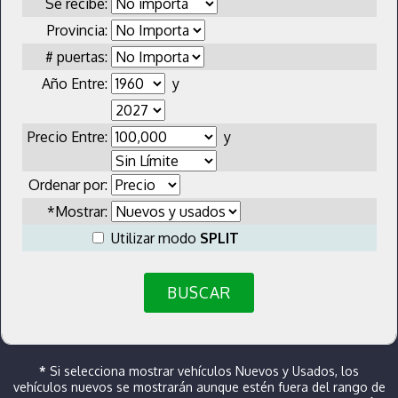
Se recibe:
Provincia:
# puertas:
Año Entre:
y
Precio Entre:
y
Ordenar por:
*Mostrar:
Utilizar modo
SPLIT
BUSCAR
*
Si selecciona mostrar vehículos Nuevos y Usados, los
vehículos nuevos se mostrarán aunque estén fuera del rango de