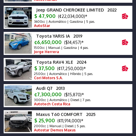
Jeep GRAND CHEROKEE LIMITED 2022
$ 47,900
(¢22,034,000)*
3600cc | Automático | Gasolina | 5 pas.
AutoStar
Toyota YARIS IA 2019
¢6,650,000
($14,457)*
1500cc | Manual | Gasolina | 4 pas.
Jorge Herrera
Toyota RAV4 XLE 2024
$ 37,500
(¢17,250,000)*
2500cc | Automático | Híbrido | 5 pas.
Cori Motors S.A.
Audi Q7 2013
¢7,300,000
($15,870)*
3000cc | Automático | Diesel | 7 pas.
Autotech Costa Rica
Maxus T60 COMFORT 2025
$ 25,900
(¢11,914,000)*
2000cc | Manual | Diesel | 5 pas.
Autostar Demos Maxus