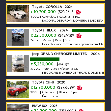
Toyota COROLLA 2024
¢ 10,700,000
($23,261)*
1800cc | Automático | Gasolina | 5 pas.
NACIONAL DE PURDY KILOMETRAJE BAJO ESTA IMPECABLE
Toyota HILUX 2024
¢ 22,500,000
($48,913)*
2400cc | Manual | Diesel | 5 pas.
Excelente estado como nuevo suspensión completa old man e
Jeep GRAND CHEROKEE LIMITED 2006
¢ 5,250,000
($11,413)*
3700cc | Automático | Híbrido | 5 pas.
¡NEGOCIABLE¡ LIMITED OFF-ROAD DOBLE, MEJOR SISTEMA
Toyota CH-R 2020
¢ 12,700,000
($27,609)*
1800cc | Automático | Híbrido | 5 pas.
Único dueño
BMW IX2 2025
¢ 24,200,000
($52,609)*