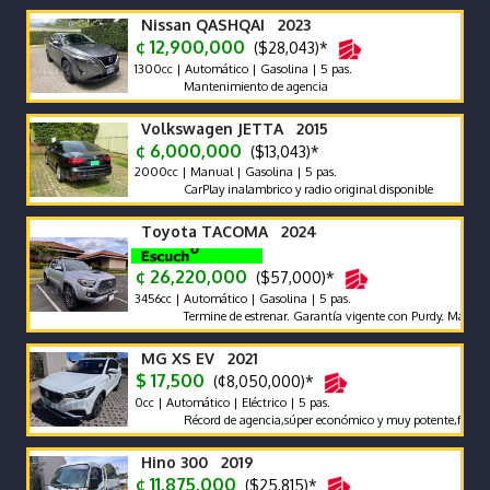
Nissan QASHQAI 2023
¢ 12,900,000
($28,043)*
1300cc | Automático | Gasolina | 5 pas.
Mantenimiento de agencia
Volkswagen JETTA 2015
¢ 6,000,000
($13,043)*
2000cc | Manual | Gasolina | 5 pas.
CarPlay inalambrico y radio original disponible
Toyota TACOMA 2024
¢ 26,220,000
($57,000)*
3456cc | Automático | Gasolina | 5 pas.
Termine de estrenar. Garantía vigente con Purdy. Mantenimient
MG XS EV 2021
$ 17,500
(¢8,050,000)*
0cc | Automático | Eléctrico | 5 pas.
Récord de agencia,súper económico y muy potente,full extras,p
Hino 300 2019
¢ 11,875,000
($25,815)*