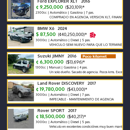
Ford EXPLORER XLT 2016
¢ 9,250,000
($20,109)*
2300cc | Automático | Gasolina | 7 pas.
COMPRADO EN AGENCIA, VERSION XLT, FINANCIAMIENT
BMW X6 2024
$ 87,500
(¢40,250,000)*
3000cc | Automático | Diesel | 5 pas.
VEHICULO SEMI NUEVO PARA QUE LO TERMINE DE ESTRE
Suzuki JIMNY 2016
¢ 6,300,000
($13,696)*
1300cc | Manual | Gasolina | 4 pas.
Un solo dueño. Sacado de agencia. Pocos kms. Excelentes Condi
Land Rover DISCOVERY 2017
¢ 19,780,000
($43,000)*
3000cc | Automático | Diesel | 7 pas.
IMPECABLE - MANTENIMENTO DE AGENCIA
Rover SPORT 2017
¢ 18,500,000
($40,217)*
3000cc | Automático | Diesel | 5 pas.
Vehiculo en excelentes condiciónes muy buen mantenimiento.