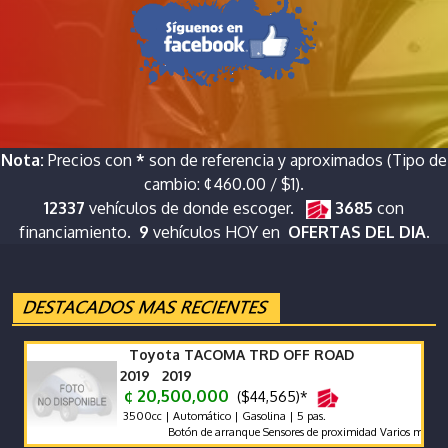
Nota:
Precios con
*
son de referencia y aproximados (Tipo de
cambio: ¢460.00 / $1).
12337
vehículos de donde escoger.
3685
con
financiamiento.
9
vehículos HOY en
OFERTAS DEL DIA.
Toyota TACOMA TRD OFF ROAD
2019 2019
¢ 20,500,000
($44,565)*
3500cc | Automático | Gasolina | 5 pas.
Botón de arranque Sensores de proximidad Varios modos de ma