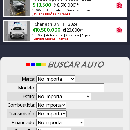
$ 18,500
(¢8,510,000)*
1000cc | Automático | Gasolina | 5 pas.
Javier Quirós Corrales
Changan UNI T 2024
¢10,580,000
($23,000)*
1500cc | Automático | Gasolina | 5 pas.
Suzuki Motor Center
Marca:
Modelo:
Estilo:
Combustible:
Transmisión:
Financiado: