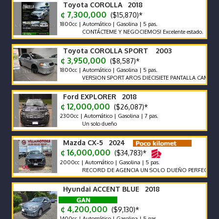
Toyota COROLLA 2018
¢ 7,300,000
($15,870)*
1800cc | Automático | Gasolina | 5 pas.
CONTÁCTEME Y NEGOCIEMOS! Excelente estado.
Toyota COROLLA SPORT 2003
¢ 3,950,000
($8,587)*
1800cc | Automático | Gasolina | 5 pas.
VERSION SPORT AROS DIECISIETE PANTALLA CAMARA FU
Ford EXPLORER 2018
¢ 12,000,000
($26,087)*
2300cc | Automático | Gasolina | 7 pas.
Un solo dueño
Mazda CX-5 2024
¢ 16,000,000
($34,783)*
2000cc | Automático | Gasolina | 5 pas.
RECORD DE AGENCIA UN SOLO DUEÑO PERFECTO ESTAD
Hyundai ACCENT BLUE 2018
¢ 4,200,000
($9,130)*
1400cc | Automático | Gasolina | 5 pas.