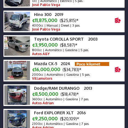
0cc | Automático | Eléctrico | 5 pas.
José Pablo Vega
Hino 300 2019
¢11,875,000
($25,815)*
4000cc | Manual | Diesel | 3 pas.
José Pablo Vega
Toyota COROLLA SPORT 2003
¢3,950,000
($8,587)*
1800cc | Automático | Gasolina | 5 pas.
Autos A&Y
Mazda CX-5 2024
¢16,000,000
($34,783)*
2000cc | Automático | Gasolina | 5 pas.
Villamotors
Dodge/RAM DURANGO 2013
¢8,500,000
($18,478)*
3600cc | Automático | Gasolina | 7 pas.
Autos Adrian
Ford EXPLORER XLT 2016
¢9,250,000
($20,109)*
2300cc | Automático | Gasolina | 7 pas.
Autos Adrian