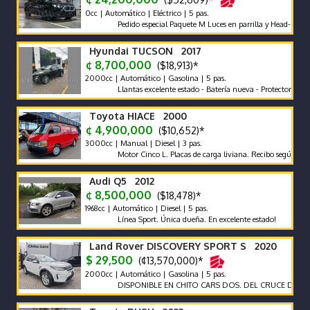
0cc | Automático | Eléctrico | 5 pas.
Pedido especial Paquete M Luces en parrilla y Head-Up Display 
Hyundai TUCSON 2017
¢ 8,700,000
($18,913)*
2000cc | Automático | Gasolina | 5 pas.
Llantas excelente estado - Batería nueva - Protector de cajuela 
Toyota HIACE 2000
¢ 4,900,000
($10,652)*
3000cc | Manual | Diesel | 3 pas.
Motor Cinco L. Placas de carga liviana. Recibo según marca y c
Audi Q5 2012
¢ 8,500,000
($18,478)*
1968cc | Automático | Diesel | 5 pas.
Línea Sport. Única dueña. En excelente estado!
Land Rover DISCOVERY SPORT S 2020
$ 29,500
(¢13,570,000)*
2000cc | Automático | Gasolina | 5 pas.
DISPONIBLE EN CHITO CARS DOS. DEL CRUCE DE LA PANA