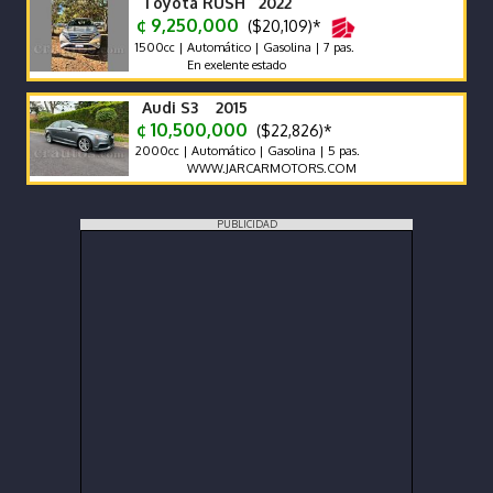
Toyota RUSH 2022
¢ 9,250,000
($20,109)*
1500cc | Automático | Gasolina | 7 pas.
En exelente estado
Audi S3 2015
¢ 10,500,000
($22,826)*
2000cc | Automático | Gasolina | 5 pas.
WWW.JARCARMOTORS.COM
PUBLICIDAD