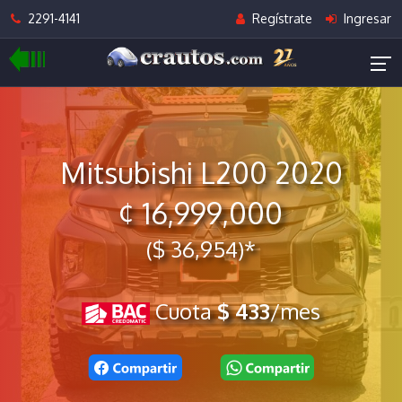
2291-4141
Regístrate
Ingresar
Mitsubishi L200 2020
¢ 16,999,000
($ 36,954)*
Cuota
$ 433
/mes