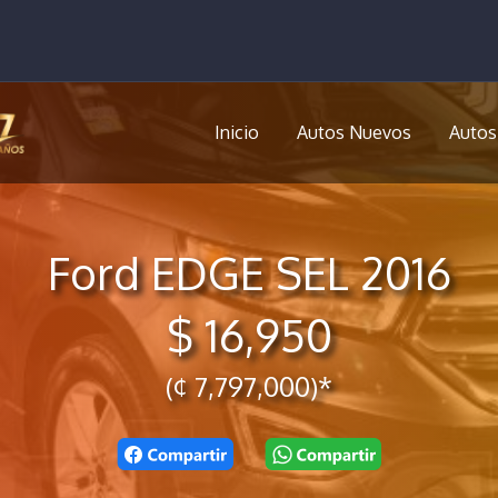
Inicio
Autos Nuevos
Autos
Ford EDGE SEL 2016
$ 16,950
(¢ 7,797,000)*