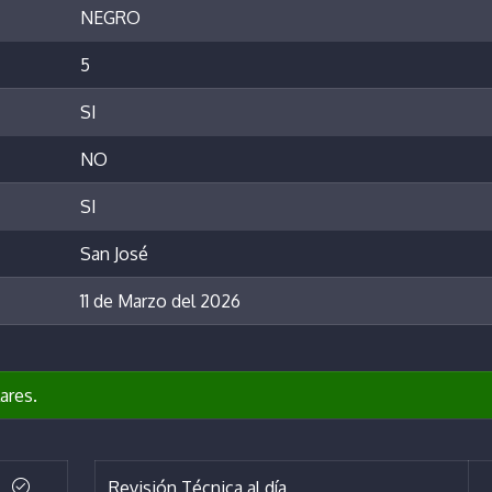
NEGRO
5
SI
NO
SI
San José
11 de Marzo del 2026
ares.
Revisión Técnica al día