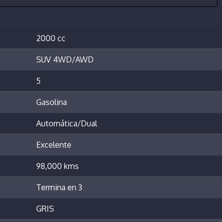
2000 cc
SUV 4WD/AWD
5
Gasolina
Automática/Dual
Excelente
98,000 kms
Termina en 3
GRIS