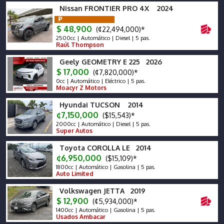
Nissan FRONTIER PRO 4X 2024
$ 48,900
(¢22,494,000)*
2500cc | Automático | Diesel | 5 pas.
Raúl Thompson
Geely GEOMETRY E 225 2026
$ 17,000
(¢7,820,000)*
0cc | Automático | Eléctrico | 5 pas.
Moacyr Z Motors
Hyundai TUCSON 2014
¢7,150,000
($15,543)*
2000cc | Automático | Diesel | 5 pas.
Super Autos
Toyota COROLLA LE 2014
¢6,950,000
($15,109)*
1800cc | Automático | Gasolina | 5 pas.
Auto Limited
Volkswagen JETTA 2019
$ 12,900
(¢5,934,000)*
1400cc | Automático | Gasolina | 5 pas.
Usados Ambacar