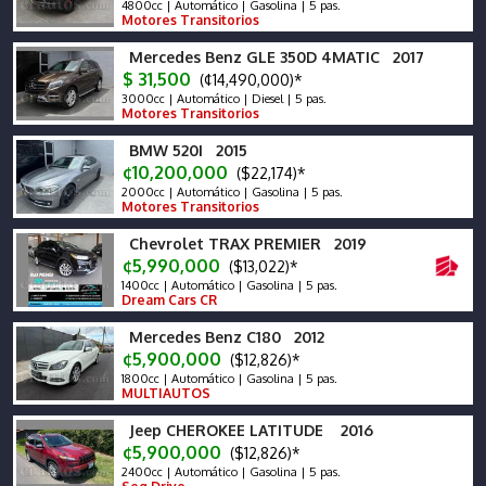
4800cc | Automático | Gasolina | 5 pas.
Motores Transitorios
Mercedes Benz GLE 350D 4MATIC 2017
$ 31,500
(¢14,490,000)*
3000cc | Automático | Diesel | 5 pas.
Motores Transitorios
BMW 520I 2015
¢10,200,000
($22,174)*
2000cc | Automático | Gasolina | 5 pas.
Motores Transitorios
Chevrolet TRAX PREMIER 2019
¢5,990,000
($13,022)*
1400cc | Automático | Gasolina | 5 pas.
Dream Cars CR
Mercedes Benz C180 2012
¢5,900,000
($12,826)*
1800cc | Automático | Gasolina | 5 pas.
MULTIAUTOS
Jeep CHEROKEE LATITUDE 2016
¢5,900,000
($12,826)*
2400cc | Automático | Gasolina | 5 pas.