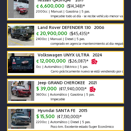
¢ 6,600,000
($14,348)*
2000cc | Manual | Gasolina | 5 pas.
Impecable todo al día - se recibe vehículo menor valor garantía 
Land Rover DEFENDER 130 2006
¢ 20,900,000
($45,435)*
2400cc | Manual | Diesel | 5 pas.
comprado en agencia-mantenimiento al dia respaldo -pocos ki
Volkswagen UNYX ULTRA 2024
¢ 12,000,000
($26,087)*
0cc | Automático | Eléctrico | 5 pas.
Carro prácticamente nuevo se está vendiendo por compra de o
Jeep GRAND CHEROKEE 2021
$ 39,000
(¢17,940,000)*
3600cc | Automático | Gasolina | 5 pas.
Impecable
Hyundai SANTA FE 2015
$ 15,500
(¢7,130,000)*
2200cc | Automático | Diesel | 5 pas.
Poco km. Excelente estado Super Económico