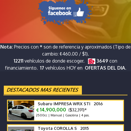
Nota:
Precios con
*
son de referencia y aproximados (Tipo de
cambio: ¢460.00 / $1).
12211
vehículos de donde escoger.
3649
con
financiamiento.
17
vehículos HOY en
OFERTAS DEL DIA.
Subaru IMPRESA WRX STI 2016
¢ 14,900,000
($32,391)*
2500cc | Manual | Gasolina | 4 pas.
Toyota COROLLA S 2015