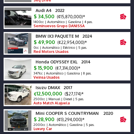
Seq Drive
Audi A4 2022
$ 34,500
(¢15,870,000)*
1400cc | Automático | Gasolina | 4 pas.
Seminuevos Grupo DANISSA
BMW IX3 PAQUETE M 2024
$ 49,900
(¢22,954,000)*
0cc | Automático | Eléctrico | 5 pas.
Red Motors Usados
Honda ODYSSEY EXL 2014
$ 15,900
(¢7,314,000)*
3471cc | Automático | Gasolina | 8 pas.
Veinsa Usados
Isuzu DMAX 2017
¢12,500,000
($27,174)*
2500cc | Manual | Diesel | 5 pas.
Auto Match Alajuela
Mini COOPER S COUNTRYMAN 2020
$ 28,900
(¢13,294,000)*
2000cc | Automático | Gasolina | 5 pas.
Luxury Car