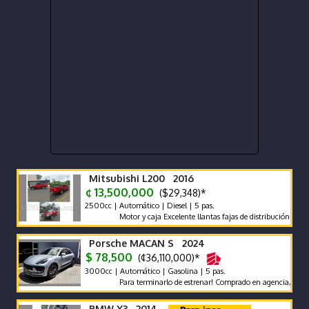
Mitsubishi L200 2016
¢ 13,500,000
($29,348)*
2500cc | Automático | Diesel | 5 pas.
Motor y caja Excelente llantas fajas de distribución y bateri
Porsche MACAN S 2024
$ 78,500
(¢36,110,000)*
3000cc | Automático | Gasolina | 5 pas.
Para terminarlo de estrenar! Comprado en agencia, único dueñ
BMW X3 2014