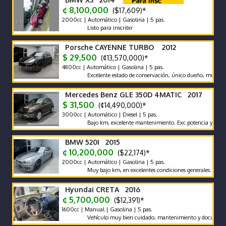
¢ 8,100,000
($17,609)*
2000cc | Automático | Gasolina | 5 pas.
Listo para inscribir
Porsche CAYENNE TURBO 2012
$ 29,500
(¢13,570,000)*
4800cc | Automático | Gasolina | 5 pas.
Excelente estado de conservación, único dueño, muy bajo km,
Mercedes Benz GLE 350D 4MATIC 2017
$ 31,500
(¢14,490,000)*
3000cc | Automático | Diesel | 5 pas.
Bajo km, excelente mantenimiento. Exc potencia y bajo consu
BMW 520I 2015
¢ 10,200,000
($22,174)*
2000cc | Automático | Gasolina | 5 pas.
Muy bajo km, en excelentes condiciones generales. Vehículo n
Hyundai CRETA 2016
¢ 5,700,000
($12,391)*
1600cc | Manual | Gasolina | 5 pas.
Vehículo muy bien cuidado, mantenimiento y documentos al día,