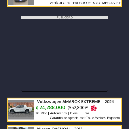
VEHÍCULO EN PERFECTO ESTADO-IMPECABLE-POCO KILO
PUBLICIDAD
Volkswagen AMAROK EXTREME 2024
¢ 24,288,000
($52,800)*
3000cc | Automático | Diesel | 5 pas.
Garantía de agencia.rack Thule.Estribos. Pegadero. Tapa Rígid
Nissan QASHQAI 2017