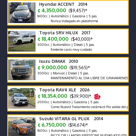
Hyundai ACCENT 2014
¢ 4,350,000
($9,457)*
1600cc | Automático | Gasolina | 5 pas.
Nunca trabajado en plataforma
Toyota SRV HILUX 2017
¢ 18,400,000
($40,000)*
3000cc | Automático | Diesel | 5 pas.
Exelente carro muy cuidado
Isuzu DIMAX 2010
¢ 9,000,000
($19,565)*
3000cc | Manual | Diesel | 5 pas.
MANTENIMIENTO AL DIA-LIBRE DE GRAVAMENES-LLANTAS 
Toyota RAV4 XLE 2026
¢ 18,354,000
($39,900)*
2000cc | Automático | Gasolina | 5 pas.
Como Nuevo! Tratamiento cerámico! Por salida del país no se n
Suzuki VITARA GL PLUX 2014
¢ 6,750,000
($14,674)*
1600cc | Automático | Gasolina | 5 pas.
BICOLOR LLANTAS FIRESTONE NUEVAS KEYLESS ENCED