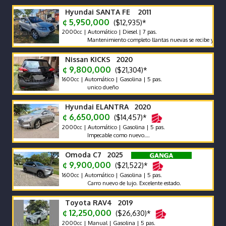
Hyundai SANTA FE 2011
¢ 5,950,000
($12,935)*
2000cc | Automático | Diesel | 7 pas.
Mantenimiento completo llantas nuevas se recibe y se financia
Nissan KICKS 2020
¢ 9,800,000
($21,304)*
1600cc | Automático | Gasolina | 5 pas.
unico dueño
Hyundai ELANTRA 2020
¢ 6,650,000
($14,457)*
2000cc | Automático | Gasolina | 5 pas.
Impecable como nuevo….
Omoda C7 2025
¢ 9,900,000
($21,522)*
1600cc | Automático | Gasolina | 5 pas.
Carro nuevo de lujo. Excelente estado.
Toyota RAV4 2019
¢ 12,250,000
($26,630)*
2000cc | Manual | Gasolina | 5 pas.