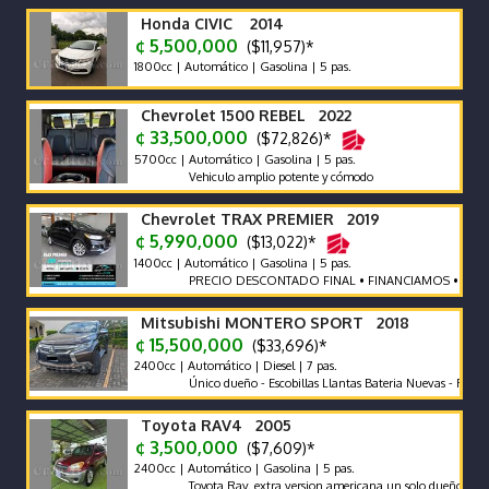
Honda CIVIC 2014
¢ 5,500,000
($11,957)*
1800cc | Automático | Gasolina | 5 pas.
Chevrolet 1500 REBEL 2022
¢ 33,500,000
($72,826)*
5700cc | Automático | Gasolina | 5 pas.
Vehiculo amplio potente y cómodo
Chevrolet TRAX PREMIER 2019
¢ 5,990,000
($13,022)*
1400cc | Automático | Gasolina | 5 pas.
PRECIO DESCONTADO FINAL • FINANCIAMOS • RECIBIM
Mitsubishi MONTERO SPORT 2018
¢ 15,500,000
($33,696)*
2400cc | Automático | Diesel | 7 pas.
Único dueño - Escobillas Llantas Bateria Nuevas - Recor de A
Toyota RAV4 2005
¢ 3,500,000
($7,609)*
2400cc | Automático | Gasolina | 5 pas.
Toyota Rav. extra version americana un solo dueño.