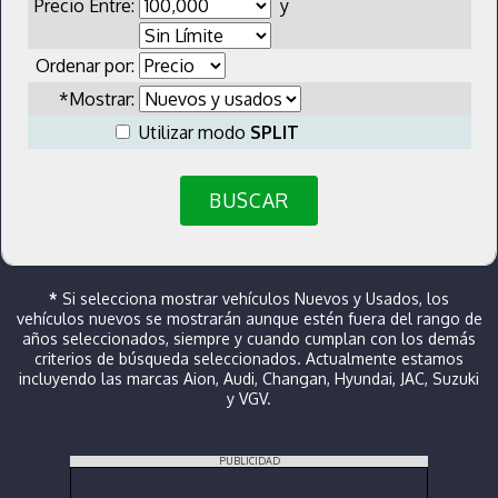
Precio Entre:
y
Ordenar por:
*Mostrar:
Utilizar modo
SPLIT
BUSCAR
*
Si selecciona mostrar vehículos Nuevos y Usados, los
vehículos nuevos se mostrarán aunque estén fuera del rango de
años seleccionados, siempre y cuando cumplan con los demás
criterios de búsqueda seleccionados. Actualmente estamos
incluyendo las marcas Aion, Audi, Changan, Hyundai, JAC, Suzuki
y VGV.
PUBLICIDAD