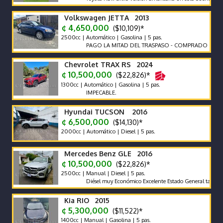
Volkswagen JETTA 2013
¢ 4,650,000
($10,109)*
2500cc | Automático | Gasolina | 5 pas.
PAGO LA MITAD DEL TRASPASO - COMPRADO EN CR
Chevrolet TRAX RS 2024
¢ 10,500,000
($22,826)*
1300cc | Automático | Gasolina | 5 pas.
IMPECABLE.
Hyundai TUCSON 2016
¢ 6,500,000
($14,130)*
2000cc | Automático | Diesel | 5 pas.
Mercedes Benz GLE 2016
¢ 10,500,000
($22,826)*
2500cc | Manual | Diesel | 5 pas.
Diésel muy Económico Excelente Estado General tapicería exce
Kia RIO 2015
¢ 5,300,000
($11,522)*
1400cc | Manual | Gasolina | 5 pas.