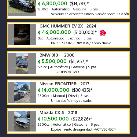
¢ 6,800,000
($14,783)*
1800cc | Automático | Gasolina | 5 pas.
Vehículo en excelente estado. Versión sport. Caja sétima
GMC HUMMER EV 2X 2024
¢ 46,000,000
($100,000)*
0cc | Automático | Eléctrico | 5 pas.
PROCESO INSCRIPCION/ Como Nuevo
BMW 318 I 2008
¢ 5,500,000
($11,957)*
1995cc | Automático | Gasolina | 5 pas.
TIPO DEPORTIVO
Nissan FRONTIER 2017
¢ 14,000,000
($30,435)*
2500cc | Manual | Diesel | 5 pas.
Unico dueño muy cuidado.
Mazda CX-5 2018
¢ 10,500,000
($22,826)*
2500cc | Automático | Gasolina | 5 pas.
Equipamiento de seguridad i-ACTIVSENSE™