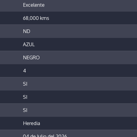
Excelente
68,000 kms
ND
AZUL
NEGRO
4
SI
SI
SI
Heredia
04 de Julio del 2026