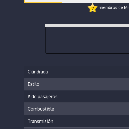
miembros de Micr
2
Cilindrada
Estilo
# de pasajeros
Combustible
Transmisión