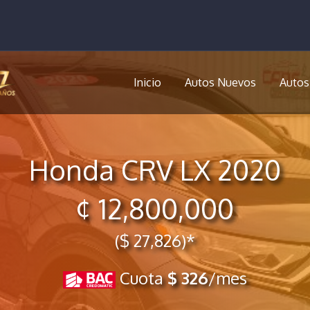
Inicio
Autos Nuevos
Autos
Honda CRV LX 2020
¢ 12,800,000
($ 27,826)*
Cuota
$ 326
/mes