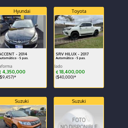
Hyundai
Toyota
ACCENT -
2014
SRV HILUX -
2017
Automático - 5 pas.
Automático - 5 pas.
Nunca trabajado en plataforma
Exelente carro muy cui
 4,350,000
¢ 18,400,000
$9,457)*
($40,000)*
Suzuki
Suzuki