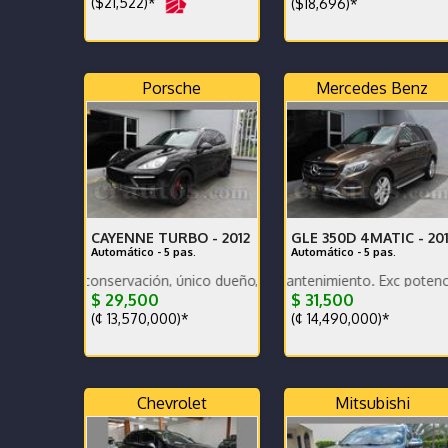
($21,522)*
($18,696)*
Porsche
Mercedes Benz
CAYENNE TURBO -
2012
GLE 350D 4MATIC -
20
Automático - 5 pas.
Automático - 5 pas.
 conservación, único dueño, muy bajo km, nacional. Vehículo de opor
Bajo km, excelente mantenimiento. Exc potencia y bajo co
Muy bajo km, en excelentes
$ 29,500
$ 31,500
(¢ 13,570,000)*
(¢ 14,490,000)*
Chevrolet
Mitsubishi