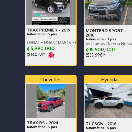
TRAX PREMIER -
2019
MONTERO SPORT -
Automático - 5 pas.
2018
Automático - 7 pas.
O FINAL • FINANCIAMOS • RECIBIMOS • DAMOS GARANTÍA
Único dueño - Escobillas Llantas Bateria Nuevas - Recor 
¢ 5,990,000
¢ 15,500,000
($13,022)*
($33,696)*
Chevrolet
Hyundai
TRAX RS -
2024
TUCSON -
2016
Automático - 5 pas.
Automático - 5 pas.