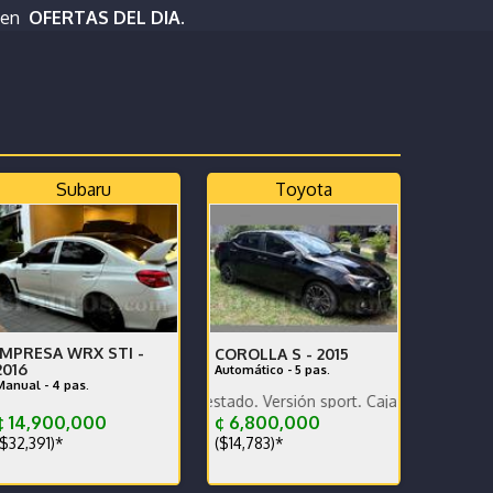
 en
OFERTAS DEL DIA.
Subaru
Toyota
IMPRESA WRX STI -
COROLLA S -
2015
2016
Automático - 5 pas.
Manual - 4 pas.
ura Caja en perfecto estado
ulo en excelente estado. Versión sport. Caja sétima
 14,900,000
¢ 6,800,000
$32,391)*
($14,783)*