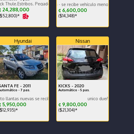
tribos. Pegadero. Tapa Rígida y canasta Thule extra
E-PERFECTO MANTENIMIENTO PREVENTIVO
ecable todo al día - se recibe vehículo menor valor garantía x escrito.
 24,288,000
¢ 6,600,000
$52,800)*
($14,348)*
Hyundai
Nissan
SANTA FE -
2011
KICKS -
2020
Automático - 7 pas.
Automático - 5 pas.
vas se recibe y se financia traspaso incluido en efectivo
unico dueño
 5,950,000
¢ 9,800,000
$12,935)*
($21,304)*