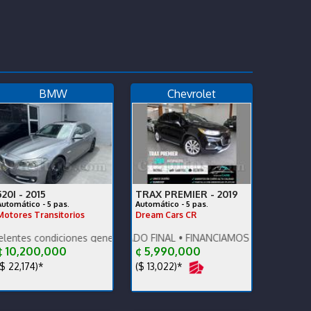
BMW
Chevrolet
520I -
2015
TRAX PREMIER -
2019
Automático - 5 pas.
Automático - 5 pas.
Motores Transitorios
Dream Cars CR
ad!
. Financiamiento disponible.
iciones generales. Vehículo nacional.
RECIO DESCONTADO FINAL • FINANCIAMOS • RECIBIMOS • DAMOS 
 10,200,000
¢ 5,990,000
$ 22,174)*
($ 13,022)*