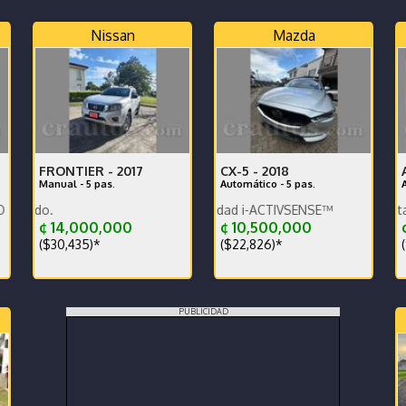
Nissan
Mazda
FRONTIER -
2017
CX-5 -
2018
Manual - 5 pas.
Automático - 5 pas.
VO
Equipamiento de seguridad i-ACTIVSENSE™
Unico dueño muy cuidado.
¢ 14,000,000
¢ 10,500,000
¢
($30,435)*
($22,826)*
(
PUBLICIDAD