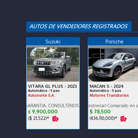
Suzuki
Porsche
VITARA GL PLUS -
2023
MACAN S -
2024
Automático - 5 pas.
Automático - 5 pas.
Autonorte S.A.
Motores Transitorios
, GARANTÍA. CONSULTENOS POR AUTOS QUE RECIBIMOS.
Para terminarlo de estrenar! Comprado en agencia, único
Excelente estado de cons
¢ 9,900,000
$ 78,500
($ 21,522)*
(¢36,110,000)*