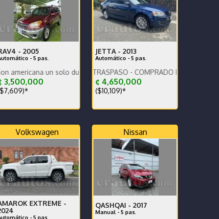
RAV4 -
2005
JETTA -
2013
Automático - 5 pas.
Automático - 5 pas.
na un solo dueño.
O LA MITAD DEL TRASPASO - COMPRADO EN CR
 3,500,000
¢ 4,650,000
$7,609)*
($10,109)*
Volkswagen
Nissan
AMAROK EXTREME -
QASHQAI -
2017
2024
Manual - 5 pas.
Automático - 5 pas.