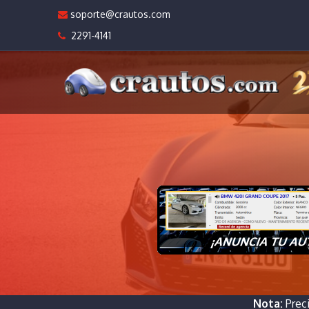
soporte@crautos.com
2291-4141
Nota:
Prec