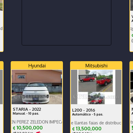
e necesita!Garantía! Mant.Incluido!
 TRASPASO
BICOLOR LLANTAS FIRESTONE N
¢
(
Hyundai
Mitsubishi
STARIA -
2022
L200 -
2016
Manual - 10 pas.
Automático - 5 pas.
REZ ZELEDON IMPECABLE VEHICULO FAMILIAR NUNCA USADO PARA 
Para terminarlo de estrenar! Compr
cio negociable recién pintado
Motor y caja Excelente llantas fajas de distribución y bateria nu
¢ 10,500,000
$
¢ 13,500,000