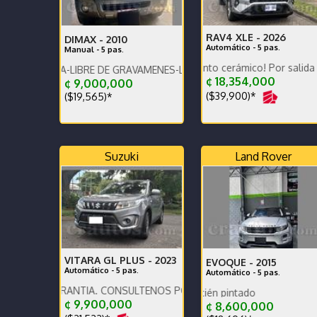
RAV4 XLE -
2026
DIMAX -
2010
Automático - 5 pas.
Manual - 5 pas.
Como Nuevo! Tratamiento cerámico! Por salida del país no s
DIA-LIBRE DE GRAVAMENES-LLANTAS EN BUEN ESTADO-LISTO PARA
¢ 18,354,000
¢ 9,000,000
($39,900)*
($19,565)*
Suzuki
Land Rover
VITARA GL PLUS -
2023
EVOQUE -
2015
Automático - 5 pas.
Automático - 5 pas.
GARANTÍA. CONSULTENOS POR AUTOS QUE RECIBIMOS.
UNICO DUEÑO ESTA EN PE
Pre
¢ 9,900,000
¢ 8,600,000