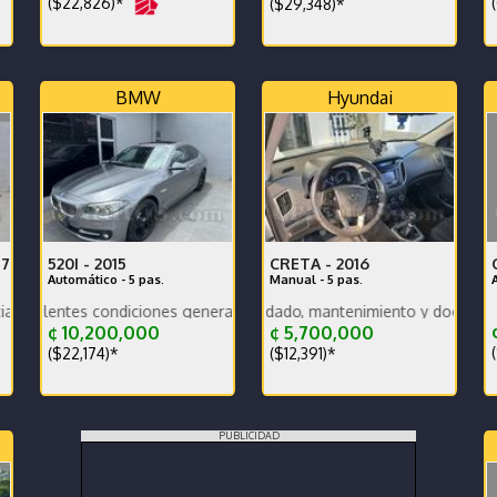
($22,826)*
(
($29,348)*
BMW
Hyundai
17
520I -
2015
CRETA -
2016
Automático - 5 pas.
Manual - 5 pas.
tunidad!
nsumo. Financiamiento disponible.
 condiciones generales. Vehículo nacional.
Vehículo muy bien cuidado, mantenimiento y documentos al día, kil
¢
¢ 10,200,000
¢ 5,700,000
(
($22,174)*
($12,391)*
PUBLICIDAD