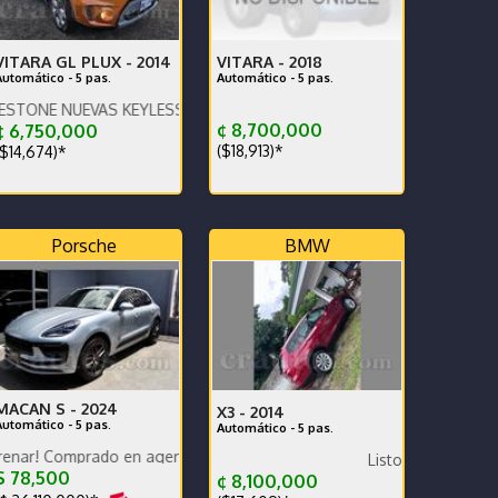
VITARA GL PLUX -
2014
VITARA -
2018
Automático - 5 pas.
Automático - 5 pas.
UEVAS KEYLESS ENCEDIDO DE BOTON MUY ECONOMICO Y COMPACT
¢ 8,700,000
 6,750,000
($18,913)*
$14,674)*
Porsche
BMW
MACAN S -
2024
X3 -
2014
Automático - 5 pas.
Automático - 5 pas.
TURISMO
ado en agencia, único dueño, garantía de fábrica, financiamiento.
evas Dekra cámaras pantalla y GPS
Listo para inscribir
 78,500
¢ 8,100,000