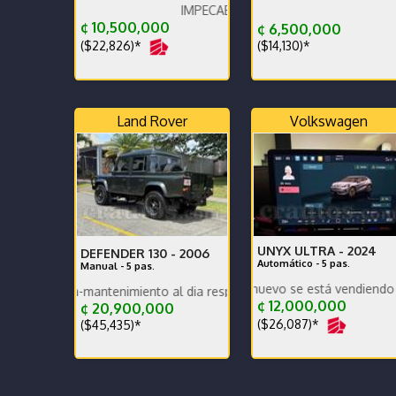
IMPECABLE.
Diésel muy Económico Excel
¢ 10,500,000
¢ 6,500,000
($22,826)*
($14,130)*
Land Rover
Volkswagen
UNYX ULTRA -
2024
DEFENDER 130 -
2006
Automático - 5 pas.
Manual - 5 pas.
Carro prácticamente nuevo se está vendiendo por compra
a-mantenimiento al dia respaldo -pocos kilometros-
¢ 12,000,000
¢ 20,900,000
($26,087)*
($45,435)*