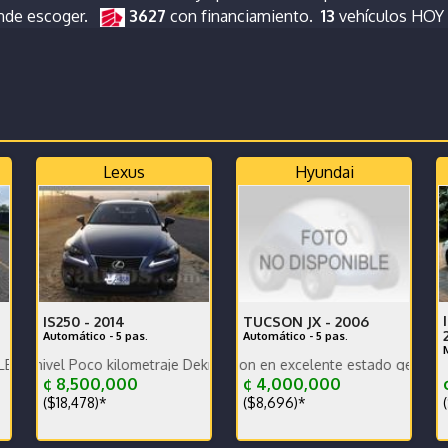
onde escoger.
3627
con financiamiento.
13
vehículos HOY
Lexus
Hyundai
IS250 -
2014
TUCSON JX -
2006
Automático - 5 pas.
Automático - 5 pas.
Poco kilometraje Dekra limpio Full extras Muy bien cuidado Economic
Se vende Hyundai Tucson en excelente estado general. Buena Pint
Vehíc
¢ 8,500,000
¢ 4,000,000
¢
($18,478)*
($8,696)*
(