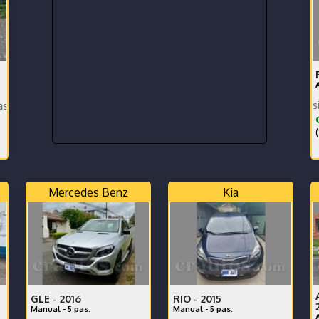
Toyota Rav. extra version america
PAG
de Agencia - No ha tenido Choques
¢
(
Mercedes Benz
Kia
GLE -
2016
RIO -
2015
Manual - 5 pas.
Manual - 5 pas.