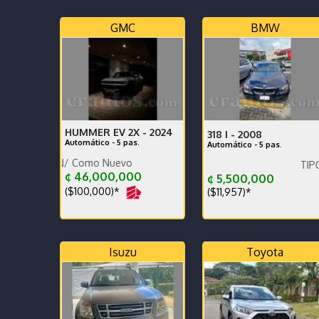
GMC
BMW
HUMMER EV 2X -
2024
318 I -
2008
Automático - 5 pas.
Automático - 5 pas.
ON/ Como Nuevo
TIPO DEPORTI
¢ 46,000,000
¢ 5,500,000
($100,000)*
($11,957)*
Isuzu
Toyota