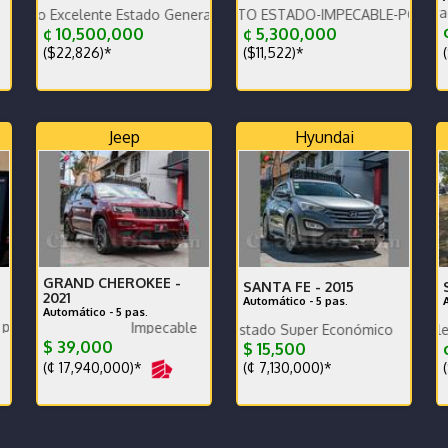
Garantía de agencia.rack Thule.Es
ente Estado General tapicería excelente
VEHÍCULO EN PERFECTO ESTADO-IMPECABLE-POCO KILOMETRAJ
Imp
¢
¢ 10,500,000
¢ 5,300,000
(
($22,826)*
($11,522)*
Jeep
Hyundai
GRAND CHEROKEE -
SANTA FE -
2015
2021
Automático - 5 pas.
Automático - 5 pas.
 de otro.
Impecable
Poco km. Excelente estado Super Económico
Mantenimiento completo llantas nue
$ 39,000
$ 15,500
¢
(¢ 17,940,000)*
(¢ 7,130,000)*
(