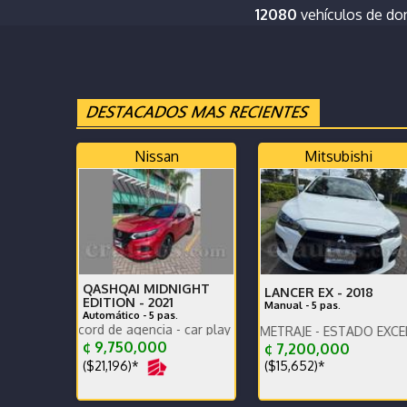
12080
vehículos de d
Nissan
Mitsubishi
QASHQAI MIDNIGHT
LANCER EX -
2018
EDITION -
2021
Manual - 5 pas.
Automático - 5 pas.
ecord de agencia - car play - poco km un solo dueño
CAR PLAY - POCO KILOMETRAJE - ESTADO EXCELENTE -
Calidad Toyota a otro nivel 
¢ 9,750,000
¢ 7,200,000
($21,196)*
($15,652)*