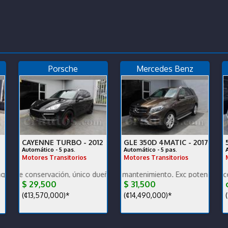
Porsche
Mercedes Benz
CAYENNE TURBO -
2012
GLE 350D 4MATIC -
2017
Automático - 5 pas.
Automático - 5 pas.
Motores Transitorios
Motores Transitorios
 dueño, garantía de fábrica, financiamiento.
ervación, único dueño, muy bajo km, nacional. Vehículo de oportunid
Bajo km, excelente mantenimiento. Exc potencia y bajo consumo
Muy bajo km, en excelentes cond
P
$ 29,500
$ 31,500
¢
(¢13,570,000)*
(¢14,490,000)*
(