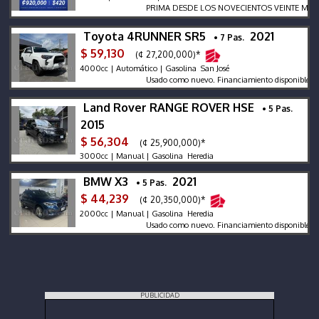
PRIMA DESDE LOS NOVECIENTOS VEINTE MIL COL
Toyota 4RUNNER SR5
2021
• 7 Pas.
$ 59,130
(¢ 27,200,000)*
4000cc | Automático | Gasolina San José
Usado como nuevo. Financiamiento disponible.
Land Rover RANGE ROVER HSE
• 5 Pas.
2015
$ 56,304
(¢ 25,900,000)*
3000cc | Manual | Gasolina Heredia
BMW X3
2021
• 5 Pas.
$ 44,239
(¢ 20,350,000)*
2000cc | Manual | Gasolina Heredia
Usado como nuevo. Financiamiento disponible.
PUBLICIDAD