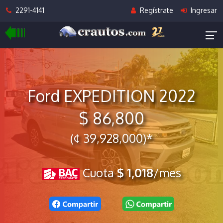
2291-4141
Regístrate
Ingresar
Ford EXPEDITION 2022
$ 86,800
(¢ 39,928,000)*
Cuota
$ 1,018
/mes