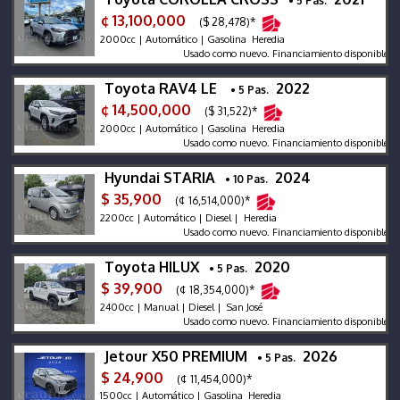
• 5 Pas.
¢ 13,100,000
($ 28,478)*
2000cc | Automático | Gasolina Heredia
Usado como nuevo. Financiamiento disponible.
Toyota RAV4 LE
2022
• 5 Pas.
¢ 14,500,000
($ 31,522)*
2000cc | Automático | Gasolina Heredia
Usado como nuevo. Financiamiento disponible.
Hyundai STARIA
2024
• 10 Pas.
$ 35,900
(¢ 16,514,000)*
2200cc | Automático | Diesel | Heredia
Usado como nuevo. Financiamiento disponible.
Toyota HILUX
2020
• 5 Pas.
$ 39,900
(¢ 18,354,000)*
2400cc | Manual | Diesel | San José
Usado como nuevo. Financiamiento disponible.
Jetour X50 PREMIUM
2026
• 5 Pas.
$ 24,900
(¢ 11,454,000)*
1500cc | Automático | Gasolina Heredia