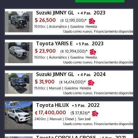
Suzuki JIMNY GL
2023
• 4 Pas.
$ 26,500
(¢ 12,190,000)*
1500cc | Automático | Gasolina Heredia
Usado como nuevo. Financiamiento disponible.
Toyota YARIS E
2023
• 5 Pas.
$ 23,900
(¢ 10,994,000)*
1500cc | Automático | Gasolina Heredia
Usado como nuevo. Financiamiento disponible.
Suzuki JIMNY GL
2024
• 4 Pas.
$ 31,900
(¢ 14,674,000)*
1500cc | Manual | Gasolina Heredia
Usado como nuevo. Financiamiento disponible.
Toyota HILUX
2022
• 5 Pas.
¢ 17,400,000
($ 37,826)*
2400cc | Manual | Diesel | San José
Usado como nuevo. Financiamiento disponible.
Toyota COROLLA CROSS
2021