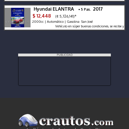
Hyundai ELANTRA
2017
• 5 Pas.
$ 12,448
(¢ 5,726,141)*
2000cc | Automático | Gasolina San José
Vehículo en súper buenas condiciones, se recibe y financi
PUBLICIDAD