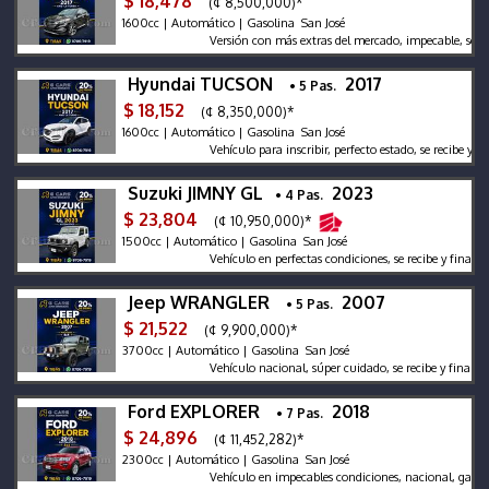
$ 18,478
(¢ 8,500,000)*
1600cc | Automático | Gasolina San José
Versión con más extras del mercado, impecable, se recibe
Hyundai TUCSON
2017
• 5 Pas.
$ 18,152
(¢ 8,350,000)*
1600cc | Automático | Gasolina San José
Vehículo para inscribir, perfecto estado, se recibe y financ
Suzuki JIMNY GL
2023
• 4 Pas.
$ 23,804
(¢ 10,950,000)*
1500cc | Automático | Gasolina San José
Vehículo en perfectas condiciones, se recibe y financia, 
Jeep WRANGLER
2007
• 5 Pas.
$ 21,522
(¢ 9,900,000)*
3700cc | Automático | Gasolina San José
Vehículo nacional, súper cuidado, se recibe y financia
Ford EXPLORER
2018
• 7 Pas.
$ 24,896
(¢ 11,452,282)*
2300cc | Automático | Gasolina San José
Vehículo en impecables condiciones, nacional, garantía p