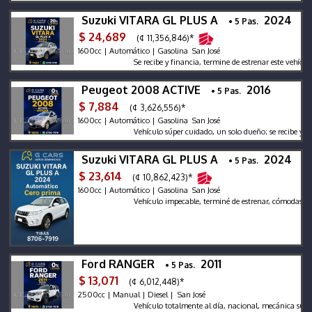
Suzuki VITARA GL PLUS A
2024
• 5 Pas.
$ 24,689
(¢ 11,356,846)*
1600cc | Automático | Gasolina San José
Se recibe y financia, termine de estrenar este vehículo!!
Peugeot 2008 ACTIVE
2016
• 5 Pas.
$ 7,884
(¢ 3,626,556)*
1600cc | Automático | Gasolina San José
Vehículo súper cuidado, un solo dueño; se recibe y finan
Suzuki VITARA GL PLUS A
2024
• 5 Pas.
$ 23,614
(¢ 10,862,423)*
1600cc | Automático | Gasolina San José
Vehículo impecable, terminé de estrenar, cómodas cuota
Ford RANGER
2011
• 5 Pas.
$ 13,071
(¢ 6,012,448)*
2500cc | Manual | Diesel | San José
Vehículo totalmente al día, nacional, mecánica súper bie