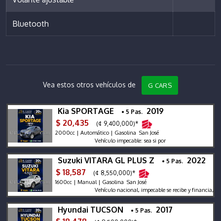
Bluetooth
Vea estos otros vehículos de
G CARS
Kia SPORTAGE
2019
• 5 Pas.
$ 20,435
(¢ 9,400,000)*
2000cc | Automático | Gasolina San José
Vehículo impecable: sea si por
Suzuki VITARA GL PLUS Z
2022
• 5 Pas.
$ 18,587
(¢ 8,550,000)*
1600cc | Manual | Gasolina San José
Vehículo nacional, impecable se recibe y financia, garantí
Hyundai TUCSON
2017
• 5 Pas.