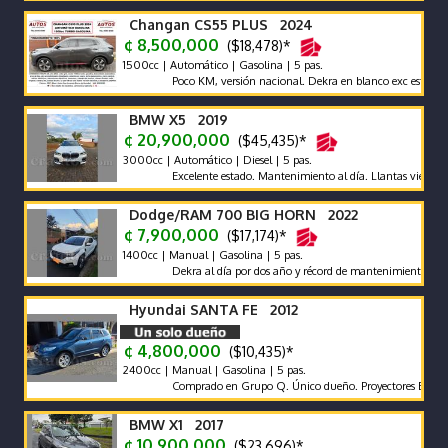
Changan CS55 PLUS 2024
¢ 8,500,000
($18,478)*
1500cc | Automático | Gasolina | 5 pas.
Poco KM, versión nacional. Dekra en blanco exc estado carroc
BMW X5 2019
¢ 20,900,000
($45,435)*
3000cc | Automático | Diesel | 5 pas.
Excelente estado. Mantenimiento al día. Llantas vientiuno do
Dodge/RAM 700 BIG HORN 2022
¢ 7,900,000
($17,174)*
1400cc | Manual | Gasolina | 5 pas.
Dekra al día por dos año y récord de mantenimientos de agenci
Hyundai SANTA FE 2012
¢ 4,800,000
($10,435)*
2400cc | Manual | Gasolina | 5 pas.
Comprado en Grupo Q. Único dueño. Proyectores Biled. Pantal
BMW X1 2017
¢ 10,900,000
($23,696)*