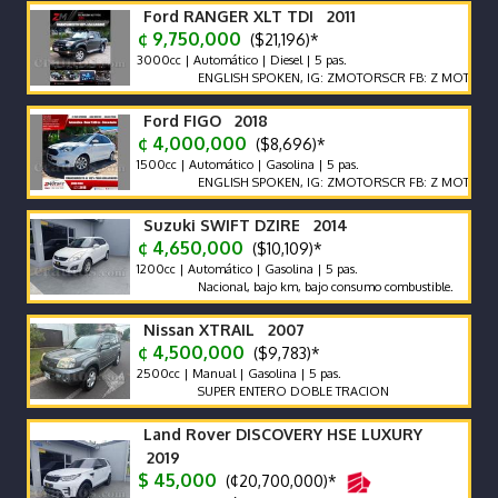
Ford RANGER XLT TDI 2011
¢ 9,750,000
($21,196)*
3000cc | Automático | Diesel | 5 pas.
ENGLISH SPOKEN, IG: ZMOTORSCR FB: Z MOTORS. Contác
Ford FIGO 2018
¢ 4,000,000
($8,696)*
1500cc | Automático | Gasolina | 5 pas.
ENGLISH SPOKEN, IG: ZMOTORSCR FB: Z MOTORS. Contác
Suzuki SWIFT DZIRE 2014
¢ 4,650,000
($10,109)*
1200cc | Automático | Gasolina | 5 pas.
Nacional, bajo km, bajo consumo combustible.
Nissan XTRAIL 2007
¢ 4,500,000
($9,783)*
2500cc | Manual | Gasolina | 5 pas.
SUPER ENTERO DOBLE TRACION
Land Rover DISCOVERY HSE LUXURY
2019
$ 45,000
(¢20,700,000)*