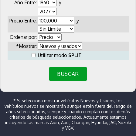
Año Entre:
y
Precio Entre:
y
Ordenar por:
*Mostrar:
Utilizar modo
SPLIT
BUSCAR
*
Si selecciona mostrar vehículos Nuevos y Usados, los
vehículos nuevos se mostrarán aunque estén fuera del rango de
años seleccionados, siempre y cuando cumplan con los demás
criterios de búsqueda seleccionados. Actualmente estamos
incluyendo las marcas Aion, Audi, Changan, Hyundai, JAC, Suzuki
y VGV.