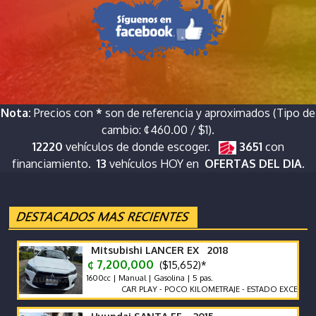
Nota:
Precios con
*
son de referencia y aproximados (Tipo de
cambio: ¢460.00 / $1).
12220
vehículos de donde escoger.
3651
con
financiamiento.
13
vehículos HOY en
OFERTAS DEL DIA.
Mitsubishi LANCER EX 2018
¢ 7,200,000
($15,652)*
1600cc | Manual | Gasolina | 5 pas.
CAR PLAY - POCO KILOMETRAJE - ESTADO EXCELENTE -