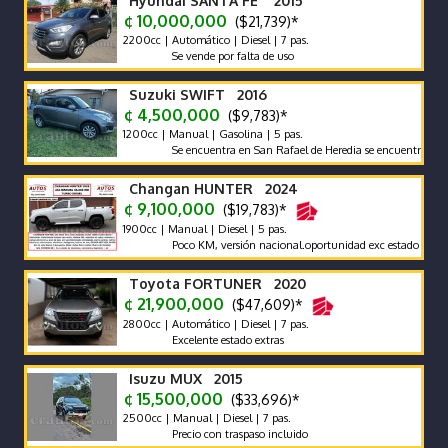
Hyundai SANTA FE 2015
¢ 10,000,000
($21,739)*
2200cc | Automático | Diesel | 7 pas.
Se vende por falta de uso
Suzuki SWIFT 2016
¢ 4,500,000
($9,783)*
1200cc | Manual | Gasolina | 5 pas.
Se encuentra en San Rafael de Heredia se encuentra en excele
Changan HUNTER 2024
¢ 9,100,000
($19,783)*
1900cc | Manual | Diesel | 5 pas.
Poco KM, versión nacional.oportunidad exc estado carrocería
Toyota FORTUNER 2020
¢ 21,900,000
($47,609)*
2800cc | Automático | Diesel | 7 pas.
Excelente estado extras
Isuzu MUX 2015
¢ 15,500,000
($33,696)*
2500cc | Manual | Diesel | 7 pas.
Precio con traspaso incluido