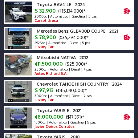
Toyota RAV4 LE 2024
$ 32,900
(¢15,134,000)*
2000cc | Automático | Gasolina | 5 pas.
Carsot Uruca
Mercedes Benz GLE400D COUPE 2021
$ 78,900
(¢36,294,000)*
2925cc | Automático | Diesel | 5 pas.
Luxury Car
Mitsubishi NATIVA 2012
¢11,500,000
($25,000)*
2500cc | Automático | Diesel | 7 pas.
Autos Richard S.A.
Chevrolet TAHOE HIGH COUNTRY 2024
$ 97,913
(¢45,040,000)*
3000cc | Automático | Diesel | 7 pas.
Luxury Car
Toyota YARIS E 2021
¢8,000,000
($17,391)*
1500cc | Automático | Gasolina | 5 pas.
Javier Quirós Corrales
Toyota YARIS 2018