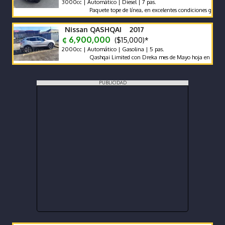
3000cc | Automático | Diesel | 7 pas.
Paquete tope de línea, en excelentes condiciones generales. F
Nissan QASHQAI 2017
¢ 6,900,000
($15,000)*
2000cc | Automático | Gasolina | 5 pas.
Qashqai Limited con Dreka mes de Mayo hoja en Blanco
PUBLICIDAD