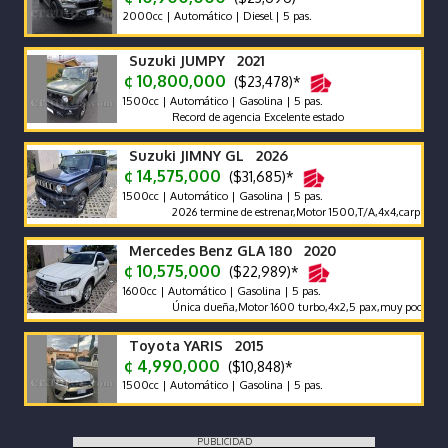
2000cc | Automático | Diesel | 5 pas.
Suzuki JUMPY 2021
¢ 10,800,000
($23,478)*
1500cc | Automático | Gasolina | 5 pas.
Record de agencia Excelente estado
Suzuki JIMNY GL 2026
¢ 14,575,000
($31,685)*
1500cc | Automático | Gasolina | 5 pas.
2026 termine de estrenar,Motor 1500,T/A,4x4,carplay,alfombr
Mercedes Benz GLA 180 2020
¢ 10,575,000
($22,989)*
1600cc | Automático | Gasolina | 5 pas.
Única dueña,Motor 1600 turbo,4x2,5 pax,muy poco km 6500
Toyota YARIS 2015
¢ 4,990,000
($10,848)*
1500cc | Automático | Gasolina | 5 pas.
PUBLICIDAD