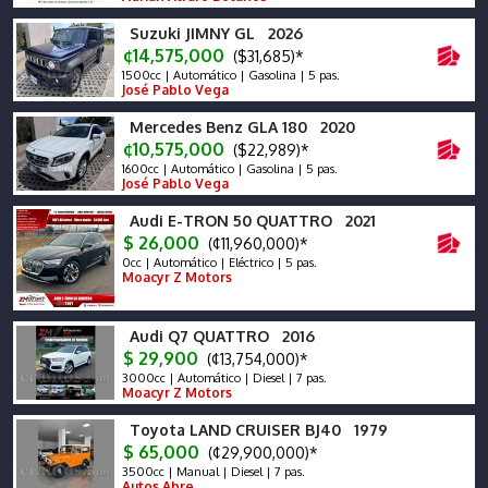
Suzuki JIMNY GL 2026
¢14,575,000
($31,685)*
1500cc | Automático | Gasolina | 5 pas.
José Pablo Vega
Mercedes Benz GLA 180 2020
¢10,575,000
($22,989)*
1600cc | Automático | Gasolina | 5 pas.
José Pablo Vega
Audi E-TRON 50 QUATTRO 2021
$ 26,000
(¢11,960,000)*
0cc | Automático | Eléctrico | 5 pas.
Moacyr Z Motors
Audi Q7 QUATTRO 2016
$ 29,900
(¢13,754,000)*
3000cc | Automático | Diesel | 7 pas.
Moacyr Z Motors
Toyota LAND CRUISER BJ40 1979
$ 65,000
(¢29,900,000)*
3500cc | Manual | Diesel | 7 pas.
Autos Abre