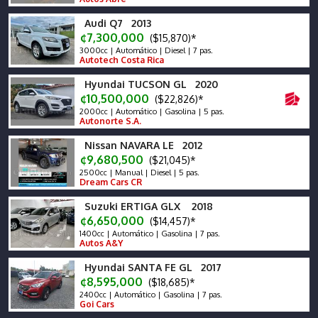
Audi Q7 2013
¢7,300,000
($15,870)*
3000cc | Automático | Diesel | 7 pas.
Autotech Costa Rica
Hyundai TUCSON GL 2020
¢10,500,000
($22,826)*
2000cc | Automático | Gasolina | 5 pas.
Autonorte S.A.
Nissan NAVARA LE 2012
¢9,680,500
($21,045)*
2500cc | Manual | Diesel | 5 pas.
Dream Cars CR
Suzuki ERTIGA GLX 2018
¢6,650,000
($14,457)*
1400cc | Automático | Gasolina | 7 pas.
Autos A&Y
Hyundai SANTA FE GL 2017
¢8,595,000
($18,685)*
2400cc | Automático | Gasolina | 7 pas.
Goi Cars