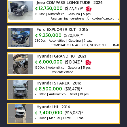
Jeep COMPASS LONGITUDE 2024
¢ 12,750,000
($27,717)*
1300cc | Automático | Gasolina | 5 pas.
Para terminar de estrenar! Único dueño,récord mant agencia
Ford EXPLORER XLT 2016
¢ 9,250,000
($20,109)*
2300cc | Automático | Gasolina | 7 pas.
COMPRADO EN AGENCIA, VERSION XLT, FINANCIAMIE
Hyundai GRAND I10 2021
¢ 6,000,000
($13,043)*
1200cc | Automático | Gasolina | 5 pas.
Excelente estado
Hyundai STAREX 2016
¢ 8,500,000
($18,478)*
2500cc | Automático | Diesel | 10 pas.
Hyundai H1 2014
¢ 7,400,000
($16,087)*
2500cc | Manual | Diesel | 10 pas.