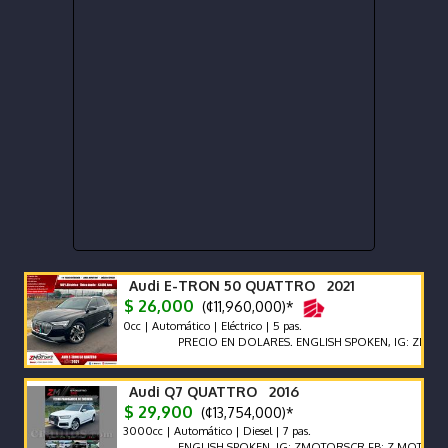
Audi E-TRON 50 QUATTRO 2021
$ 26,000
(¢11,960,000)*
0cc | Automático | Eléctrico | 5 pas.
PRECIO EN DOLARES. ENGLISH SPOKEN, IG: ZMOTORSCR 
Audi Q7 QUATTRO 2016
$ 29,900
(¢13,754,000)*
3000cc | Automático | Diesel | 7 pas.
ENGLISH SPOKEN, IG: ZMOTORSCR FB: Z MOTORS. Contác