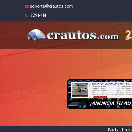
soporte@crautos.com
2291-4141
Nota:
Prec