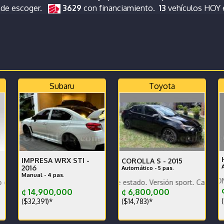
nde escoger.
3629
con financiamiento.
13
vehículos HOY
Subaru
Toyota
IMPRESA WRX STI -
COROLLA S -
2015
2016
Automático - 5 pas.
Manual - 4 pas.
PROCESO INSCRIPCION/ Como N
 Economic
uena Pintura Caja en perfecto estado
Vehículo en excelente estado. Versión sport. Caja sétima
¢ 14,900,000
¢ 6,800,000
(
($32,391)*
($14,783)*