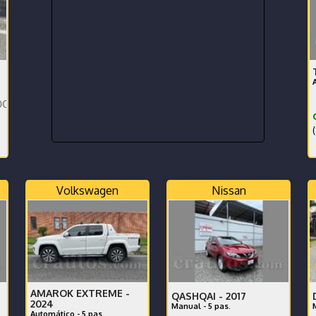
¢
(
Volkswagen
Nissan
AMAROK EXTREME -
QASHQAI -
2017
2024
Manual - 5 pas.
Automático - 5 pas.