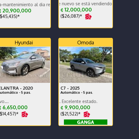
arro prácticamente nuevo se está vendiendo por compra de otro.
x escrito.
nto al dia respaldo -pocos kilometros-
¢ 12,000,000
¢ 20,900,000
($26,087)*
$45,435)*
Hyundai
Omoda
ELANTRA -
2020
C7 -
2025
Automático - 5 pas.
Automático - 5 pas.
arro nuevo de lujo. Excelente estado.
Impecable como nuevo….
 6,650,000
¢ 9,900,000
$14,457)*
($21,522)*