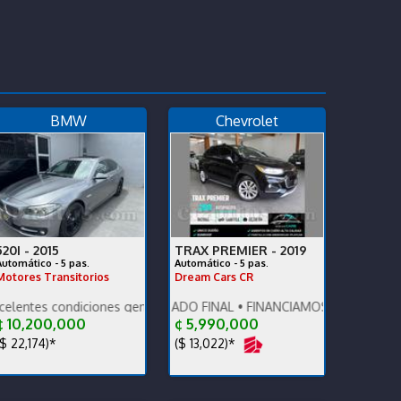
BMW
Chevrolet
520I -
2015
TRAX PREMIER -
2019
Automático - 5 pas.
Automático - 5 pas.
Motores Transitorios
Dream Cars CR
idad!
mo. Financiamiento disponible.
diciones generales. Vehículo nacional.
PRECIO DESCONTADO FINAL • FINANCIAMOS • RECIBIMOS • DAMOS
 10,200,000
¢ 5,990,000
$ 22,174)*
($ 13,022)*