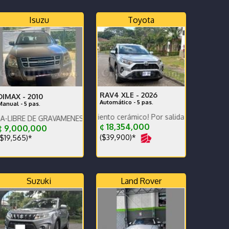
Isuzu
Toyota
RAV4 XLE -
2026
DIMAX -
2010
Automático - 5 pas.
Manual - 5 pas.
o Nuevo! Tratamiento cerámico! Por salida del país no se necesita!G
E GRAVAMENES-LLANTAS EN BUEN ESTADO-LISTO PARA TRASPASO
o muy cuidado
¢ 18,354,000
¢ 9,000,000
($39,900)*
$19,565)*
Suzuki
Land Rover