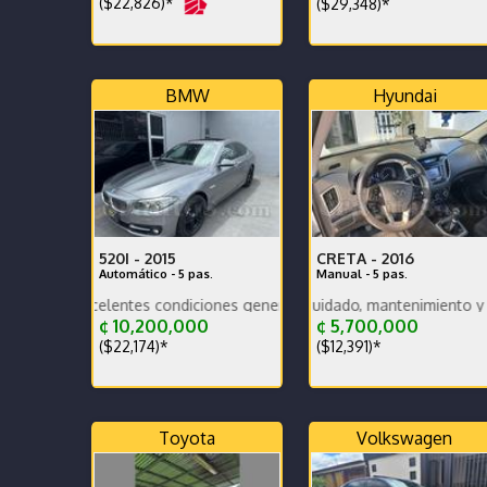
($22,826)*
($29,348)*
BMW
Hyundai
520I -
2015
CRETA -
2016
Automático - 5 pas.
Manual - 5 pas.
xcelentes condiciones generales. Vehículo nacional.
Vehículo muy bien cuidado, mantenimiento y documentos al
¢ 10,200,000
¢ 5,700,000
($22,174)*
($12,391)*
Toyota
Volkswagen