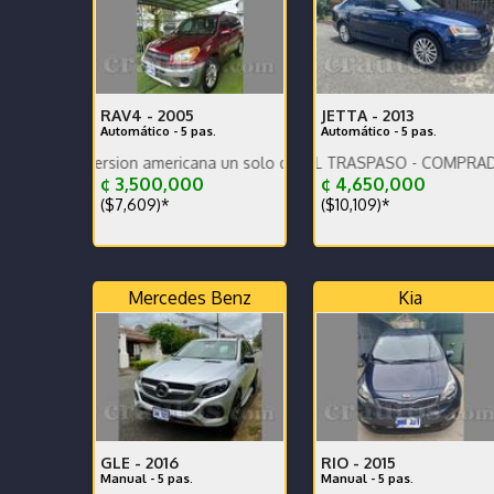
RAV4 -
2005
JETTA -
2013
Automático - 5 pas.
Automático - 5 pas.
 version americana un solo dueño.
PAGO LA MITAD DEL TRASPASO - COMPRADO EN CR
¢ 3,500,000
¢ 4,650,000
($7,609)*
($10,109)*
Mercedes Benz
Kia
GLE -
2016
RIO -
2015
Manual - 5 pas.
Manual - 5 pas.