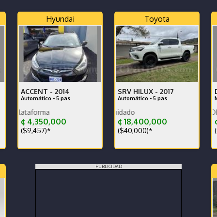
Hyundai
Toyota
ACCENT -
2014
SRV HILUX -
2017
Automático - 5 pas.
Automático - 5 pas.
Com
Nunca trabajado en plataforma
MANTENIMIENTO AL DIA-LIBRE D
Exelente carr
¢ 4,350,000
¢ 18,400,000
($9,457)*
($40,000)*
(
PUBLICIDAD