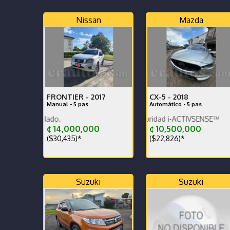
Nissan
Mazda
FRONTIER -
2017
CX-5 -
2018
Manual - 5 pas.
Automático - 5 pas.
Equipamiento de seguridad i-ACTIVSENSE™
Unico dueño muy cuidado.
¢ 14,000,000
¢ 10,500,000
($30,435)*
($22,826)*
Suzuki
Suzuki