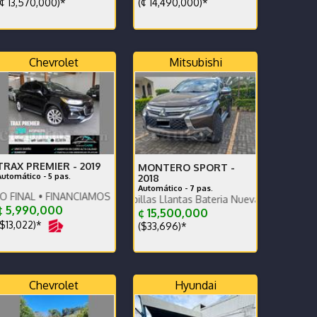
¢ 13,570,000)*
(¢ 14,490,000)*
Chevrolet
Mitsubishi
TRAX PREMIER -
2019
MONTERO SPORT -
Automático - 5 pas.
2018
Automático - 7 pas.
INANCIAMOS • RECIBIMOS • DAMOS GARANTÍA
lo amplio potente y cómodo
nico dueño - Escobillas Llantas Bateria Nuevas - Recor de Agencia -
 5,990,000
¢ 15,500,000
$13,022)*
($33,696)*
Chevrolet
Hyundai