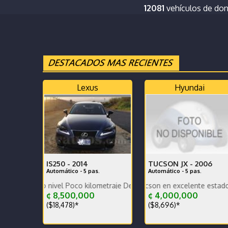
12081
vehículos de do
Lexus
Hyundai
IS250 -
2014
TUCSON JX -
2006
Automático - 5 pas.
Automático - 5 pas.
ro nivel Poco kilometraje Dekra limpio Full extras Muy bien cuidado
Se vende Hyundai Tucson en excelente estado general. B
¢ 8,500,000
¢ 4,000,000
($18,478)*
($8,696)*