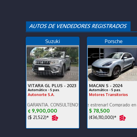
Suzuki
Porsche
VITARA GL PLUS -
2023
MACAN S -
2024
Automático - 5 pas.
Automático - 5 pas.
Autonorte S.A.
Motores Transitorios
O, GARANTÍA. CONSULTENOS POR AUTOS QUE RECIBIMOS.
Para terminarlo de estrenar! Comprado en agencia, úni
Excelente estado de co
¢ 9,900,000
$ 78,500
($ 21,522)*
(¢36,110,000)*