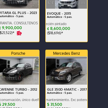
VITARA GL PLUS -
2023
EVOQUE -
2015
Automático - 5 pas.
Automático - 5 pas.
CONSULTENOS POR AUTOS QUE RECIBIMOS.
Precio negociab
¢ 9,900,000
¢ 8,600,000
$21,522)*
($18,696)*
Porsche
Mercedes Benz
CAYENNE TURBO -
2012
GLE 350D 4MATIC -
2017
Automático - 5 pas.
Automático - 5 pas.
iento.
n, único dueño, muy bajo km, nacional. Vehículo de oportunidad!
ajo km, excelente mantenimiento. Exc potencia y bajo consumo. Finan
 29,500
$ 31,500