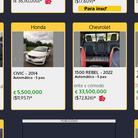
(¢ 36,110,000)*
($17,609)*
(
Honda
Chevrolet
1500 REBEL -
2022
CIVIC -
2014
Automático - 5 pas.
Automático - 5 pas.
PRECIO DESCONTADO FINAL • F
Vehicu
 día, kilometraje original, listo para usar
Ú
¢ 33,500,000
¢
¢ 5,500,000
($72,826)*
(
($11,957)*
PUBLICIDAD