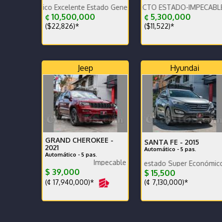
Garantía de agencia.rack
ico Excelente Estado General tapicería excelente
VEHÍCULO EN PERFECTO ESTADO-IMPECABLE-POCO KI
¢ 10,500,000
¢ 5,300,000
($22,826)*
($11,522)*
Jeep
Hyundai
GRAND CHEROKEE -
SANTA FE -
2015
2021
Automático - 5 pas.
Automático - 5 pas.
Impecable
Poco km. Excelente estado Super Económico
Mantenimiento completo l
$ 39,000
$ 15,500
(¢ 17,940,000)*
(¢ 7,130,000)*