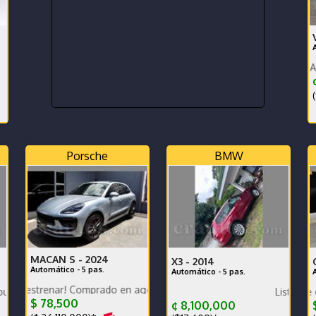
FINANCIAMIENTO, GARANTÍA. 
CO Y COMPACTO
(
Porsche
BMW
MACAN S -
2024
X3 -
2014
Automático - 5 pas.
Automático - 5 pas.
DO PARA TURISMO
nar! Comprado en agencia, único dueño, garantía de fábrica, financiam
bateria nuevas Dekra cámaras pantalla y GPS
Excelente estado de conservació
Listo para inscribir
B
$ 78,500
¢ 8,100,000
$