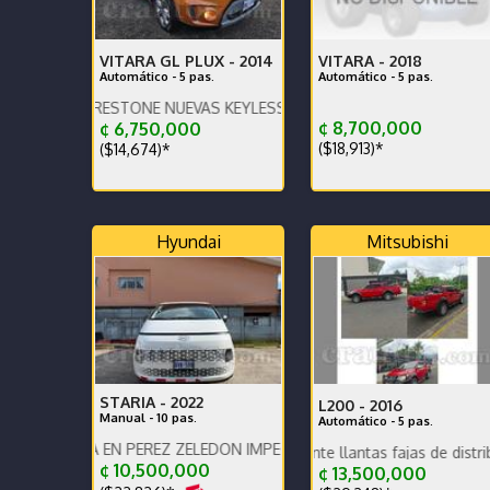
VITARA GL PLUX -
2014
VITARA -
2018
Automático - 5 pas.
Automático - 5 pas.
 FIRESTONE NUEVAS KEYLESS ENCEDIDO DE BOTON MUY ECONOMI
¢ 8,700,000
¢ 6,750,000
($18,913)*
($14,674)*
Hyundai
Mitsubishi
STARIA -
2022
L200 -
2016
Manual - 10 pas.
Automático - 5 pas.
TA EN PEREZ ZELEDON IMPECABLE VEHICULO FAMILIAR NUNCA USA
Para terminarlo de estre
Motor y caja Excelente llantas fajas de distribución y 
¢ 10,500,000
¢ 13,500,000