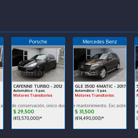
Porsche
Mercedes Benz
CAYENNE TURBO -
2012
GLE 350D 4MATIC -
2017
Automático - 5 pas.
Automático - 5 pas.
Motores Transitorios
Motores Transitorios
co dueño, garantía de fábrica, financiamiento.
nservación, único dueño, muy bajo km, nacional. Vehículo de oportun
Bajo km, excelente mantenimiento. Exc potencia y bajo consu
Muy bajo km, en excelentes con
$ 29,500
$ 31,500
¢
(¢13,570,000)*
(¢14,490,000)*
(