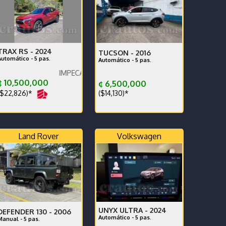
TRAX RS -
2024
TUCSON -
2016
Automático - 5 pas.
Automático - 5 pas.
IMPECABLE.
 10,500,000
¢ 6,500,000
$22,826)*
($14,130)*
Land Rover
Volkswagen
UNYX ULTRA -
2024
DEFENDER 130 -
2006
Automático - 5 pas.
Manual - 5 pas.