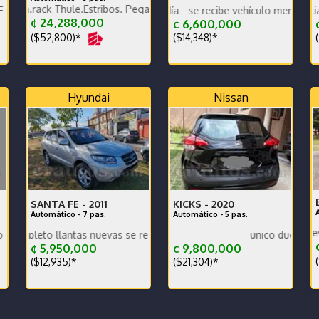
C
 Thule.Estribos. Pegadero. Tapa Rígida y canasta Thule extra
LOMETRAJE-PERFECTO MANTENIMIENTO PREVENTIVO
Impecable todo al día - se recibe vehículo menor valor garantía 
comprado en agencia-mantenimie
¢ 24,288,000
¢ 6,600,000
($52,800)*
($14,348)*
(
Hyundai
Nissan
SANTA FE -
2011
KICKS -
2020
Automático - 7 pas.
Automático - 5 pas.
C
lantas nuevas se recibe y se financia traspaso incluido en efectivo
unico dueño
¢
¢ 5,950,000
¢ 9,800,000
(
($12,935)*
($21,304)*