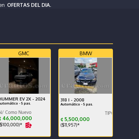
 en
OFERTAS DEL DIA.
GMC
BMW
HUMMER EV 2X -
2024
318 I -
2008
Automático - 5 pas.
Automático - 5 pas.
uevo
TIPO DEPORTIVO
¢ 46,000,000
¢ 5,500,000
$100,000)*
($11,957)*