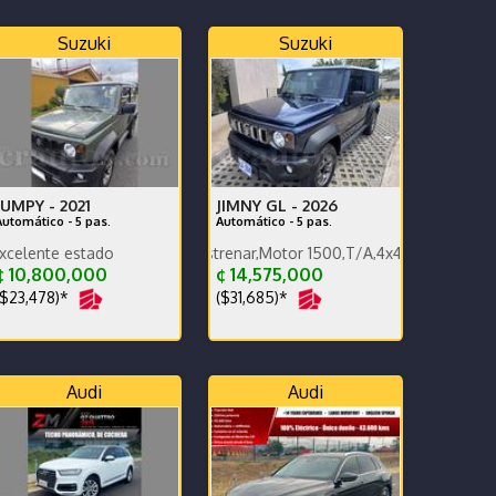
Suzuki
Suzuki
JUMPY -
2021
JIMNY GL -
2026
Automático - 5 pas.
Automático - 5 pas.
stado
026 termine de estrenar,Motor 1500,T/A,4x4,carplay,alfombras band
a
 10,800,000
¢ 14,575,000
$23,478)*
($31,685)*
Audi
Audi