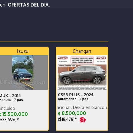
 en
OFERTAS DEL DIA.
Isuzu
Changan
CS55 PLUS -
2024
MUX -
2015
Automático - 5 pas.
Manual - 7 pas.
financiamos
o extras
oco KM, versión nacional. Dekra en blanco exc estado carrocería y m
Precio con traspaso incluido
¢ 8,500,000
 15,500,000
($18,478)*
$33,696)*