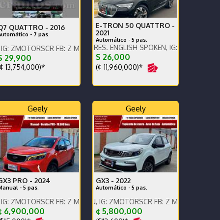
E-TRON 50 QUATTRO -
Q7 QUATTRO -
2016
2021
Automático - 7 pas.
Automático - 5 pas.
PRECIO EN DOLARES. ENGLISH SPOKEN, IG: ZMOTORSCR FB: Z MOT
RSCR FB: Z MOTORS. Contáctenos x WhatsApp.
$ 26,000
$ 29,900
(¢ 11,960,000)*
¢ 13,754,000)*
Geely
Geely
GX3 PRO -
2024
GX3 -
2022
Manual - 5 pas.
Automático - 5 pas.
enos x WhatsApp.
RSCR FB: Z MOTORS. Contáctenos x WhatsApp.
ENGLISH SPOKEN, IG: ZMOTORSCR FB: Z MOTORS. Contáctenos x 
¢ 6,900,000
¢ 5,800,000