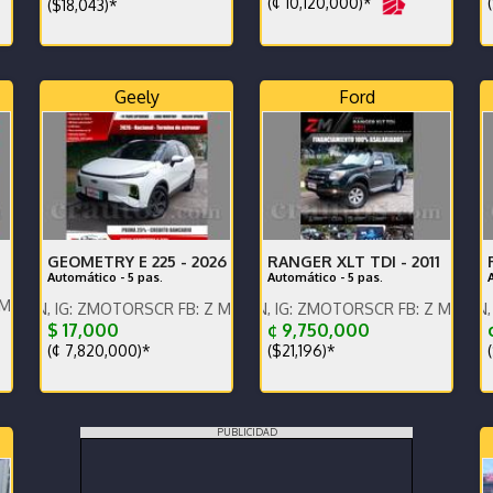
(¢ 10,120,000)*
(
($18,043)*
Geely
Ford
GEOMETRY E 225 -
2026
RANGER XLT TDI -
2011
Automático - 5 pas.
Automático - 5 pas.
ontáctenos x WhatsApp.
 ZMOTORSCR FB: Z MOTORS. Contáctenos x WhatsApp.
ENGLISH SPOKEN, IG: ZMOTORSCR FB: Z MOTORS. Contáct
ENGLISH SPOKEN, IG: ZMOTO
$ 17,000
¢ 9,750,000
(¢ 7,820,000)*
($21,196)*
(
PUBLICIDAD