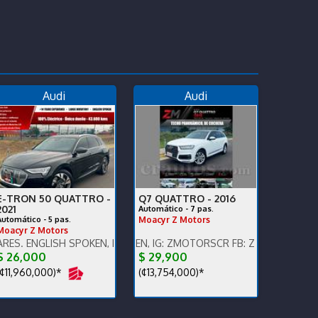
Audi
Audi
E-TRON 50 QUATTRO -
Q7 QUATTRO -
2016
2021
Automático - 7 pas.
Automático - 5 pas.
Moacyr Z Motors
Moacyr Z Motors
00 km,súper cuidado.
ISH SPOKEN, IG: ZMOTORSCR FB: Z MOTORS. Contáctenos x WhatsA
ENGLISH SPOKEN, IG: ZMOTORSCR FB: Z MOTORS. Contáctenos 
$ 26,000
$ 29,900
¢11,960,000)*
(¢13,754,000)*