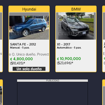
Hyundai
BMW
SANTA FE -
2012
X1 -
2017
Manual - 5 pas.
Automático - 5 pas.
e agencia s.
Record de agencia Excelente e
2
ico dueño. Proyectores Biled. Pantalla Pioneer y cámara de revers
¢
¢ 10,900,000
¢ 4,800,000
(
($23,696)*
($10,435)*
PUBLICIDAD