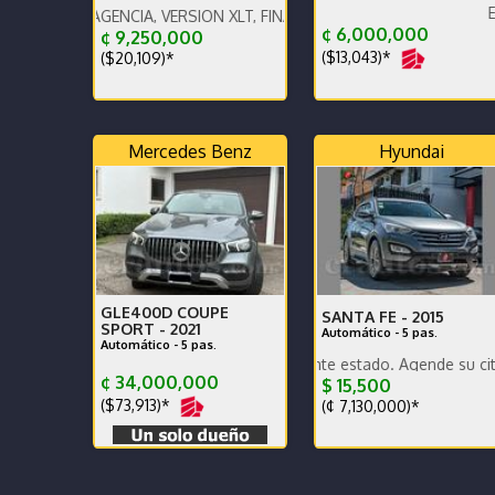
Excelente e
AGENCIA, VERSION XLT, FINANCIAMIENTO CON BANCO PROMERICA
¢ 6,000,000
¢ 9,250,000
($13,043)*
($20,109)*
Mercedes Benz
Hyundai
GLE400D COUPE
SANTA FE -
2015
SPORT -
2021
Automático - 5 pas.
Automático - 5 pas.
Poco km. Excelente estado. Agende su cita.
¢ 34,000,000
$ 15,500
($73,913)*
(¢ 7,130,000)*