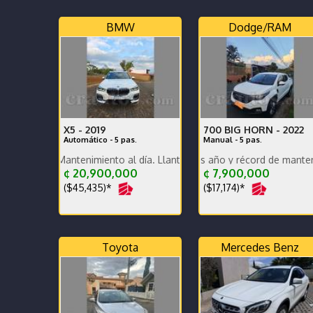
BMW
Dodge/RAM
X5 -
2019
700 BIG HORN -
2022
Automático - 5 pas.
Manual - 5 pas.
. Mantenimiento al día. Llantas vientiuno doble medida. Unico dueño
Dekra al día por dos año y récord de mantenimientos d
Comprado en Grupo Q. Ún
¢ 20,900,000
¢ 7,900,000
($45,435)*
($17,174)*
Toyota
Mercedes Benz