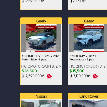
(¢ 9,890,000)*
($20,543)*
Geely
Geely
GEOMETRY E 225 -
2025
COOLRAY -
2023
Automático - 5 pas.
Automático - 5 pas.
EN, IG: ZMOTORSCR FB: Z MOTORS. Contáctenos x WhatsApp.
ENGLISH SPOKEN, IG: ZMOTORSCR FB: Z MOTORS. C
ENGLISH SPOKEN, IG:
$ 16,500
$ 15,500
(¢ 7,590,000)*
(¢ 7,130,000)*
Nissan
Land Rover