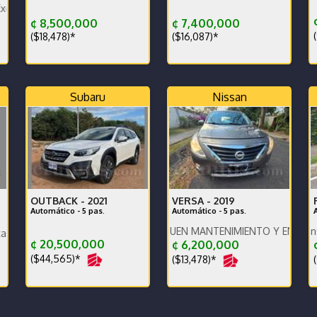
stado
¢
¢ 8,500,000
¢ 7,400,000
(
($18,478)*
($16,087)*
Subaru
Nissan
OUTBACK -
2021
VERSA -
2019
Automático - 5 pas.
Automático - 5 pas.
VEHICULO CON BUEN MANTENIMIENTO Y EN PERFECTO ES
¢ 20,500,000
¢ 6,200,000
¢
($44,565)*
($13,478)*
(