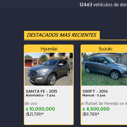
12463
vehículos de do
Hyundai
Suzuki
SANTA FE -
2015
SWIFT -
2016
Automático - 7 pas.
Manual - 5 pas.
Poco KM, versión nacion
Se encuentra en San Rafael de Heredia se encuentra e
Se vende por falta de uso
¢ 10,000,000
¢ 4,500,000
($21,739)*
($9,783)*