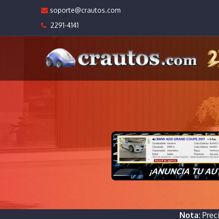
soporte@crautos.com
2291-4141
Nota:
Prec