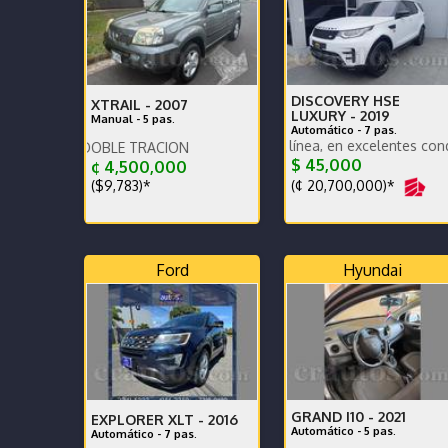
DISCOVERY HSE
XTRAIL -
2007
LUXURY -
2019
Manual - 5 pas.
Automático - 7 pas.
Paquete tope de línea, en excelentes condiciones gen
O DOBLE TRACION
$ 45,000
¢ 4,500,000
(¢ 20,700,000)*
($9,783)*
Ford
Hyundai
GRAND I10 -
2021
EXPLORER XLT -
2016
Automático - 5 pas.
Automático - 7 pas.