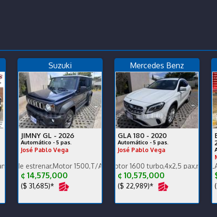
Suzuki
Mercedes Benz
JIMNY GL -
2026
GLA 180 -
2020
Automático - 5 pas.
Automático - 5 pas.
José Pablo Vega
José Pablo Vega
ño, ganga, financiamos
tado carrocería y mecánica, un dueño, ganga, financ
renar,Motor 1500,T/A,4x4,carplay,alfombras bandeja,pocos km.
Única dueña,Motor 1600 turbo,4x2,5 pax,muy poco km 650
PRECIO EN DOLARES. ENGL
¢ 14,575,000
¢ 10,575,000
($ 31,685)*
($ 22,989)*
(