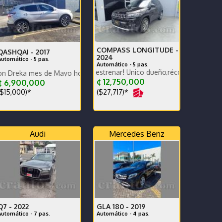
COMPASS LONGITUDE -
QASHQAI -
2017
2024
Automático - 5 pas.
Automático - 5 pas.
Para terminar de estrenar! Único dueño,récord mant agencia,muy ba
es de Mayo hoja en Blanco
¢ 12,750,000
¢ 6,900,000
($27,717)*
$15,000)*
Audi
Mercedes Benz
Q7 -
2022
GLA 180 -
2019
Automático - 7 pas.
Automático - 4 pas.