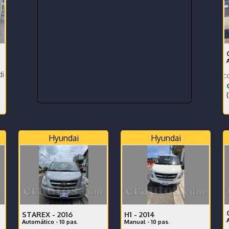
erales. Financiamiento disponible.
Qashqai Limited con Dreka m
(
Hyundai
Hyundai
STAREX -
2016
H1 -
2014
Automático - 10 pas.
Manual - 10 pas.