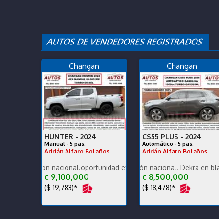
Changan
Changan
HUNTER -
2024
CS55 PLUS -
2024
Manual - 5 pas.
Automático - 5 pas.
Adrián Alfaro Bolaños
Adrián Alfaro Bolaños
sión nacional.oportunidad exc estado carrocería y mecánica, un due
Poco KM, versión nacional. Dekra en blanco exc es
2026 termine de est
¢ 9,100,000
¢ 8,500,000
($ 19,783)*
($ 18,478)*