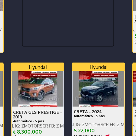
65000 km,súper cuidado.
ENGLISH SPOKEN, IG: ZMOTO
(
Hyundai
Hyundai
CRETA -
2024
CRETA GLS PRESTIGE -
Automático - 5 pas.
2018
Automático - 5 pas.
ENGLISH SPOKEN, IG: ZMOTORSCR FB: Z MOTORS. Contáct
ENGLISH SPOKEN, IG: ZMOTO
ontáctenos x WhatsApp.
 ZMOTORSCR FB: Z MOTORS. Contáctenos x WhatsApp.
$ 22,000
¢ 8,300,000