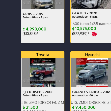
GLA 180 -
2020
YARIS -
2015
Automático - 5 pas.
Automático - 5 pas.
Única dueña,Motor 1600 turbo,4x2,5 pax,muy poco km 
¢ 10,575,000
¢ 4,990,000
($22,989)*
($10,848)*
Toyota
Hyundai
FJ CRUISER -
2008
GRAND STAREX -
2016
Automático - 5 pas.
Automático - 10 pas.
EN, IG: ZMOTORSCR FB: Z MOTORS. Contáctenos x WhatsApp.
ENGLISH SPOKEN, IG: ZMOTORSCR FB: Z MOTORS. C
ENGLISH SPOKEN, IG:
$ 21,500
¢ 9,450,000