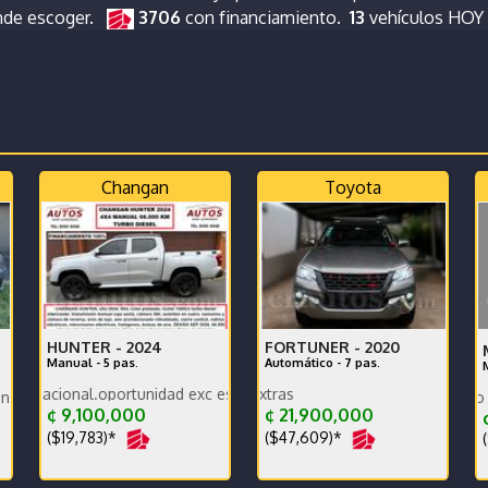
nde escoger.
3706
con financiamiento.
13
vehículos HOY
Changan
Toyota
HUNTER -
2024
FORTUNER -
2020
Manual - 5 pas.
Automático - 7 pas.
al.oportunidad exc estado carrocería y mecánica, un dueño, ganga, 
Excelente estad
P
n excelente estado SE RECIBE
¢ 9,100,000
¢ 21,900,000
¢
($19,783)*
($47,609)*
(