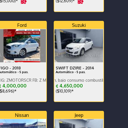
$15,000)*
($12,609)*
Ford
Suzuki
FIGO -
2018
SWIFT DZIRE -
2014
Automático - 5 pas.
Automático - 5 pas.
enos x WhatsApp.
RSCR FB: Z MOTORS. Contáctenos x WhatsApp.
Nacional, bajo km, bajo consumo combustible.
¢ 4,000,000
¢ 4,650,000
$8,696)*
($10,109)*
Nissan
Jeep