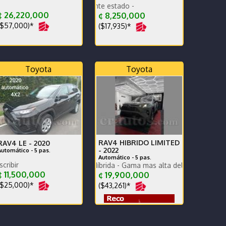
car play - excele
 26,220,000
¢ 8,250,000
$57,000)*
($17,935)*
Toyota
Toyota
RAV4 HIBRIDO LIMITED
RAV4 LE -
2020
-
2022
Automático - 5 pas.
Automático - 5 pas.
TADO
Exc estado para inscribir
Version Limited Híbrida - Gama mas alta del modelo. Proteccion P
 11,500,000
¢ 19,900,000
$25,000)*
($43,261)*