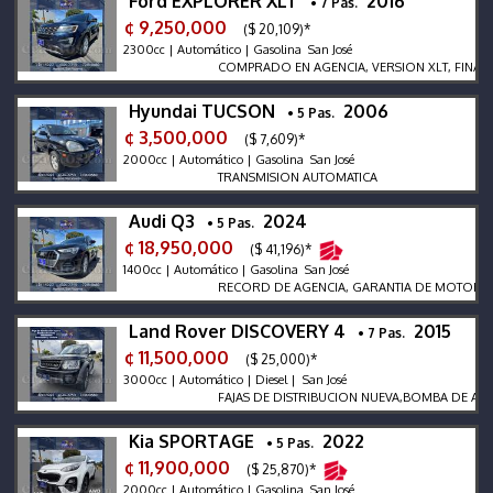
Ford EXPLORER XLT
2016
• 7 Pas.
¢ 9,250,000
($ 20,109)*
2300cc | Automático | Gasolina San José
COMPRADO EN AGENCIA, VERSION XLT, FINANCI
Hyundai TUCSON
2006
• 5 Pas.
¢ 3,500,000
($ 7,609)*
2000cc | Automático | Gasolina San José
TRANSMISION AUTOMATICA
Audi Q3
2024
• 5 Pas.
¢ 18,950,000
($ 41,196)*
1400cc | Automático | Gasolina San José
RECORD DE AGENCIA, GARANTIA DE MOTORTEC, T
Land Rover DISCOVERY 4
2015
• 7 Pas.
¢ 11,500,000
($ 25,000)*
3000cc | Automático | Diesel | San José
FAJAS DE DISTRIBUCION NUEVA,BOMBA DE ACEIT
Kia SPORTAGE
2022
• 5 Pas.
¢ 11,900,000
($ 25,870)*
2000cc | Automático | Gasolina San José