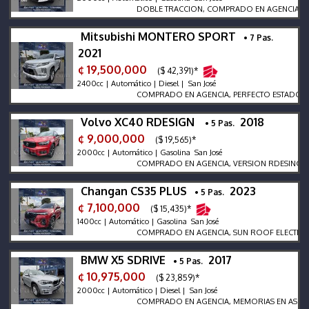
DOBLE TRACCION, COMPRADO EN AGENCIA, CAMA
Mitsubishi MONTERO SPORT
• 7 Pas.
2021
¢ 19,500,000
($ 42,391)*
2400cc | Automático | Diesel | San José
COMPRADO EN AGENCIA, PERFECTO ESTADO, NUNC
Volvo XC40 RDESIGN
2018
• 5 Pas.
¢ 9,000,000
($ 19,565)*
2000cc | Automático | Gasolina San José
COMPRADO EN AGENCIA, VERSION RDESING TURBO
Changan CS35 PLUS
2023
• 5 Pas.
¢ 7,100,000
($ 15,435)*
1400cc | Automático | Gasolina San José
COMPRADO EN AGENCIA, SUN ROOF ELECTRICO, 
BMW X5 SDRIVE
2017
• 5 Pas.
¢ 10,975,000
($ 23,859)*
2000cc | Automático | Diesel | San José
COMPRADO EN AGENCIA, MEMORIAS EN ASIENTOS