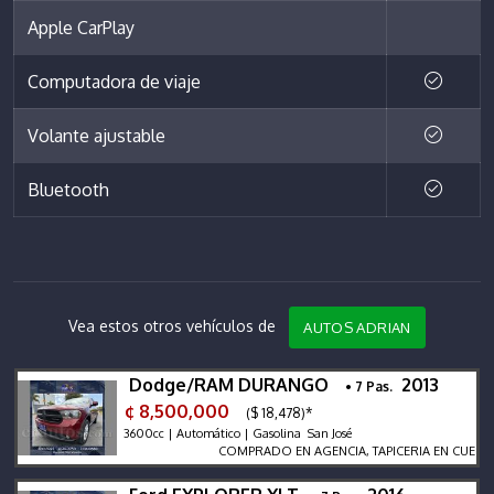
Apple CarPlay
Computadora de viaje
Volante ajustable
Bluetooth
Vea estos otros vehículos de
AUTOS ADRIAN
Dodge/RAM DURANGO
2013
• 7 Pas.
¢ 8,500,000
($ 18,478)*
3600cc | Automático | Gasolina San José
COMPRADO EN AGENCIA, TAPICERIA EN CUERO, SIE