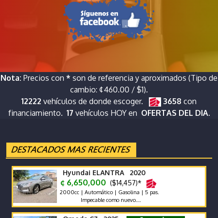
Nota:
Precios con
*
son de referencia y aproximados (Tipo de
cambio: ¢460.00 / $1).
12222
vehículos de donde escoger.
3658
con
financiamiento.
17
vehículos HOY en
OFERTAS DEL DIA.
Hyundai ELANTRA 2020
¢ 6,650,000
($14,457)*
2000cc | Automático | Gasolina | 5 pas.
Impecable como nuevo….