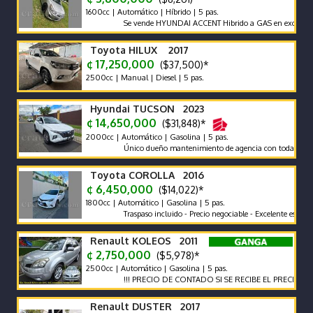
1600cc | Automático | Híbrido | 5 pas.
Se vende HYUNDAI ACCENT Hibrido a GAS en excelente estad
Toyota HILUX 2017
¢ 17,250,000
($37,500)*
2500cc | Manual | Diesel | 5 pas.
Hyundai TUCSON 2023
¢ 14,650,000
($31,848)*
2000cc | Automático | Gasolina | 5 pas.
Único dueño mantenimiento de agencia con todas las recome
Toyota COROLLA 2016
¢ 6,450,000
($14,022)*
1800cc | Automático | Gasolina | 5 pas.
Traspaso incluido - Precio negociable - Excelente estado
Renault KOLEOS 2011
¢ 2,750,000
($5,978)*
2500cc | Automático | Gasolina | 5 pas.
!!! PRECIO DE CONTADO SI SE RECIBE EL PRECIO VARIA !!
Renault DUSTER 2017