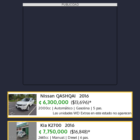
PUBLICIDAD
Nissan QASHQAI 2016
¢ 6,300,000
($13,696)*
2000cc | Automático | Gasolina | 5 pas.
Las unidades WD Extras en este estado no aparecen con frecue
Kia K2700 2016
¢ 7,750,000
($16,848)*
2665cc | Manual | Diesel | 6 pas.