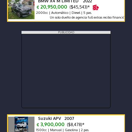
BMW X4 M LIMITED 2022
¢ 20,950,000
($45,543)*
2000cc | Automático | Diesel | 5 pas.
Un solo dueño de agencia full extras recibo financió manteni
PUBLICIDAD
Suzuki APV 2007
¢ 3,900,000
($8,478)*
1500cc | Manual | Gasolina | 2 pas.