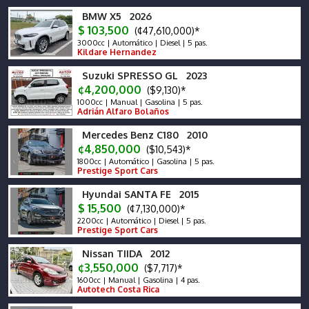
BMW X5 2026
$ 103,500
(¢47,610,000)*
3000cc | Automático | Diesel | 5 pas.
Kildare Hernandez
Suzuki SPRESSO GL 2023
¢4,200,000
($9,130)*
1000cc | Manual | Gasolina | 5 pas.
Adrián Alfaro Bolaños
Mercedes Benz C180 2010
¢4,850,000
($10,543)*
1800cc | Automático | Gasolina | 5 pas.
Prestige Sport Cars
Hyundai SANTA FE 2015
$ 15,500
(¢7,130,000)*
2200cc | Automático | Diesel | 5 pas.
Prestige Sport Cars
Nissan TIIDA 2012
¢3,550,000
($7,717)*
1600cc | Manual | Gasolina | 4 pas.
Autotech Costa Rica