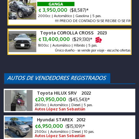
¢ 3,950,000
($8,587)*
2000cc | Automático | Gasolina | 5 pas.
!!!! PRECIO DE CONTADO SI SE RECIBE O SE FINANCIA EL 
Toyota COROLLA CROSS 2023
¢ 13,400,000
($29,130)*
1800cc | Automático | Híbrido | 5 pas.
Único dueño - se vende por viaje - escucho ofertas
Toyota HILUX SRV 2022
¢20,950,000
($45,543)*
2800cc | Automático | Diesel | 5 pas.
Autos López San Sebastián
Hyundai STAREX 2012
¢6,950,000
($15,109)*
2500cc | Automático | Diesel | 10 pas.
Autos López San Sebastián