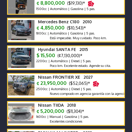
¢ 8,800,000
($19,130)*
1500cc | Automático | Gasolina | 5 pas.
Mercedes Benz C180 2010
¢ 4,850,000
($10,543)*
1800cc | Automático | Gasolina | 5 pas.
Está impecable. Muy cuidado. Poco km.
Hyundai SANTA FE 2015
$ 15,500
(¢7,130,000)*
2200cc | Automático | Diesel | 5 pas.
Poco km. Excelente estado. Agende su cita.
Nissan FRONTIER XE 2027
¢ 23,950,000
($52,065)*
2500cc | Automático | Diesel | 5 pas.
Nuevo comprado en agencia garantía con la agencia se recibe y
Nissan TIIDA 2018
¢ 5,200,000
($11,304)*
1600cc | Manual | Gasolina | 5 pas.
Excelentes condiciones