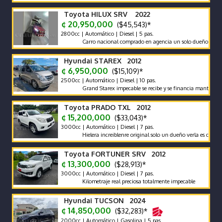
Toyota HILUX SRV 2022
¢ 20,950,000
($45,543)*
2800cc | Automático | Diesel | 5 pas.
Carro nacional comprado en agencia un solo dueño récord y ma
Hyundai STAREX 2012
¢ 6,950,000
($15,109)*
2500cc | Automático | Diesel | 10 pas.
Grand Starex impecable se recibe y se financia mantenimiento 
Toyota PRADO TXL 2012
¢ 15,200,000
($33,043)*
3000cc | Automático | Diesel | 7 pas.
Hielera increiblenre original solo un dueño verla es comprarla
Toyota FORTUNER SRV 2012
¢ 13,300,000
($28,913)*
3000cc | Automático | Diesel | 7 pas.
Kilometraje real preciosa totalmente impecable
Hyundai TUCSON 2024
¢ 14,850,000
($32,283)*
2000cc | Automático | Gasolina | 5 pas.