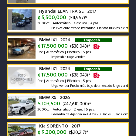
Hyundai ELANTRA SE 2017
¢ 5,500,000
($11,957)*
2000cc | Automático | Gasolina | 4 pas.
En excelente estado mecanico. Llantas nuevas. Se traspasa de
BMW IX1 2024
¢ 17,500,000
($38,043)*
0cc | Automático | Eléctrico | 5 pas.
Impecable urge vender
BMW IX1 2024
¢ 17,500,000
($38,043)*
0cc | Automático | Eléctrico | 5 pas.
Urge vender Precio más bajo del mercado Urge vender
BMW X5 2026
$ 103,500
(¢47,610,000)*
3000cc | Automático | Diesel | 5 pas.
Garantía de Agencia 4x4 Aros 20 Racks Cuero Compuerta Elé
Kia SORENTO 2017
¢ 9,300,000
($20,217)*