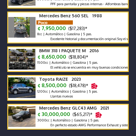
PPF para pantalla y piezas internas - Alfombras bandeja - pola
Mercedes Benz 560 SEL 1988
¢ 7,950,000
($17,283)*
8cc | Automático | Gasolina | 5 pas.
Excelente historial y documentación original Soy el segundo pro
BMW 318 I PAQUETE M 2016
¢ 8,650,000
($18,804)*
1500cc | Automático | Gasolina | 5 pas.
El vehículo se encuentra en muy buenas condiciones tanto mecá
Toyota RAIZE 2023
¢ 8,500,000
($18,478)*
1200cc | Automático | Gasolina | 5 pas.
Llantas nuevas
Mercedes Benz GLC43 AMG 2021
¢ 30,000,000
($65,217)*
3000cc | Automático | Gasolina | 5 pas.
En perfecto estado AMG Performance Exhaust y sistema de son