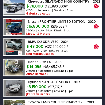
Chevrolet SILVERADO HIGH COUNTRY 2022
$ 78,000
(¢35,880,000)*
6200cc | Automático | Gasolina | 5 pas.
Galería de Autos
Nissan FRONTIER LIMITED EDITION 2020
¢16,800,000
($36,522)*
2500cc | Automático | Diesel | 5 pas.
Moacyr Z Motors
BMW IX2 XDRIVE30 2024
$ 49,000
(¢22,540,000)*
0cc | Automático | Eléctrico | 5 pas.
Red Motors Usados
Honda CRV EX 2008
$ 14,056
(¢6,465,768)*
2400cc | Automático | Gasolina | 5 pas.
Autos Bertheau
Hyundai SANTA FÉ SPORT 2017
¢8,150,000
($17,717)*
2400cc | Automático | Gasolina | 5 pas.
JCI Premium Cars
Toyota LAND CRUISER PRADO TXL 2013