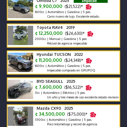
Omoda C7 2025
¢ 9,900,000
($21,522)*
1600cc | Automático | Gasolina | 5 pas.
Carro nuevo de lujo. Excelente estado.
Toyota RAV4 2019
¢ 12,250,000
($26,630)*
2000cc | Manual | Gasolina | 5 pas.
Récord de agencia impecable
Hyundai TUCSON 2022
¢ 11,200,000
($24,348)*
1600cc | Automático | Gasolina | 5 pas.
Impecable comprado en GRUPOQ
BYD SEAGULL 2025
¢ 7,600,000
($16,522)*
0cc | Automático | Eléctrico | 5 pas.
Un año y tres meses de uso excelente estado revision reciente g
Mazda CX90 2025
¢ 34,500,000
($75,000)*
3300cc | Automático | Gasolina | 5 pas.
Poco kilometraje y record de agencia