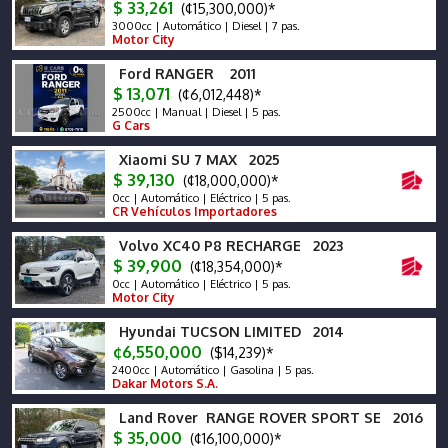
$ 33,261
(¢15,300,000)*
3000cc | Automático | Diesel | 7 pas.
Motor City
Ford RANGER 2011
$ 13,071
(¢6,012,448)*
2500cc | Manual | Diesel | 5 pas.
G Cars
Xiaomi SU 7 MAX 2025
$ 39,130
(¢18,000,000)*
0cc | Automático | Eléctrico | 5 pas.
CR Vehículos Importadores
Volvo XC40 P8 RECHARGE 2023
$ 39,900
(¢18,354,000)*
0cc | Automático | Eléctrico | 5 pas.
Motor City
Hyundai TUCSON LIMITED 2014
¢6,550,000
($14,239)*
2400cc | Automático | Gasolina | 5 pas.
Dakar Motors S.A.
Land Rover RANGE ROVER SPORT SE 2016
$ 35,000
(¢16,100,000)*