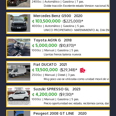
2400cc | Automático | Gasolina | 7 pas.
Doble tracción Excelente estado Version nacional Nada que hac
Mercedes Benz G500 2020
¢ 103,500,000
($225,000)*
4000cc | Automático | Gasolina | 5 pas.
UNICO PROPIETARIO- MATENIMIENTO AL DIA EN AGENCIA
Toyota AGYA G 2018
¢ 5,000,000
($10,870)*
1000cc | Manual | Gasolina | 5 pas.
Llantas frenos bateria nuevos
Fiat DUCATO 2021
¢ 13,500,000
($29,348)*
2500cc | Manual | Diesel | 3 pas.
Muy poco uso se utilizaba como unidad movil de video
Suzuki SPRESSO GL 2023
¢ 4,200,000
($9,130)*
1000cc | Manual | Gasolina | 5 pas.
Precio oportunidad exc estado, recibimos carros, damos garanti
Peugeot 2008 GT LINE 2020