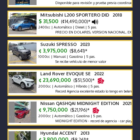
Disponible para revisión y prueba previa coordinación.
Mitsubishi L200 SPORTERO DID 2018
$ 31,500
(¢14,490,000)*
2400cc | Automático | Diesel | 5 pas.
PRECIO EN DOLARES, VERSION NACIONAL, EXCELENTES
Suzuki SPRESSO 2023
¢ 3,975,000
($8,641)*
1000cc | Manual | Gasolina | 5 pas.
Se recibe vehículo de menor valor
Land Rover EVOQUE SE 2022
¢ 23,690,000
($51,500)*
2000cc | Automático | Híbrido | 5 pas.
Record Agencia excelente estado lo tengo en belen heredia
Nissan QASHQAI MIDNIGHT EDITION 2021
¢ 9,750,000
($21,196)*
2000cc | Automático | Gasolina | 5 pas.
MIDNIGHT EDITION - record de agencia - car play - poco km
Hyundai ACCENT 2013
¢ 3,800,000
($8,261)*