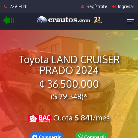
2291-4141
Regístrate
Ingresar
Toyota LAND CRUISER
PRADO 2024
¢ 36,500,000
($ 79,348)*
Cuota
$ 841
/mes