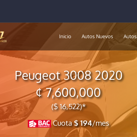
Inicio
Autos Nuevos
Autos
Peugeot 3008 2020
¢ 7,600,000
($ 16,522)*
Cuota
$ 194
/mes