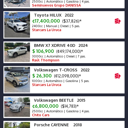
2500cc | Automático | Gasolina | 4 pas.
Seminuevos Grupo DANISSA
Toyota HILUX 2022
¢17,400,000
($37,826)*
2400cc | Manual | Diesel | 5 pas.
Starcars La Uruca
BMW X7 XDRIVE 40D 2024
$ 106,900
(¢49,174,000)*
3000cc | Automático | Diesel | 7 pas.
Raúl Thompson
Volkswagen T-CROSS 2022
$ 26,300
(¢12,098,000)*
1000cc | Automático | Gasolina | 5 pas.
Starcars La Uruca
Volkswagen BEETLE 2015
¢6,800,000
($14,783)*
2500cc | Automático | Gasolina | 4 pas.
Chito Cars
Porsche CAYENNE 2018