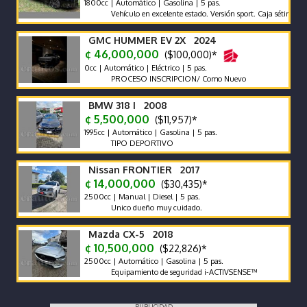
1800cc | Automático | Gasolina | 5 pas.
Vehículo en excelente estado. Versión sport. Caja sétima
GMC HUMMER EV 2X 2024
¢ 46,000,000
($100,000)*
0cc | Automático | Eléctrico | 5 pas.
PROCESO INSCRIPCION/ Como Nuevo
BMW 318 I 2008
¢ 5,500,000
($11,957)*
1995cc | Automático | Gasolina | 5 pas.
TIPO DEPORTIVO
Nissan FRONTIER 2017
¢ 14,000,000
($30,435)*
2500cc | Manual | Diesel | 5 pas.
Unico dueño muy cuidado.
Mazda CX-5 2018
¢ 10,500,000
($22,826)*
2500cc | Automático | Gasolina | 5 pas.
Equipamiento de seguridad i-ACTIVSENSE™
PUBLICIDAD