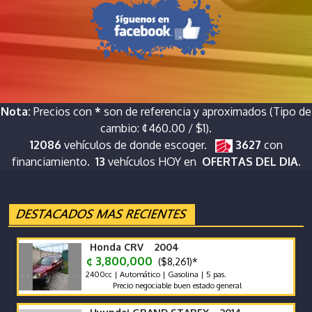
Nota:
Precios con
*
son de referencia y aproximados (Tipo de
cambio: ¢460.00 / $1).
12086
vehículos de donde escoger.
3627
con
financiamiento.
13
vehículos HOY en
OFERTAS DEL DIA.
Honda CRV 2004
¢ 3,800,000
($8,261)*
2400cc | Automático | Gasolina | 5 pas.
Precio negociable buen estado general