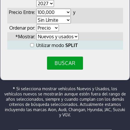
Precio Entre:
y
Ordenar por:
*Mostrar:
Utilizar modo
SPLIT
BUSCAR
*
Si selecciona mostrar vehículos Nuevos y Usados, los
vehículos nuevos se mostrarán aunque estén fuera del rango de
años seleccionados, siempre y cuando cumplan con los demás
criterios de búsqueda seleccionados. Actualmente estamos
incluyendo las marcas Aion, Audi, Changan, Hyundai, JAC, Suzuki
y VGV.