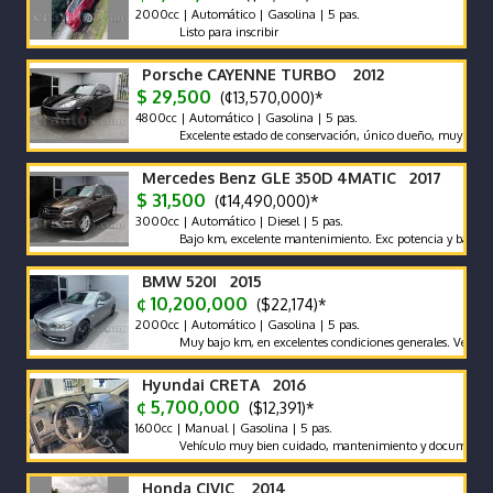
2000cc | Automático | Gasolina | 5 pas.
Listo para inscribir
Porsche CAYENNE TURBO 2012
$ 29,500
(¢13,570,000)*
4800cc | Automático | Gasolina | 5 pas.
Excelente estado de conservación, único dueño, muy bajo km, n
Mercedes Benz GLE 350D 4MATIC 2017
$ 31,500
(¢14,490,000)*
3000cc | Automático | Diesel | 5 pas.
Bajo km, excelente mantenimiento. Exc potencia y bajo consum
BMW 520I 2015
¢ 10,200,000
($22,174)*
2000cc | Automático | Gasolina | 5 pas.
Muy bajo km, en excelentes condiciones generales. Vehículo nac
Hyundai CRETA 2016
¢ 5,700,000
($12,391)*
1600cc | Manual | Gasolina | 5 pas.
Vehículo muy bien cuidado, mantenimiento y documentos al día, 
Honda CIVIC 2014