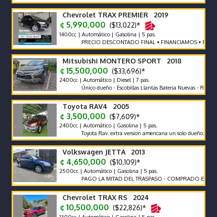
Chevrolet TRAX PREMIER 2019
¢ 5,990,000
($13,022)*
1400cc | Automático | Gasolina | 5 pas.
PRECIO DESCONTADO FINAL • FINANCIAMOS • RECIBIMO
Mitsubishi MONTERO SPORT 2018
¢ 15,500,000
($33,696)*
2400cc | Automático | Diesel | 7 pas.
Único dueño - Escobillas Llantas Bateria Nuevas - Recor de Ag
Toyota RAV4 2005
¢ 3,500,000
($7,609)*
2400cc | Automático | Gasolina | 5 pas.
Toyota Rav. extra version americana un solo dueño.
Volkswagen JETTA 2013
¢ 4,650,000
($10,109)*
2500cc | Automático | Gasolina | 5 pas.
PAGO LA MITAD DEL TRASPASO - COMPRADO EN CR
Chevrolet TRAX RS 2024
¢ 10,500,000
($22,826)*
1300cc | Automático | Gasolina | 5 pas.