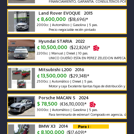
FINANCIAMIENTO, GARANTÍA. CONSULTENOS POR AUTOS Q
Land Rover EVOQUE 2015
¢ 8,600,000
($18,696)*
2000cc | Automático | Gasolina | 5 pas.
Precio negociable recién pintado
Hyundai STARIA 2022
¢ 10,500,000
($22,826)*
2200cc | Manual | Diesel | 10 pas.
UNICO DUEÑO ESTA EN PEREZ ZELEDON IMPECABLE VEHI
Mitsubishi L200 2016
¢ 13,500,000
($29,348)*
2500cc | Automático | Diesel | 5 pas.
Motor y caja Excelente llantas fajas de distribución y bateria 
Porsche MACAN S 2024
$ 78,500
(¢36,110,000)*
3000cc | Automático | Gasolina | 5 pas.
Para terminarlo de estrenar! Comprado en agencia, único dueño,
BMW X3 2014
¢ 8,100,000
($17,609)*