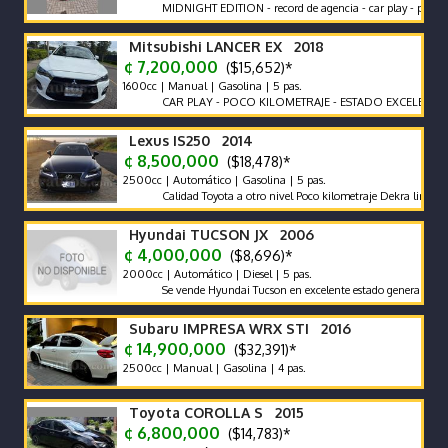
MIDNIGHT EDITION - record de agencia - car play - poco km un
Mitsubishi LANCER EX 2018
¢ 7,200,000
($15,652)*
1600cc | Manual | Gasolina | 5 pas.
CAR PLAY - POCO KILOMETRAJE - ESTADO EXCELENTE -
Lexus IS250 2014
¢ 8,500,000
($18,478)*
2500cc | Automático | Gasolina | 5 pas.
Calidad Toyota a otro nivel Poco kilometraje Dekra limpio Full
Hyundai TUCSON JX 2006
¢ 4,000,000
($8,696)*
2000cc | Automático | Diesel | 5 pas.
Se vende Hyundai Tucson en excelente estado general. Buena Pin
Subaru IMPRESA WRX STI 2016
¢ 14,900,000
($32,391)*
2500cc | Manual | Gasolina | 4 pas.
Toyota COROLLA S 2015
¢ 6,800,000
($14,783)*