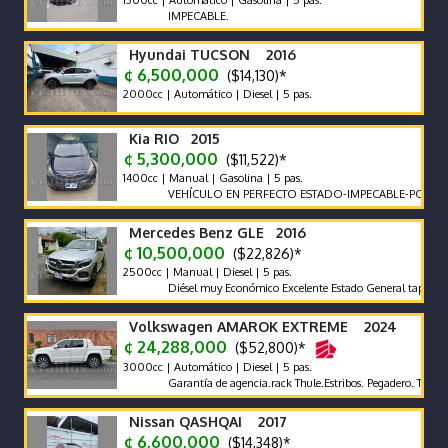
IMPECABLE.
Hyundai TUCSON 2016
¢ 6,500,000
($14,130)*
2000cc | Automático | Diesel | 5 pas.
Kia RIO 2015
¢ 5,300,000
($11,522)*
1400cc | Manual | Gasolina | 5 pas.
VEHÍCULO EN PERFECTO ESTADO-IMPECABLE-POCO KILOM
Mercedes Benz GLE 2016
¢ 10,500,000
($22,826)*
2500cc | Manual | Diesel | 5 pas.
Diésel muy Económico Excelente Estado General tapicería exce
Volkswagen AMAROK EXTREME 2024
¢ 24,288,000
($52,800)*
3000cc | Automático | Diesel | 5 pas.
Garantía de agencia.rack Thule.Estribos. Pegadero. Tapa Rígida
Nissan QASHQAI 2017
¢ 6,600,000
($14,348)*