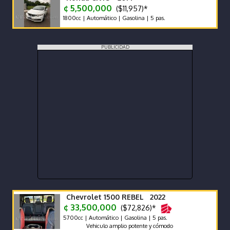
¢ 5,500,000
($11,957)*
1800cc | Automático | Gasolina | 5 pas.
PUBLICIDAD
Chevrolet 1500 REBEL 2022
¢ 33,500,000
($72,826)*
5700cc | Automático | Gasolina | 5 pas.
Vehiculo amplio potente y cómodo