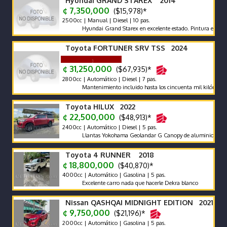
Hyundai GRAND STAREX 2014
¢ 7,350,000
($15,978)*
2500cc | Manual | Diesel | 10 pas.
Hyundai Grand Starex en excelente estado. Pintura exterior en e
Toyota FORTUNER SRV TSS 2024
¢ 31,250,000
($67,935)*
2800cc | Automático | Diesel | 7 pas.
Mantenimiento incluido hasta los cincuenta mil kilómetros. Rec
Toyota HILUX 2022
¢ 22,500,000
($48,913)*
2400cc | Automático | Diesel | 5 pas.
Llantas Yokohama Geolandar G Canopy de aluminio Snorkel Rac
Toyota 4 RUNNER 2018
¢ 18,800,000
($40,870)*
4000cc | Automático | Gasolina | 5 pas.
Excelente carro nada que hacerle Dekra blanco
Nissan QASHQAI MIDNIGHT EDITION 2021
¢ 9,750,000
($21,196)*
2000cc | Automático | Gasolina | 5 pas.