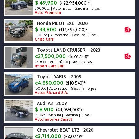
$ 49,900
(¢22,954,000)*
30000cc | Automático | Gasolina | 5 pas.
Auto Premium
Honda PILOT EXL 2020
$ 38,900
(¢17,894,000)*
3500cc | Automático | Gasolina | 8 pas.
Chito Cars
Toyota LAND CRUISER 2023
¢27,500,000
($59,783)*
2800cc | Automático | Diesel | 7 pas.
Import Cars ERP
Toyota YARIS 2009
¢4,850,000
($10,543)*
1500cc | Automático | Gasolina | 5 pas.
Autos Richard S.A.
Audi A3 2009
$ 8,900
(¢4,094,000)*
1600cc | Manual | Gasolina | 5 pas.
Automotores Carsot
Chevrolet BEAT LTZ 2020
¢3,714,000
($8,074)*