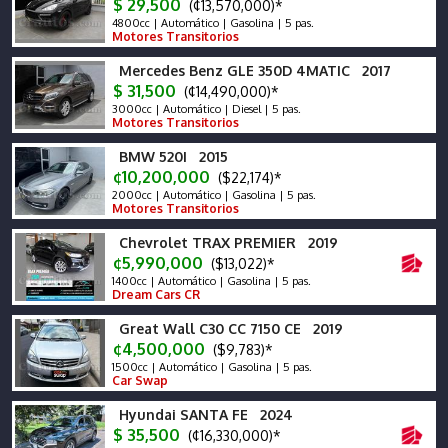
$ 29,500
(¢13,570,000)*
4800cc | Automático | Gasolina | 5 pas.
Motores Transitorios
Mercedes Benz GLE 350D 4MATIC 2017
$ 31,500
(¢14,490,000)*
3000cc | Automático | Diesel | 5 pas.
Motores Transitorios
BMW 520I 2015
¢10,200,000
($22,174)*
2000cc | Automático | Gasolina | 5 pas.
Motores Transitorios
Chevrolet TRAX PREMIER 2019
¢5,990,000
($13,022)*
1400cc | Automático | Gasolina | 5 pas.
Dream Cars CR
Great Wall C30 CC 7150 CE 2019
¢4,500,000
($9,783)*
1500cc | Automático | Gasolina | 5 pas.
Car Swap
Hyundai SANTA FE 2024
$ 35,500
(¢16,330,000)*