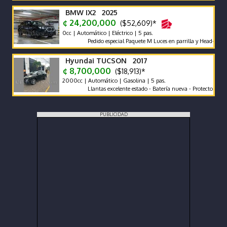
BMW IX2 2025
¢ 24,200,000
($52,609)*
0cc | Automático | Eléctrico | 5 pas.
Pedido especial Paquete M Luces en parrilla y Head-Up Display
Hyundai TUCSON 2017
¢ 8,700,000
($18,913)*
2000cc | Automático | Gasolina | 5 pas.
Llantas excelente estado - Batería nueva - Protector de cajuela 
PUBLICIDAD