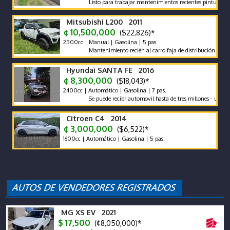
Listo para trabajar mantenimientos recientes pintura impecca
Mitsubishi L200 2011
¢ 10,500,000
($22,826)*
2500cc | Manual | Gasolina | 5 pas.
Mantenimiento recién al carro faja de distribución recién ca
Hyundai SANTA FE 2016
¢ 8,300,000
($18,043)*
2400cc | Automático | Gasolina | 7 pas.
Se puede recibr automovil hasta de tres millones - un solo du
Citroen C4 2014
¢ 3,000,000
($6,522)*
1600cc | Automático | Gasolina | 5 pas.
MG XS EV 2021
$ 17,500
(¢8,050,000)*