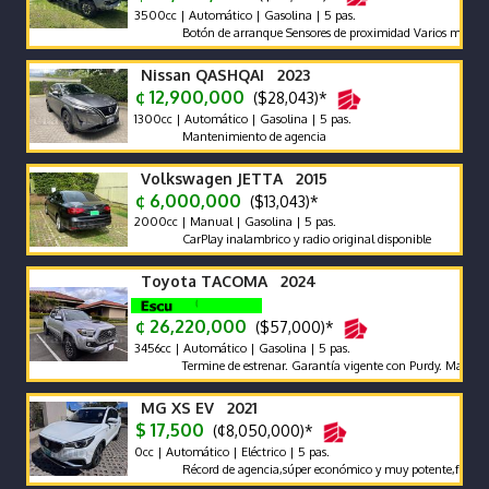
3500cc | Automático | Gasolina | 5 pas.
Botón de arranque Sensores de proximidad Varios modos de ma
Nissan QASHQAI 2023
¢ 12,900,000
($28,043)*
1300cc | Automático | Gasolina | 5 pas.
Mantenimiento de agencia
Volkswagen JETTA 2015
¢ 6,000,000
($13,043)*
2000cc | Manual | Gasolina | 5 pas.
CarPlay inalambrico y radio original disponible
Toyota TACOMA 2024
¢ 26,220,000
($57,000)*
3456cc | Automático | Gasolina | 5 pas.
Termine de estrenar. Garantía vigente con Purdy. Mantenimien
MG XS EV 2021
$ 17,500
(¢8,050,000)*
0cc | Automático | Eléctrico | 5 pas.
Récord de agencia,súper económico y muy potente,full extras,p