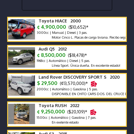
Toyota HIACE 2000
¢ 4,900,000
($10,652)*
3000cc | Manual | Diesel | 3 pas.
Motor Cinco L. Placas de carga liviana. Recibo según marca y 
Audi Q5 2012
¢ 8,500,000
($18,478)*
1968cc | Automático | Diesel | 5 pas.
Línea Sport. Única dueña. En excelente estado!
Land Rover DISCOVERY SPORT S 2020
$ 29,500
(¢13,570,000)*
2000cc | Automático | Gasolina | 5 pas.
DISPONIBLE EN CHITO CARS DOS. DEL CRUCE DE LA PAN
Toyota RUSH 2022
¢ 9,250,000
($20,109)*
1500cc | Automático | Gasolina | 7 pas.
En exelente estado
Audi S3 2015