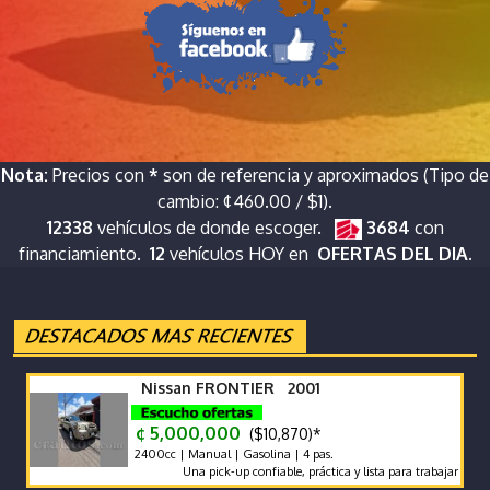
Nota:
Precios con
*
son de referencia y aproximados (Tipo de
cambio: ¢460.00 / $1).
12338
vehículos de donde escoger.
3684
con
financiamiento.
12
vehículos HOY en
OFERTAS DEL DIA.
Nissan FRONTIER 2001
¢ 5,000,000
($10,870)*
2400cc | Manual | Gasolina | 4 pas.
Una pick-up confiable, práctica y lista para trabajar o disfrutar!