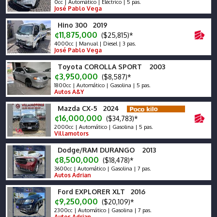
0cc | Automático | Eléctrico | 5 pas.
José Pablo Vega
Hino 300 2019
¢11,875,000
($25,815)*
4000cc | Manual | Diesel | 3 pas.
José Pablo Vega
Toyota COROLLA SPORT 2003
¢3,950,000
($8,587)*
1800cc | Automático | Gasolina | 5 pas.
Autos A&Y
Mazda CX-5 2024
¢16,000,000
($34,783)*
2000cc | Automático | Gasolina | 5 pas.
Villamotors
Dodge/RAM DURANGO 2013
¢8,500,000
($18,478)*
3600cc | Automático | Gasolina | 7 pas.
Autos Adrian
Ford EXPLORER XLT 2016
¢9,250,000
($20,109)*
2300cc | Automático | Gasolina | 7 pas.
Autos Adrian