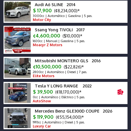
Audi A6 SLINE 2014
$ 17,900
(¢8,234,000)*
3000cc | Automático | Gasolina | 5 pas.
Motor City
Ssang Yong TIVOLI 2017
¢4,600,000
($10,000)*
1600cc | Manual | Gasolina | 5 pas.
Moacyr Z Motors
Mitsubishi MONTERO GLS 2016
¢10,500,000
($22,826)*
2800cc | Automático | Diesel | 7 pas.
Elite Motors
Tesla Y LONG RANGE 2022
$ 39,500
(¢18,170,000)*
0cc | Automático | Eléctrico | 5 pas.
AutoShow
Mercedes Benz GLE300D COUPE 2026
$ 119,900
(¢55,154,000)*
1993cc | Automático | Diesel | 5 pas.
Luxury Car