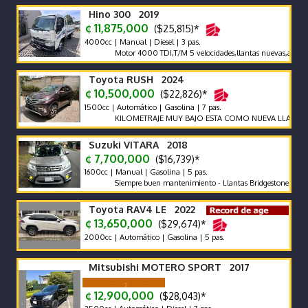
Hino 300 2019
¢ 11,875,000
($25,815)*
4000cc | Manual | Diesel | 3 pas.
Motor 4000 TDI,T/M 5 velocidades,llantas nuevas,aros,freno 
Toyota RUSH 2024
¢ 10,500,000
($22,826)*
1500cc | Automático | Gasolina | 7 pas.
KILOMETRAJE MUY BAJO ESTA COMO NUEVA LLAME Y NE
Suzuki VITARA 2018
¢ 7,700,000
($16,739)*
1600cc | Manual | Gasolina | 5 pas.
Siempre buen mantenimiento - Llantas Bridgestone como nuevas
Toyota RAV4 LE 2022
¢ 13,650,000
($29,674)*
2000cc | Automático | Gasolina | 5 pas.
Mitsubishi MOTERO SPORT 2017
¢ 12,900,000
($28,043)*