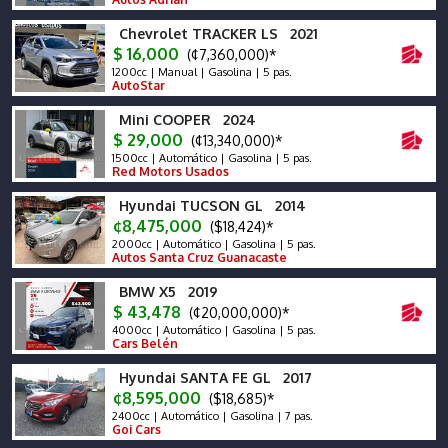
Chevrolet TRACKER LS 2021
$ 16,000
(¢7,360,000)*
1200cc | Manual | Gasolina | 5 pas.
AutoStar
Mini COOPER 2024
$ 29,000
(¢13,340,000)*
1500cc | Automático | Gasolina | 5 pas.
Red Motors Usados
Hyundai TUCSON GL 2014
¢8,475,000
($18,424)*
2000cc | Automático | Gasolina | 5 pas.
Autos Santa Cruz Guanacaste
BMW X5 2019
$ 43,478
(¢20,000,000)*
4000cc | Automático | Gasolina | 5 pas.
Cars Belén
Hyundai SANTA FE GL 2017
¢8,595,000
($18,685)*
2400cc | Automático | Gasolina | 7 pas.
Goi Cars