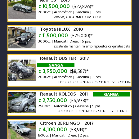
¢ 10,500,000
($22,826)*
2000cc | Automático | Gasolina | 5 pas.
WWW.JARCARMOTORS.COM
Toyota HILUX 2010
¢ 11,500,000
($25,000)*
3000cc | Manual | Diesel | 5 pas.
excelente mantenimiento repuestos originales detalles de pintur
Renault DUSTER 2017
¢ 3,950,000
($8,587)*
2000cc | Automático | Gasolina | 5 pas.
!!!! PRECIO DE CONTADO SI SE RECIBE O SE FINANCIA EL P
Renault KOLEOS 2011
¢ 2,750,000
($5,978)*
2500cc | Automático | Gasolina | 5 pas.
!!! PRECIO DE CONTADO SI SE RECIBE EL PRECIO VARIA !!!
Citroen BERLINGO 2017
¢ 4,100,000
($8,913)*
1600cc | Manual | Diesel | 2 pas.