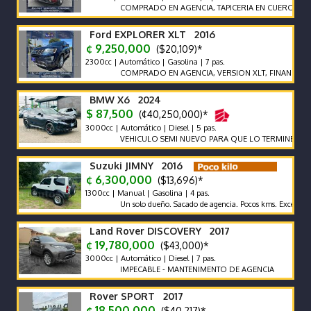
COMPRADO EN AGENCIA, TAPICERIA EN CUERO, SIETE PA
Ford EXPLORER XLT 2016
¢ 9,250,000
($20,109)*
2300cc | Automático | Gasolina | 7 pas.
COMPRADO EN AGENCIA, VERSION XLT, FINANCIAMIEN
BMW X6 2024
$ 87,500
(¢40,250,000)*
3000cc | Automático | Diesel | 5 pas.
VEHICULO SEMI NUEVO PARA QUE LO TERMINE DE ESTR
Suzuki JIMNY 2016
¢ 6,300,000
($13,696)*
1300cc | Manual | Gasolina | 4 pas.
Un solo dueño. Sacado de agencia. Pocos kms. Excelentes Condi
Land Rover DISCOVERY 2017
¢ 19,780,000
($43,000)*
3000cc | Automático | Diesel | 7 pas.
IMPECABLE - MANTENIMENTO DE AGENCIA
Rover SPORT 2017
¢ 18,500,000
($40,217)*