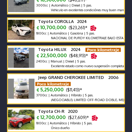
3000cc | Automático | Diesel | 5 pas.
Vehiculo en excelentes condiciónes muy buen mantenimiento.
Toyota COROLLA 2024
¢ 10,700,000
($23,261)*
1800cc | Automático | Gasolina | 5 pas.
NACIONAL DE PURDY KILOMETRAJE BAJO ESTA IMPECABL
Toyota HILUX 2024
¢ 22,500,000
($48,913)*
2400cc | Manual | Diesel | 5 pas.
Excelente estado como nuevo suspensión completa old man e
Jeep GRAND CHEROKEE LIMITED 2006
¢ 5,250,000
($11,413)*
3700cc | Automático | Híbrido | 5 pas.
¡NEGOCIABLE¡ LIMITED OFF-ROAD DOBLE, MEJOR SISTEM
Toyota CH-R 2020
¢ 12,700,000
($27,609)*
1800cc | Automático | Híbrido | 5 pas.
Único dueño