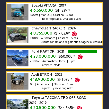
Suzuki VITARA 2017
¢ 6,550,000
($14,239)*
1600cc | Manual | Gasolina | 5 pas.
Precio Negociable. Una sola dueña.
Chevrolet TRACKER 2024
¢ 8,755,000
($19,033)*
1200cc | Automático | Gasolina | 5 pas.
Cuenta con un año de garantía de agencia récord de agencia
Ford RAPTOR 2021
¢ 23,000,000
($50,000)*
2000cc | Automático | Diesel | 5 pas.
Excelente Estado.
Audi ETRON 2023
¢ 18,900,000
($41,087)*
0cc | Automático | Eléctrico | 5 pas.
Paquete S y racks originales
Toyota TACOMA TRD OFF ROAD
2019 2019
¢ 20,500,000
($44,565)*