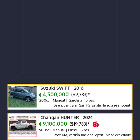
Suzuki SWIFT 2016
¢ 4,500,000
($9,783)*
1200cc | Manual | Gasolina | 5 pas.
Se encuentra en San Rafael de Heredia se encuentra en excel
Changan HUNTER 2024
¢ 9,100,000
($19,783)*
1900cc | Manual | Diesel | 5 pas.
Poco KM, versión nacional.oportunidad exc estado carrocería