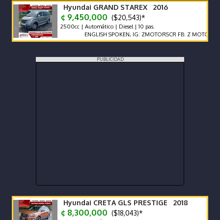
Hyundai GRAND STAREX 2016
¢ 9,450,000
($20,543)*
2500cc | Automático | Diesel | 10 pas.
ENGLISH SPOKEN, IG: ZMOTORSCR FB: Z MOTORS. Contáct
PUBLICIDAD
Hyundai CRETA GLS PRESTIGE 2018
¢ 8,300,000
($18,043)*