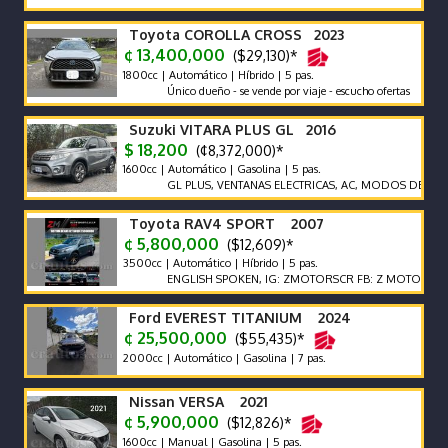
Toyota COROLLA CROSS 2023
¢ 13,400,000
($29,130)*
1800cc | Automático | Híbrido | 5 pas.
Único dueño - se vende por viaje - escucho ofertas
Suzuki VITARA PLUS GL 2016
$ 18,200
(¢8,372,000)*
1600cc | Automático | Gasolina | 5 pas.
GL PLUS, VENTANAS ELECTRICAS, AC, MODOS DE MANEJO, B
Toyota RAV4 SPORT 2007
¢ 5,800,000
($12,609)*
3500cc | Automático | Híbrido | 5 pas.
ENGLISH SPOKEN, IG: ZMOTORSCR FB: Z MOTORS. Contáct
Ford EVEREST TITANIUM 2024
¢ 25,500,000
($55,435)*
2000cc | Automático | Gasolina | 7 pas.
Nissan VERSA 2021
¢ 5,900,000
($12,826)*
1600cc | Manual | Gasolina | 5 pas.