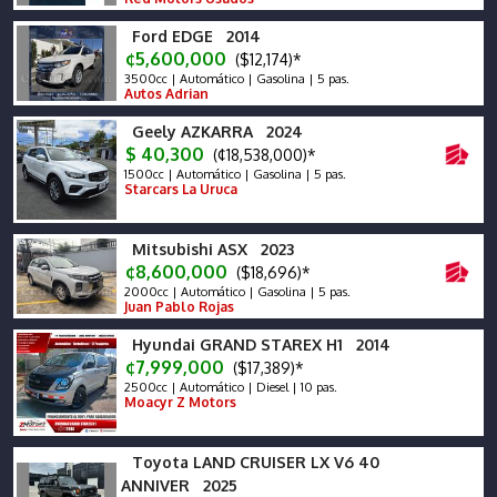
Ford EDGE 2014
¢5,600,000
($12,174)*
3500cc | Automático | Gasolina | 5 pas.
Autos Adrian
Geely AZKARRA 2024
$ 40,300
(¢18,538,000)*
1500cc | Automático | Gasolina | 5 pas.
Starcars La Uruca
Mitsubishi ASX 2023
¢8,600,000
($18,696)*
2000cc | Automático | Gasolina | 5 pas.
Juan Pablo Rojas
Hyundai GRAND STAREX H1 2014
¢7,999,000
($17,389)*
2500cc | Automático | Diesel | 10 pas.
Moacyr Z Motors
Toyota LAND CRUISER LX V6 40
ANNIVER 2025