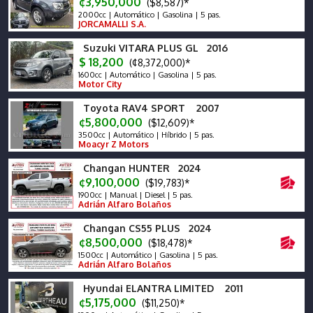
¢3,950,000
($8,587)*
2000cc | Automático | Gasolina | 5 pas.
JORCAMALLI S.A.
Suzuki VITARA PLUS GL 2016
$ 18,200
(¢8,372,000)*
1600cc | Automático | Gasolina | 5 pas.
Motor City
Toyota RAV4 SPORT 2007
¢5,800,000
($12,609)*
3500cc | Automático | Híbrido | 5 pas.
Moacyr Z Motors
Changan HUNTER 2024
¢9,100,000
($19,783)*
1900cc | Manual | Diesel | 5 pas.
Adrián Alfaro Bolaños
Changan CS55 PLUS 2024
¢8,500,000
($18,478)*
1500cc | Automático | Gasolina | 5 pas.
Adrián Alfaro Bolaños
Hyundai ELANTRA LIMITED 2011
¢5,175,000
($11,250)*