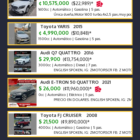
¢ 10,575,000
($22,989)*
1600cc | Automático | Gasolina | 5 pas.
Única dueña,Motor 1600 turbo,4x2,5 pax,muy poco km 6500
Toyota YARIS 2015
¢ 4,990,000
($10,848)*
1500cc | Automático | Gasolina | 5 pas.
Audi Q7 QUATTRO 2016
$ 29,900
(¢13,754,000)*
3000cc | Automático | Diesel | 7 pas.
ENGLISH SPOKEN, IG: ZMOTORSCR FB: Z MOTORS. Contáct
Audi E-TRON 50 QUATTRO 2021
$ 26,000
(¢11,960,000)*
0cc | Automático | Eléctrico | 5 pas.
PRECIO EN DOLARES. ENGLISH SPOKEN, IG: ZMOTORSCR F
Toyota FJ CRUISER 2008
$ 21,500
(¢9,890,000)*
4000cc | Automático | Gasolina | 5 pas.
ENGLISH SPOKEN, IG: ZMOTORSCR FB: Z MOTORS. Contáct