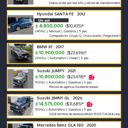
Dekra al día por dos año y récord de mantenimientos de agenci
Hyundai SANTA FE 2012
¢ 4,800,000
($10,435)*
2400cc | Manual | Gasolina | 5 pas.
Comprado en Grupo Q. Único dueño. Proyectores Biled. Pantal
BMW X1 2017
¢ 10,900,000
($23,696)*
2000cc | Automático | Diesel | 5 pas.
Suzuki JUMPY 2021
¢ 10,800,000
($23,478)*
1500cc | Automático | Gasolina | 5 pas.
Record de agencia Excelente estado
Suzuki JIMNY GL 2026
¢ 14,575,000
($31,685)*
1500cc | Automático | Gasolina | 5 pas.
2026 termine de estrenar,Motor 1500,T/A,4x4,carplay,alfombr
Mercedes Benz GLA 180 2020