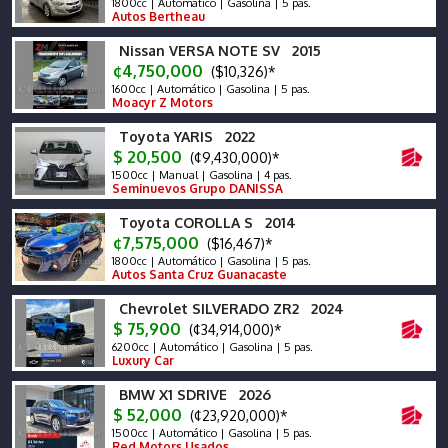
1800cc | Automático | Gasolina | 5 pas.
Autos Bertheau
Nissan VERSA NOTE SV 2015
¢4,750,000
($10,326)*
1600cc | Automático | Gasolina | 5 pas.
Moacyr Z Motors
Toyota YARIS 2022
$ 20,500
(¢9,430,000)*
1500cc | Manual | Gasolina | 4 pas.
Seminuevos Grupo DANISSA
Toyota COROLLA S 2014
¢7,575,000
($16,467)*
1800cc | Automático | Gasolina | 5 pas.
Autos Santa Cruz Guanacaste
Chevrolet SILVERADO ZR2 2024
$ 75,900
(¢34,914,000)*
6200cc | Automático | Gasolina | 5 pas.
Luxury Car
BMW X1 SDRIVE 2026
$ 52,000
(¢23,920,000)*
1500cc | Automático | Gasolina | 5 pas.
Red Motors Usados