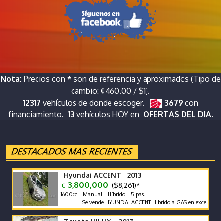
Nota:
Precios con
*
son de referencia y aproximados (Tipo de
cambio: ¢460.00 / $1).
12317
vehículos de donde escoger.
3679
con
financiamiento.
13
vehículos HOY en
OFERTAS DEL DIA.
Hyundai ACCENT 2013
¢ 3,800,000
($8,261)*
1600cc | Manual | Híbrido | 5 pas.
Se vende HYUNDAI ACCENT Hibrido a GAS en excelente estado 