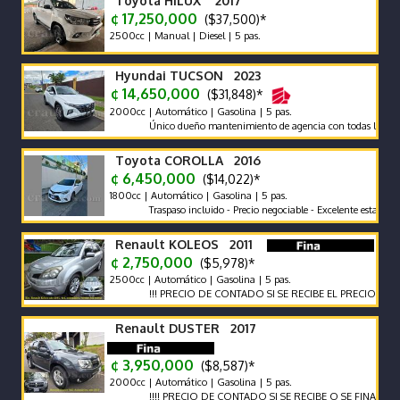
Toyota HILUX 2017
¢ 17,250,000
($37,500)*
2500cc | Manual | Diesel | 5 pas.
Hyundai TUCSON 2023
¢ 14,650,000
($31,848)*
2000cc | Automático | Gasolina | 5 pas.
Único dueño mantenimiento de agencia con todas las recomend
Toyota COROLLA 2016
¢ 6,450,000
($14,022)*
1800cc | Automático | Gasolina | 5 pas.
Traspaso incluido - Precio negociable - Excelente estado
Renault KOLEOS 2011
¢ 2,750,000
($5,978)*
2500cc | Automático | Gasolina | 5 pas.
!!! PRECIO DE CONTADO SI SE RECIBE EL PRECIO VARIA !!!
Renault DUSTER 2017
¢ 3,950,000
($8,587)*
2000cc | Automático | Gasolina | 5 pas.
!!!! PRECIO DE CONTADO SI SE RECIBE O SE FINANCIA EL PR