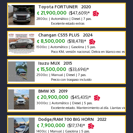
Toyota FORTUNER 2020
¢ 21,900,000
($47,609)*
2800cc | Automático | Diesel | 7 pas.
Excelente estado extras
Changan CS55 PLUS 2024
¢ 8,500,000
($18,478)*
1500cc | Automático | Gasolina | 5 pas.
Poco KM, versión nacional. Dekra en blanco exc estado carroc
Isuzu MUX 2015
¢ 15,500,000
($33,696)*
2500cc | Manual | Diesel | 7 pas.
Precio con traspaso incluido
BMW X5 2019
¢ 20,900,000
($45,435)*
3000cc | Automático | Diesel | 5 pas.
Excelente estado. Mantenimiento al día. Llantas vientiuno d
Dodge/RAM 700 BIG HORN 2022
¢ 7,900,000
($17,174)*
1400cc | Manual | Gasolina | 5 pas.