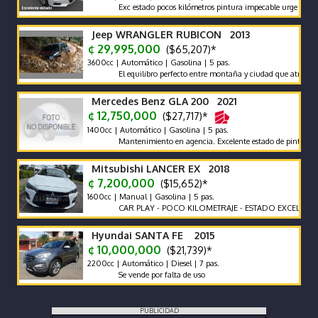
Exc estado pocos kilómetros pintura impecable urge vender moti
Jeep WRANGLER RUBICON 2013
¢ 29,995,000
($65,207)*
3600cc | Automático | Gasolina | 5 pas.
El equilibro perfecto entre montaña y ciudad que atrae mir
Mercedes Benz GLA 200 2021
¢ 12,750,000
($27,717)*
1400cc | Automático | Gasolina | 5 pas.
Mantenimiento en agencia. Excelente estado de pintura. Precio
Mitsubishi LANCER EX 2018
¢ 7,200,000
($15,652)*
1600cc | Manual | Gasolina | 5 pas.
CAR PLAY - POCO KILOMETRAJE - ESTADO EXCELENTE -
Hyundai SANTA FE 2015
¢ 10,000,000
($21,739)*
2200cc | Automático | Diesel | 7 pas.
Se vende por falta de uso
PUBLICIDAD