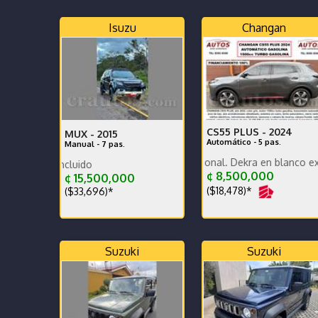
Isuzu
Changan
CS55 PLUS -
2024
MUX -
2015
Automático - 5 pas.
Manual - 7 pas.
Poco KM, versión nacional. Dekra en blanco exc estado ca
Excelente estado. Mantenim
Precio con traspaso incluido
¢ 8,500,000
¢ 15,500,000
($18,478)*
($33,696)*
Suzuki
Suzuki