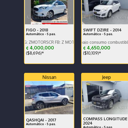
FIGO -
2018
SWIFT DZIRE -
2014
Automático - 5 pas.
Automático - 5 pas.
, IG: ZMOTORSCR FB: Z MOTORS. Contáctenos x WhatsApp.
Nacional, bajo km, bajo consumo combustible.
¢ 4,000,000
¢ 4,650,000
($8,696)*
($10,109)*
Nissan
Jeep
COMPASS LONGITUDE 
QASHQAI -
2017
2024
Automático - 5 pas.
Automático - 5 pas.