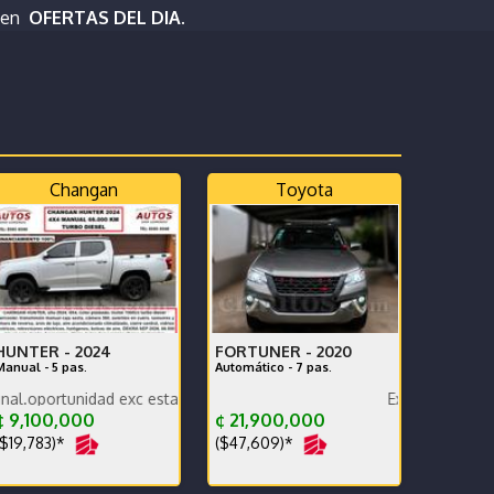
 en
OFERTAS DEL DIA.
Changan
Toyota
HUNTER -
2024
FORTUNER -
2020
Manual - 5 pas.
Automático - 7 pas.
nidad exc estado carrocería y mecánica, un dueño, ganga, financiamo
Excelente estado extras
te estado SE RECIBE
 9,100,000
¢ 21,900,000
$19,783)*
($47,609)*