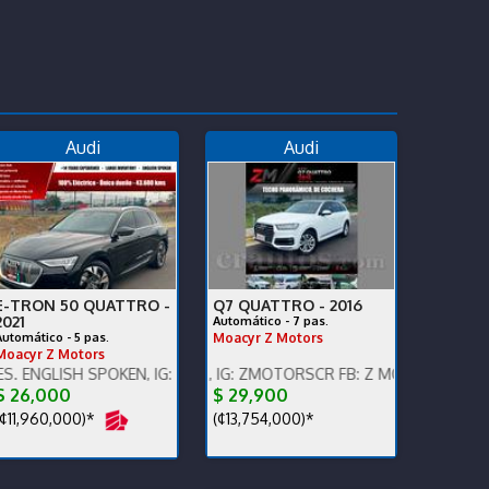
Audi
Audi
E-TRON 50 QUATTRO -
Q7 QUATTRO -
2016
2021
Automático - 7 pas.
Automático - 5 pas.
Moacyr Z Motors
Moacyr Z Motors
 km,súper cuidado.
H SPOKEN, IG: ZMOTORSCR FB: Z MOTORS. Contáctenos x WhatsApp
ENGLISH SPOKEN, IG: ZMOTORSCR FB: Z MOTORS. Contáctenos x 
$ 26,000
$ 29,900
¢11,960,000)*
(¢13,754,000)*