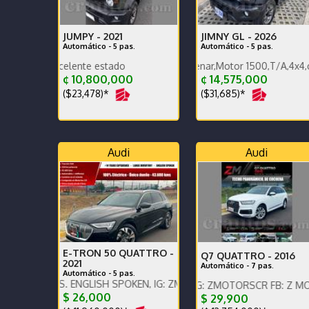
JUMPY -
2021
JIMNY GL -
2026
Automático - 5 pas.
Automático - 5 pas.
2026 termine de estrenar,Motor 1500,T/A,4x4,carplay,al
Record de agencia Excelente e
¢ 10,800,000
¢ 14,575,000
($23,478)*
($31,685)*
Audi
Audi
E-TRON 50 QUATTRO -
Q7 QUATTRO -
2016
2021
Automático - 7 pas.
Automático - 5 pas.
RES. ENGLISH SPOKEN, IG: ZMOTORSCR FB: Z MOTORS. Contáctenos
ENGLISH SPOKEN, IG: ZMOTORSCR FB: Z MOTORS. Con
ENGLISH SPOKEN, IG: Z
$ 26,000
$ 29,900