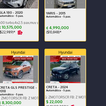
GLA 180 -
2020
YARIS -
2015
Automático - 5 pas.
Automático - 5 pas.
4x2,5 pax,muy poco km 65000 km,súper cuidado.
 10,575,000
¢ 4,990,000
$22,989)*
($10,848)*
Hyundai
Hyundai
CRETA -
2024
CRETA GLS PRESTIGE -
Automático - 5 pas.
2018
Automático - 5 pas.
NGLISH SPOKEN, IG: ZMOTORSCR FB: Z MOTORS. Contáctenos x Wh
s x WhatsApp.
CR FB: Z MOTORS. Contáctenos x WhatsApp.
$ 22,000
 8,300,000