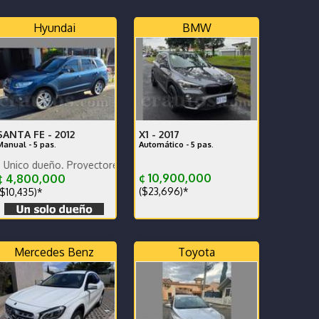
Hyundai
BMW
SANTA FE -
2012
X1 -
2017
Manual - 5 pas.
Automático - 5 pas.
s.
. Proyectores Biled. Pantalla Pioneer y cámara de reversa
¢ 10,900,000
¢ 4,800,000
($23,696)*
$10,435)*
Mercedes Benz
Toyota