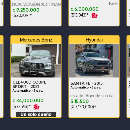
Excelente estado
ncia,muy bajo km. Financiamiento disponible.
 VERSION XLT, FINANCIAMIENTO CON BANCO PROMERICA
¢ 6,000,000
¢
¢ 9,250,000
($13,043)*
(
($20,109)*
Mercedes Benz
Hyundai
GLE400D COUPE
SANTA FE -
2015
SPORT -
2021
Automático - 5 pas.
Automático - 5 pas.
play - excelente estado -
V
Poco km. Excelente estado. Agende su cita.
¢ 34,000,000
$ 15,500
(
($73,913)*
(¢ 7,130,000)*