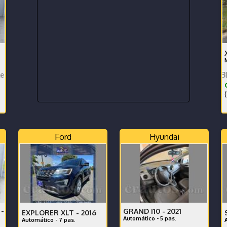
P
SUPER ENTERO DOBLE TRACIO
(
Ford
Hyundai
-
GRAND I10 -
2021
EXPLORER XLT -
2016
Automático - 5 pas.
Automático - 7 pas.