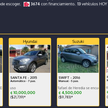
nde escoger.
3674
con financiamiento.
13
vehículos HOY
Hyundai
Suzuki
SANTA FE -
2015
SWIFT -
2016
Automático - 7 pas.
Manual - 5 pas.
Poco KM, versión nacional.oportu
Se encuentra en San Rafael de Heredia se encuentra en excelen
Se vende por falta de uso
¢
¢ 10,000,000
¢ 4,500,000
(
($21,739)*
($9,783)*