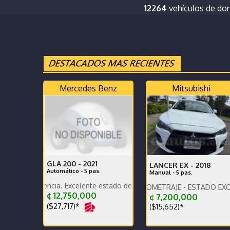
12264
vehículos de do
Mercedes Benz
Mitsubishi
GLA 200 -
2021
LANCER EX -
2018
Automático - 5 pas.
Manual - 5 pas.
gencia. Excelente estado de pintura. Precio negociable.
CAR PLAY - POCO KILOMETRAJE - ESTADO EXCELENTE -
¢ 12,750,000
¢ 7,200,000
($27,717)*
($15,652)*