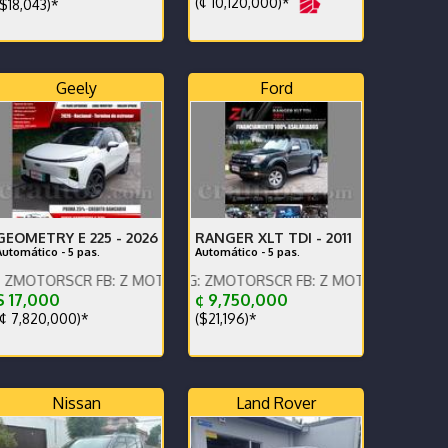
(¢ 10,120,000)*
$18,043)*
Geely
Ford
GEOMETRY E 225 -
2026
RANGER XLT TDI -
2011
Automático - 5 pas.
Automático - 5 pas.
s x WhatsApp.
CR FB: Z MOTORS. Contáctenos x WhatsApp.
NGLISH SPOKEN, IG: ZMOTORSCR FB: Z MOTORS. Contáctenos x Wh
 17,000
¢ 9,750,000
¢ 7,820,000)*
($21,196)*
Nissan
Land Rover