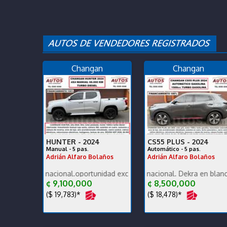
Changan
Changan
HUNTER -
2024
CS55 PLUS -
2024
Manual - 5 pas.
Automático - 5 pas.
Adrián Alfaro Bolaños
Adrián Alfaro Bolaños
ón nacional.oportunidad exc estado carrocería y mecánica, un dueño,
Poco KM, versión nacional. Dekra en blanco exc estad
2026 termine de estre
¢ 9,100,000
¢ 8,500,000
($ 19,783)*
($ 18,478)*