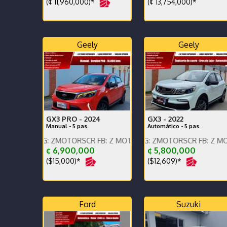
(¢ 11,960,000)*
(¢ 13,754,000)*
Geely
Geely
GX3 PRO -
2024
GX3 -
2022
Manual - 5 pas.
Automático - 5 pas.
, IG: ZMOTORSCR FB: Z MOTORS. Contáctenos x WhatsApp.
ENGLISH SPOKEN, IG: ZMOTORSCR FB: Z MOTORS. Con
ENGLISH SPOKEN, IG: Z
¢ 6,900,000
¢ 5,800,000
($15,000)*
($12,609)*
Ford
Suzuki