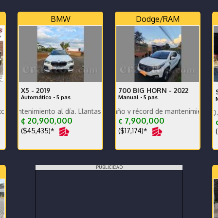
BMW
Dodge/RAM
X5 -
2019
700 BIG HORN -
2022
Automático - 5 pas.
Manual - 5 pas.
rrocería y mecánica, un dueño, ganga, financ
iento al día. Llantas vientiuno doble medida. Unico dueño
Dekra al día por dos año y récord de mantenimientos de agencia 
Comprado en Grupo Q. Único dueño
¢ 20,900,000
¢ 7,900,000
($45,435)*
($17,174)*
(
PUBLICIDAD