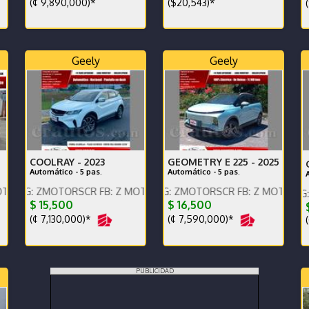
(¢ 9,890,000)*
($20,543)*
(
Geely
Geely
COOLRAY -
2023
GEOMETRY E 225 -
2025
Automático - 5 pas.
Automático - 5 pas.
táctenos x WhatsApp.
MOTORSCR FB: Z MOTORS. Contáctenos x WhatsApp.
ENGLISH SPOKEN, IG: ZMOTORSCR FB: Z MOTORS. Contácteno
ENGLISH SPOKEN, IG: ZMOTORS
E
$ 15,500
$ 16,500
$
(¢ 7,130,000)*
(¢ 7,590,000)*
(
PUBLICIDAD