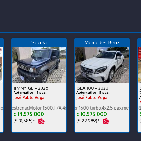
Suzuki
Mercedes Benz
JIMNY GL -
2026
GLA 180 -
2020
Automático - 5 pas.
Automático - 5 pas.
José Pablo Vega
José Pablo Vega
 ganga, financiamos
o carrocería y mecánica, un dueño, ganga, financ
nar,Motor 1500,T/A,4x4,carplay,alfombras bandeja,pocos km.
Única dueña,Motor 1600 turbo,4x2,5 pax,muy poco km 65000
PRECIO EN DOLARES. ENGLIS
¢ 14,575,000
¢ 10,575,000
($ 31,685)*
($ 22,989)*
(