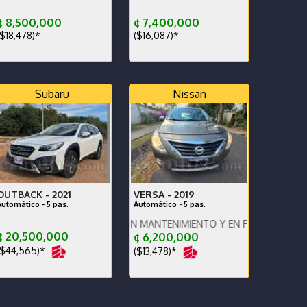
 8,500,000
¢ 7,400,000
$18,478)*
($16,087)*
Subaru
Nissan
OUTBACK -
2021
VERSA -
2019
Automático - 5 pas.
Automático - 5 pas.
EHICULO CON BUEN MANTENIMIENTO Y EN PERFECTO ESTADO
¢ 20,500,000
¢ 6,200,000
$44,565)*
($13,478)*