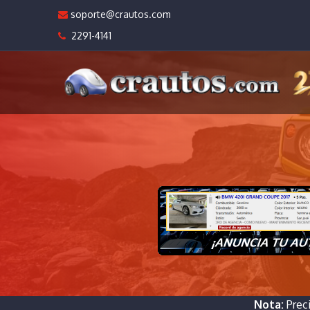
soporte@crautos.com
2291-4141
Nota:
Prec