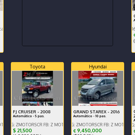
fombras bandeja,pocos km.
stado
Única dueña,Motor 1600 turbo,
¢
(
Toyota
Hyundai
FJ CRUISER -
2008
GRAND STAREX -
2016
Automático - 5 pas.
Automático - 10 pas.
E
 x WhatsApp.
táctenos x WhatsApp.
MOTORSCR FB: Z MOTORS. Contáctenos x WhatsApp.
ENGLISH SPOKEN, IG: ZMOTORSCR FB: Z MOTORS. Contácteno
ENGLISH SPOKEN, IG: ZMOTORS
$ 21,500
¢ 9,450,000
¢