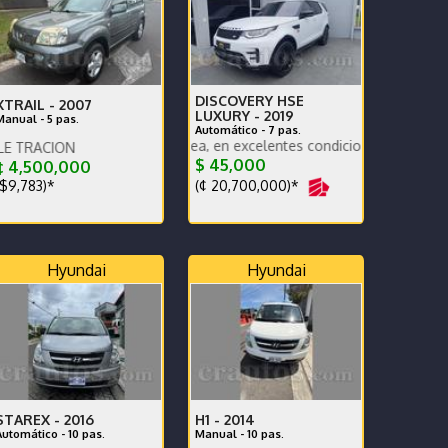
DISCOVERY HSE
XTRAIL -
2007
LUXURY -
2019
Manual - 5 pas.
Automático - 7 pas.
aquete tope de línea, en excelentes condiciones generales. Financiam
N
$ 45,000
¢ 4,500,000
(¢ 20,700,000)*
$9,783)*
Hyundai
Hyundai
STAREX -
2016
H1 -
2014
Automático - 10 pas.
Manual - 10 pas.