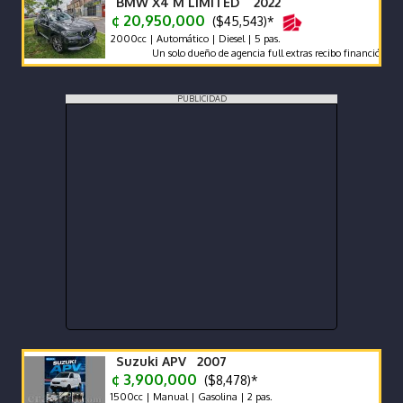
BMW X4 M LIMITED 2022
¢ 20,950,000
($45,543)*
2000cc | Automático | Diesel | 5 pas.
Un solo dueño de agencia full extras recibo financió manteni
PUBLICIDAD
Suzuki APV 2007
¢ 3,900,000
($8,478)*
1500cc | Manual | Gasolina | 2 pas.