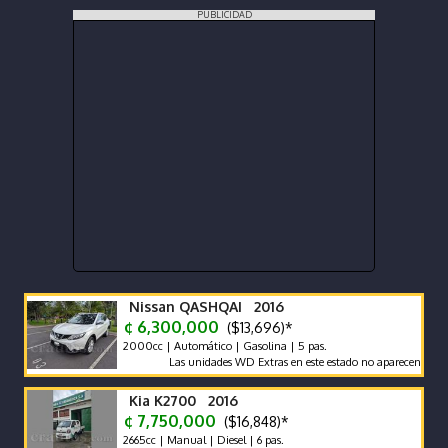
PUBLICIDAD
Nissan QASHQAI 2016
¢ 6,300,000
($13,696)*
2000cc | Automático | Gasolina | 5 pas.
Las unidades WD Extras en este estado no aparecen con frecue
Kia K2700 2016
¢ 7,750,000
($16,848)*
2665cc | Manual | Diesel | 6 pas.