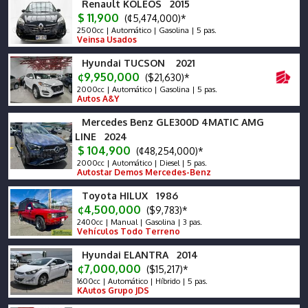
Renault KOLEOS 2015
$ 11,900
(¢5,474,000)*
2500cc | Automático | Gasolina | 5 pas.
Veinsa Usados
Hyundai TUCSON 2021
¢9,950,000
($21,630)*
2000cc | Automático | Gasolina | 5 pas.
Autos A&Y
Mercedes Benz GLE300D 4MATIC AMG
LINE 2024
$ 104,900
(¢48,254,000)*
2000cc | Automático | Diesel | 5 pas.
Autostar Demos Mercedes-Benz
Toyota HILUX 1986
¢4,500,000
($9,783)*
2400cc | Manual | Gasolina | 3 pas.
Vehículos Todo Terreno
Hyundai ELANTRA 2014
¢7,000,000
($15,217)*
1600cc | Automático | Híbrido | 5 pas.
KAutos Grupo JDS