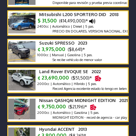
Disponible para revisión y prueba previa coordinación.
Mitsubishi L200 SPORTERO DID 2018
$ 31,500
(¢14,490,000)*
2400cc | Automático | Diesel | 5 pas.
PRECIO EN DOLARES, VERSION NACIONAL, EXCELENTES
Suzuki SPRESSO 2023
¢ 3,975,000
($8,641)*
1000cc | Manual | Gasolina | 5 pas.
Se recibe vehículo de menor valor
Land Rover EVOQUE SE 2022
¢ 23,690,000
($51,500)*
2000cc | Automático | Híbrido | 5 pas.
Record Agencia excelente estado lo tengo en belen heredia
Nissan QASHQAI MIDNIGHT EDITION 2021
¢ 9,750,000
($21,196)*
2000cc | Automático | Gasolina | 5 pas.
MIDNIGHT EDITION - record de agencia - car play - poco km 
Hyundai ACCENT 2013
¢ 3,800,000
($8,261)*