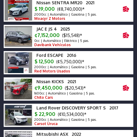
Nissan SENTRA MR20 2021
$ 19,000
(¢8,740,000)*
2000cc | Automático | Gasolina | 5 pas.
Moacyr Z Motors
JAC E JS 4 2025
¢7,152,000
($15,548)*
0cc | Automático | Eléctrico | 5 pas.
Davibank Vehículos
Ford ESCAPE 2016
$ 12,500
(¢5,750,000)*
2000cc | Automático | Gasolina | 5 pas.
Red Motors Usados
Nissan KICKS 2021
¢9,450,000
($20,543)*
1600cc | Automático | Gasolina | 5 pas.
Chito Cars
Land Rover DISCOVERY SPORT S 2017
$ 22,900
(¢10,534,000)*
2000cc | Automático | Gasolina | 5 pas.
Carsot Uruca
Mitsubishi ASX 2022