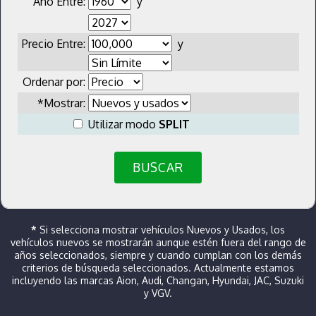
Año Entre:
y
Precio Entre:
y
Ordenar por:
*Mostrar:
Utilizar modo
SPLIT
BUSCAR
*
Si selecciona mostrar vehículos Nuevos y Usados, los
vehículos nuevos se mostrarán aunque estén fuera del rango de
años seleccionados, siempre y cuando cumplan con los demás
criterios de búsqueda seleccionados. Actualmente estamos
incluyendo las marcas Aion, Audi, Changan, Hyundai, JAC, Suzuki
y VGV.