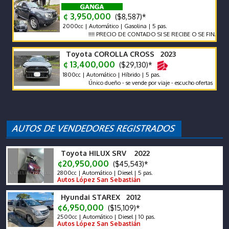
¢ 3,950,000
($8,587)*
2000cc | Automático | Gasolina | 5 pas.
!!!! PRECIO DE CONTADO SI SE RECIBE O SE FINANCIA EL P
Toyota COROLLA CROSS 2023
¢ 13,400,000
($29,130)*
1800cc | Automático | Híbrido | 5 pas.
Único dueño - se vende por viaje - escucho ofertas
Toyota HILUX SRV 2022
¢20,950,000
($45,543)*
2800cc | Automático | Diesel | 5 pas.
Autos López San Sebastián
Hyundai STAREX 2012
¢6,950,000
($15,109)*
2500cc | Automático | Diesel | 10 pas.
Autos López San Sebastián