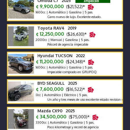
Omoda C7 2025
¢ 9,900,000
($21,522)*
1600cc | Automático | Gasolina | 5 pas.
Carro nuevo de lujo. Excelente estado.
Toyota RAV4 2019
¢ 12,250,000
($26,630)*
2000cc | Manual | Gasolina | 5 pas.
Récord de agencia impecable
Hyundai TUCSON 2022
¢ 11,200,000
($24,348)*
1600cc | Automático | Gasolina | 5 pas.
Impecable comprado en GRUPOQ
BYD SEAGULL 2025
¢ 7,600,000
($16,522)*
0cc | Automático | Eléctrico | 5 pas.
Un año y tres meses de uso excelente estado revision reciente ga
Mazda CX90 2025
¢ 34,500,000
($75,000)*
3300cc | Automático | Gasolina | 5 pas.
Poco kilometraje y record de agencia