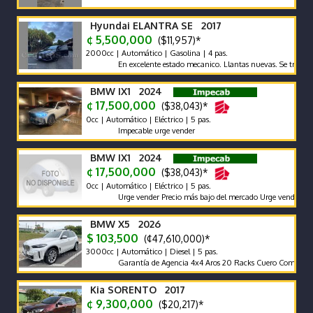
Hyundai ELANTRA SE 2017
¢ 5,500,000
($11,957)*
2000cc | Automático | Gasolina | 4 pas.
En excelente estado mecanico. Llantas nuevas. Se traspasa de
BMW IX1 2024
¢ 17,500,000
($38,043)*
0cc | Automático | Eléctrico | 5 pas.
Impecable urge vender
BMW IX1 2024
¢ 17,500,000
($38,043)*
0cc | Automático | Eléctrico | 5 pas.
Urge vender Precio más bajo del mercado Urge vender
BMW X5 2026
$ 103,500
(¢47,610,000)*
3000cc | Automático | Diesel | 5 pas.
Garantía de Agencia 4x4 Aros 20 Racks Cuero Compuerta Elé
Kia SORENTO 2017
¢ 9,300,000
($20,217)*