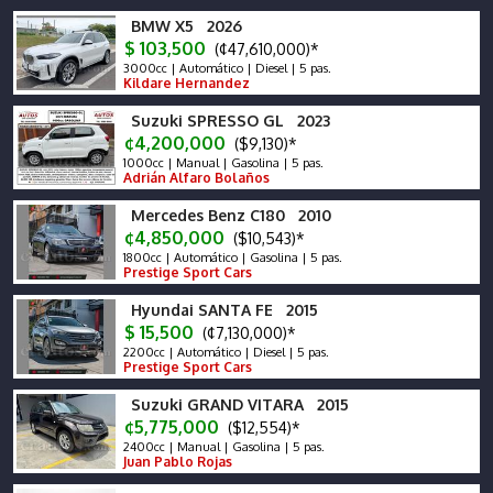
BMW X5 2026
$ 103,500
(¢47,610,000)*
3000cc | Automático | Diesel | 5 pas.
Kildare Hernandez
Suzuki SPRESSO GL 2023
¢4,200,000
($9,130)*
1000cc | Manual | Gasolina | 5 pas.
Adrián Alfaro Bolaños
Mercedes Benz C180 2010
¢4,850,000
($10,543)*
1800cc | Automático | Gasolina | 5 pas.
Prestige Sport Cars
Hyundai SANTA FE 2015
$ 15,500
(¢7,130,000)*
2200cc | Automático | Diesel | 5 pas.
Prestige Sport Cars
Suzuki GRAND VITARA 2015
¢5,775,000
($12,554)*
2400cc | Manual | Gasolina | 5 pas.
Juan Pablo Rojas