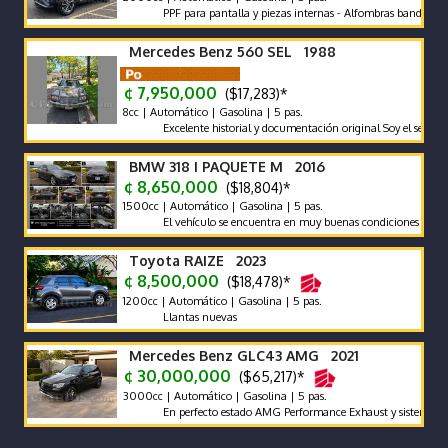
PPF para pantalla y piezas internas - Alfombras bandeja - polar
Mercedes Benz 560 SEL 1988
¢ 7,950,000
($17,283)*
8cc | Automático | Gasolina | 5 pas.
Excelente historial y documentación original Soy el segundo prop
BMW 318 I PAQUETE M 2016
¢ 8,650,000
($18,804)*
1500cc | Automático | Gasolina | 5 pas.
El vehículo se encuentra en muy buenas condiciones tanto mecá
Toyota RAIZE 2023
¢ 8,500,000
($18,478)*
1200cc | Automático | Gasolina | 5 pas.
Llantas nuevas
Mercedes Benz GLC43 AMG 2021
¢ 30,000,000
($65,217)*
3000cc | Automático | Gasolina | 5 pas.
En perfecto estado AMG Performance Exhaust y sistema de soni