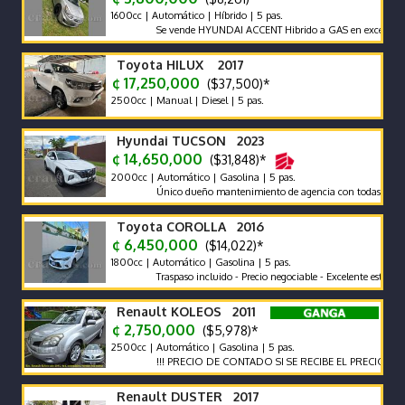
1600cc | Automático | Híbrido | 5 pas.
Se vende HYUNDAI ACCENT Hibrido a GAS en excelente estado
Toyota HILUX 2017
¢ 17,250,000
($37,500)*
2500cc | Manual | Diesel | 5 pas.
Hyundai TUCSON 2023
¢ 14,650,000
($31,848)*
2000cc | Automático | Gasolina | 5 pas.
Único dueño mantenimiento de agencia con todas las recomen
Toyota COROLLA 2016
¢ 6,450,000
($14,022)*
1800cc | Automático | Gasolina | 5 pas.
Traspaso incluido - Precio negociable - Excelente estado
Renault KOLEOS 2011
¢ 2,750,000
($5,978)*
2500cc | Automático | Gasolina | 5 pas.
!!! PRECIO DE CONTADO SI SE RECIBE EL PRECIO VARIA !!!
Renault DUSTER 2017