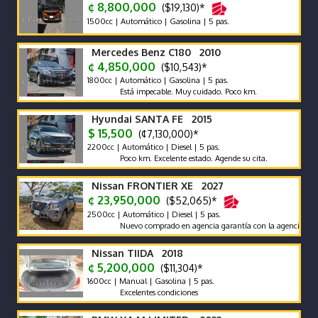
¢ 8,800,000
($19,130)*
1500cc | Automático | Gasolina | 5 pas.
Mercedes Benz C180 2010
¢ 4,850,000
($10,543)*
1800cc | Automático | Gasolina | 5 pas.
Está impecable. Muy cuidado. Poco km.
Hyundai SANTA FE 2015
$ 15,500
(¢7,130,000)*
2200cc | Automático | Diesel | 5 pas.
Poco km. Excelente estado. Agende su cita.
Nissan FRONTIER XE 2027
¢ 23,950,000
($52,065)*
2500cc | Automático | Diesel | 5 pas.
Nuevo comprado en agencia garantía con la agencia se recibe y
Nissan TIIDA 2018
¢ 5,200,000
($11,304)*
1600cc | Manual | Gasolina | 5 pas.
Excelentes condiciones