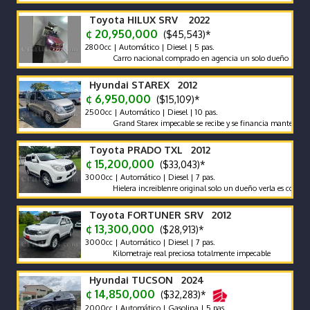
Toyota HILUX SRV 2022
¢ 20,950,000
($45,543)*
2800cc | Automático | Diesel | 5 pas.
Carro nacional comprado en agencia un solo dueño récord y man
Hyundai STAREX 2012
¢ 6,950,000
($15,109)*
2500cc | Automático | Diesel | 10 pas.
Grand Starex impecable se recibe y se financia mantenimiento 
Toyota PRADO TXL 2012
¢ 15,200,000
($33,043)*
3000cc | Automático | Diesel | 7 pas.
Hielera increiblenre original solo un dueño verla es comprarla
Toyota FORTUNER SRV 2012
¢ 13,300,000
($28,913)*
3000cc | Automático | Diesel | 7 pas.
Kilometraje real preciosa totalmente impecable
Hyundai TUCSON 2024
¢ 14,850,000
($32,283)*
2000cc | Automático | Gasolina | 5 pas.