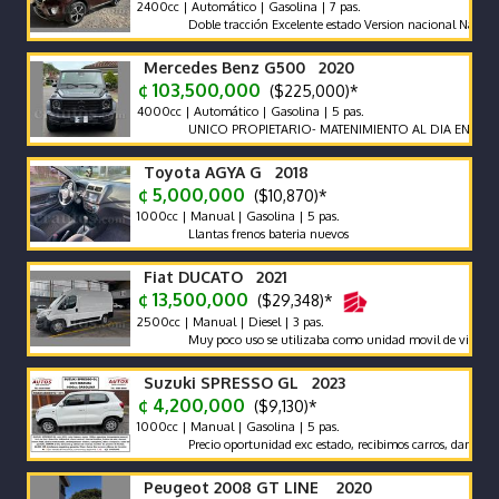
2400cc | Automático | Gasolina | 7 pas.
Doble tracción Excelente estado Version nacional Nada que hac
Mercedes Benz G500 2020
¢ 103,500,000
($225,000)*
4000cc | Automático | Gasolina | 5 pas.
UNICO PROPIETARIO- MATENIMIENTO AL DIA EN AGENCIA
Toyota AGYA G 2018
¢ 5,000,000
($10,870)*
1000cc | Manual | Gasolina | 5 pas.
Llantas frenos bateria nuevos
Fiat DUCATO 2021
¢ 13,500,000
($29,348)*
2500cc | Manual | Diesel | 3 pas.
Muy poco uso se utilizaba como unidad movil de video
Suzuki SPRESSO GL 2023
¢ 4,200,000
($9,130)*
1000cc | Manual | Gasolina | 5 pas.
Precio oportunidad exc estado, recibimos carros, damos garanti
Peugeot 2008 GT LINE 2020