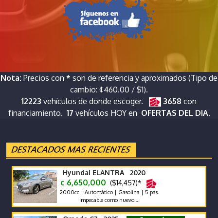
Nota:
Precios con
*
son de referencia y aproximados (Tipo de
cambio: ¢460.00 / $1).
12223
vehículos de donde escoger.
3658
con
financiamiento.
17
vehículos HOY en
OFERTAS DEL DIA.
Hyundai ELANTRA 2020
¢ 6,650,000
($14,457)*
2000cc | Automático | Gasolina | 5 pas.
Impecable como nuevo….