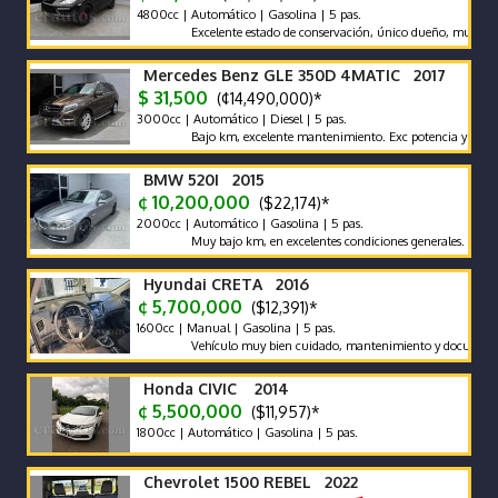
4800cc | Automático | Gasolina | 5 pas.
Excelente estado de conservación, único dueño, muy bajo km, 
Mercedes Benz GLE 350D 4MATIC 2017
$ 31,500
(¢14,490,000)*
3000cc | Automático | Diesel | 5 pas.
Bajo km, excelente mantenimiento. Exc potencia y bajo consu
BMW 520I 2015
¢ 10,200,000
($22,174)*
2000cc | Automático | Gasolina | 5 pas.
Muy bajo km, en excelentes condiciones generales. Vehículo na
Hyundai CRETA 2016
¢ 5,700,000
($12,391)*
1600cc | Manual | Gasolina | 5 pas.
Vehículo muy bien cuidado, mantenimiento y documentos al día,
Honda CIVIC 2014
¢ 5,500,000
($11,957)*
1800cc | Automático | Gasolina | 5 pas.
Chevrolet 1500 REBEL 2022