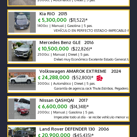
2000cc | Automático | Diesel | 5 pas.
Kia RIO 2015
¢ 5,300,000
($11,522)*
1400cc | Manual | Gasolina | 5 pas.
VEHÍCULO EN PERFECTO ESTADO-IMPECABLE-POCO KIL
Mercedes Benz GLE 2016
¢ 10,500,000
($22,826)*
2500cc | Manual | Diesel | 5 pas.
Diésel muy Económico Excelente Estado General tapicería exc
Volkswagen AMAROK EXTREME 2024
¢ 24,288,000
($52,800)*
3000cc | Automático | Diesel | 5 pas.
Garantía de agencia.rack Thule.Estribos. Pegadero. Tapa Rígid
Nissan QASHQAI 2017
¢ 6,600,000
($14,348)*
2000cc | Manual | Gasolina | 5 pas.
Impecable todo al día - se recibe vehículo menor valor garantía
Land Rover DEFENDER 130 2006
¢ 20,900,000
($45,435)*