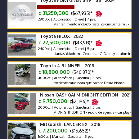
Toyota FORTUNER SRV TSS 2024
¢ 31,250,000
($67,935)*
2800cc | Automático | Diesel | 7 pas.
Mantenimiento incluido hasta los cincuenta mil kilómetros. R
Toyota HILUX 2022
¢ 22,500,000
($48,913)*
2400cc | Automático | Diesel | 5 pas.
Llantas Yokohama Geolandar G Canopy de aluminio Snorkel R
Toyota 4 RUNNER 2018
¢ 18,800,000
($40,870)*
4000cc | Automático | Gasolina | 5 pas.
Excelente carro nada que hacerle Dekra blanco
Nissan QASHQAI MIDNIGHT EDITION 2021
¢ 9,750,000
($21,196)*
2000cc | Automático | Gasolina | 5 pas.
MIDNIGHT EDITION - record de agencia - car play - poco km 
Mitsubishi LANCER EX 2018
¢ 7,200,000
($15,652)*
1600cc | Manual | Gasolina | 5 pas.