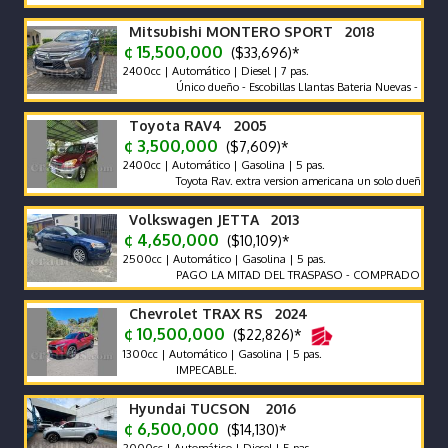
Mitsubishi MONTERO SPORT 2018
¢ 15,500,000
($33,696)*
2400cc | Automático | Diesel | 7 pas.
Único dueño - Escobillas Llantas Bateria Nuevas - Recor de A
Toyota RAV4 2005
¢ 3,500,000
($7,609)*
2400cc | Automático | Gasolina | 5 pas.
Toyota Rav. extra version americana un solo dueño.
Volkswagen JETTA 2013
¢ 4,650,000
($10,109)*
2500cc | Automático | Gasolina | 5 pas.
PAGO LA MITAD DEL TRASPASO - COMPRADO EN CR
Chevrolet TRAX RS 2024
¢ 10,500,000
($22,826)*
1300cc | Automático | Gasolina | 5 pas.
IMPECABLE.
Hyundai TUCSON 2016
¢ 6,500,000
($14,130)*