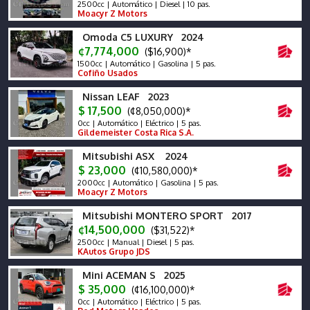
2500cc | Automático | Diesel | 10 pas.
Moacyr Z Motors
Omoda C5 LUXURY 2024
¢7,774,000
($16,900)*
1500cc | Automático | Gasolina | 5 pas.
Cofiño Usados
Nissan LEAF 2023
$ 17,500
(¢8,050,000)*
0cc | Automático | Eléctrico | 5 pas.
Gildemeister Costa Rica S.A.
Mitsubishi ASX 2024
$ 23,000
(¢10,580,000)*
2000cc | Automático | Gasolina | 5 pas.
Moacyr Z Motors
Mitsubishi MONTERO SPORT 2017
¢14,500,000
($31,522)*
2500cc | Manual | Diesel | 5 pas.
KAutos Grupo JDS
Mini ACEMAN S 2025
$ 35,000
(¢16,100,000)*
0cc | Automático | Eléctrico | 5 pas.