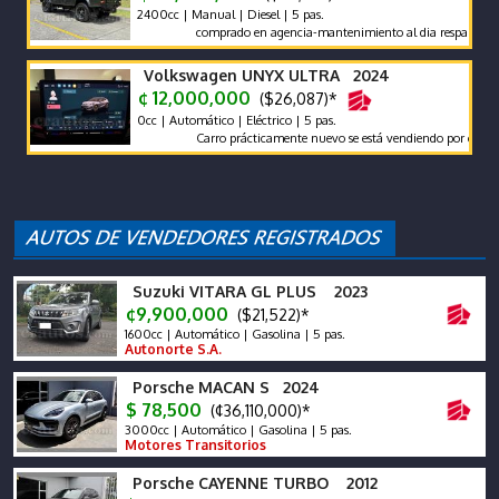
2400cc | Manual | Diesel | 5 pas.
comprado en agencia-mantenimiento al dia respaldo -pocos k
Volkswagen UNYX ULTRA 2024
¢ 12,000,000
($26,087)*
0cc | Automático | Eléctrico | 5 pas.
Carro prácticamente nuevo se está vendiendo por compra de o
Suzuki VITARA GL PLUS 2023
¢9,900,000
($21,522)*
1600cc | Automático | Gasolina | 5 pas.
Autonorte S.A.
Porsche MACAN S 2024
$ 78,500
(¢36,110,000)*
3000cc | Automático | Gasolina | 5 pas.
Motores Transitorios
Porsche CAYENNE TURBO 2012