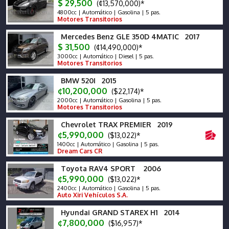
$ 29,500
(¢13,570,000)*
4800cc | Automático | Gasolina | 5 pas.
Motores Transitorios
Mercedes Benz GLE 350D 4MATIC 2017
$ 31,500
(¢14,490,000)*
3000cc | Automático | Diesel | 5 pas.
Motores Transitorios
BMW 520I 2015
¢10,200,000
($22,174)*
2000cc | Automático | Gasolina | 5 pas.
Motores Transitorios
Chevrolet TRAX PREMIER 2019
¢5,990,000
($13,022)*
1400cc | Automático | Gasolina | 5 pas.
Dream Cars CR
Toyota RAV4 SPORT 2006
¢5,990,000
($13,022)*
2400cc | Automático | Gasolina | 5 pas.
Auto Xiri Vehículos S.A.
Hyundai GRAND STAREX H1 2014
¢7,800,000
($16,957)*