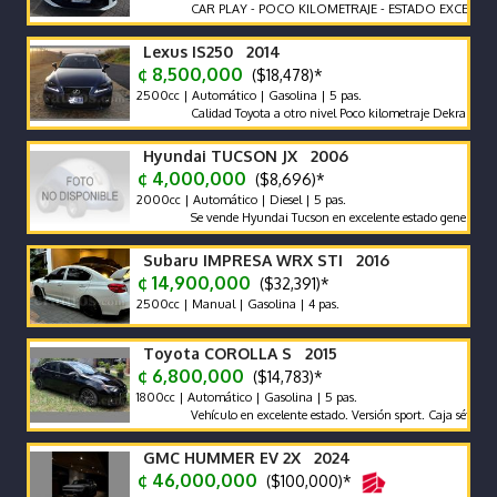
CAR PLAY - POCO KILOMETRAJE - ESTADO EXCELENTE -
Lexus IS250 2014
¢ 8,500,000
($18,478)*
2500cc | Automático | Gasolina | 5 pas.
Calidad Toyota a otro nivel Poco kilometraje Dekra limpio Fu
Hyundai TUCSON JX 2006
¢ 4,000,000
($8,696)*
2000cc | Automático | Diesel | 5 pas.
Se vende Hyundai Tucson en excelente estado general. Buena P
Subaru IMPRESA WRX STI 2016
¢ 14,900,000
($32,391)*
2500cc | Manual | Gasolina | 4 pas.
Toyota COROLLA S 2015
¢ 6,800,000
($14,783)*
1800cc | Automático | Gasolina | 5 pas.
Vehículo en excelente estado. Versión sport. Caja sétima
GMC HUMMER EV 2X 2024
¢ 46,000,000
($100,000)*