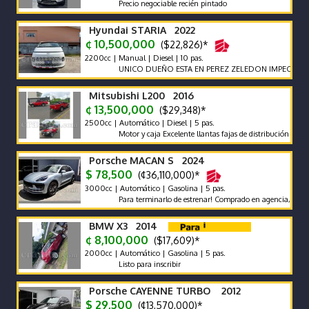
Precio negociable recién pintado
Hyundai STARIA 2022
¢ 10,500,000
($22,826)*
2200cc | Manual | Diesel | 10 pas.
UNICO DUEÑO ESTA EN PEREZ ZELEDON IMPECABLE VEH
Mitsubishi L200 2016
¢ 13,500,000
($29,348)*
2500cc | Automático | Diesel | 5 pas.
Motor y caja Excelente llantas fajas de distribución y bateri
Porsche MACAN S 2024
$ 78,500
(¢36,110,000)*
3000cc | Automático | Gasolina | 5 pas.
Para terminarlo de estrenar! Comprado en agencia, único dueñ
BMW X3 2014
¢ 8,100,000
($17,609)*
2000cc | Automático | Gasolina | 5 pas.
Listo para inscribir
Porsche CAYENNE TURBO 2012
$ 29,500
(¢13,570,000)*