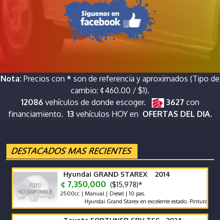
Nota:
Precios con
*
son de referencia y aproximados (Tipo de
cambio: ¢460.00 / $1).
12086
vehículos de donde escoger.
3627
con
financiamiento.
13
vehículos HOY en
OFERTAS DEL DIA.
Hyundai GRAND STAREX 2014
¢ 7,350,000
($15,978)*
2500cc | Manual | Diesel | 10 pas.
Hyundai Grand Starex en excelente estado. Pintura exterior en