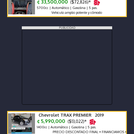
¢ 33,500,000
($72,826)*
5700cc | Automático | Gasolina | 5 pas.
Vehiculo amplio potente y cómodo
PUBLICIDAD
Chevrolet TRAX PREMIER 2019
¢ 5,990,000
($13,022)*
1400cc | Automático | Gasolina | 5 pas.
PRECIO DESCONTADO FINAL • FINANCIAMOS • RECIBIM