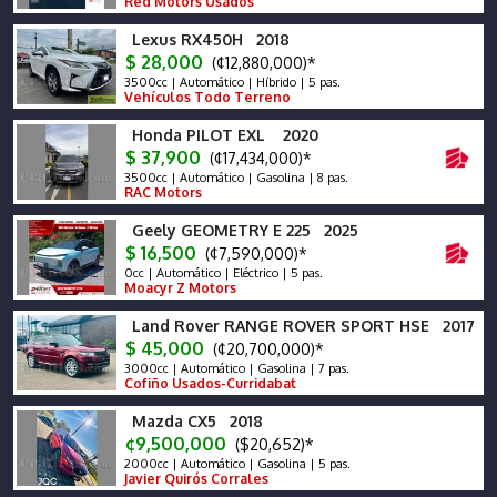
Red Motors Usados
Lexus RX450H 2018
$ 28,000
(¢12,880,000)*
3500cc | Automático | Híbrido | 5 pas.
Vehículos Todo Terreno
Honda PILOT EXL 2020
$ 37,900
(¢17,434,000)*
3500cc | Automático | Gasolina | 8 pas.
RAC Motors
Geely GEOMETRY E 225 2025
$ 16,500
(¢7,590,000)*
0cc | Automático | Eléctrico | 5 pas.
Moacyr Z Motors
Land Rover RANGE ROVER SPORT HSE 2017
$ 45,000
(¢20,700,000)*
3000cc | Automático | Gasolina | 7 pas.
Cofiño Usados-Curridabat
Mazda CX5 2018
¢9,500,000
($20,652)*
2000cc | Automático | Gasolina | 5 pas.
Javier Quirós Corrales