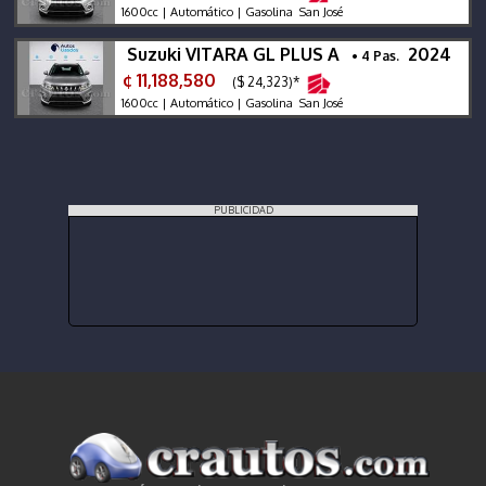
1600cc | Automático | Gasolina San José
Suzuki VITARA GL PLUS A
2024
• 4 Pas.
¢ 11,188,580
($ 24,323)*
1600cc | Automático | Gasolina San José
PUBLICIDAD