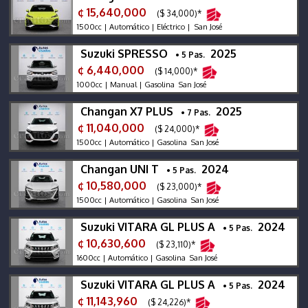
¢ 15,640,000
($ 34,000)*
1500cc | Automático | Eléctrico | San José
Suzuki SPRESSO
2025
• 5 Pas.
¢ 6,440,000
($ 14,000)*
1000cc | Manual | Gasolina San José
Changan X7 PLUS
2025
• 7 Pas.
¢ 11,040,000
($ 24,000)*
1500cc | Automático | Gasolina San José
Changan UNI T
2024
• 5 Pas.
¢ 10,580,000
($ 23,000)*
1500cc | Automático | Gasolina San José
Suzuki VITARA GL PLUS A
2024
• 5 Pas.
¢ 10,630,600
($ 23,110)*
1600cc | Automático | Gasolina San José
Suzuki VITARA GL PLUS A
2024
• 5 Pas.
¢ 11,143,960
($ 24,226)*