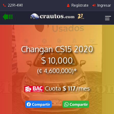
2291-4141
Regístrate
Ingresar
Changan CS15 2020
$ 10,000
(¢ 4,600,000)*
Cuota
$ 117
/mes