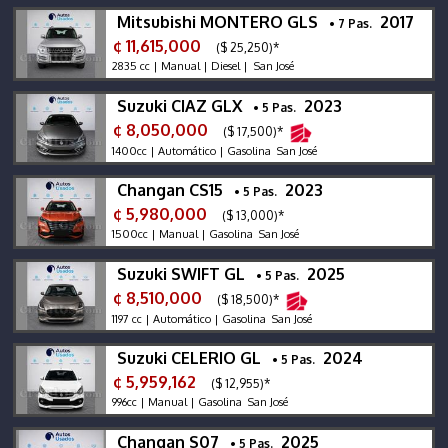
Mitsubishi MONTERO GLS
2017
• 7 Pas.
¢ 11,615,000
($ 25,250)*
2835 cc | Manual | Diesel | San José
Suzuki CIAZ GLX
2023
• 5 Pas.
¢ 8,050,000
($ 17,500)*
1400cc | Automático | Gasolina San José
Changan CS15
2023
• 5 Pas.
¢ 5,980,000
($ 13,000)*
1500cc | Manual | Gasolina San José
Suzuki SWIFT GL
2025
• 5 Pas.
¢ 8,510,000
($ 18,500)*
1197 cc | Automático | Gasolina San José
Suzuki CELERIO GL
2024
• 5 Pas.
¢ 5,959,162
($ 12,955)*
996cc | Manual | Gasolina San José
Changan S07
2025
• 5 Pas.