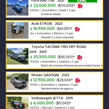
Ford RAPTOR 2021
¢ 23,000,000
($50,000)*
2000cc | Automático | Diesel | 5 pas.
Excelente Estado.
Audi ETRON 2023
¢ 18,900,000
($41,087)*
0cc | Automático | Eléctrico | 5 pas.
Paquete S y racks originales
Toyota TACOMA TRD OFF ROAD
2019 2019
¢ 20,500,000
($44,565)*
3500cc | Automático | Gasolina | 5 pas.
Botón de arranque Sensores de proximidad Varios modos de ma
Nissan QASHQAI 2023
¢ 12,900,000
($28,043)*
1300cc | Automático | Gasolina | 5 pas.
Mantenimiento de agencia
Volkswagen JETTA 2015
¢ 6,000,000
($13,043)*
2000cc | Manual | Gasolina | 5 pas.