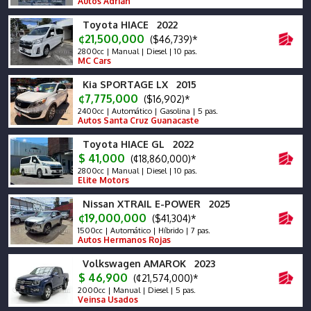
Autos Adrian
Toyota HIACE 2022
¢21,500,000
($46,739)*
2800cc | Manual | Diesel | 10 pas.
MC Cars
Kia SPORTAGE LX 2015
¢7,775,000
($16,902)*
2400cc | Automático | Gasolina | 5 pas.
Autos Santa Cruz Guanacaste
Toyota HIACE GL 2022
$ 41,000
(¢18,860,000)*
2800cc | Manual | Diesel | 10 pas.
Elite Motors
Nissan XTRAIL E-POWER 2025
¢19,000,000
($41,304)*
1500cc | Automático | Híbrido | 7 pas.
Autos Hermanos Rojas
Volkswagen AMAROK 2023
$ 46,900
(¢21,574,000)*
2000cc | Manual | Diesel | 5 pas.
Veinsa Usados