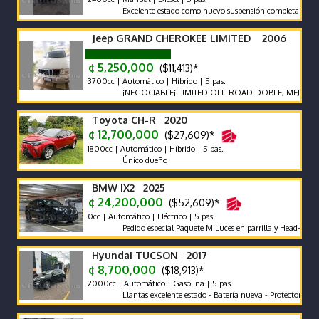
Excelente estado como nuevo suspensión completa old man e
Jeep GRAND CHEROKEE LIMITED 2006
¢ 5,250,000
($11,413)*
3700cc | Automático | Híbrido | 5 pas.
¡NEGOCIABLE¡ LIMITED OFF-ROAD DOBLE, MEJOR SISTEM
Toyota CH-R 2020
¢ 12,700,000
($27,609)*
1800cc | Automático | Híbrido | 5 pas.
Único dueño
BMW IX2 2025
¢ 24,200,000
($52,609)*
0cc | Automático | Eléctrico | 5 pas.
Pedido especial Paquete M Luces en parrilla y Head-Up Display 
Hyundai TUCSON 2017
¢ 8,700,000
($18,913)*
2000cc | Automático | Gasolina | 5 pas.
Llantas excelente estado - Batería nueva - Protector de cajuela 