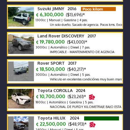
Suzuki JIMNY 2016
¢ 6,300,000
($13,696)*
1300cc | Manual | Gasolina | 4 pas.
Un solo dueño. Sacado de agencia. Pocos kms. Excelentes Condi
Land Rover DISCOVERY 2017
¢ 19,780,000
($43,000)*
3000cc | Automático | Diesel | 7 pas.
IMPECABLE - MANTENIMENTO DE AGENCIA
Rover SPORT 2017
¢ 18,500,000
($40,217)*
3000cc | Automático | Diesel | 5 pas.
Vehiculo en excelentes condiciónes muy buen mantenimiento.
Toyota COROLLA 2024
¢ 10,700,000
($23,261)*
1800cc | Automático | Gasolina | 5 pas.
NACIONAL DE PURDY KILOMETRAJE BAJO ESTA IMPECABL
Toyota HILUX 2024
¢ 22,500,000
($48,913)*
2400cc | Manual | Diesel | 5 pas.