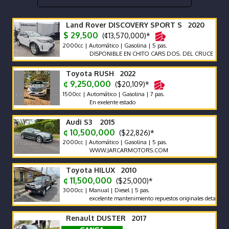
Land Rover DISCOVERY SPORT S 2020
$ 29,500
(¢13,570,000)*
2000cc | Automático | Gasolina | 5 pas.
DISPONIBLE EN CHITO CARS DOS. DEL CRUCE DE LA PAN
Toyota RUSH 2022
¢ 9,250,000
($20,109)*
1500cc | Automático | Gasolina | 7 pas.
En exelente estado
Audi S3 2015
¢ 10,500,000
($22,826)*
2000cc | Automático | Gasolina | 5 pas.
WWW.JARCARMOTORS.COM
Toyota HILUX 2010
¢ 11,500,000
($25,000)*
3000cc | Manual | Diesel | 5 pas.
excelente mantenimiento repuestos originales detalles de pintu
Renault DUSTER 2017