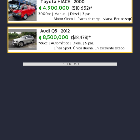
Toyota HIACE 2000
¢ 4,900,000
($10,652)*
3000cc | Manual | Diesel | 3 pas.
Motor Cinco L. Placas de carga liviana. Recibo según marca y 
Audi Q5 2012
¢ 8,500,000
($18,478)*
1968cc | Automático | Diesel | 5 pas.
Línea Sport. Única dueña. En excelente estado!
PUBLICIDAD