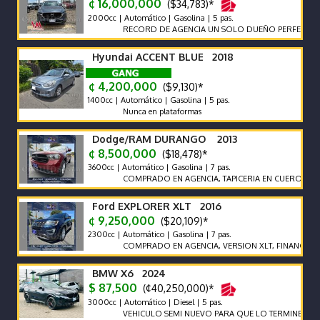
¢ 16,000,000
($34,783)*
2000cc | Automático | Gasolina | 5 pas.
RECORD DE AGENCIA UN SOLO DUEÑO PERFECTO ESTA
Hyundai ACCENT BLUE 2018
¢ 4,200,000
($9,130)*
1400cc | Automático | Gasolina | 5 pas.
Nunca en plataformas
Dodge/RAM DURANGO 2013
¢ 8,500,000
($18,478)*
3600cc | Automático | Gasolina | 7 pas.
COMPRADO EN AGENCIA, TAPICERIA EN CUERO, SIETE PA
Ford EXPLORER XLT 2016
¢ 9,250,000
($20,109)*
2300cc | Automático | Gasolina | 7 pas.
COMPRADO EN AGENCIA, VERSION XLT, FINANCIAMIENT
BMW X6 2024
$ 87,500
(¢40,250,000)*
3000cc | Automático | Diesel | 5 pas.
VEHICULO SEMI NUEVO PARA QUE LO TERMINE DE ESTRE