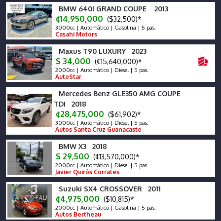
BMW 640I GRAND COUPE 2013
¢14,950,000
($32,500)*
3000cc | Automático | Gasolina | 5 pas.
Casahi Motors
Maxus T90 LUXURY 2023
$ 34,000
(¢15,640,000)*
2000cc | Automático | Diesel | 5 pas.
AutoStar
Mercedes Benz GLE350 AMG COUPE
TDI 2018
¢28,475,000
($61,902)*
3000cc | Automático | Diesel | 5 pas.
Autos Santa Cruz Guanacaste
BMW X3 2018
$ 29,500
(¢13,570,000)*
2000cc | Automático | Diesel | 5 pas.
Javier Quirós Corrales
Suzuki SX4 CROSSOVER 2011
¢4,975,000
($10,815)*
2000cc | Automático | Gasolina | 5 pas.
Autos Bertheau