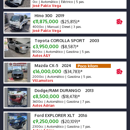
0cc | Automático | Eléctrico | 5 pas.
José Pablo Vega
Hino 300 2019
¢11,875,000
($25,815)*
4000cc | Manual | Diesel | 3 pas.
José Pablo Vega
Toyota COROLLA SPORT 2003
¢3,950,000
($8,587)*
1800cc | Automático | Gasolina | 5 pas.
Autos A&Y
Mazda CX-5 2024
¢16,000,000
($34,783)*
2000cc | Automático | Gasolina | 5 pas.
Villamotors
Dodge/RAM DURANGO 2013
¢8,500,000
($18,478)*
3600cc | Automático | Gasolina | 7 pas.
Autos Adrian
Ford EXPLORER XLT 2016
¢9,250,000
($20,109)*
2300cc | Automático | Gasolina | 7 pas.