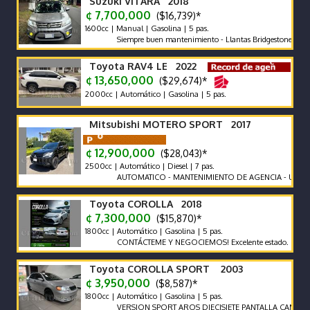
Suzuki VITARA 2018
¢ 7,700,000
($16,739)*
1600cc | Manual | Gasolina | 5 pas.
Siempre buen mantenimiento - Llantas Bridgestone como nuevas
Toyota RAV4 LE 2022
¢ 13,650,000
($29,674)*
2000cc | Automático | Gasolina | 5 pas.
Mitsubishi MOTERO SPORT 2017
¢ 12,900,000
($28,043)*
2500cc | Automático | Diesel | 7 pas.
AUTOMATICO - MANTENIMIENTO DE AGENCIA - UNICO DUE
Toyota COROLLA 2018
¢ 7,300,000
($15,870)*
1800cc | Automático | Gasolina | 5 pas.
CONTÁCTEME Y NEGOCIEMOS! Excelente estado.
Toyota COROLLA SPORT 2003
¢ 3,950,000
($8,587)*
1800cc | Automático | Gasolina | 5 pas.
VERSION SPORT AROS DIECISIETE PANTALLA CAMARA FU