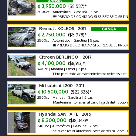
¢ 3,950,000
($8,587)*
2000cc | Automático | Gasolina | 5 pas.
!!!! PRECIO DE CONTADO SI SE RECIBE O SE FINANCIA EL P
Renault KOLEOS 2011
¢ 2,750,000
($5,978)*
2500cc | Automático | Gasolina | 5 pas.
!!! PRECIO DE CONTADO SI SE RECIBE EL PRECIO VARIA !!!
Citroen BERLINGO 2017
¢ 4,100,000
($8,913)*
1600cc | Manual | Diesel | 2 pas.
Listo para trabajar mantenimientos recientes pintura impecca
Mitsubishi L200 2011
¢ 10,500,000
($22,826)*
2500cc | Manual | Gasolina | 5 pas.
Mantenimiento recién al carro faja de distribución recién ca
Hyundai SANTA FE 2016
¢ 8,300,000
($18,043)*
2400cc | Automático | Gasolina | 7 pas.
Se puede recibr automovil hasta de tres millones - un solo du