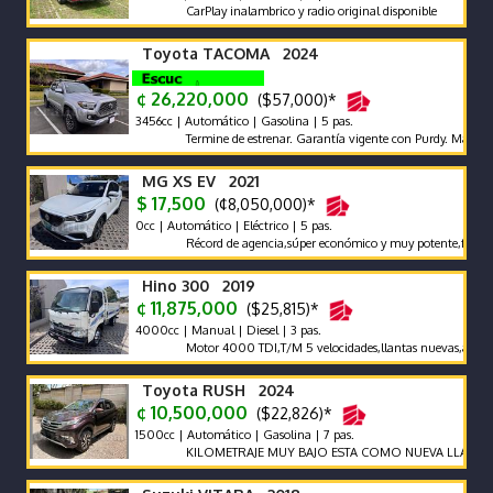
CarPlay inalambrico y radio original disponible
Toyota TACOMA 2024
¢ 26,220,000
($57,000)*
3456cc | Automático | Gasolina | 5 pas.
Termine de estrenar. Garantía vigente con Purdy. Mantenimien
MG XS EV 2021
$ 17,500
(¢8,050,000)*
0cc | Automático | Eléctrico | 5 pas.
Récord de agencia,súper económico y muy potente,full extras,
Hino 300 2019
¢ 11,875,000
($25,815)*
4000cc | Manual | Diesel | 3 pas.
Motor 4000 TDI,T/M 5 velocidades,llantas nuevas,aros,freno 
Toyota RUSH 2024
¢ 10,500,000
($22,826)*
1500cc | Automático | Gasolina | 7 pas.
KILOMETRAJE MUY BAJO ESTA COMO NUEVA LLAME Y NE