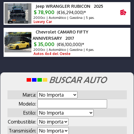
Jeep WRANGLER RUBICON 2025
$ 78,900
(¢36,294,000)*
2000cc | Automático | Gasolina | 5 pas.
Luxury Car
Chevrolet CAMARO FIFTY
ANNIVERSARY 2017
$ 35,000
(¢16,100,000)*
2000cc | Automático | Gasolina | 4 pas.
Autos 4x4 del Oeste
Marca:
Modelo:
Estilo:
Combustible:
Transmisión: