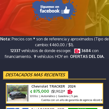
Nota:
Precios con
*
son de referencia y aproximados (Tipo de
cambio: ¢460.00 / $1).
12337
vehículos de donde escoger.
3684
con
financiamiento.
9
vehículos HOY en
OFERTAS DEL DIA.
Chevrolet TRACKER 2024
¢ 875,000
($1,902)*
1200cc | Automático | Gasolina | 5 pas.
Cuenta con un año de garantía de agencia récord de agencia