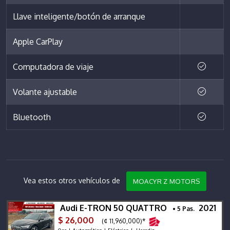
Llave inteligente/botón de arranque
Apple CarPlay
Computadora de viaje
Volante ajustable
Bluetooth
Vea estos otros vehículos de
MOACYR Z MOTORS
Audi E-TRON 50 QUATTRO
2021
• 5 Pas.
$ 26,000
(¢ 11,960,000)*