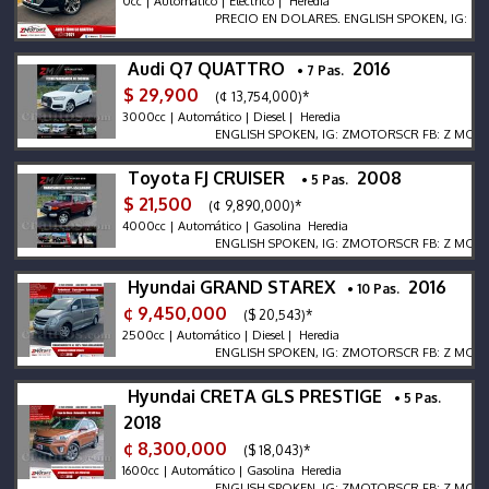
0cc | Automático | Eléctrico | Heredia
PRECIO EN DOLARES. ENGLISH SPOKEN, IG: ZMOTOR
Audi Q7 QUATTRO
2016
• 7 Pas.
$ 29,900
(¢ 13,754,000)*
3000cc | Automático | Diesel | Heredia
ENGLISH SPOKEN, IG: ZMOTORSCR FB: Z MOTORS. C
Toyota FJ CRUISER
2008
• 5 Pas.
$ 21,500
(¢ 9,890,000)*
4000cc | Automático | Gasolina Heredia
ENGLISH SPOKEN, IG: ZMOTORSCR FB: Z MOTORS. C
Hyundai GRAND STAREX
2016
• 10 Pas.
¢ 9,450,000
($ 20,543)*
2500cc | Automático | Diesel | Heredia
ENGLISH SPOKEN, IG: ZMOTORSCR FB: Z MOTORS. C
Hyundai CRETA GLS PRESTIGE
• 5 Pas.
2018
¢ 8,300,000
($ 18,043)*
1600cc | Automático | Gasolina Heredia
ENGLISH SPOKEN, IG: ZMOTORSCR FB: Z MOTORS. C