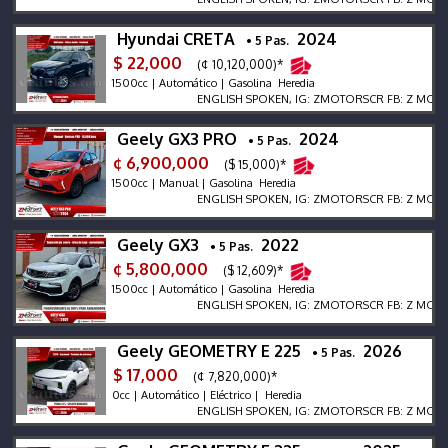
Hyundai CRETA
2024
• 5 Pas.
$ 22,000
(¢ 10,120,000)*
1500cc | Automático | Gasolina Heredia
ENGLISH SPOKEN, IG: ZMOTORSCR FB: Z MOTORS. C
Geely GX3 PRO
2024
• 5 Pas.
¢ 6,900,000
($ 15,000)*
1500cc | Manual | Gasolina Heredia
ENGLISH SPOKEN, IG: ZMOTORSCR FB: Z MOTORS. C
Geely GX3
2022
• 5 Pas.
¢ 5,800,000
($ 12,609)*
1500cc | Automático | Gasolina Heredia
ENGLISH SPOKEN, IG: ZMOTORSCR FB: Z MOTORS. C
Geely GEOMETRY E 225
2026
• 5 Pas.
$ 17,000
(¢ 7,820,000)*
0cc | Automático | Eléctrico | Heredia
ENGLISH SPOKEN, IG: ZMOTORSCR FB: Z MOTORS. C