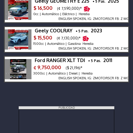
Geely GEOMETRY E 225
2025
• 5 Pas.
$ 16,500
(¢ 7,590,000)*
0cc | Automático | Eléctrico | Heredia
ENGLISH SPOKEN, IG: ZMOTORSCR FB: Z MOTORS. C
Geely COOLRAY
2023
• 5 Pas.
$ 15,500
(¢ 7,130,000)*
1500cc | Automático | Gasolina Heredia
ENGLISH SPOKEN, IG: ZMOTORSCR FB: Z MOTORS. C
Ford RANGER XLT TDI
2011
• 5 Pas.
¢ 9,750,000
($ 21,196)*
3000cc | Automático | Diesel | Heredia
ENGLISH SPOKEN, IG: ZMOTORSCR FB: Z MOTORS. C
PUBLICIDAD