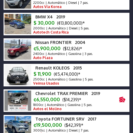
2200cc | Automático | Diesel | 7 pas.
Autos Vía Korea
BMW X4 2019
$ 30,000
(¢13,800,000)*
2000cc | Automático | Diesel | 5 pas.
Autotech Costa Rica
Nissan FRONTIER 2004
¢5,900,000
($12,826)*
2400cc | Automático | Gasolina | 3 pas.
Auto Plaza
Renault KOLEOS 2015
$ 11,900
(¢5,474,000)*
2500cc | Automático | Gasolina | 5 pas.
Veinsa Usados
Chevrolet TRAX PREMIER 2019
¢6,550,000
($14,239)*
1800cc | Automático | Gasolina | 5 pas.
Autos el Molino
Toyota FORTUNER SRV 2017
¢19,500,000
($42,391)*
3000cc | Automático | Diesel | 7 pas.