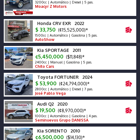
3200cc | Automático | Diesel | 5 pas.
Moacyr Z Motors
Honda CRV EXR 2022
$ 33,750
(¢15,525,000)*
1500cc | Automático | Gasolina | 5 pas.
AutoShow
Kia SPORTAGE 2011
¢5,450,000
($11,848)*
2400cc | Manual | Gasolina | 5 pas.
Chito Cars
Toyota FORTUNER 2024
$ 53,900
(¢24,794,000)*
2800cc | Automático | Diesel | 7 pas.
José Pablo Vega
Audi Q2 2020
$ 19,500
(¢8,970,000)*
1000cc | Automático | Gasolina | 4 pas.
Seminuevos Grupo DANISSA
Kia SORENTO 2010
¢6,500,000
($14,130)*