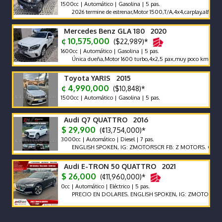
1500cc | Automático | Gasolina | 5 pas.
2026 termine de estrenar,Motor 1500,T/A,4x4,carplay,alfombras ba
Mercedes Benz GLA 180 2020
¢ 10,575,000
($22,989)*
1600cc | Automático | Gasolina | 5 pas.
Única dueña,Motor 1600 turbo,4x2,5 pax,muy poco km 65000 km,
Toyota YARIS 2015
¢ 4,990,000
($10,848)*
1500cc | Automático | Gasolina | 5 pas.
Audi Q7 QUATTRO 2016
$ 29,900
(¢13,754,000)*
3000cc | Automático | Diesel | 7 pas.
ENGLISH SPOKEN, IG: ZMOTORSCR FB: Z MOTORS. Contáctenos
Audi E-TRON 50 QUATTRO 2021
$ 26,000
(¢11,960,000)*
0cc | Automático | Eléctrico | 5 pas.
PRECIO EN DOLARES. ENGLISH SPOKEN, IG: ZMOTORSCR FB: Z 