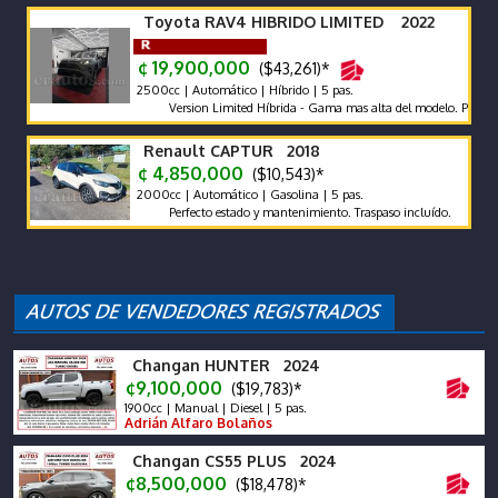
Toyota RAV4 HIBRIDO LIMITED 2022
¢ 19,900,000
($43,261)*
2500cc | Automático | Híbrido | 5 pas.
Version Limited Híbrida - Gama mas alta del modelo. Proteccion 
Renault CAPTUR 2018
¢ 4,850,000
($10,543)*
2000cc | Automático | Gasolina | 5 pas.
Perfecto estado y mantenimiento. Traspaso incluído.
Changan HUNTER 2024
¢9,100,000
($19,783)*
1900cc | Manual | Diesel | 5 pas.
Adrián Alfaro Bolaños
Changan CS55 PLUS 2024
¢8,500,000
($18,478)*