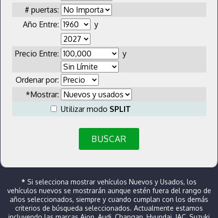
# puertas:
Año Entre:
y
Precio Entre:
y
Ordenar por:
*Mostrar:
Utilizar modo
SPLIT
BUSCAR
*
Si selecciona mostrar vehículos Nuevos y Usados, los
vehículos nuevos se mostrarán aunque estén fuera del rango de
años seleccionados, siempre y cuando cumplan con los demás
criterios de búsqueda seleccionados. Actualmente estamos
incluyendo las marcas Aion, Audi, Changan, Hyundai, JAC, Suzuki