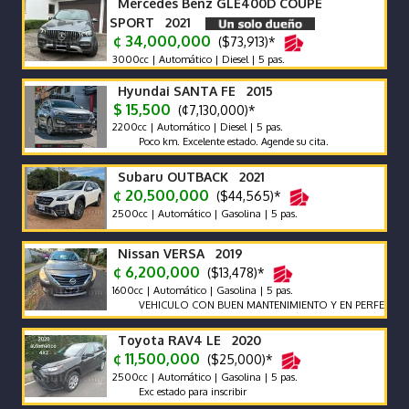
Mercedes Benz GLE400D COUPE
SPORT 2021
¢ 34,000,000
($73,913)*
3000cc | Automático | Diesel | 5 pas.
Hyundai SANTA FE 2015
$ 15,500
(¢7,130,000)*
2200cc | Automático | Diesel | 5 pas.
Poco km. Excelente estado. Agende su cita.
Subaru OUTBACK 2021
¢ 20,500,000
($44,565)*
2500cc | Automático | Gasolina | 5 pas.
Nissan VERSA 2019
¢ 6,200,000
($13,478)*
1600cc | Automático | Gasolina | 5 pas.
VEHICULO CON BUEN MANTENIMIENTO Y EN PERFECTO ESTA
Toyota RAV4 LE 2020
¢ 11,500,000
($25,000)*
2500cc | Automático | Gasolina | 5 pas.
Exc estado para inscribir