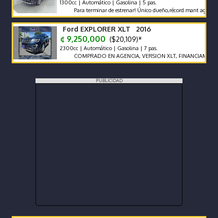
1300cc | Automático | Gasolina | 5 pas.
Para terminar de estrenar! Único dueño,récord mant agencia,muy 
Ford EXPLORER XLT 2016
¢ 9,250,000
($20,109)*
2300cc | Automático | Gasolina | 7 pas.
COMPRADO EN AGENCIA, VERSION XLT, FINANCIAMIENTO 
PUBLICIDAD