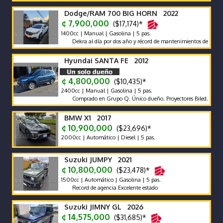
Dodge/RAM 700 BIG HORN 2022
¢ 7,900,000
($17,174)*
1400cc | Manual | Gasolina | 5 pas.
Dekra al día por dos año y récord de mantenimientos de agencia s.
Hyundai SANTA FE 2012
¢ 4,800,000
($10,435)*
2400cc | Manual | Gasolina | 5 pas.
Comprado en Grupo Q. Único dueño. Proyectores Biled. Pantalla Pi
BMW X1 2017
¢ 10,900,000
($23,696)*
2000cc | Automático | Diesel | 5 pas.
Suzuki JUMPY 2021
¢ 10,800,000
($23,478)*
1500cc | Automático | Gasolina | 5 pas.
Record de agencia Excelente estado
Suzuki JIMNY GL 2026
¢ 14,575,000
($31,685)*