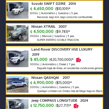
Suzuki SWIFT DZIRE 2014
¢ 4,650,000
($10,109)*
1200cc | Automático | Gasolina | 5 pas.
Nacional, bajo km, bajo consumo combustible.
Nissan XTRAIL 2007
¢ 4,500,000
($9,783)*
2500cc | Manual | Gasolina | 5 pas.
SUPER ENTERO DOBLE TRACION
Land Rover DISCOVERY HSE LUXURY
2019
$ 45,000
(¢20,700,000)*
3000cc | Automático | Diesel | 7 pas.
Paquete tope de línea, en excelentes condiciones generales. Financ
Nissan QASHQAI 2017
¢ 6,900,000
($15,000)*
2000cc | Automático | Gasolina | 5 pas.
Qashqai Limited con Dreka mes de Mayo hoja en Blanco
Jeep COMPASS LONGITUDE 2024
¢ 12,750,000
($27,717)*