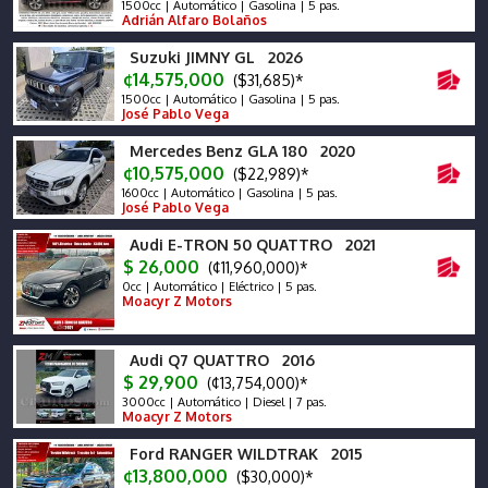
1500cc | Automático | Gasolina | 5 pas.
Adrián Alfaro Bolaños
Suzuki JIMNY GL 2026
¢14,575,000
($31,685)*
1500cc | Automático | Gasolina | 5 pas.
José Pablo Vega
Mercedes Benz GLA 180 2020
¢10,575,000
($22,989)*
1600cc | Automático | Gasolina | 5 pas.
José Pablo Vega
Audi E-TRON 50 QUATTRO 2021
$ 26,000
(¢11,960,000)*
0cc | Automático | Eléctrico | 5 pas.
Moacyr Z Motors
Audi Q7 QUATTRO 2016
$ 29,900
(¢13,754,000)*
3000cc | Automático | Diesel | 7 pas.
Moacyr Z Motors
Ford RANGER WILDTRAK 2015
¢13,800,000
($30,000)*