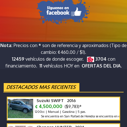
Nota:
Precios con
*
son de referencia y aproximados (Tipo de
cambio: ¢460.00 / $1).
12459
vehículos de donde escoger.
3704
con
financiamiento.
11
vehículos HOY en
OFERTAS DEL DIA.
Suzuki SWIFT 2016
¢ 4,500,000
($9,783)*
1200cc | Manual | Gasolina | 5 pas.
Se encuentra en San Rafael de Heredia se encuentra en excelente e