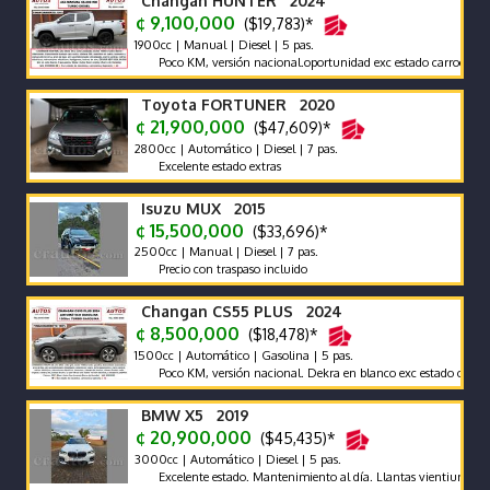
Changan HUNTER 2024
¢ 9,100,000
($19,783)*
1900cc | Manual | Diesel | 5 pas.
Poco KM, versión nacional.oportunidad exc estado carrocería y me
Toyota FORTUNER 2020
¢ 21,900,000
($47,609)*
2800cc | Automático | Diesel | 7 pas.
Excelente estado extras
Isuzu MUX 2015
¢ 15,500,000
($33,696)*
2500cc | Manual | Diesel | 7 pas.
Precio con traspaso incluido
Changan CS55 PLUS 2024
¢ 8,500,000
($18,478)*
1500cc | Automático | Gasolina | 5 pas.
Poco KM, versión nacional. Dekra en blanco exc estado carrocería 
BMW X5 2019
¢ 20,900,000
($45,435)*
3000cc | Automático | Diesel | 5 pas.
Excelente estado. Mantenimiento al día. Llantas vientiuno doble m