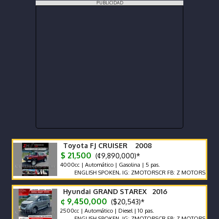
PUBLICIDAD
Toyota FJ CRUISER 2008
$ 21,500
(¢9,890,000)*
4000cc | Automático | Gasolina | 5 pas.
ENGLISH SPOKEN, IG: ZMOTORSCR FB: Z MOTORS. Contácteno
Hyundai GRAND STAREX 2016
¢ 9,450,000
($20,543)*
2500cc | Automático | Diesel | 10 pas.
ENGLISH SPOKEN, IG: ZMOTORSCR FB: Z MOTORS. Contácteno