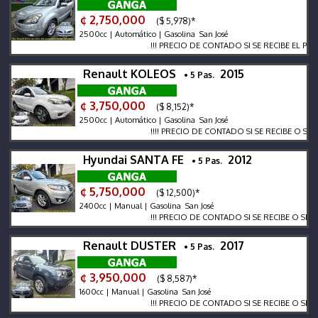
¢ 2,750,000
($ 5,978)*
2500cc | Automático | Gasolina San José
!!! PRECIO DE CONTADO SI SE RECIBE EL PRECIO V
Renault KOLEOS
2015
• 5 Pas.
¢ 3,750,000
($ 8,152)*
2500cc | Automático | Gasolina San José
!!!! PRECIO DE CONTADO SI SE RECIBE O SE FINAN
Hyundai SANTA FE
2012
• 5 Pas.
¢ 5,750,000
($ 12,500)*
2400cc | Manual | Gasolina San José
!!! PRECIO DE CONTADO SI SE RECIBE O SE FINANC
Renault DUSTER
2017
• 5 Pas.
¢ 3,950,000
($ 8,587)*
1600cc | Manual | Gasolina San José
!!! PRECIO DE CONTADO SI SE RECIBE O SE FINANC