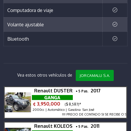
Computadora de viaje
Volante ajustable
Bluetooth
Vea estos otros vehículos de
JORCAMALLI S.A.
Renault DUSTER
2017
• 5 Pas.
¢ 3,950,000
($ 8,587)*
2000cc | Automático | Gasolina San José
!!!! PRECIO DE CONTADO SI SE RECIBE O SE FINAN
Renault KOLEOS
2011
• 5 Pas.