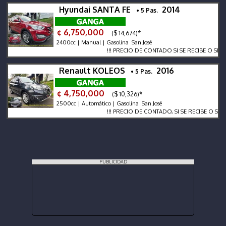
Hyundai SANTA FE
2014
• 5 Pas.
¢ 6,750,000
($ 14,674)*
2400cc | Manual | Gasolina San José
!!! PRECIO DE CONTADO SI SE RECIBE O SE FINANC
Renault KOLEOS
2016
• 5 Pas.
¢ 4,750,000
($ 10,326)*
2500cc | Automático | Gasolina San José
!!! PRECIO DE CONTADO, SI SE RECIBE O SE FINAN
PUBLICIDAD